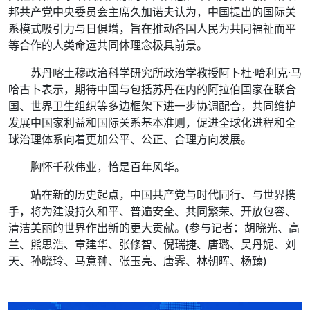
邦共产党中央委员会主席久加诺夫认为，中国提出的国际关
系模式吸引力与日俱增，旨在推动各国人民为共同福祉而平
等合作的人类命运共同体理念极具前景。
苏丹喀土穆政治科学研究所政治学教授阿卜杜·哈利克·马
哈古卜表示，期待中国与包括苏丹在内的阿拉伯国家在联合
国、世界卫生组织等多边框架下进一步协调配合，共同维护
发展中国家利益和国际关系基本准则，促进全球化进程和全
球治理体系向着更加公平、公正、合理方向发展。
胸怀千秋伟业，恰是百年风华。
站在新的历史起点，中国共产党与时代同行、与世界携
手，将为建设持久和平、普遍安全、共同繁荣、开放包容、
清洁美丽的世界作出新的更大贡献。(参与记者：胡晓光、高
兰、熊思浩、章建华、张修智、倪瑞捷、唐璐、吴丹妮、刘
天、孙晓玲、马意翀、张玉亮、唐霁、林朝晖、杨臻)