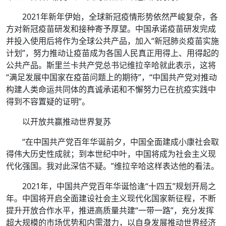
2021年新年伊始，全球新冠疫情形势依然严峻复杂，各
方对新冠疫苗研发和接种寄予厚望。中国承诺疫苗研发完成
并投入使用后将作为全球公共产品，加入“新冠肺炎疫苗实施
计划”，努力推动让疫苗成为各国人民真正用得上、用得起的
公共产品。斯里兰卡共产党总书记维拉辛哈就此表示，这将
“满足发展中国家在疫苗问题上的期待”，“中国共产党对推动
构建人类命运共同体的真诚承诺和不懈努力已在抗疫实践中
得到不容置疑的证明”。
以开放共赢推动世界复苏
“在中国共产党百年华诞前夕，中国全面建成小康社会取
得伟大历史性成就；到本世纪中叶，中国将成为社会主义现
代化强国。我对此深信不疑。”维拉辛哈这样表达他的看法。
2021年，中国共产党百年华诞恰逢“十四五”规划开局之
年。中国将开启全面建设社会主义现代化国家新征程，不断
提升开放合作水平，推进高质量共建“一带一路”，充分发挥
超大规模的市场优势和内需潜力，以自身发展推动世界经济