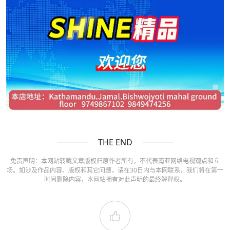
THE END
免责声明：本网站转载文章版权归原作者所有，不代表南亚网络电视观点和立
场。如涉及作品内容、版权和其它问题，请在30日内与本网联系，我们将在第一
时间删除内容，本网站拥有对此声明的最终解释权。