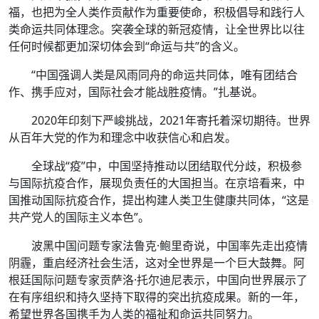
福，也把为全人类作贡献作为重要使命，积极倡导和践行人
类命运共同体理念。突袭全球的新冠疫情，让全世界比以往
任何时候都更加深切体会到“命运与共”的含义。
“中国强调人类是风雨同舟的命运共同体，唯有团结合
作、携手应对，国际社会才能战胜疫情。”扎基说。
2020年印刻下严峻挑战，2021年寄托着深切期待。世界
从百年大党的作为和理念中收获信心和启发。
全球战“疫”中，中国坚持推动以团结取代分歧，积极参
与国际抗疫合作，展现负责任的大国担当。在京培看来，中
国推动国际抗疫合作，提出构建人类卫生健康共同体，“这是
共产党人的国际主义本色”。
波黑中国问题专家法鲁克·鲍里奇说，中国率先走出疫情
阴霾，重启经济社会生活，这对全世界是一个巨大鼓舞。阿
根廷国际问题专家贡萨洛·托尔迪尼表示，中国向世界展示了
在有序组织和持久坚持下取得的突出抗疫成果。新的一年，
希望世界各国携手为人类的福祉和命运共同努力。