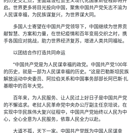
的历史交汇点，全面建设社会主义现代化国家新征程即将开
启。世界更多将目光投向中国，聚焦中国共产党矢志不渝为
人民谋幸福，为民族谋复兴，为世界谋大同。
多国人士寄望在中国共产党领导下，中国继续为世界贡
献智慧、方案和力量，在世纪疫情和百年变局交织之时，携
手各国应对挑战，助力世界经济复苏，增进人类共同福祉。
以团结合作打造共同命运
“中国共产党是为人民谋幸福的政党。中国共产党100年
的历史，就是一部为人民谋幸福的历史。”这是巴勒斯坦民族
解放运动中央委员、阿拉伯关系和中国事务部部长阿巴斯·扎
基眼中的百年大党。
百年来，为人民服务、让人民过上好日子是中国共产党
的不懈追求。老挝人民革命党中央办公厅副主任京培说，在
实现中华民族伟大复兴征程中，中国共产党始终以人民为中
心，全心全意为人民服务，依靠人民全力以赴。
大道不孤，天下一家。中国共产党既为中国人民谋幸