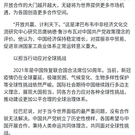
开放合作的大门越开越大，无疑将为世界提供更多市场机
遇，为各国创造更多合作空间。
“开放共赢、计利天下。”这是津巴布韦中非经济文化交
流研究中心研究员唐纳德·鲁沙布瓦对中国共产党政策理念的
评价。他认为，中国经济保持稳定增长，对提振非中贸易、
促进非洲国家工商业体系正常运转意义重大。
以担当行动应对全球挑战
2021年是中国恢复联合国合法席位50周年。当前，新冠
疫情仍在全球蔓延，极端贫困、气候变化、生物多样性保护
等全球性挑战依然严峻。国际社会期待中国继续践行多边主
义理念，展现大国担当，同各方合力应对各种全球性挑战，
推动建设更加公平合理的全球治理体系。
拉巴尼说，对于当今世界面临的最严重问题，没有合作
就无法解决。中国共产党树立了历史性榜样，各国希望与中
国开展合作，秉持人类命运共同体理念，共同面对全球性挑
战。