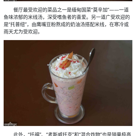
餐厅最受欢迎的菜品之一是缅甸国菜“莫辛加”——一道
鱼味浓郁的米线汤，深受嗜鱼者的喜爱。另一道广受欢迎的
是“托普纽”，由鹰嘴豆粉熬成的奶油汤搭配米线，在寒冷或
雨天尤为受欢迎。
此外，“托福”、“考斯威托克”和“混合炸物”也是销量极高