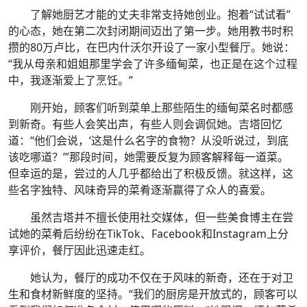
了解她厨艺才能的丈夫非常支持她创业。抱着“试试看”
的心态，她在第二次封闭期间迈出了第一步。她用教书时积
攒的80万卢比，在巴内什沃尔开设了一家小型餐厅。她说：
“我从母亲和姐姐那里学会了许多缅甸菜，也正是在这个过程
中，我逐渐爱上了烹饪。”
刚开始，顾客们听到菜单上那些陌生的缅甸菜名时都感
到新奇。有些人会笑出声，有些人则会调侃她。吉塔回忆
道：“他们会说，‘这是什么名字的食物？从没听说过，到底
该吃哪道？’”那段时间，她需要反复为顾客解释每一道菜。
但幸运的是，尝过的人几乎都给出了积极反馈。就这样，这
些名字独特、风味奇异的菜肴逐渐赢得了众人的喜爱。
虽然吉塔并不擅长使用社交媒体，但一些美食博主在尝
试她的菜肴后纷纷在TikTok、Facebook和Instagram上分
享评价，餐厅因此迅速走红。
她认为，餐厅的成功不仅在于风味的新奇，还在于对卫
生和食材新鲜度的坚持。“我们的厨房是开放式的，顾客可以