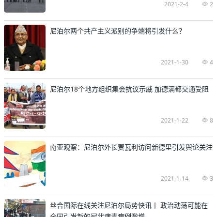
2021-2-4
2
尼泊尔两个共产主义派别的争端将引发什么？
2021-1-30
4
尼泊尔18个地方组织集会抗议示威 加德满都交通受阻
2021-1-22
8
南亚观察：尼泊尔外长贾瓦利访问新德里引发舆论关注
2021-1-14
3
丝合国际在线关注尼泊尔局势快讯丨 政治动荡可能在
全国引发新的冠状病毒病例激增