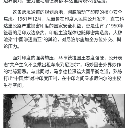
边界谈判，全力推动加德满都-科达里跨境公路建设。
这条跨境通道的规划落地，彻底触动了印度的核心安全
焦虑。1961年12月，尼赫鲁在印度人民院公开发声，直言科
达里公路严重损害印度的国家安全利益，更是违背了1950年
签署的尼印双边条约。印度主流媒体也随即密集造势，大肆
渲染“中国渗透南亚”的舆论，对尼泊尔施加全方位外交、舆
论压力。
面对印度的强势施压，马亨德拉国王态度强硬，公开表
态“共产主义不会乘出租车来到尼泊尔”，巧妙回击外界炒作
的地缘猜忌。与此同时，马亨德拉深谙大国平衡之道，熟练
打出“中国牌”对冲印度压制，在中印之间寻求尼泊尔的主权
生存空间。