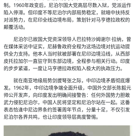
制。1960年政变后，尼泊尔国大党高层尽数入狱，党派运作
陷入停滞。但印度不等尼泊尔内部局势稳定，就暗中扶持反
对派势力，在尼印全线边境布局，策划针对马亨德拉政权的
颠覆活动。
尼泊尔已故国大党资深领导人巴拉特沙姆谢尔·拉纳，曾
在媒体采访中证实，尼赫鲁政府全程为这场边境对抗运动提
供全力支持。他本人当时就被部署在尼印边境沿线，从西部
皮托拉加尔一直驻守到东部边境，全程参与相关行动。印度
的步步紧逼，一度让马亨德拉政权陷入极大的执政压力。
就在南亚地缘局势剑拔弩张之际，中印边境矛盾彻底爆
发。1962年，中印边境争端全面升级，中国外交部长陈毅元
帅公开发声，向印度发出明确间接警告：任何外国势力胆敢
武力侵犯尼泊尔，中国人民将坚定和尼泊尔站在一起。这番
表态恰逢中尼边界条约签署周年节点，分量十足，不仅引发
尼泊尔各界共鸣，也让印度领导层高度警惕。