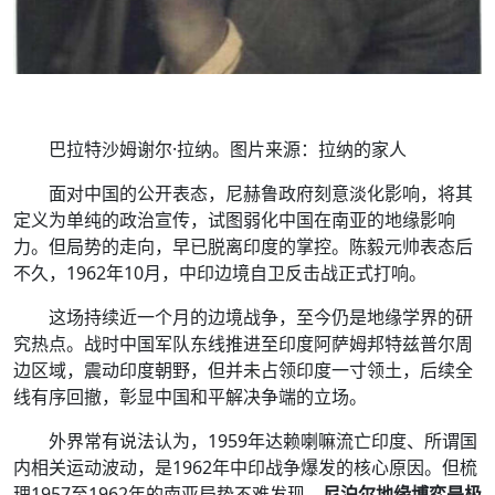
巴拉特沙姆谢尔·拉纳。图片来源：拉纳的家人
面对中国的公开表态，尼赫鲁政府刻意淡化影响，将其
定义为单纯的政治宣传，试图弱化中国在南亚的地缘影响
力。但局势的走向，早已脱离印度的掌控。陈毅元帅表态后
不久，1962年10月，中印边境自卫反击战正式打响。
这场持续近一个月的边境战争，至今仍是地缘学界的研
究热点。战时中国军队东线推进至印度阿萨姆邦特兹普尔周
边区域，震动印度朝野，但并未占领印度一寸领土，后续全
线有序回撤，彰显中国和平解决争端的立场。
外界常有说法认为，1959年达赖喇嘛流亡印度、所谓国
内相关运动波动，是1962年中印战争爆发的核心原因。但梳
理1957至1962年的南亚局势不难发现，
尼泊尔地缘博弈是极