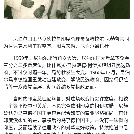
尼泊尔国王马亨德拉与印度总理贾瓦哈拉尔·尼赫鲁共同
为甘达克水利工程奠基。图片来源：尼泊尔通讯社
1959年，尼泊尔举行首次大选，尼泊尔国大党拿下议会
三分之二多数席位，比什瓦拉·普拉萨德·柯伊拉腊组建民选政
府。不过仅时隔一年，局势就发生大变。1960年12月，尼泊
尔马亨德拉国王发动宫廷政变，解散民选政府、囚禁柯伊拉
腊等一众政党高层，彻底终结多党执政局面。
当时的印度总理尼赫鲁，对这场政变持默许态度。相较
于主张平衡中印关系、不愿完全依附印度的柯伊拉腊，尼赫
鲁认为马亨德拉国王更容易配合印度的南亚战略布局。可让
印度没想到的是，掌权后的马亨德拉国王，并没有一味倒向
印度，反而延续了往届政府的对华友好政策，持续推进中尼