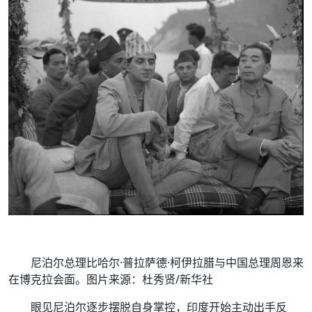
尼泊尔总理比哈尔·普拉萨德·柯伊拉腊与中国总理周恩来
在博克拉会面。图片来源：杜秀贤/新华社
眼见尼泊尔逐步摆脱自身掌控，印度开始主动出手反