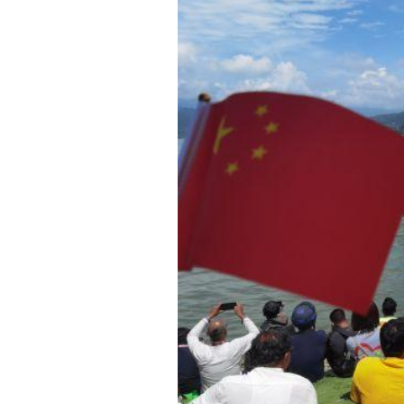
时代侨务工作指明
2026世界人工智能
政、坚守法治善治
域交通与经济
中文日益受各国重视 
会议 着力提振投资
放平衡外交积极信
社会新闻
化解局部紧张局势 
呼吁社会和谐团结
“水立方杯”中文歌
南亚网视丨中资企业
南亚网评丨纵容分裂
天山驼队3000公里
一株菌草跨越山海—
财经·三里河
平陆运河重塑广西
共鸣 展现文化认同
赛精彩摄影集锦（
则才是尼国长久正
关上演古今对话
丝路”实践
尼泊尔24小时连发4
体滑坡为主要灾害
在韩留学人员传承“
神舟二十三号乘组
新政百日观察：尼
丝绸之路：从驼铃再
低空安全司亮相 万
办
高效变革与程序争
的连接与当下的实
尼泊尔互动儿童剧《
加德满都春日盛景
港交所上市热潮彰
彩启迪多元视角
华夏英烈永铭心: 
动 缅怀海外烈士
能源危机叠加日元
尼泊尔孙萨里县爆发
火埋单
紧张 当地延长宵禁
泰国清迈成立“华人
“肯德基指数”回暖
医护人员遇袭引发全
非紧急医疗服务