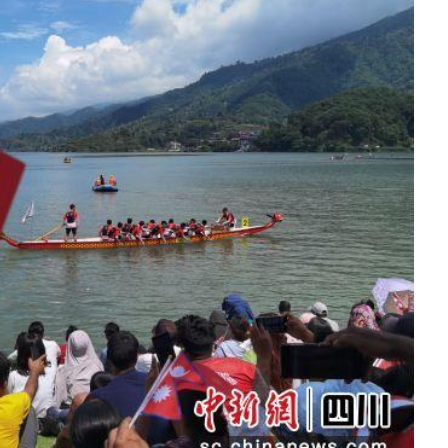
方向
大会开幕
侨胞健康
课程从“试试看”变为“抢着报”
第16届“汉语桥”世界中学生中文比
卷·双脉合流：技艺
者信心
号
投资孟加拉国以帮助它到 2041 年成为发达国家
志愿者：亚运赛场的
尼泊尔赫塔乌达举行大型集会
成锡忠
泊尔赛区比赛在加德满都举行
珍
孟加拉国表示，缅甸必须为罗兴亚人的遣返建立信
中国民族音乐会走进尼泊尔 金钟之星民乐团带来
第十七届“汉语桥” 第四届“汉语秀”
尼泊尔18名大学
耗
《中尼一家亲》微短剧主创首聚 共绘 “一带一路”
南亚网视特别推荐 | 中工国际董事
曲大赛巴西赛区收官：唤起家国
协会第五届“比亚迪杯”篮球比
活动引朝野反思 坚守一中原
“归乡”！今日叩关洛阳，丝路雄
视频：中国援尼医疗队蓝毗尼义诊：
—中国科学家林占熺的“绿色
任和安全
浓郁的中国文化体验(实况3）
赛落幕
款助力相送
友好新篇
沙特阿拉伯与孟加拉国签署合作协议，成立联合商
民网专访
东京奥运会跳高冠
开放新格局
《一周新
一）
道
暖流
“汉语桥”线上团组项目在尼泊尔开始
长篇历史小说《雪
业委员会
会前的奥运会”
2起灾害 致3死21伤 蛇咬、山
卷·双脉合流：技艺
《Jerry on Top》在尼泊尔开拍，父子档首同台引
尼泊尔上马相迪A水电站成功应对今
观众俱
五四”精神主题座谈会在首尔举
确定：朱杨柱、张志远、黎家盈
泊尔沙阿政府激进施政引争议
响到现代文明通道 穿越千年
亿级产业“管理双翼”就位
中国援尼医疗队蓝毗尼义诊：跨国界
巧艺
期待
在一个变暖的世界里，孟加拉国的服装业能“不受
验
议并存
践
气候影响”吗？
视频
甜苹果》加德满都热演 以色
组图：谷地繁花绽放，春意满盈
显香港国际金融中心竞争力
中国网剧正走向“无时差”触达海外观众
多国使馆携侨界举行清明祭扫活
短视频
贬值，日本实体经济正为中东战
群体冲突致1死9伤 局势持续
第三届中尼
管控
华侨刘巧儿评剧社”
释放消费市场积极信号
2026新
国抗议 尼泊尔多家医院暂停
视频
直播