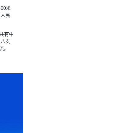
00米
尔人民
共有中
队八支
流。