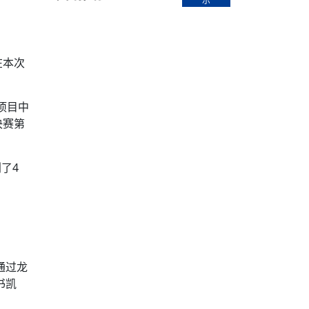
示
【直播回放-8】CEAN“比亚迪杯”篮球赛 冠亚军决
南亚网络电视丨尼泊尔华侨华人协
走访红狮希望 恰逢企业为员工生日
赛（安徽开源队VS中国电建队）
共产党建党100周年大合唱《我爱
尼泊尔丝合酒店宝石湖宾馆今日开
【直播回放-9】CEAN“比亚迪杯”篮球赛闭幕式
尼泊尔中资企业协会、华侨华人协
泊尔报纸发表建党百年专版
在本次
项目中
决赛第
了4
通过龙
书凯