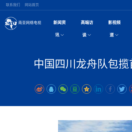
联系我们
网站首页
新闻资
高端访
影视频
南亚网络电视
今日头条
名人访谈
深耕中尼友谊 西藏
微电
“
讯
谈
道
缔结引领边境合作
风
国际新闻
全球人物
美方暂缓对伊军事打
电视
从
议即可取消开战计
局
突发：西藏林芝市墨
视
中国新闻
创业故事
（长江十年行）金
电影
车
10千米
中国四川龙舟队包揽
神与长江文化交融
巫
印度马哈拉施特拉邦
日
中
经济新闻
凡人故事
消费火爆出口疲软 
纪录
她
律
尼泊尔国民议会审议
中
困境亟待破局
好评中国丨向实向
扎
拟提高至10万美元
美国促成加沙历史性
环球观察
尼泊尔取消国际藏学
宣传
始
除武装 以色列将逐
专
中
中国政策
尼电动新车市占率全
时政微观察丨以侨
深
苹果公司首次暗示新版
中
一带一路
2026“一带一路”年
微直
地近八成市场
倒
中
为额外算力买单
国际足联：对阿根
“稳”等
巴基斯坦西南部煤矿
为展开调查
持刀闯馆案进入公诉
中
南亚网评
南亚网评｜多重考验
微短
PPA审批持续停滞 
查整改
尼
尼泊尔共产党（联合
泊
共识推进善治
东西问｜强晓云：“
水电投资承压
被俘尼泊尔青年讲述
推
半数合格党员尚未
日本熊本突发强震致
丝路故事
世界从中国两会探
影视资
高质量合作的“黄金
也不愿归国
面停运
青海海南州兴海县接连
南亚网评：邻国外交
尼泊尔政府推出“真
县7个乡镇设施受损
专
图说南亚
2026年尼泊尔世
源在于国家能力赤
接单啦！“世界超市”
75年沧桑蝶变，西
一位百万卢比得主
美军称已完成最新
尔
情合影
意义？
全球华人
全国侨务工作会议在
执政百日舆情多发 
阿富汗尼姆鲁兹“丝
尼泊尔总理巴伦德拉
尼泊尔巴伦政府将分