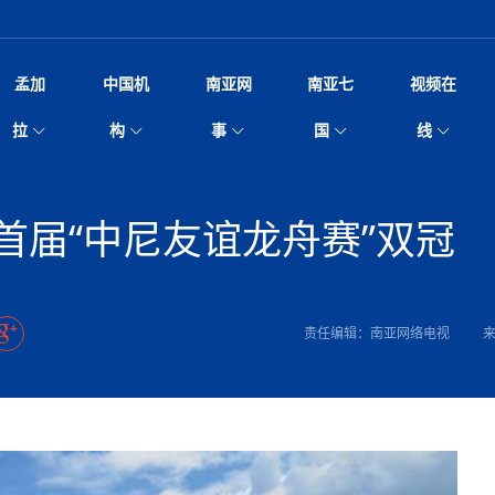
孟加
中国机
南亚网
南亚七
视频在
阿里代表团访尼圆满收官 友城
影
中国电影节”在尼泊尔首都加德满都正式开幕 《大
孟加拉头条
微电影《一缕阳光》
中国驻尼使馆
孟加拉国东南部暴雨引发洪灾滑坡 44人遇难超百
文化﹒艺术
尼泊尔雨季将至灾害风险攀升 中使
印度新闻
喜马拉雅地缘博弈
视频
拉
构
事
国
线
开启发展新篇
杀》导演兼编剧张琪接受南亚网视专访
万人受困 救援受阻
疫重要提醒
响1962年中印边
击 特朗普：美伊尽快达成协
剧
“拆改”到“经营”：中国城市更新如何在存量中破
华侨华人
22集电视剧《山海情》尼语版 第二十二集
中国文化中心
芒果促进中孟贸易关系
娱乐﹒体育
“我和中国的故事——庆祝尼泊尔中
尼泊尔新闻
特朗普为世界杯冠
新尼
深汕微电影《新生活》
划
？
立十周年”征文系列之一：中国是我
脱县发生4.6级地震 震源深度
频丨探秘富贵车业掌舵人巫兴贵的非凡之路
孟加拉国暴发数十年来最严重麻疹疫情 死亡儿童
张茂明大使拜会尼泊尔联邦院新任副
甘肃庆阳二十一载“
沙水拍云崖暖：云南推动长征精
院
轮载初心 实干赴征程——探秘富贵车业掌舵人
旅游文化
中资企业协会
乔治亚·马洛尼抱怨孟加拉国出售劳工签证
生活﹒健康
华为深耕尼泊尔二十余年：以人才培养
巴基斯坦新闻
南亚网视《中尼一
开心
22集电视剧《山海情》尼语版 第二十一集
超过500人
孟加拉国智库学者访华团一行访问南亚研究所
奔赴
2026世界杯各大
微电影《东方梦》
首届“中尼友谊龙舟赛”双冠
共生
兴贵的非凡之路
展，共筑数字未来
事
2
一建筑倒塌 已致9人死亡
本搅局南海，日学者警告：日本正图谋南下将菲
“我和中国的故事——庆祝尼泊尔中
班牙包揽三大重磅
尼建交70周年系列报道十三丨南亚网视专访尼
张茂明大使拜会尼泊尔内政部长阿亚
尼泊尔数字经济陷入单向发展
片
的柜台 她的世界
娱乐体育
纪录片丨喜马拉雅情缘系列之北大的奥妮卡
华侨华人协会
巴基斯坦世界最佳保龄球阵容：阿夫里迪
本网原创
香港职业生涯协会访尼：聚焦“一带一
孟加拉国新闻
长篇历史小说《雪
新旅
宾打造成桥头堡
“如果我没有戒酒，我就不可能成为一名作家”
立十周年”征文
航空乘客权利法案 空难赔偿
友好论坛主席高亮先生
22集电视剧《山海情》尼语版 第二十集
孟加拉国宣布2月举行议会选举 为去年政治动荡后
“中国正在帮助孟加拉国实现梦想”（共创繁荣发展
散记丨八载风雪归
微电影《少年突击队》
业故事
卷·双脉合流：技艺
新向优向绿，中国经济一路向前
根异国，仁心不改--专访尼泊尔华侨友好医院创
南亚网视“2026年新年恭贺视频”免
全球首个！马尔代夫
裁军协议 哈马斯同意全面解
首次全国投票
新时代）
中国动画产业，从“
外交部发言人就尼泊尔联邦议会众议
研究会研讨会 重申坚持一个
片
生活健康
定制专属纸巾，助力品牌形象升级｜A.B.C.paper
加大孔子学院
港媒：榴莲成为中国年轻消费者时尚选择
中国驻尼使馆
第25届“汉语桥”世界大学生中文比
斯里兰卡新闻
巧
本网
人夏琛琛
纪录片丨喜马拉雅情缘系列之博克拉的“中江表哥”
孟加拉国世界杯任务开始
向在尼中资机构及企业）
步撤军
访尼人权委员会委员比肯·K·达瓦迪莉莉·塔帕：
北京希望吸引更多孟加拉国游客来中国旅游
铭记历史守望和平｜“我的南京”主题
尼建交70周年系列报道十二丨南亚网视专访尼
22集电视剧《山海情》尼语版 第十九集
问
尼泊尔廓尔喀乡村
微电影《我们的答案》
尼泊尔定制服务
选赛圆满落幕
球第二 中国新能源车垄断当
尼泊尔蓝毗尼首届“国际和平节”活动
为桥，同心筑梦
度复盘国家治理危机：政策脱离民生 粗暴执法
中国文化中心隆重开幕
生死时速！毒蛇完成
Siri AI或将收费 重度用户需
文化教育协会会长哈利仕博士
孟加拉国调整进口政策，服装制造商预计出口额将
王炯会见孟加拉国北达卡市市长阿提库·伊斯拉姆
织
享年101岁，全球
度候选汉字发布 包括“睦”“联”
播
人物访谈
特大孔子学院
国家电投五凌电力控股的孟加拉国首个综合智慧能
成都大运会
特里布文大学孔子学院作品 荣获 “最・
马尔代夫新闻
（成都大运会）外
新闻会
达卡周六早上空气质量中等
长篇历史小说《雪
逼民众走向极端
国藏族创业者在尼泊尔的咖啡梦想
纪录片丨喜马拉雅情缘系列之尼泊尔“老广”杰克
穆斯塔菲兹在上一场比赛中创保龄球胜利纪录
中铁二局尼泊尔军方公路十标项目部
廷足协在世界杯上的违规违纪行
额外增加50亿美元
孟加拉旅游产业现状
22集电视剧《山海情》尼语版 第十八集
张茂明大使拜会尼泊尔外秘拉伊
责任编辑：南亚网络电视
来
源项目开工
频征集活动特等奖
证中国发展奇迹
爆炸致34名矿工死亡
尼泊尔锐达股份有限公司——合成轻钢树脂瓦
“汉语桥”尼泊尔赛区决赛圆满落幕，
卷·双脉合流：技艺
激情 篝火欢歌庆元旦
尼泊尔首届“中国新年”系列庆祝活动
阶段 外交部再次敦促日方彻
柏林中国文化中心举办诗歌诵读会《
英媒：不要把童年创
尼建交70周年系列报道十一丨南亚网视专访尼
奇葩的孟加拉：女性执政，性交易却合法化，工人
千年典籍赋能中尼
“苏超”冠军奖杯，
接踵而至 巴伦政府亟需凝聚
剧
视频新闻
20集微短剧《爱在加德满都》第2集
援尼医疗队
嫦娥六号暴雨中起飞，诠释嫦娥奔月之美！
杭州亚运会
中国援尼医疗队协调捐赠新车 助力
不丹新闻
境外媒体：杭州亚
中国甘
莎摘得桂冠
巧
尼泊尔281个水电项目遇阻 万亿
“Vinnata”品牌开启征程
泊尔新锐政坛女性高塔姆履职百日谈：大刀阔斧
纪录片丨喜马拉雅情缘系列之幸福的“中间人”
谢哈布丁当选孟加拉国新任总统
天》
马列）党员续期进展缓慢 逾
尔华人华侨协会 促统会 会长
孟加拉国登革热死亡病例升至283例，专家预警11
每天流汗又流血
卡拉姆·阿里90 岁高龄仍不戴眼镜看报纸
《佛国记》于蓝毗
院提升服务能力
中国—中亚精神”如何照亮区域
历史首次！孟加拉帕德玛大桥铁路连接线传来好消
第23届“汉语桥”世界大学生中文比
大运会给成都市民
俄乌战场经历 坦言宁愿返俄
穆萨货运双线开通！响应全球，携手开启新篇章
司法改革 深耕青年政治传承
南航与文旅机构共庆中国旅游日，深
青海省玉树藏族自治州商务考察团到
完成续期
多人受伤 列车脱轨、交通全
月后仍处高风险期
冬天，真不建议你
寻发展确定性
讯
图说孟加拉
续集热潮席卷尼泊尔影坛：是故事延续还是单纯逐
中国在尼企业
专访：世界贸易组织官员关注孟加拉国脱离最不发
拉萨⇌加德满都直飞航班每周一班
百年
时代”？
20集微短剧《爱在加德满都》第1集
息
南亚网视祝大家新年快乐：砥砺前行，再创辉煌！
区）决赛圆满落幕
第24届“汉语桥”尼泊尔赛区决赛收官
长篇历史小说《雪
孟加拉国第一座现代化大型污水处理厂竣工 中
作
发生5.7级、5.8级地震 全
纪录片丨喜马拉雅情缘系列之弄堂里的尼泊尔餐厅
12月28日孟加拉国首条轻轨正式开通
斯里兰卡中国文化中心图书馆正式对
胖）
潮评丨“史上最好的
利？
达国家平稳过渡
反复陷入僵局 尼泊尔困局根
援尼医疗队首批中医设备及"侨胞药箱
庆山夺冠
卷·双脉合流：技艺
成都大运会｜尼泊
实账单百万富翁计划” 每日诞生
南亚网视新闻会客厅片头
方：“一带一路”倡议造福伙伴国又一例证
 暂无人员伤亡
访丨塞中经贸合作迈向产业链深度融合——访塞
尼泊尔武术运动员今日启程赴中国湖
“心向远方”？
界小姐冠军出炉 新晋佳丽同台温
米拉看
字
义乌“焕新”开市
诊疗中心服务能力温情双升级
藏发展之路为何具有世界借鉴
孟加拉国的能源计划因燃料危机而面临天然气困境
视频：尼泊尔层峦叠嶂的朱加尔雪山
第22届“汉语桥”世界大学生中文比
巧
看大熊猫
一轮对伊朗的打击行动
维亚工商会主席查代日
绿茵驰骋展英姿 白衣守护践仁心—
赛前强化训练和交流学习
喜马拉雅航空开通拉萨-加德满都直
重举行
加大孔院举办“儒韵华彩”文化周 开
异域味蕾碰撞 瞬间穿越故乡——汉源餐厅
尼泊尔纪录片《从零到8848》亚特兰大首映 聚焦
“中国正在帮助孟加拉国实现梦想”
孟加拉国反对派不参加下届大选
中尼友谊足球赛
印度代表队奖牌数
京召开 习近平重要指示为新
娱乐
尼泊尔各界呼吁理性看待施
绸之路桥”完工 投入使用提升区
河北第16批援尼医疗队加德满都义
李尚福会见孟加拉国海军参谋长
视频 | 美丽的村庄“多拉乐加特”
新篇章
长篇历史小说《雪
成都大运会：尼泊
·沙阿主持召开资本市场高层
别会见中印两国驻尼大使 释
最短登顶路线与气候议题
喜马拉雅航空正式复航重庆=加德满