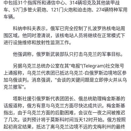
中包括31个指挥所和通信中心、314辆坦克及其他装甲战
车、57门多管火箭炮、121门火炮和迫击炮、274辆特种军用
车辆。
科纳申科夫表示，俄军已完全控制了扎波罗热核电站周
围区域。他同时澄清说，该核电站人员将继续在正常模式下
进行设施维修和放射性监测工作。
他强调称，俄罗斯武装部队只打击乌克兰的军事目标。
另据乌克兰总统办公室在其“电报”(Telegram)社交账号
上通报称，乌克兰代表团已抵达乌克兰-白俄罗斯边境地区参
加乌俄谈判。消息强调，“会谈的关键问题是立即停火并从乌
克兰撤军”。
塔斯社援引俄罗斯代表团团长、俄总统助理梅金斯基的
话报道称，俄方有意与乌克兰方面尽快达成共识。梅金斯基
指出，由于乌克兰方面的后勤困难，会议在一夜之间被推迟
了几次。谈判预计将于莫斯科时间当天12时开始。俄方按照
起初商定结果，抵达了离乌克兰边境不远的戈梅利州的最终