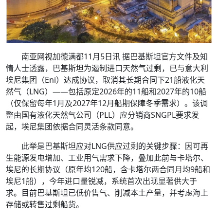
南亚网视加德满都11月5日讯 据巴基斯坦官方文件及知
情人士透露，巴基斯坦为遏制进口天然气过剩，已与意大利
埃尼集团（Eni）达成协议，取消其长期合同下21船液化天
然气（LNG）——包括原定2026年的11船和2027年的10船
（仅保留每年1月及2027年12月船期保障冬季需求）。该调
整由国有液化天然气公司（PLL）应分销商SNGPL要求发
起，埃尼集团依据合同灵活条款同意。
此举是巴基斯坦应对LNG供应过剩的关键步骤：因可再
生能源发电增加、工业用气需求下降，叠加此前与卡塔尔、
埃尼的长期协议（原年均120船，含卡塔尔两合同月均9船和
埃尼1船），今年进口量锐减，系统首次出现显著供大于
求。目前巴基斯坦已低价售气、削减本土产量，并考虑海上
存储或转售过剩船货。