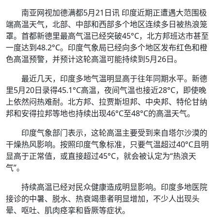
南亚网视加德满都5月21日讯 印度近期正遭遇大范围极
端高温天气，北部、中部和西部多个地区连续多日被热浪笼
罩。首都新德里最高气温已经突破45°C，北方邦班达市甚至
一度达到48.2°C。印度气象局已经向多个地区发布红色和橙
色高温预警，并预计这轮高温可能持续到5月26日。
最近几天，印度多地气温明显高于往年同期水平。新德
里5月20日录得45.1°C高温，夜间气温也接近28°C，即使晚
上依然闷热难耐。北方邦、拉贾斯坦邦、中央邦、特伦甘纳
邦和安得拉邦等地也持续出现46°C至48°C的高温天气。
印度气象部门表示，这轮高温主要受到来自塔尔沙漠的
干燥热风影响。按照印度气象标准，只要气温超过40°C且明
显高于正常值，或直接超过45°C，就会被认定为“热浪天
气”。
持续高温已经对民众健康造成明显影响。印度多地医院
接诊的中暑、脱水、热衰竭患者明显增加，不少人出现头
晕、呕吐、肌肉痉挛和昏厥等症状。