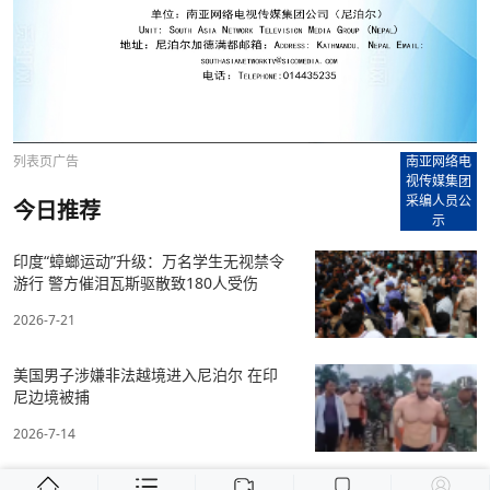
列表页广告
南亚网络电
视传媒集团
采编人员公
今日推荐
示
印度“蟑螂运动”升级：万名学生无视禁令
游行 警方催泪瓦斯驱散致180人受伤
2026-7-21
美国男子涉嫌非法越境进入尼泊尔 在印
尼边境被捕
2026-7-14