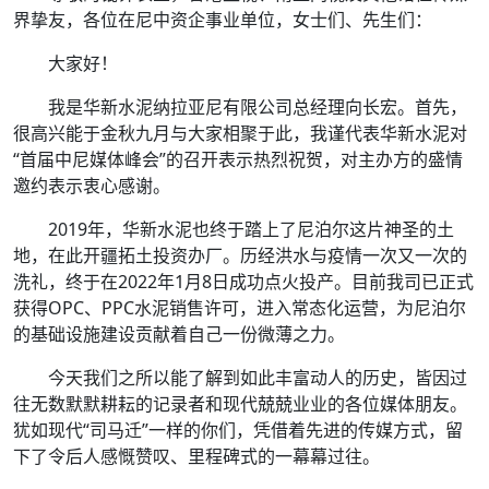
界挚友，各位在尼中资企事业单位，女士们、先生们：
大家好！
我是华新水泥纳拉亚尼有限公司总经理向长宏。首先，
很高兴能于金秋九月与大家相聚于此，我谨代表华新水泥对
“首届中尼媒体峰会”的召开表示热烈祝贺，对主办方的盛情
邀约表示衷心感谢。
2019年，华新水泥也终于踏上了尼泊尔这片神圣的土
地，在此开疆拓土投资办厂。历经洪水与疫情一次又一次的
洗礼，终于在2022年1月8日成功点火投产。目前我司已正式
获得OPC、PPC水泥销售许可，进入常态化运营，为尼泊尔
的基础设施建设贡献着自己一份微薄之力。
今天我们之所以能了解到如此丰富动人的历史，皆因过
往无数默默耕耘的记录者和现代兢兢业业的各位媒体朋友。
犹如现代“司马迁”一样的你们，凭借着先进的传媒方式，留
下了令后人感慨赞叹、里程碑式的一幕幕过往。