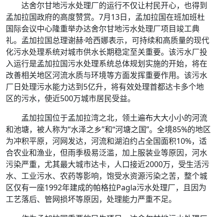
达舍尔甘地污水处理厂的运行不仅让村民开心，也得到
孟加拉国政府的高度赞赏。7月13日，孟加拉国在班加班杜
国际会议中心隆重举办达舍尔甘地污水处理厂项目竣工典
礼。孟加拉国总理谢赫·哈西娜表示，可持续和高质量的现代
化污水处理系统对城市供水长期稳定至关重要。该污水厂投
入运行是孟加拉国污水处理系统总体规划实施的开始，将在
改善相关地区河流水质与环境等方面发挥重要作用。该污水
厂日处理污水能力达到5亿升，将有效处理首都达卡多个地
区的污水，使近500万城市居民受益。
孟加拉国位于孟加拉湾之北，领土遍布大大小小的河流
和池塘，被人称为“水泽之乡”和“河塘之国”。全境85%的地区
为冲积平原，河网发达，河流和湖泊约占全国面积10%，适
合农业和渔业，但雨季极易泛滥，加上服装业等原因，河水
污染严重，尤其最大城市达卡，人口接近2000万，受生活污
水、工业污水、农药等影响，饱受水资源污染之苦，整个城
区仅有一座1992年建成的帕格拉Pagla污水处理厂，且因为
工艺落后、管网损坏等原因，处理能力严重不足。