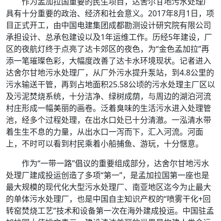
作为孟加拉国重要的民生项目，达舍尔甘地污水处理厂
具有十分重要的政治、经济和社会意义。2017年8月1日，项
目正式开工，由中国电建集团成都勘测设计研究院有限公司
承担设计、总承包建设以及1年运维工作。历经5年建设，厂
区的夜航灯终于点亮了达卡郊区的夜色，为“金色孟加拉”再
添一笔璀璨色彩，大幅度改善了达卡水环境现状。记者进入
达舍尔甘地污水处理厂，从厂外污水提升泵站，到4.8公里的
污水输送干管，再到占地面积25.58公顷的污水处理主厂区以
及污泥焚烧系统，十分洁净、绿树成荫，与周边的湖泊河流
村庄形成一幅美丽的画卷。泛着臭味的生活污水进入处理管
池，经多个过程处理，在出水口处已十分清澈。一泓清水带
着生生不息的力量，从出水口一泻而下，汇入河流。河面
上，不时可以看到村民乘着小船捕鱼、游玩，十分惬意。
作为“一带一路”倡议的重要组成部分，达舍尔甘地污水
处理厂建成投运创造了多项“第一”，是孟加拉国第一座也是
最大规模的现代化大型污水处理厂、南亚地区迄今为止最大
的单体污水处理厂，也是中国自主知识产权的“喷雾干化+回
转窑焚烧工艺”技术和设备第一次在海外建成投运。中国驻孟