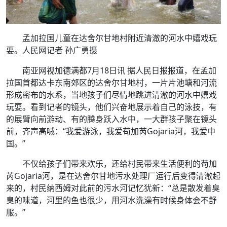
孟加拉国儿童在达舍尔甘地村附近清澈的河水中嬉戏玩
耍。人民网记者 孙广勇摄
南亚网视加德满都7月18日讯 据人民日报报道，在孟加
拉国首都达卡东南郊区的达舍尔甘地村，一片片池塘和河流
形成密布的水系，当地孩子们尽情地跳进清澈的河水中嬉戏
玩耍。看到记者的镜头，他们兴奋地展示着自己的泳技，有
的展臂向前游动、有的腾身跃入水中，一大群孩子聚在镜头
前，齐声高喊：“我爱游泳，我爱苟加芮Gojaria河，我爱中
国。”
不仅给孩子们带来欢乐，还给村民带来生活便利的苟加
芮Gojaria河，是在达舍尔甘地污水处理厂运行后变得清澈起
来的，村民纳西姆对此前的污水河记忆犹新：“总是散发着臭
臭的味道，河里的鱼也很少，用河水洗澡有时候身体会不舒
服。”