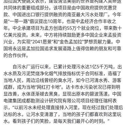
加拉国大使姚文表示，建设清洁美丽的世界是构建人类命运
共同体的重要组成部分。该项目是由中国政府提供优惠贷
款、中国进出口银行提供融资的南亚最大污水处理厂。今年
是“一带一路”倡议提出10周年，也是中孟经济合作丰收之
年。中企承建项目为孟方创造约55万个就业岗位，带来数十
亿美元投资。未来，中方将持续鼓励更多中国企业来孟投资
兴业，为实现“2041愿景”和“金色孟加拉”梦想贡献力量。中
国将永远是孟加拉国追求发展道路上值得信赖的朋友和可靠
的合作伙伴。
自污水厂运行以来，已累计处理污水达1亿5千万吨，出
水水质及污泥焚烧净化烟气排放指标优于合同标准，造福了
当地人民，周边沿线曾经的臭水河，如今已河清水秀、游客
成群，成为当地“网红打卡地”。达卡市水污染状况已得到明
显改善，水体逐渐褪去黑臭，显现出原本的碧波荡漾。中国
电建集团成都勘测设计研究院有限公司项目经理任瑞柯表
示，“以前污水未经处理直接排入河里，现在经过我们处理后
达标的水，让河水变清澈了，当地的孩子们都喜欢到这里玩
水。看到孩子们的笑脸，是每天我们最开心的时刻。”