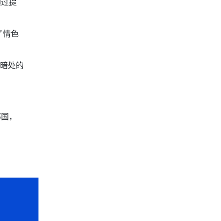
通过提
了情色
在暗处的
邻国，