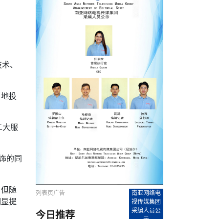
农村的发现
赞讲话（实况）
深化合作
尔代表处）
南亚网视SATV丨《米拉看中国》 第八集：广场舞
8000米之上：一位夏尔巴高山摄影师镜头中的人
赛海外预选赛尼
传承与文明共生 第六章 古道遗
南亚网视《SATV新闻会客厅》专访尼泊尔旅游局
南亚网视 SATV | 遇见环县
从教师到厨师：吉塔在加德满都推广缅甸味道
孟加拉国人被骗赴俄：合法移民沦为俄乌战场“消
选手
“无名英雄”
看世界
南亚网视 SATV |莫迪政府动作不断，对印控克什
中尼建交70周年
照片
(下)
与山
兄弟点红节：尼泊尔手足情深的神圣庆典
局长Mani Raj Lamichhane
尼泊尔赛区选拔
生今日出征大运会：在尼华侨捐
品”
马尔代夫杜拉杜环礁米德岛30吨制冰厂及50吨储
甘肃：探访祁连山——高台马营河大峡谷、小泉丹
长王博接受人
2025年米其林钥匙奖揭晓：不丹三家酒店获殊荣
米尔加强控制，或最终导致印度分裂
台湾乐手牵手大陆剧团 两岸戏腔共鸣
专访喜马拉雅航空总裁周恩永：云端
南亚网视丨百年华诞：绒花（侯艳琪大使）
跨国界的公益
冰设施正式启用
南亚网视 SATV | 环州故城之沙场风云
尼泊尔“疯狂蜂蜜” ：大自然馈赠的野生灵丹妙药
霞
中文志愿者服务博卡拉中尼友谊龙舟赛
军巴希姆：“亚运会就像是奥运
闻综述》
香港卫视南亚网视《一周新闻综述》2023第23期
中尼建交七十周年南亚网
新丝路
南亚网视丨《米拉看中国》第二集 走进中国 认识
从攀登世界之巅到组织巅峰探险：强·达瓦·夏尔巴
乌鸦节：崇敬阎罗使者的传统与象征意义
实施
域天妃：尺尊公主传奇》 第七
南亚网视《SATV新闻会客厅》专访尼泊尔国际电
不丹公务员人工智能技能缺口凸显 亟需开展针对
（总第039期）
视赴青海玉树系列活动报
南亚网视｜成锡忠看世界 俄乌战争会打多久？美
中国
尼泊尔中资企业协会举办第二届“华为杯”篮球赛
与“七峰探险”的传奇
南亚网视丨百年华诞：歌唱祖国（合唱，尼泊尔博
传承与文明共生 第五章 村落藏
影节入围中国影片《巴彦查干》导演复强先生
通讯：尼泊尔费瓦湖上的龙舟赛
年最大洪峰考
性培训
乐部
CCTV-4央视海外观众俱乐部向全球华侨华人拜年
道专题
前高官已经定性，美国想实现三个战略目标
（实况3）
喜马拉雅航空开通拉萨——博克拉航
卡拉华侨人华人协会）
的公益暖流
提哈尔节（灯节）：灯火辉煌与手足情深的节日
了！
香港卫视南亚网视《一周新闻综述》2023第22期
中丝路”再添通道
南亚网视丨《米拉看中国》笫三集：浓情中国 趣
普通市民写给“巴特巴特尼”董事长明·巴杜·古隆的
赛出国际友谊 中国四川龙舟队包揽首届“中尼友谊
技术、
直播
俄乌軍事冲突
南亚网视SATV丨基辅多地爆炸：激
（总第038期）
南亚网视｜成锡忠看世界 我的联合国维和行动经
味人生
尼泊尔中资企业协会举办第二届“华为杯”篮球赛
信：您必将再次崛起，而且更加强大
南亚网视丨百年华诞：亲爱的中国我爱你（佳境，
龙舟赛”全部冠军
CCTV-4尼泊尔加德满都观众俱乐部祝全球华侨华
历-经历冲突和政变，确保中国维和人员安全
（实况2）
尼泊尔总理专机出访中国，喜马拉
尼泊尔华侨华人协会推荐）
展示
《欢迎来加德满都过大年》参赛视频 探索秘境尼
成锡忠看世界
南亚网视｜成锡忠看世界 我亲历的
人新年快乐、龙年大吉！
俄乌軍事冲突专题/南亚网视国际丨
香港卫视南亚网视《一周新闻综述》2023第21期
南亚网视丨《米拉看中国》 第四集：大美中国 山
辛哈杜巴宫的故事：从烈焰到重生
中国四川龙舟队包揽首届“中尼友谊龙舟赛”双冠
泊尔
事件一：孟加拉前总统被军人暗杀
署：过去10天超150万乌克兰难民
（总第037期）
南亚网视｜成锡忠看世界 佩洛西行程未包含台
河娇娆（上）
尼泊尔中资企业协会举办第二届“华为杯”篮球赛
喜马拉雅航空荣获国际IOSA认证
当地投
媒体峰会
第三届中尼媒体峰会：新中国成立75周年恭贺视
走访慰问在尼联谊企业
南亚网视SATV丨“走访在尼联谊企业
CCTV-4主持人2024新年祝词
湾，两大细节显示，她内心并未彻底放弃访台
（实况1）
频
锟铧农业在尼打造中国式高科技示
《欢迎来加德满都过大年》参赛视频 欢迎到加德
南亚网视｜成锡忠看世界 从安倍晋
俄媒：俄军已掌控乌制空权 俄乌代
香港卫视南亚网视《一周新闻综述》2023第20期
春恭贺片
同庆新岁·共享未来——2026新年祝福视频合辑
2022北京冬奥会
好消息！由南亚网视拍摄制作的尼
满都过春节宣传片
看暗杀工具的演变，枪支最流行却
地
（总第036期）
2024年央视春晚宣传片
南亚网视｜成锡忠看世界 佩洛西今晚抵台？美航
二大服
贺北京冬奥视频被中国外交部采用
第三届中尼媒体峰会：我爱你中国
南亚网视SATV丨“走访在尼联谊企业
母快速向台海集结，解放军得用实际行动反制
直播
丝合酒店宝石湖宾馆
南亚网视 SATV | 侯艳琪大使出席
尼泊尔华侨华人协会新年恭贺视频
哥拿巴迪砖业有限公司销售量创新
视频：加德满都大学孔子学院举办龙年春节庆祝活
南亚网视｜成锡忠看世界 斯里兰卡
停火撤军问题暂未谈拢，俄乌一致
香港卫视南亚网视《一周新闻综述》2023第19期
《2023中央广播电视总台春节联欢晚会》01（央
国援尼医疗队颁发感谢状仪式
尼泊尔滑雪健儿备战2022北京冬奥
动
第三届中尼媒体峰会：尼泊尔学生合唱“我爱你中
打算继续向中印寻求信贷支持，中
（总第035期）
视授权南亚网视直播）
回放
【直播回放-10】CEAN“比亚迪杯”篮球赛闭幕式
中共百年华诞
专家：中国共产党百年历程中与侨
国”
尼泊尔中国文化中心新年恭贺视频
南亚网视SATV丨“走访在尼联谊企业
俄媒：俄军已掌控乌制空权 俄乌代
饰的同
南亚网视 SATV | 中国作家雪漠尼
第十三批援尼医疗队 传承中国医疗精
尼泊尔滑雪健儿备战2022北京冬奥
《欢迎来加德满都过大年》短视频参赛作品展播
南亚网视｜成锡忠看世界 巴基斯坦
地
小说精选》新书发布暨座谈交流会
医疗骨干
001号
第三届中尼媒体峰会：祖国颂——庆祝新中国成立
尼泊尔加德满都大学孔子学院新年恭贺视频
频发，如何破局？中方应助巴方提
【直播回放-11】CEAN“比亚迪杯”篮球赛闭幕式
中国共产党百年华诞的世界期待
75周年
闪光时间｜冬奥燃起冰雪热
。但随
“狮”书共舞，未来可期——尼文版
南亚网视SATV丨“走访在尼联谊企业
新希望尼泊尔农业经济有限公司新年恭贺视频
南亚网视｜成锡忠看世界 俄乌冲突
【直播回放-7】CEAN“比亚迪杯”篮球赛 冠亚军决
南亚网络电视丨尼泊尔华侨华人协
列表页广告
南亚网络电
选》在尼泊尔捐赠活动
深耕尼泊尔市场为尼民众致富带来“新
第三届中尼媒体峰会：歌曲《天佑中华》
国一邻邦濒临崩溃，幕后推手浮出
北京2022年冬奥会和冬残奥会安全
明显提
赛（安徽开源队VS中国电建队）
共产党建党100周年王冰洁独唱《
视传媒集团
次会议召集加强场馆安保团队建设
采编人员公
今日推荐
南亚网视 SATV |丝合酒店宝石湖
南亚网视SATV丨“走访在尼联谊企业
交通安全隐患