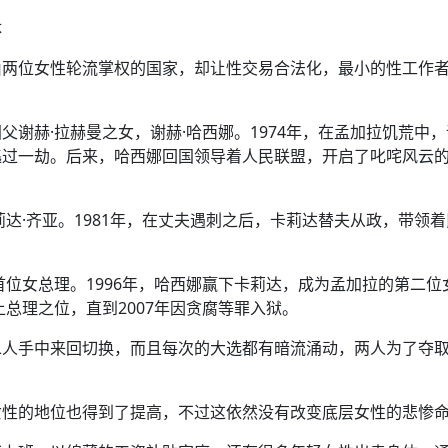
体
由两位女性轮流掌权的国家，却让性交易合法化，最小的性工作
谢赫·拉赫曼之女，谢赫·哈西娜。1974年，在孟加拉饥荒中，
逃过一劫。后来，哈西娜回国领导着人民联盟，开启了叱咤风云
达·齐亚。1981年，在丈夫遇刺之后，卡莉达替夫从政，带领
首位女总理。1996年，哈西娜赢下卡莉达，成为孟加拉的第二位
上总理之位，直到2007年因贪腐等罪入狱。
二人手中来回切换，而且每次的大选都有暗流涌动，两人为了夺
女性的地位也得到了提高，不过这依然没有改变底层女性的悲惨