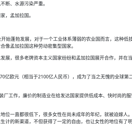
方向
机不断、水源污染严重。
大会开幕
侨胞健康
课程从“试试看”变为“抢着报”
第16届“汉语桥”世界中学生中文比
卷·双脉合流：技艺
者信心
号
投资孟加拉国以帮助它到 2041 年成为发达国家
志愿者：亚运赛场的
尼泊尔赫塔乌达举行大型集会
成锡忠
泊尔赛区比赛在加德满都举行
珍
孟加拉国表示，缅甸必须为罗兴亚人的遣返建立信
中国民族音乐会走进尼泊尔 金钟之星民乐团带来
第十七届“汉语桥” 第四届“汉语秀”
尼泊尔18名大学
耗
《中尼一家亲》微短剧主创首聚 共绘 “一带一路”
南亚网视特别推荐 | 中工国际董事
曲大赛巴西赛区收官：唤起家国
协会第五届“比亚迪杯”篮球比
活动引朝野反思 坚守一中原
“归乡”！今日叩关洛阳，丝路雄
视频：中国援尼医疗队蓝毗尼义诊：
—中国科学家林占熺的“绿色
任和安全
浓郁的中国文化体验(实况3）
赛落幕
款助力相送
国家，孟加拉国。
友好新篇
沙特阿拉伯与孟加拉国签署合作协议，成立联合商
民网专访
东京奥运会跳高冠
开放新格局
《一周新
一）
道
暖流
“汉语桥”线上团组项目在尼泊尔开始
长篇历史小说《雪
业委员会
会前的奥运会”
2起灾害 致3死21伤 蛇咬、山
卷·双脉合流：技艺
《Jerry on Top》在尼泊尔开拍，父子档首同台引
尼泊尔上马相迪A水电站成功应对今
观众俱
五四”精神主题座谈会在首尔举
确定：朱杨柱、张志远、黎家盈
泊尔沙阿政府激进施政引争议
响到现代文明通道 穿越千年
亿级产业“管理双翼”就位
中国援尼医疗队蓝毗尼义诊：跨国界
巧艺
期待
在一个变暖的世界里，孟加拉国的服装业能“不受
验
议并存
践
业开始蓬勃发展，对于一个工业体系薄弱的农业国而言，这种低
气候影响”吗？
视频
甜苹果》加德满都热演 以色
组图：谷地繁花绽放，春意满盈
显香港国际金融中心竞争力
中国网剧正走向“无时差”触达海外观众
适合像孟加拉国这种劳动密集型国家。
多国使馆携侨界举行清明祭扫活
短视频
贬值，日本实体经济正为中东战
群体冲突致1死9伤 局势持续
猛发展，很多老牌资本主义国家纷纷和孟加拉国展开合作，并在
第三届中尼
管控
华侨刘巧儿评剧社”
释放消费市场积极信号
2026新
国抗议 尼泊尔多家医院暂停
270亿欧元（相当于2100亿人民币），成为了当之无愧的全球第
视频
直播
服装厂工作，廉价的制造业在给发达国家提供低成本、快时尚的服
性地位一直都很低下，很多女性在尚未成年的年纪，就被迫嫁人
求生计的新渠道，不但获得了一定的自由，也让女性的地位有了