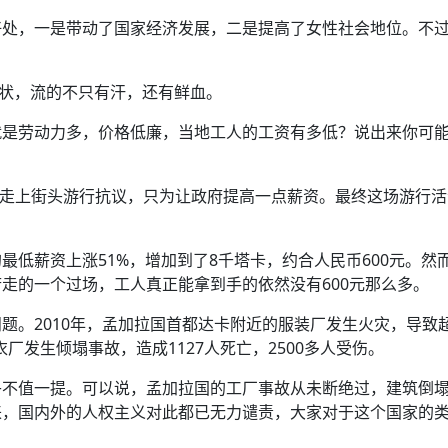
好处，一是带动了国家经济发展，二是提高了女性社会地位。不
现状，流的不只有汗，还有鲜血。
就是劳动力多，价格低廉，当地工人的工资有多低？说出来你可
工人走上街头游行抗议，只为让政府提高一点薪资。最终这场游行
最低薪资上涨51%，增加到了8千塔卡，约合人民币600元。然
走的一个过场，工人真正能拿到手的依然没有600元那么多。
题。2010年，孟加拉国首都达卡附近的服装厂发生火灾，导致超
衣厂发生倾塌事故，造成1127人死亡，2500多人受伤。
乎不值一提。可以说，孟加拉国的工厂事故从未断绝过，建筑倒
来，国内外的人权主义对此都已无力谴责，大家对于这个国家的