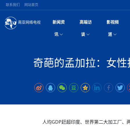
联系我们
网站首页
新闻资
高端访
影视频
南亚网络电视
今日头条
名人访谈
深耕中尼友谊 西藏
微电
“
讯
谈
道
缔结引领边境合作
风
国际新闻
全球人物
美方暂缓对伊军事打
电视
从
议即可取消开战计
局
突发：西藏林芝市墨
视
中国新闻
创业故事
（长江十年行）金
电影
车
10千米
奇葩的孟加拉：女性
神与长江文化交融
巫
印度马哈拉施特拉邦
日
中
经济新闻
凡人故事
消费火爆出口疲软 
纪录
她
律
尼泊尔国民议会审议
中
困境亟待破局
好评中国丨向实向
扎
拟提高至10万美元
美国促成加沙历史性
环球观察
尼泊尔取消国际藏学
宣传
始
除武装 以色列将逐
专
中
中国政策
尼电动新车市占率全
时政微观察丨以侨
深
苹果公司首次暗示新版
中
一带一路
2026“一带一路”年
微直
地近八成市场
倒
中
为额外算力买单
国际足联：对阿根
“稳”等
巴基斯坦西南部煤矿
为展开调查
持刀闯馆案进入公诉
中
南亚网评
南亚网评｜多重考验
微短
PPA审批持续停滞 
查整改
尼
尼泊尔共产党（联合
泊
共识推进善治
东西问｜强晓云：“
水电投资承压
被俘尼泊尔青年讲述
推
半数合格党员尚未
日本熊本突发强震致
丝路故事
世界从中国两会探
影视资
高质量合作的“黄金
也不愿归国
面停运
青海海南州兴海县接连
南亚网评：邻国外交
尼泊尔政府推出“真
县7个乡镇设施受损
专
图说南亚
2026年尼泊尔世
源在于国家能力赤
接单啦！“世界超市”
75年沧桑蝶变，西
一位百万卢比得主
美军称已完成最新
尔
人均GDP赶超印度、世界第二大加工厂、
情合影
意义？
全球华人
全国侨务工作会议在
执政百日舆情多发 
阿富汗尼姆鲁兹“丝
尼泊尔总理巴伦德拉
尼泊尔巴伦政府将分