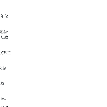
者年仅
谢赫·
的从政
着民族主
女总
取政
命运。