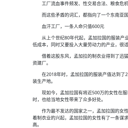
时代侨务工作指明
工厂流血事件频发、性交易合法、粮食危
2026世界人工智能
政、坚守法治善治
域交通与经济
中文日益受各国重视 
会议 着力提振投资
放平衡外交积极信
社会新闻
化解局部紧张局势 
呼吁社会和谐团结
“水立方杯”中文歌
南亚网视丨中资企业
南亚网评丨纵容分裂
天山驼队3000公里
一株菌草跨越山海—
而这些矛盾的词汇，都指向了一个东南亚
财经·三里河
平陆运河重塑广西
共鸣 展现文化认同
赛精彩摄影集锦（
则才是尼国长久正
关上演古今对话
丝路”实践
尼泊尔24小时连发4
血汗工厂，一条人命只值600元
体滑坡为主要灾害
在韩留学人员传承“
神舟二十三号乘组
新政百日观察：尼
丝绸之路：从驼铃再
低空安全司亮相 万
办
高效变革与程序争
的连接与当下的实
从上个世纪80年代起，孟加拉国的服装产
尼泊尔互动儿童剧《
加德满都春日盛景
港交所上市热潮彰
低成本，同时又要投入大量劳动力的产业，很
彩启迪多元视角
华夏英烈永铭心: 
动 缅怀海外烈士
能源危机叠加日元
尼泊尔孙萨里县爆发
借着这股东风，孟加拉的制衣业得到了迅
火埋单
紧张 当地延长宵禁
泰国清迈成立“华人
资建厂。
“肯德基指数”回暖
医护人员遇袭引发全
在2018年时，孟加拉国的服装产值达到了
非紧急医疗服务
装生产地。
现如今，孟加拉国有将近500万的女性在
时，也给当地女性带来了众多好处。
作为最不发达的国家之一，孟加拉国的女
着制衣业的兴起，孟加拉国的女性有了一条谋
高。