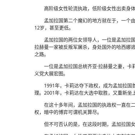
高阶级女性轮流执政，低阶级女性出卖身
孟加拉国第二个魔幻的地方就在于，一个
12岁，甚至更低。
孟加拉国的两位女领导人，一位是孟加拉国父
拉赫曼一家被反叛军屠杀，身处国外的哈西娜
之路。
一位是孟加拉国总统齐亚·拉赫曼之妻，卡莉
义党大展宏图。
1991年，卡莉达夺下政权，成为孟加拉国
理。2001年，卡莉达在大选中取胜，又重新坐
在这十多年间，孟加拉国的执政权一直在
权，暗中的博弈可谓机关算尽。
但不可否认的是，在这段时期，孟加拉国