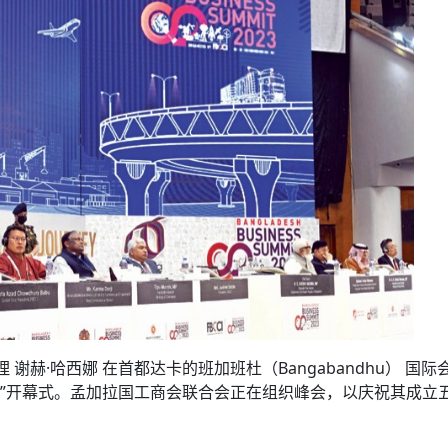
方向
大会开幕
侨胞健康
课程从“试试看”变为“抢着报”
第16届“汉语桥”世界中学生中文比
卷·双脉合流：技艺
者信心
投资孟加拉国以帮助它到 2041 年成为发达国家
志愿者：亚运赛场的
尼泊尔赫塔乌达举行大型集会
成锡忠
泊尔赛区比赛在加德满都举行
珍
孟加拉国表示，缅甸必须为罗兴亚人的遣返建立信
中国民族音乐会走进尼泊尔 金钟之星民乐团带来
第十七届“汉语桥” 第四届“汉语秀”
尼泊尔18名大学
耗
《中尼一家亲》微短剧主创首聚 共绘 “一带一路”
南亚网视特别推荐 | 中工国际董事
曲大赛巴西赛区收官：唤起家国
协会第五届“比亚迪杯”篮球比
活动引朝野反思 坚守一中原
“归乡”！今日叩关洛阳，丝路雄
视频：中国援尼医疗队蓝毗尼义诊：
—中国科学家林占熺的“绿色
任和安全
浓郁的中国文化体验(实况3）
赛落幕
款助力相送
友好新篇
沙特阿拉伯与孟加拉国签署合作协议，成立联合商
民网专访
东京奥运会跳高冠
释放消费市场积极信号
《一周新
一）
道
暖流
“汉语桥”线上团组项目在尼泊尔开始
长篇历史小说《雪
业委员会
会前的奥运会”
2起灾害 致3死21伤 蛇咬、山
卷·双脉合流：技艺
《Jerry on Top》在尼泊尔开拍，父子档首同台引
尼泊尔上马相迪A水电站成功应对今
观众俱
五四”精神主题座谈会在首尔举
确定：朱杨柱、张志远、黎家盈
泊尔沙阿政府激进施政引争议
响到现代文明通道 穿越千年
质 建设现代化人民城市
中国援尼医疗队蓝毗尼义诊：跨国界
巧艺
期待
在一个变暖的世界里，孟加拉国的服装业能“不受
验
议并存
践
气候影响”吗？
视频
甜苹果》加德满都热演 以色
组图：谷地繁花绽放，春意满盈
中国网剧正走向“无时差”触达海外观众
多国使馆携侨界举行清明祭扫活
短视频
群体冲突致1死9伤 局势持续
第三届中尼
管控
华侨刘巧儿评剧社”
2026新
国抗议 尼泊尔多家医院暂停
视频
直播
谢赫·哈西娜 在首都达卡的班加班杜（Bangabandhu） 国际
峰会”开幕式。孟加拉国工商会联合会正在组织峰会，以庆祝其成立