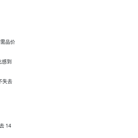
必需品价
此感到
不失去
 14