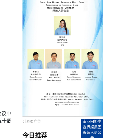
农村的发现
赞讲话（实况）
深化合作
尔代表处）
南亚网视SATV丨《米拉看中国》 第八集：广场舞
8000米之上：一位夏尔巴高山摄影师镜头中的人
赛海外预选赛尼
传承与文明共生 第六章 古道遗
南亚网视《SATV新闻会客厅》专访尼泊尔旅游局
南亚网视 SATV | 遇见环县
从教师到厨师：吉塔在加德满都推广缅甸味道
孟加拉国人被骗赴俄：合法移民沦为俄乌战场“消
选手
“无名英雄”
看世界
南亚网视 SATV |莫迪政府动作不断，对印控克什
中尼建交70周年
照片
(下)
与山
兄弟点红节：尼泊尔手足情深的神圣庆典
局长Mani Raj Lamichhane
尼泊尔赛区选拔
生今日出征大运会：在尼华侨捐
品”
马尔代夫杜拉杜环礁米德岛30吨制冰厂及50吨储
甘肃：探访祁连山——高台马营河大峡谷、小泉丹
长王博接受人
2025年米其林钥匙奖揭晓：不丹三家酒店获殊荣
米尔加强控制，或最终导致印度分裂
台湾乐手牵手大陆剧团 两岸戏腔共鸣
专访喜马拉雅航空总裁周恩永：云端
南亚网视丨百年华诞：绒花（侯艳琪大使）
跨国界的公益
冰设施正式启用
南亚网视 SATV | 环州故城之沙场风云
尼泊尔“疯狂蜂蜜” ：大自然馈赠的野生灵丹妙药
霞
中文志愿者服务博卡拉中尼友谊龙舟赛
军巴希姆：“亚运会就像是奥运
闻综述》
香港卫视南亚网视《一周新闻综述》2023第23期
中尼建交七十周年南亚网
新丝路
南亚网视丨《米拉看中国》第二集 走进中国 认识
从攀登世界之巅到组织巅峰探险：强·达瓦·夏尔巴
乌鸦节：崇敬阎罗使者的传统与象征意义
实施
域天妃：尺尊公主传奇》 第七
南亚网视《SATV新闻会客厅》专访尼泊尔国际电
不丹公务员人工智能技能缺口凸显 亟需开展针对
（总第039期）
视赴青海玉树系列活动报
南亚网视｜成锡忠看世界 俄乌战争会打多久？美
中国
尼泊尔中资企业协会举办第二届“华为杯”篮球赛
与“七峰探险”的传奇
南亚网视丨百年华诞：歌唱祖国（合唱，尼泊尔博
传承与文明共生 第五章 村落藏
影节入围中国影片《巴彦查干》导演复强先生
通讯：尼泊尔费瓦湖上的龙舟赛
年最大洪峰考
性培训
乐部
CCTV-4央视海外观众俱乐部向全球华侨华人拜年
道专题
前高官已经定性，美国想实现三个战略目标
（实况3）
喜马拉雅航空开通拉萨——博克拉航
卡拉华侨人华人协会）
的公益暖流
提哈尔节（灯节）：灯火辉煌与手足情深的节日
了！
香港卫视南亚网视《一周新闻综述》2023第22期
中丝路”再添通道
南亚网视丨《米拉看中国》笫三集：浓情中国 趣
普通市民写给“巴特巴特尼”董事长明·巴杜·古隆的
赛出国际友谊 中国四川龙舟队包揽首届“中尼友谊
直播
俄乌軍事冲突
南亚网视SATV丨基辅多地爆炸：激
（总第038期）
南亚网视｜成锡忠看世界 我的联合国维和行动经
味人生
尼泊尔中资企业协会举办第二届“华为杯”篮球赛
信：您必将再次崛起，而且更加强大
南亚网视丨百年华诞：亲爱的中国我爱你（佳境，
龙舟赛”全部冠军
CCTV-4尼泊尔加德满都观众俱乐部祝全球华侨华
历-经历冲突和政变，确保中国维和人员安全
（实况2）
尼泊尔总理专机出访中国，喜马拉
尼泊尔华侨华人协会推荐）
展示
《欢迎来加德满都过大年》参赛视频 探索秘境尼
成锡忠看世界
南亚网视｜成锡忠看世界 我亲历的
人新年快乐、龙年大吉！
俄乌軍事冲突专题/南亚网视国际丨
香港卫视南亚网视《一周新闻综述》2023第21期
南亚网视丨《米拉看中国》 第四集：大美中国 山
辛哈杜巴宫的故事：从烈焰到重生
中国四川龙舟队包揽首届“中尼友谊龙舟赛”双冠
泊尔
事件一：孟加拉前总统被军人暗杀
署：过去10天超150万乌克兰难民
（总第037期）
南亚网视｜成锡忠看世界 佩洛西行程未包含台
河娇娆（上）
尼泊尔中资企业协会举办第二届“华为杯”篮球赛
喜马拉雅航空荣获国际IOSA认证
媒体峰会
第三届中尼媒体峰会：新中国成立75周年恭贺视
走访慰问在尼联谊企业
南亚网视SATV丨“走访在尼联谊企业
CCTV-4主持人2024新年祝词
湾，两大细节显示，她内心并未彻底放弃访台
（实况1）
频
锟铧农业在尼打造中国式高科技示
《欢迎来加德满都过大年》参赛视频 欢迎到加德
南亚网视｜成锡忠看世界 从安倍晋
俄媒：俄军已掌控乌制空权 俄乌代
香港卫视南亚网视《一周新闻综述》2023第20期
春恭贺片
同庆新岁·共享未来——2026新年祝福视频合辑
2022北京冬奥会
好消息！由南亚网视拍摄制作的尼
满都过春节宣传片
看暗杀工具的演变，枪支最流行却
地
（总第036期）
2024年央视春晚宣传片
南亚网视｜成锡忠看世界 佩洛西今晚抵台？美航
贺北京冬奥视频被中国外交部采用
第三届中尼媒体峰会：我爱你中国
南亚网视SATV丨“走访在尼联谊企业
母快速向台海集结，解放军得用实际行动反制
直播
丝合酒店宝石湖宾馆
南亚网视 SATV | 侯艳琪大使出席
尼泊尔华侨华人协会新年恭贺视频
哥拿巴迪砖业有限公司销售量创新
视频：加德满都大学孔子学院举办龙年春节庆祝活
南亚网视｜成锡忠看世界 斯里兰卡
停火撤军问题暂未谈拢，俄乌一致
香港卫视南亚网视《一周新闻综述》2023第19期
《2023中央广播电视总台春节联欢晚会》01（央
国援尼医疗队颁发感谢状仪式
尼泊尔滑雪健儿备战2022北京冬奥
动
第三届中尼媒体峰会：尼泊尔学生合唱“我爱你中
打算继续向中印寻求信贷支持，中
（总第035期）
视授权南亚网视直播）
回放
【直播回放-10】CEAN“比亚迪杯”篮球赛闭幕式
中共百年华诞
专家：中国共产党百年历程中与侨
国”
尼泊尔中国文化中心新年恭贺视频
南亚网视SATV丨“走访在尼联谊企业
俄媒：俄军已掌控乌制空权 俄乌代
南亚网视 SATV | 中国作家雪漠尼
第十三批援尼医疗队 传承中国医疗精
尼泊尔滑雪健儿备战2022北京冬奥
《欢迎来加德满都过大年》短视频参赛作品展播
南亚网视｜成锡忠看世界 巴基斯坦
地
小说精选》新书发布暨座谈交流会
医疗骨干
001号
第三届中尼媒体峰会：祖国颂——庆祝新中国成立
尼泊尔加德满都大学孔子学院新年恭贺视频
频发，如何破局？中方应助巴方提
【直播回放-11】CEAN“比亚迪杯”篮球赛闭幕式
中国共产党百年华诞的世界期待
会议中
75周年
闪光时间｜冬奥燃起冰雪热
“狮”书共舞，未来可期——尼文版
南亚网视SATV丨“走访在尼联谊企业
五十周
新希望尼泊尔农业经济有限公司新年恭贺视频
南亚网视｜成锡忠看世界 俄乌冲突
【直播回放-7】CEAN“比亚迪杯”篮球赛 冠亚军决
南亚网络电视丨尼泊尔华侨华人协
列表页广告
南亚网络电
选》在尼泊尔捐赠活动
深耕尼泊尔市场为尼民众致富带来“新
第三届中尼媒体峰会：歌曲《天佑中华》
国一邻邦濒临崩溃，幕后推手浮出
北京2022年冬奥会和冬残奥会安全
赛（安徽开源队VS中国电建队）
共产党建党100周年王冰洁独唱《
视传媒集团
次会议召集加强场馆安保团队建设
采编人员公
今日推荐
南亚网视 SATV |丝合酒店宝石湖
南亚网视SATV丨“走访在尼联谊企业
交通安全隐患