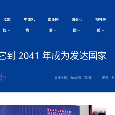
孟加
中国机
南亚网
南亚七
视频在
脱县发生4.6级地震 震源深度
影
中国电影节”在尼泊尔首都加德满都正式开幕 《大
孟加拉头条
微电影《一缕阳光》
中国驻尼使馆
孟加拉国东南部暴雨引发洪灾滑坡 44人遇难超百
文化﹒艺术
尼泊尔雨季将至灾害风险攀升 中使
印度新闻
喜马拉雅地缘博弈
视频
拉
构
事
国
线
杀》导演兼编剧张琪接受南亚网视专访
万人受困 救援受阻
疫重要提醒
响1962年中印边
击 特朗普：美伊尽快达成协
剧
“拆改”到“经营”：中国城市更新如何在存量中破
华侨华人
22集电视剧《山海情》尼语版 第二十二集
中国文化中心
芒果促进中孟贸易关系
娱乐﹒体育
“我和中国的故事——庆祝尼泊尔中
尼泊尔新闻
特朗普为世界杯冠
新尼
深汕微电影《新生活》
划
？
立十周年”征文系列之一：中国是我
航空乘客权利法案 空难赔偿
频丨探秘富贵车业掌舵人巫兴贵的非凡之路
孟加拉国暴发数十年来最严重麻疹疫情 死亡儿童
张茂明大使拜会尼泊尔联邦院新任副
甘肃庆阳二十一载“
沙水拍云崖暖：云南推动长征精
院
轮载初心 实干赴征程——探秘富贵车业掌舵人
旅游文化
中资企业协会
乔治亚·马洛尼抱怨孟加拉国出售劳工签证
生活﹒健康
华为深耕尼泊尔二十余年：以人才培养
巴基斯坦新闻
南亚网视《中尼一
开心
22集电视剧《山海情》尼语版 第二十一集
超过500人
孟加拉国智库学者访华团一行访问南亚研究所
奔赴
2026世界杯各大
微电影《东方梦》
到 2041 年成为发达国家
共生
兴贵的非凡之路
展，共筑数字未来
事
2
一建筑倒塌 已致9人死亡
本搅局南海，日学者警告：日本正图谋南下将菲
“我和中国的故事——庆祝尼泊尔中
班牙包揽三大重磅
尼建交70周年系列报道十三丨南亚网视专访尼
张茂明大使拜会尼泊尔内政部长阿亚
尼泊尔数字经济陷入单向发展
片
的柜台 她的世界
娱乐体育
纪录片丨喜马拉雅情缘系列之北大的奥妮卡
华侨华人协会
巴基斯坦世界最佳保龄球阵容：阿夫里迪
本网原创
香港职业生涯协会访尼：聚焦“一带一
孟加拉国新闻
长篇历史小说《雪
新旅
宾打造成桥头堡
“如果我没有戒酒，我就不可能成为一名作家”
立十周年”征文
Siri AI或将收费 重度用户需
友好论坛主席高亮先生
22集电视剧《山海情》尼语版 第二十集
孟加拉国宣布2月举行议会选举 为去年政治动荡后
“中国正在帮助孟加拉国实现梦想”（共创繁荣发展
散记丨八载风雪归
微电影《少年突击队》
业故事
卷·双脉合流：技艺
新向优向绿，中国经济一路向前
根异国，仁心不改--专访尼泊尔华侨友好医院创
南亚网视“2026年新年恭贺视频”免
全球首个！马尔代夫
裁军协议 哈马斯同意全面解
首次全国投票
新时代）
中国动画产业，从“
外交部发言人就尼泊尔联邦议会众议
爆炸致34名矿工死亡
片
生活健康
定制专属纸巾，助力品牌形象升级｜A.B.C.paper
加大孔子学院
港媒：榴莲成为中国年轻消费者时尚选择
中国驻尼使馆
第25届“汉语桥”世界大学生中文比
斯里兰卡新闻
巧
本网
人夏琛琛
纪录片丨喜马拉雅情缘系列之博克拉的“中江表哥”
孟加拉国世界杯任务开始
向在尼中资机构及企业）
步撤军
访尼人权委员会委员比肯·K·达瓦迪莉莉·塔帕：
北京希望吸引更多孟加拉国游客来中国旅游
铭记历史守望和平｜“我的南京”主题
尼建交70周年系列报道十二丨南亚网视专访尼
22集电视剧《山海情》尼语版 第十九集
问
尼泊尔廓尔喀乡村
微电影《我们的答案》
尼泊尔定制服务
选赛圆满落幕
球第二 中国新能源车垄断当
尼泊尔蓝毗尼首届“国际和平节”活动
为桥，同心筑梦
度复盘国家治理危机：政策脱离民生 粗暴执法
中国文化中心隆重开幕
生死时速！毒蛇完成
马列）党员续期进展缓慢 逾
文化教育协会会长哈利仕博士
孟加拉国调整进口政策，服装制造商预计出口额将
王炯会见孟加拉国北达卡市市长阿提库·伊斯拉姆
织
享年101岁，全球
度候选汉字发布 包括“睦”“联”
播
人物访谈
特大孔子学院
国家电投五凌电力控股的孟加拉国首个综合智慧能
成都大运会
特里布文大学孔子学院作品 荣获 “最・
马尔代夫新闻
（成都大运会）外
新闻会
俄乌战场经历 坦言宁愿返俄
达卡周六早上空气质量中等
长篇历史小说《雪
逼民众走向极端
国藏族创业者在尼泊尔的咖啡梦想
纪录片丨喜马拉雅情缘系列之尼泊尔“老广”杰克
穆斯塔菲兹在上一场比赛中创保龄球胜利纪录
中铁二局尼泊尔军方公路十标项目部
完成续期
廷足协在世界杯上的违规违纪行
额外增加50亿美元
孟加拉旅游产业现状
22集电视剧《山海情》尼语版 第十八集
张茂明大使拜会尼泊尔外秘拉伊
责任编辑：南亚网视（邹舒）
来源： Ne
源项目开工
频征集活动特等奖
证中国发展奇迹
尼泊尔锐达股份有限公司——合成轻钢树脂瓦
“汉语桥”尼泊尔赛区决赛圆满落幕，
卷·双脉合流：技艺
激情 篝火欢歌庆元旦
尼泊尔首届“中国新年”系列庆祝活动
阶段 外交部再次敦促日方彻
柏林中国文化中心举办诗歌诵读会《
英媒：不要把童年创
尼建交70周年系列报道十一丨南亚网视专访尼
奇葩的孟加拉：女性执政，性交易却合法化，工人
千年典籍赋能中尼
“苏超”冠军奖杯，
接踵而至 巴伦政府亟需凝聚
剧
视频新闻
20集微短剧《爱在加德满都》第2集
援尼医疗队
嫦娥六号暴雨中起飞，诠释嫦娥奔月之美！
杭州亚运会
中国援尼医疗队协调捐赠新车 助力
不丹新闻
境外媒体：杭州亚
中国甘
莎摘得桂冠
巧
尼泊尔281个水电项目遇阻 万亿
“Vinnata”品牌开启征程
泊尔新锐政坛女性高塔姆履职百日谈：大刀阔斧
纪录片丨喜马拉雅情缘系列之幸福的“中间人”
谢哈布丁当选孟加拉国新任总统
天》
张修订尼泊尔央行法 强调财
尔华人华侨协会 促统会 会长
孟加拉国登革热死亡病例升至283例，专家预警11
每天流汗又流血
卡拉姆·阿里90 岁高龄仍不戴眼镜看报纸
《佛国记》于蓝毗
院提升服务能力
中国—中亚精神”如何照亮区域
历史首次！孟加拉帕德玛大桥铁路连接线传来好消
第23届“汉语桥”世界大学生中文比
大运会给成都市民
一轮对伊朗的打击行动
穆萨货运双线开通！响应全球，携手开启新篇章
司法改革 深耕青年政治传承
南航与文旅机构共庆中国旅游日，深
青海省玉树藏族自治州商务考察团到
至关重要
多人受伤 列车脱轨、交通全
月后仍处高风险期
冬天，真不建议你
寻发展确定性
讯
图说孟加拉
续集热潮席卷尼泊尔影坛：是故事延续还是单纯逐
中国在尼企业
专访：世界贸易组织官员关注孟加拉国脱离最不发
拉萨⇌加德满都直飞航班每周一班
百年
时代”？
20集微短剧《爱在加德满都》第1集
息
南亚网视祝大家新年快乐：砥砺前行，再创辉煌！
区）决赛圆满落幕
第24届“汉语桥”尼泊尔赛区决赛收官
长篇历史小说《雪
孟加拉国第一座现代化大型污水处理厂竣工 中
作
发生5.7级、5.8级地震 全
纪录片丨喜马拉雅情缘系列之弄堂里的尼泊尔餐厅
12月28日孟加拉国首条轻轨正式开通
斯里兰卡中国文化中心图书馆正式对
胖）
潮评丨“史上最好的
利？
达国家平稳过渡
反复陷入僵局 尼泊尔困局根
援尼医疗队首批中医设备及"侨胞药箱
庆山夺冠
卷·双脉合流：技艺
成都大运会｜尼泊
实账单百万富翁计划” 每日诞生
别会见中印两国驻尼大使 释
南亚网视新闻会客厅片头
方：“一带一路”倡议造福伙伴国又一例证
 暂无人员伤亡
访丨塞中经贸合作迈向产业链深度融合——访塞
尼泊尔武术运动员今日启程赴中国湖
“心向远方”？
界小姐冠军出炉 新晋佳丽同台温
米拉看
字
义乌“焕新”开市
诊疗中心服务能力温情双升级
藏发展之路为何具有世界借鉴
孟加拉国的能源计划因燃料危机而面临天然气困境
视频：尼泊尔层峦叠嶂的朱加尔雪山
第22届“汉语桥”世界大学生中文比
巧
看大熊猫
号
维亚工商会主席查代日
绿茵驰骋展英姿 白衣守护践仁心—
赛前强化训练和交流学习
喜马拉雅航空开通拉萨-加德满都直
重举行
加大孔院举办“儒韵华彩”文化周 开
异域味蕾碰撞 瞬间穿越故乡——汉源餐厅
尼泊尔纪录片《从零到8848》亚特兰大首映 聚焦
“中国正在帮助孟加拉国实现梦想”
孟加拉国反对派不参加下届大选
中尼友谊足球赛
印度代表队奖牌数
京召开 习近平重要指示为新
娱乐
尼泊尔各界呼吁理性看待施
绸之路桥”完工 投入使用提升区
河北第16批援尼医疗队加德满都义
李尚福会见孟加拉国海军参谋长
视频 | 美丽的村庄“多拉乐加特”
新篇章
长篇历史小说《雪
成都大运会：尼泊
·沙阿主持召开资本市场高层
1-0力克阿根廷 时隔16年再
最短登顶路线与气候议题
喜马拉雅航空正式复航重庆=加德满