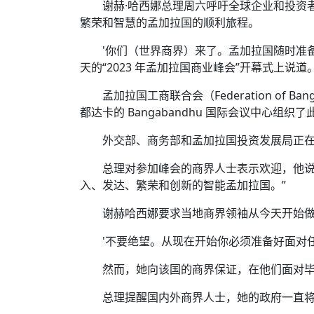
谢赫·哈西娜总理周六呼吁全球企业和投资者
繁荣和智慧的孟加拉国的顺利旅程。
'你们（世界商界）来了。孟加拉国随时准
天的“2023 年孟加拉国商业峰会”开幕式上说
孟加拉国工商联合会（Federation of Banglad
都达卡的 Bangabandhu 国际会议中心组织
外交部、商务部和孟加拉国投资发展局正在与 
总理对参加峰会的商界人士表示欢迎，他说：
入、发达、繁荣和创新的智能孟加拉国。”
谢赫哈西娜要求当地商界领袖从今天开始做好
'不要绝望。从现在开始你必须准备好面对任何挑
然而，她向该国的商界保证，在他们面对
总理提醒国内外商界人士，她的政府一直