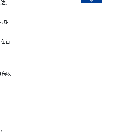
示
【直播回放-8】CEAN“比亚迪杯”篮球赛 冠亚军决
南亚网络电视丨尼泊尔华侨华人协
发达、
走访红狮希望 恰逢企业为员工生日
赛（安徽开源队VS中国电建队）
共产党建党100周年大合唱《我爱
尼泊尔丝合酒店宝石湖宾馆今日开
【直播回放-9】CEAN“比亚迪杯”篮球赛闭幕式
尼泊尔中资企业协会、华侨华人协
为期三
泊尔报纸发表建党百年专版
”）在首
为高收
。
资。