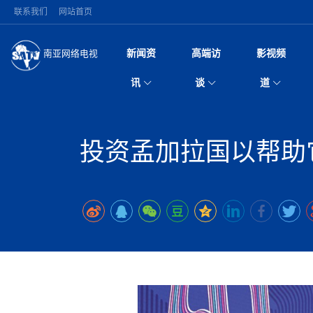
联系我们
网站首页
新闻资
高端访
影视频
南亚网络电视
今日头条
名人访谈
突发：西藏林芝市墨
微电
“
讯
谈
道
10千米
风
国际新闻
全球人物
美方暂缓对伊军事打
电视
从
议即可取消开战计
局
尼泊尔国民议会审议
视
中国新闻
创业故事
（长江十年行）金
电影
车
拟提高至10万美元
投资孟加拉国以帮助它
神与长江文化交融
巫
印度马哈拉施特拉邦
日
中
经济新闻
凡人故事
消费火爆出口疲软 
纪录
她
律
苹果公司首次暗示新版
中
困境亟待破局
好评中国丨向实向
扎
为额外算力买单
美国促成加沙历史性
环球观察
巴基斯坦西南部煤矿
宣传
始
除武装 以色列将逐
专
中
尼电动新车市占率全
时政微观察丨以侨
深
尼泊尔共产党（联合
中
一带一路
2026“一带一路”年
微直
地近八成市场
被俘尼泊尔青年讲述
倒
中
半数合格党员尚未
国际足联：对阿根
“稳”等
也不愿归国
为展开调查
持刀闯馆案进入公诉
中
南亚网评
南亚网评｜多重考验
微短
PPA审批持续停滞 
查整改
尼
尼泊尔财长瓦格勒主
泊
共识推进善治
东西问｜强晓云：“
水电投资承压
美军称已完成最新
推
政与货币政策协调
日本熊本突发强震致
丝路故事
世界从中国两会探
影视资
高质量合作的“黄金
面停运
青海海南州兴海县接连
南亚网评：邻国外交
尼泊尔政府推出“真
尼泊尔巴伦政府将分
县7个乡镇设施受损
专
图说南亚
2026年尼泊尔世
源在于国家能力赤
接单啦！“世界超市”
75年沧桑蝶变，西
一位百万卢比得主
放平衡外交积极信
尔
情合影
意义？
全球华人
全国侨务工作会议在
执政百日舆情多发 
阿富汗尼姆鲁兹“丝
尼泊尔总理巴伦德拉
加时绝杀登顶！西班牙