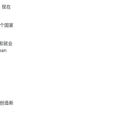
，现在
7个国家
业和就业
an
资创造新