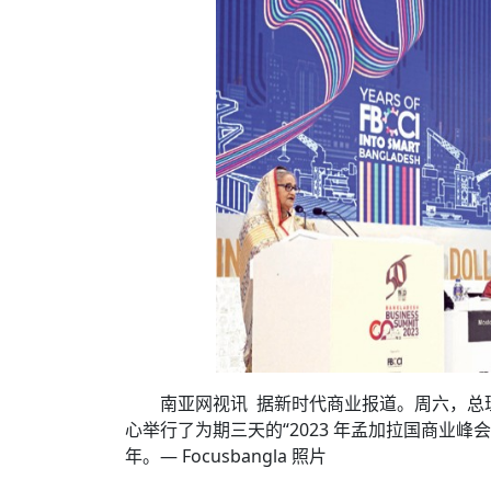
时代侨务工作指明
2026世界人工智能
政、坚守法治善治
域交通与经济
中文日益受各国重视 
会议 着力提振投资
夺世界杯冠军
社会新闻
化解局部紧张局势 
呼吁社会和谐团结
“水立方杯”中文歌
南亚网视丨中资企业
南亚网评丨纵容分裂
天山驼队3000公里
一株菌草跨越山海—
财经·三里河
“肯德基指数”回暖
共鸣 展现文化认同
赛精彩摄影集锦（
则才是尼国长久正
关上演古今对话
丝路”实践
尼泊尔24小时连发4
体滑坡为主要灾害
在韩留学人员传承“
神舟二十三号乘组
新政百日观察：尼
丝绸之路：从驼铃再
从增量扩张到存量提
办
高效变革与程序争
的连接与当下的实
尼泊尔互动儿童剧《
加德满都春日盛景
彩启迪多元视角
华夏英烈永铭心: 
动 缅怀海外烈士
尼泊尔孙萨里县爆发
紧张 当地延长宵禁
泰国清迈成立“华人
医护人员遇袭引发全
非紧急医疗服务
南亚网视讯 据新时代商业报道。周六，总理 
心举行了为期三天的“2023 年孟加拉国商业
年。— Focusbangla 照片