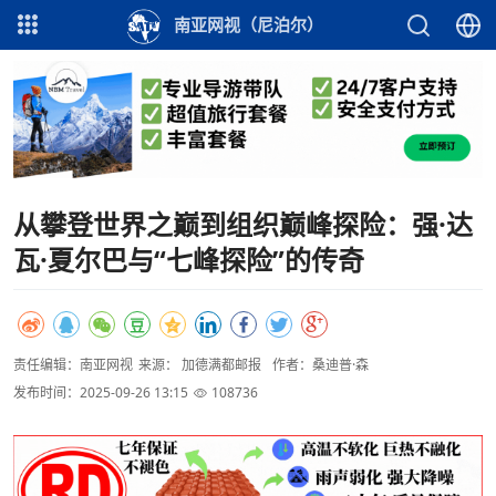
南亚网视（尼泊尔）
从攀登世界之巅到组织巅峰探险：强·达
瓦·夏尔巴与“七峰探险”的传奇
责任编辑：南亚网视
来源： 加德满都邮报
作者：桑迪普·森
发布时间：2025-09-26 13:15
108736