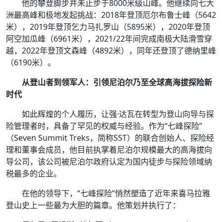
他的攀登脚步并未止步于8000米级山峰。他继续向七大
洲最高峰和极地发起挑战：2018年登顶厄尔布鲁士峰（5642
米），2019年登顶乞力马扎罗山（5895米），2020年登顶
阿空加瓜峰（6961米），2021/22年间完成南极大陆滑雪穿
越，2022年登顶文森峰（4892米），同年还登顶了德纳里峰
（6190米）。
从登山者到领军人：引领尼泊尔乃至全球高海拔探险新
时代
如此辉煌的个人履历，让强·达瓦在转型为登山向导与探
险管理者时，具备了罕见的权威与经验。作为“七峰探险”
（Seven Summit Treks，简称SST）的联合创始人、探险经
理和董事会成员，他目前执掌着尼泊尔规模最大的高海拔向
导公司，该公司被尼泊尔政府认定为国内徒步与探险领域纳
税最多的企业。
在他的领导下，“七峰探险”悄然塑造了近年来喜马拉雅
登山史上一些最为大胆的篇章。他策划并执行了：