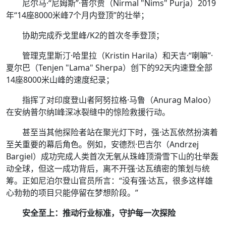
尼尔马·“尼姆斯”·普尔贾（Nirmal "Nims" Purja）2019
年“14座8000米峰7个月内登顶”的壮举；
协助完成乔戈里峰/K2的首次冬季登顶；
管理克里斯汀·哈里拉（Kristin Harila）和天吉·“喇嘛”·
夏尔巴（Tenjen "Lama" Sherpa）创下的92天内速登全部
14座8000米山峰的速度纪录；
指挥了对印度登山者阿努拉格·马鲁（Anurag Maloo）
在安纳普尔纳I峰深冰裂缝中的惊险救援行动。
甚至当其他探险者站在聚光灯下时，强·达瓦依然扮演着
至关重要的幕后角色。例如，安德烈·巴吉尔（Andrzej
Bargiel）成功完成人类首次无氧从珠峰顶滑雪下山的壮举轰
动全球，但这一成功背后，离不开强·达瓦缜密的策划与统
筹。正如尼泊尔登山官员所言：“没有强·达瓦，很多这样雄
心勃勃的项目只能停留在梦想阶段。”
安全至上：推动行业标准，守护每一次探险