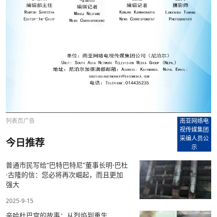
列表页广告
南亚网络电
视传媒集团
采编人员公
今日推荐
示
普通市民写给“巴特巴特尼”董事长明·巴杜
·古隆的信：您必将再次崛起，而且更加
强大
2025-9-15
辛哈杜巴宫的故事：从烈焰到重生