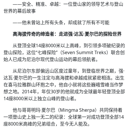
——安全、精准、卓越：一位登山家的领导艺术与登山
世界的幕后故事
——他未曾站上所有头条，却成就了所有不可能
高海拔传奇的缔造者：走进强·达瓦·夏尔巴的探险世界
从登顶全球14座8000米以上高峰，到引领多项破纪录的
登山探险，这位“七峰探险”（Seven Summit Treks）联合创
始人已成为尼泊尔现代登山运动的幕后领航者。
从尼泊尔东部偏远山区度过童年，到登临世界之巅，强·
达瓦·夏尔巴的一生注定与高海拔和卓越成就紧密相连。出生
在喜马拉雅群山环抱之中，他自小就将这些巍峨雪峰当作梦
想之地。2014年，年仅30岁的他就成为全球最年轻登顶全部
14座8000米以上独立山峰的登山者。
他与哥哥明玛·夏尔巴（Mingma Sherpa）共同保持着
一项登山史上独一无二的纪录：全球第一对成功登顶全部14
座8000米高峰的兄弟组合，至今无人能及。