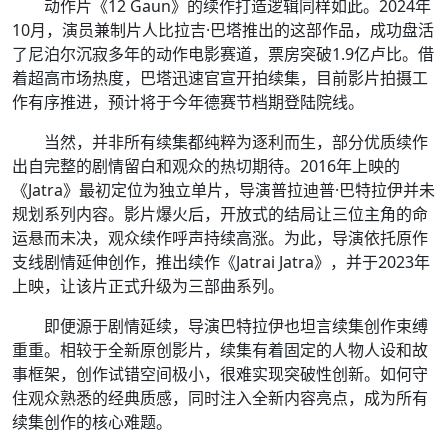
动作片《12 Gaun》的续作打造逻辑同样如此。2024年
10月，演员兼制片人比拉吉·巴塔推出的这部作品，成功盘活
了尼泊尔沉寂多年的动作电影赛道，票房突破1.9亿卢比。借
着超高市场热度，巴塔迅速官宣开拍续集，目前影片拍摄工
作有序推进，预计将于今年德赛节档期登陆院线。
当然，并非所有续集都纯粹为逐利而生，部分优质续作
出自完整的剧情留白和观众的热切期待。2016年上映的
《Jatra》最初定位为独立单片，导演普拉迪普·巴特拉伊并未
规划系列内容。影片爆火后，开放式的结局让三位主角的命
运悬而未决，观众续作呼声持续高涨。为此，导演依托原作
支线剧情延伸创作，推出续作《Jatrai Jatra》，并于2023年
上映，让该片正式升级为三部曲系列。
即便源于剧情延续，导演巴特拉伊也坦言续集创作束缚
重重。相较于全新原创影片，续集有着固定的人物人设和故
事框架，创作试错空间极小，很难实现突破性创新。如何守
住观众熟悉的经典质感，同时注入全新内容亮点，成为所有
续集创作的核心难题。