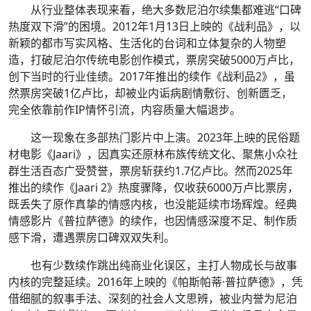
从行业整体表现来看，绝大多数尼泊尔续集都难逃“口碑
热度双下滑”的困境。2012年1月13日上映的《战利品》，以
新颖的都市写实风格、生活化的台词和立体复杂的人物塑
造，打破尼泊尔传统电影创作模式，票房突破5000万卢比，
创下当时的行业佳绩。2017年推出的续作《战利品2》，虽
然票房突破1亿卢比，却被业内诟病剧情敷衍、创新匮乏，
完全依靠前作IP情怀引流，内容质量大幅退步。
这一现象在多部热门影片中上演。2023年上映的民俗题
材电影《Jaari》，因真实还原林布族传统文化、聚焦小众社
群生活百态广受赞誉，票房斩获约1.7亿卢比。然而2025年
推出的续作《Jaari 2》热度骤降，仅收获6000万卢比票房，
既丢失了原作真挚的情感内核，也没能延续市场辉煌。经典
情感影片《普拉萨德》的续作，也因情感深度不足、制作质
感下滑，遭遇票房口碑双双失利。
也有少数续作跳出纯商业化误区，主打人物成长与故事
内核的完整延续。2016年上映的《帕斯帕蒂·普拉萨德》，凭
借细腻的叙事手法、深刻的社会人文思辨，被业内誉为尼泊