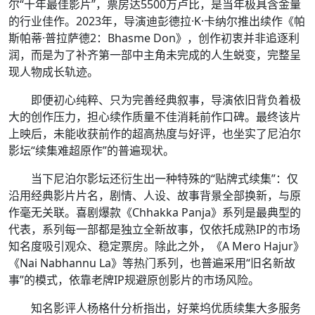
尔“十年最佳影片”，票房达5500万卢比，是当年极具含金量
的行业佳作。2023年，导演迪彭德拉·K·卡纳尔推出续作《帕
斯帕蒂·普拉萨德2：Bhasme Don》，创作初衷并非追逐利
润，而是为了补齐第一部中主角未完成的人生蜕变，完整呈
现人物成长轨迹。
即便初心纯粹、只为完善经典叙事，导演依旧背负着极
大的创作压力，担心续作质量不佳消耗前作口碑。最终该片
上映后，未能收获前作的超高热度与好评，也坐实了尼泊尔
影坛“续集难超原作”的普遍现状。
当下尼泊尔影坛还衍生出一种特殊的“贴牌式续集”：仅
沿用经典影片片名，剧情、人设、故事背景全部换新，与原
作毫无关联。喜剧爆款《Chhakka Panja》系列是最典型的
代表，系列每一部都是独立全新故事，仅依托成熟IP的市场
知名度吸引观众、稳定票房。除此之外，《A Mero Hajur》
《Nai Nabhannu La》等热门系列，也普遍采用“旧名新故
事”的模式，依靠老牌IP规避原创影片的市场风险。
知名影评人杨格什分析指出，好莱坞优质续集大多服务