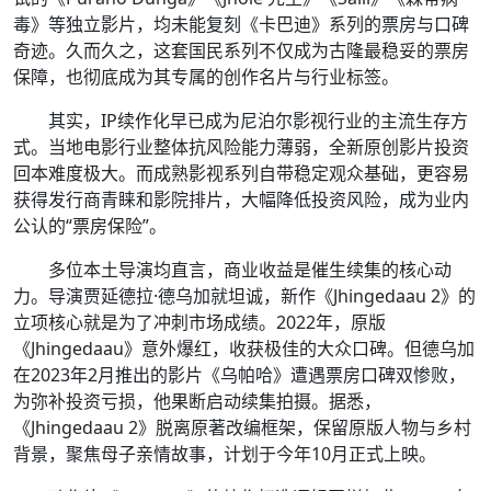
毒》等独立影片，均未能复刻《卡巴迪》系列的票房与口碑
奇迹。久而久之，这套国民系列不仅成为古隆最稳妥的票房
保障，也彻底成为其专属的创作名片与行业标签。
其实，IP续作化早已成为尼泊尔影视行业的主流生存方
式。当地电影行业整体抗风险能力薄弱，全新原创影片投资
回本难度极大。而成熟影视系列自带稳定观众基础，更容易
获得发行商青睐和影院排片，大幅降低投资风险，成为业内
公认的“票房保险”。
多位本土导演均直言，商业收益是催生续集的核心动
力。导演贾延德拉·德乌加就坦诚，新作《Jhingedaau 2》的
立项核心就是为了冲刺市场成绩。2022年，原版
《Jhingedaau》意外爆红，收获极佳的大众口碑。但德乌加
在2023年2月推出的影片《乌帕哈》遭遇票房口碑双惨败，
为弥补投资亏损，他果断启动续集拍摄。据悉，
《Jhingedaau 2》脱离原著改编框架，保留原版人物与乡村
背景，聚焦母子亲情故事，计划于今年10月正式上映。