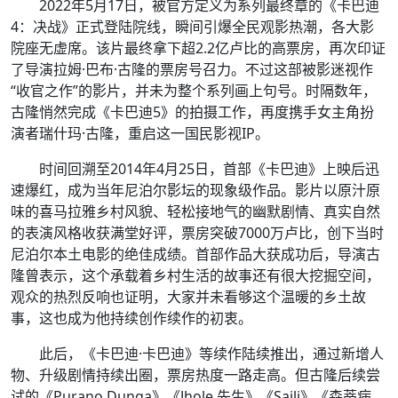
2022年5月17日，被官方定义为系列最终章的《卡巴迪
4：决战》正式登陆院线，瞬间引爆全民观影热潮，各大影
院座无虚席。该片最终拿下超2.2亿卢比的高票房，再次印证
了导演拉姆·巴布·古隆的票房号召力。不过这部被影迷视作
“收官之作”的影片，并未为整个系列画上句号。时隔数年，
古隆悄然完成《卡巴迪5》的拍摄工作，再度携手女主角扮
演者瑞什玛·古隆，重启这一国民影视IP。
时间回溯至2014年4月25日，首部《卡巴迪》上映后迅
速爆红，成为当年尼泊尔影坛的现象级作品。影片以原汁原
味的喜马拉雅乡村风貌、轻松接地气的幽默剧情、真实自然
的表演风格收获满堂好评，票房突破7000万卢比，创下当时
尼泊尔本土电影的绝佳成绩。首部作品大获成功后，导演古
隆曾表示，这个承载着乡村生活的故事还有很大挖掘空间，
观众的热烈反响也证明，大家并未看够这个温暖的乡土故
事，这也成为他持续创作续作的初衷。
此后，《卡巴迪·卡巴迪》等续作陆续推出，通过新增人
物、升级剧情持续出圈，票房热度一路走高。但古隆后续尝
试的《Purano Dunga》《Jhole 先生》《Saili》《森蒂病