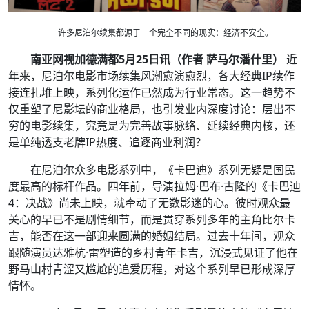
许多尼泊尔续集都源于一个完全不同的现实：经济不安全。
南亚网视加德满都5月25日讯（
作
者 萨马尔潘什里）
近
年来，尼泊尔电影市场续集风潮愈演愈烈，各大经典IP续作
接连扎堆上映，系列化运作已然成为行业常态。这一趋势不
仅重塑了尼影坛的商业格局，也引发业内深度讨论：层出不
穷的电影续集，究竟是为完善故事脉络、延续经典内核，还
是单纯透支老牌IP热度、追逐商业利润？
在尼泊尔众多电影系列中，《卡巴迪》系列无疑是国民
度最高的标杆作品。四年前，导演拉姆·巴布·古隆的《卡巴迪
4：决战》尚未上映，就牵动了无数影迷的心。彼时观众最
关心的早已不是剧情细节，而是贯穿系列多年的主角比尔卡
吉，能否在这一部迎来圆满的婚姻结局。过去十年间，观众
跟随演员达雅杭·雷塑造的乡村青年卡吉，沉浸式见证了他在
野马山村青涩又尴尬的追爱历程，对这个系列早已形成深厚
情怀。