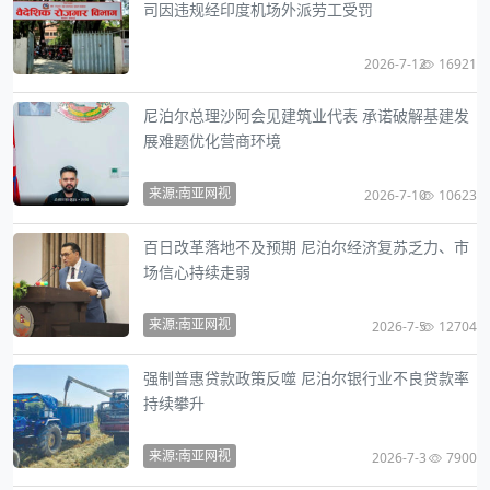
司因违规经印度机场外派劳工受罚
2026-7-12
16921
尼泊尔总理沙阿会见建筑业代表 承诺破解基建发
展难题优化营商环境
来源:南亚网视
2026-7-10
10623
百日改革落地不及预期 尼泊尔经济复苏乏力、市
场信心持续走弱
来源:南亚网视
2026-7-5
12704
强制普惠贷款政策反噬 尼泊尔银行业不良贷款率
持续攀升
来源:南亚网视
2026-7-3
7900