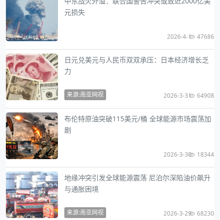
中东战火外溢：联合国警告冲突或致近2000亿美
元损失
2026-4-1
47686
日元兑美元与人民币双双承压：日本经济增长乏
力
来源:南亚网视
2026-3-31
64908
布伦特原油突破115美元/桶 全球能源市场震荡加
剧
2026-3-30
18344
地缘冲突引发全球能源震荡 尼泊尔深陷油价飙升
与通胀困境
来源:南亚网视
2026-3-29
68230