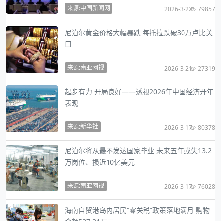
来源:中国新闻网
2026-3-22
79857
尼泊尔黄金价格大幅暴跌 每托拉跌破30万卢比关
口
来源:南亚网视
2026-3-21
27319
起步有力 开局良好——透视2026年中国经济开年
表现
来源:新华社
2026-3-17
80378
尼泊尔将从最不发达国家毕业 未来五年或失13.2
万岗位、损近10亿美元
来源:南亚网视
2026-3-17
76028
海南自贸港岛内居民“零关税”政策落地满月 购物