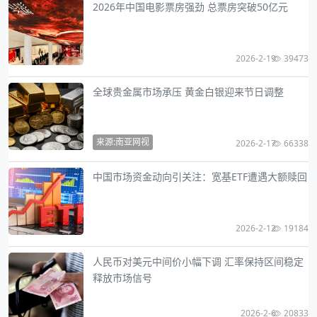
2026年中国电影票房强劲 总票房突破50亿元
2026-2-19
39473
全球贵金属市场承压 黄金白银迎来节日调整
来源:南亚网视
2026-2-17
66338
中国市场资金动向引关注：宽基ETF遭遇大额赎回
2026-2-12
19184
人民币对美元中间价小幅下调 汇率保持区间稳定
释放市场信号
2026-2-6
20833