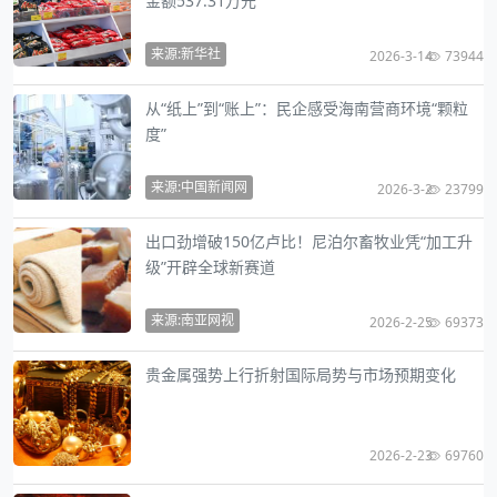
金额537.31万元
来源:新华社
2026-3-14
73944
从“纸上”到“账上”：民企感受海南营商环境“颗粒
度”
来源:中国新闻网
2026-3-2
23799
出口劲增破150亿卢比！尼泊尔畜牧业凭“加工升
级”开辟全球新赛道
来源:南亚网视
2026-2-25
69373
贵金属强势上行折射国际局势与市场预期变化
2026-2-23
69760