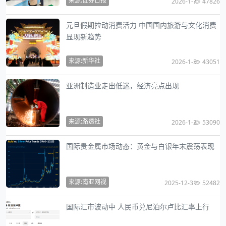
来源:证券日报
2026-1-7
47826
元旦假期拉动消费活力 中国国内旅游与文化消费
显现新趋势
来源:新华社
2026-1-5
43051
亚洲制造业走出低迷，经济亮点出现
来源:路透社
2026-1-2
53090
国际贵金属市场动态：黄金与白银年末震荡表现
来源:南亚网视
2025-12-31
52482
国际汇市波动中 人民币兑尼泊尔卢比汇率上行