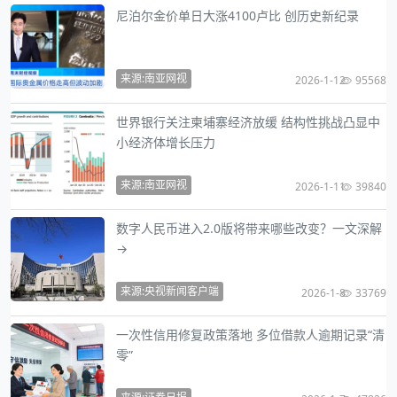
尼泊尔金价单日大涨4100卢比 创历史新纪录
来源:南亚网视
2026-1-12
95568
世界银行关注柬埔寨经济放缓 结构性挑战凸显中
小经济体增长压力
来源:南亚网视
2026-1-11
39840
数字人民币进入2.0版将带来哪些改变？一文深解
→
来源:央视新闻客户端
2026-1-8
33769
一次性信用修复政策落地 多位借款人逾期记录“清
零”