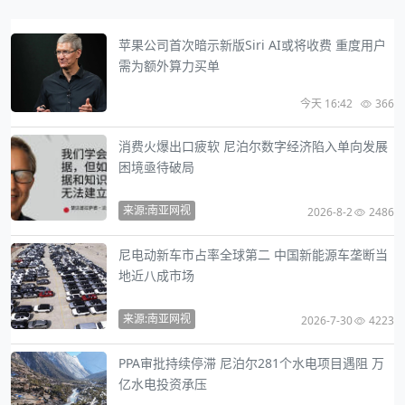
苹果公司首次暗示新版Siri AI或将收费 重度用户
需为额外算力买单
今天 16:42
366
消费火爆出口疲软 尼泊尔数字经济陷入单向发展
困境亟待破局
来源:南亚网视
2026-8-2
2486
尼电动新车市占率全球第二 中国新能源车垄断当
地近八成市场
来源:南亚网视
2026-7-30
4223
PPA审批持续停滞 尼泊尔281个水电项目遇阻 万
亿水电投资承压