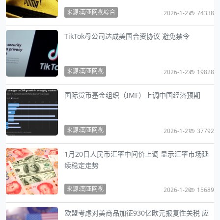
来源:南亚网视综合
2026-1-27
74338
TikTok母公司达成美国合资协议 避免禁令
来源:南亚网视
2026-1-23
19828
国际货币基金组织（IMF）上调中国经济预期
来源:南亚网视
2026-1-21
37792
1月20日人民币汇率中间价上调 显示汇率市场延
续稳定走势
来源:南亚网视
2026-1-20
15689
欧盟考虑对美商品加征930亿欧元报复性关税 应