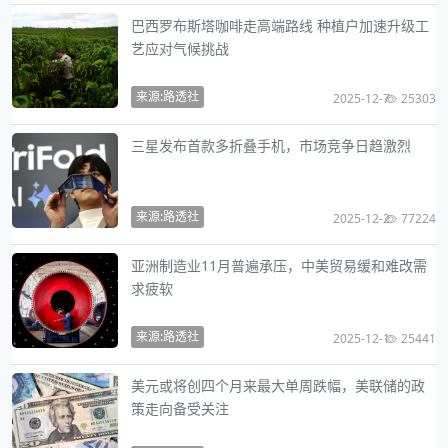
巴西罗布斯塔咖啡走高端路线 种植户加速升级工
艺应对气候挑战
来源:路透社
2025-12-7
25303
三星发布首款多折叠手机，市场竞争日趋激烈
来源:路透社
2025-12-2
77224
亚洲制造业11月普遍承压，中美贸易缓和难改需
求疲软
来源:路透社
2025-12-1
25441
美元或将创四个月来最大单周跌幅，美联储的政
策走向备受关注