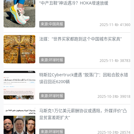
“中产丑鞋”神话遇冷？HOKA增速放缓
来源:中国商报
2025-11-1
41360
法媒：“世界买家都跑到这个中国城市买家具”
来源:环球时报
2025-11-1
38783
特斯拉Cybertruck遭遇 “脱落门”：因粘合胶水错
误召回近6200辆
来源:环球时报
2025-10-31
39018
马斯克1万亿美元薪酬协议或遇阻，外媒评价“凸
显贫富差距扩大”
来源:环球时报
2025-10-31
28574