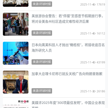
来源:环球时报
2025-11-4
17619
美旅游协会警告：若“停摆”至感恩节假期旅行季，
将对全美各州社区造成灾难性经济后果
来源:环球时报
2025-11-4
16112
日本向离美科技人才抛出“橄榄枝”，将接收逾百名
海外研究人员
来源:环球时报
2025-11-4
43199
加拿大总理卡尼称已就反关税广告向特朗普致歉
来源:环球时报
2025-11-3
26186
美媒评2025年度“300项最佳发明”，中国企业表现