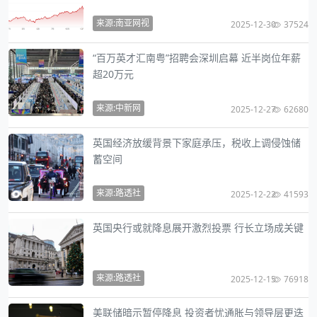
来源:南亚网视
2025-12-30
37524
“百万英才汇南粤”招聘会深圳启幕 近半岗位年薪
超20万元
来源:中新网
2025-12-27
62680
英国经济放缓背景下家庭承压，税收上调侵蚀储
蓄空间
来源:路透社
2025-12-22
41593
英国央行或就降息展开激烈投票 行长立场成关键
来源:路透社
2025-12-15
76918
美联储暗示暂停降息 投资者忧通胀与领导层更迭