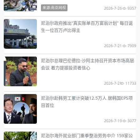
来源:南亚网视
2026-7-26
9357
尼泊尔政府推出“真实账单百万富翁计划” 每日诞
生一位百万卢比得主
2026-7-21
7909
尼泊尔总理巴伦德拉·沙阿主持召开资本市场高层
会议 着力提振投资者信心
2026-7-21
11733
尼泊尔赴韩劳工累计突破12.5万人 居韩国EPS项
目首位
2026-7-19
3077
尼泊尔海外就业部门重拳整治劳务中介 159家公