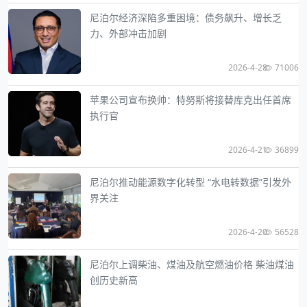
尼泊尔经济深陷多重困境：债务飙升、增长乏
力、外部冲击加剧
2026-4-28
71006
苹果公司宣布换帅：特努斯将接替库克出任首席
执行官
2026-4-21
36899
尼泊尔推动能源数字化转型 “水电转数据”引发外
界关注
2026-4-20
56528
尼泊尔上调柴油、煤油及航空燃油价格 柴油煤油
创历史新高