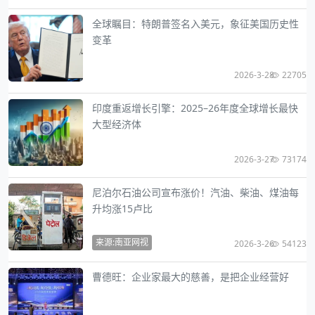
全球瞩目：特朗普签名入美元，象征美国历史性
变革
2026-3-28
22705
印度重返增长引擎：2025–26年度全球增长最快
大型经济体
2026-3-27
73174
尼泊尔石油公司宣布涨价！汽油、柴油、煤油每
升均涨15卢比
来源:南亚网视
2026-3-26
54123
曹德旺：企业家最大的慈善，是把企业经营好