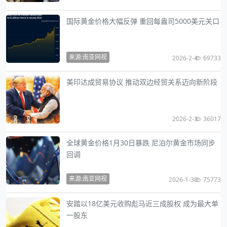
国际黄金价格大幅反弹 重回每盎司5000美元关口
来源:南亚网视
2026-2-4
69733
美印达成贸易协议 推动双边经贸关系迈向新阶段
2026-2-3
36017
全球黄金价格1月30日暴跌 尼泊尔黄金市场同步
回调
来源:南亚网视
2026-1-30
75773
安踏以18亿美元收购彪马近三成股权 成为最大单
一股东