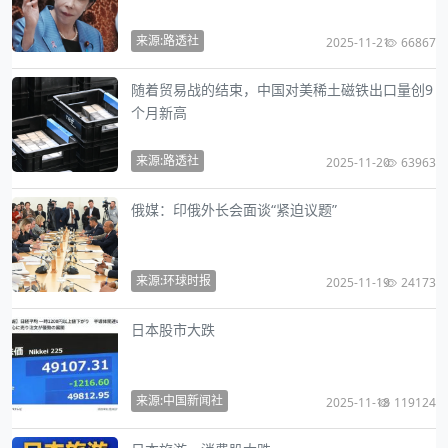
来源:路透社
2025-11-21
66867
随着贸易战的结束，中国对美稀土磁铁出口量创9
个月新高
来源:路透社
2025-11-20
63963
俄媒：印俄外长会面谈“紧迫议题”
来源:环球时报
2025-11-19
24173
日本股市大跌
来源:中国新闻社
2025-11-18
119124