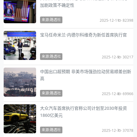
加剧政策不确定性
来源:路透社
2025-12-11
82398
宝马任命米兰·内德尔科维奇为新任首席执行官
来源:路透社
2025-12-9
30217
中国出口超预期 非美市场强劲拉动贸易顺差创新
高
来源:路透社
2025-12-8
69966
大众汽车首席执行官称公司计划至2030年投资
1860亿美元
来源:路透社
2025-12-7
37078