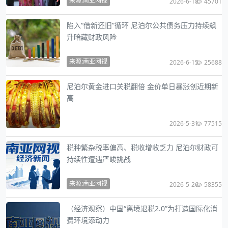
来源:南亚网视
2026-6-18
45701
陷入“借新还旧”循环 尼泊尔公共债务压力持续飙
升暗藏财政风险
来源:南亚网视
2026-6-15
25688
尼泊尔黄金进口关税翻倍 金价单日暴涨创近期新
高
2026-5-31
77515
税种繁杂税率偏高、税收增收乏力 尼泊尔财政可
持续性遭遇严峻挑战
来源:南亚网视
2026-5-26
58355
（经济观察）中国“离境退税2.0”为打造国际化消
费环境添动力