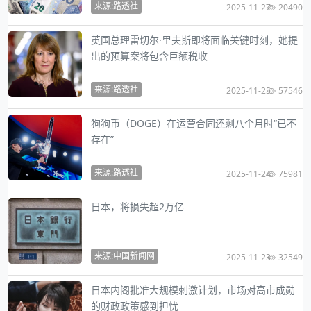
来源:路透社
2025-11-27
20490
英国总理雷切尔·里夫斯即将面临关键时刻，她提
出的预算案将包含巨额税收
来源:路透社
2025-11-25
57546
狗狗币（DOGE）在运营合同还剩八个月时“已不
存在”
来源:路透社
2025-11-24
75981
日本，将损失超2万亿
来源:中国新闻网
2025-11-23
32549
日本内阁批准大规模刺激计划，市场对高市成勋
的财政政策感到担忧