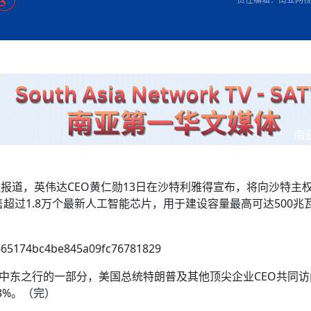
方向
大会开幕
侨胞健康
课程从“试试看”变为“抢着报”
第16届“汉语桥”世界中学生中文比
卷·双脉合流：技艺
者信心
号
投资孟加拉国以帮助它到 2041 年成为发达国家
志愿者：亚运赛场的
尼泊尔赫塔乌达举行大型集会
成锡忠
泊尔赛区比赛在加德满都举行
珍
孟加拉国表示，缅甸必须为罗兴亚人的遣返建立信
中国民族音乐会走进尼泊尔 金钟之星民乐团带来
第十七届“汉语桥” 第四届“汉语秀”
尼泊尔18名大学
耗
《中尼一家亲》微短剧主创首聚 共绘 “一带一路”
南亚网视特别推荐 | 中工国际董事
曲大赛巴西赛区收官：唤起家国
协会第五届“比亚迪杯”篮球比
活动引朝野反思 坚守一中原
“归乡”！今日叩关洛阳，丝路雄
视频：中国援尼医疗队蓝毗尼义诊：
—中国科学家林占熺的“绿色
任和安全
浓郁的中国文化体验(实况3）
赛落幕
款助力相送
友好新篇
沙特阿拉伯与孟加拉国签署合作协议，成立联合商
民网专访
东京奥运会跳高冠
低空经济“起飞”保驾护航
《一周新
一）
道
暖流
“汉语桥”线上团组项目在尼泊尔开始
长篇历史小说《雪
业委员会
会前的奥运会”
2起灾害 致3死21伤 蛇咬、山
卷·双脉合流：技艺
《Jerry on Top》在尼泊尔开拍，父子档首同台引
尼泊尔上马相迪A水电站成功应对今
观众俱
五四”精神主题座谈会在首尔举
确定：朱杨柱、张志远、黎家盈
泊尔沙阿政府激进施政引争议
响到现代文明通道 穿越千年
制造全球新坐标
中国援尼医疗队蓝毗尼义诊：跨国界
巧艺
期待
在一个变暖的世界里，孟加拉国的服装业能“不受
验
议并存
践
气候影响”吗？
视频
甜苹果》加德满都热演 以色
组图：谷地繁花绽放，春意满盈
开放新格局
中国网剧正走向“无时差”触达海外观众
多国使馆携侨界举行清明祭扫活
短视频
亿级产业“管理双翼”就位
南
群体冲突致1死9伤 局势持续
第三届中尼
管控
华侨刘巧儿评剧社”
显香港国际金融中心竞争力
2026新
国抗议 尼泊尔多家医院暂停
社报道，英伟达CEO黄仁勋13日在沙特利雅得宣布，将向沙特主
视频
出售超过1.8万个最新人工智能芯片，用于建设容量最高可达500兆
直播
的中东之行的一部分，美国总统特朗普及其他顶尖企业CEO共同
3%。（完）