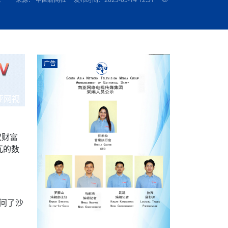
农村的发现
赞讲话（实况）
深化合作
尔代表处）
南亚网视SATV丨《米拉看中国》 第八集：广场舞
8000米之上：一位夏尔巴高山摄影师镜头中的人
赛海外预选赛尼
传承与文明共生 第六章 古道遗
南亚网视《SATV新闻会客厅》专访尼泊尔旅游局
南亚网视 SATV | 遇见环县
从教师到厨师：吉塔在加德满都推广缅甸味道
孟加拉国人被骗赴俄：合法移民沦为俄乌战场“消
选手
“无名英雄”
看世界
南亚网视 SATV |莫迪政府动作不断，对印控克什
中尼建交70周年
照片
(下)
与山
兄弟点红节：尼泊尔手足情深的神圣庆典
局长Mani Raj Lamichhane
尼泊尔赛区选拔
生今日出征大运会：在尼华侨捐
品”
马尔代夫杜拉杜环礁米德岛30吨制冰厂及50吨储
甘肃：探访祁连山——高台马营河大峡谷、小泉丹
长王博接受人
2025年米其林钥匙奖揭晓：不丹三家酒店获殊荣
米尔加强控制，或最终导致印度分裂
台湾乐手牵手大陆剧团 两岸戏腔共鸣
专访喜马拉雅航空总裁周恩永：云端
南亚网视丨百年华诞：绒花（侯艳琪大使）
跨国界的公益
冰设施正式启用
南亚网视 SATV | 环州故城之沙场风云
尼泊尔“疯狂蜂蜜” ：大自然馈赠的野生灵丹妙药
霞
中文志愿者服务博卡拉中尼友谊龙舟赛
军巴希姆：“亚运会就像是奥运
闻综述》
香港卫视南亚网视《一周新闻综述》2023第23期
中尼建交七十周年南亚网
新丝路
南亚网视丨《米拉看中国》第二集 走进中国 认识
从攀登世界之巅到组织巅峰探险：强·达瓦·夏尔巴
乌鸦节：崇敬阎罗使者的传统与象征意义
实施
域天妃：尺尊公主传奇》 第七
南亚网视《SATV新闻会客厅》专访尼泊尔国际电
不丹公务员人工智能技能缺口凸显 亟需开展针对
（总第039期）
视赴青海玉树系列活动报
南亚网视｜成锡忠看世界 俄乌战争会打多久？美
中国
尼泊尔中资企业协会举办第二届“华为杯”篮球赛
与“七峰探险”的传奇
南亚网视丨百年华诞：歌唱祖国（合唱，尼泊尔博
传承与文明共生 第五章 村落藏
影节入围中国影片《巴彦查干》导演复强先生
通讯：尼泊尔费瓦湖上的龙舟赛
年最大洪峰考
性培训
乐部
CCTV-4央视海外观众俱乐部向全球华侨华人拜年
道专题
前高官已经定性，美国想实现三个战略目标
（实况3）
喜马拉雅航空开通拉萨——博克拉航
卡拉华侨人华人协会）
的公益暖流
提哈尔节（灯节）：灯火辉煌与手足情深的节日
了！
香港卫视南亚网视《一周新闻综述》2023第22期
中丝路”再添通道
南亚网视丨《米拉看中国》笫三集：浓情中国 趣
普通市民写给“巴特巴特尼”董事长明·巴杜·古隆的
广告
赛出国际友谊 中国四川龙舟队包揽首届“中尼友谊
直播
俄乌軍事冲突
南亚网视SATV丨基辅多地爆炸：激
（总第038期）
南亚网视｜成锡忠看世界 我的联合国维和行动经
味人生
尼泊尔中资企业协会举办第二届“华为杯”篮球赛
信：您必将再次崛起，而且更加强大
南亚网视丨百年华诞：亲爱的中国我爱你（佳境，
龙舟赛”全部冠军
CCTV-4尼泊尔加德满都观众俱乐部祝全球华侨华
历-经历冲突和政变，确保中国维和人员安全
（实况2）
尼泊尔总理专机出访中国，喜马拉
尼泊尔华侨华人协会推荐）
展示
《欢迎来加德满都过大年》参赛视频 探索秘境尼
成锡忠看世界
南亚网视｜成锡忠看世界 我亲历的
人新年快乐、龙年大吉！
俄乌軍事冲突专题/南亚网视国际丨
香港卫视南亚网视《一周新闻综述》2023第21期
南亚网视丨《米拉看中国》 第四集：大美中国 山
辛哈杜巴宫的故事：从烈焰到重生
中国四川龙舟队包揽首届“中尼友谊龙舟赛”双冠
泊尔
事件一：孟加拉前总统被军人暗杀
署：过去10天超150万乌克兰难民
（总第037期）
亚网视
南亚网视｜成锡忠看世界 佩洛西行程未包含台
河娇娆（上）
尼泊尔中资企业协会举办第二届“华为杯”篮球赛
喜马拉雅航空荣获国际IOSA认证
媒体峰会
第三届中尼媒体峰会：新中国成立75周年恭贺视
走访慰问在尼联谊企业
南亚网视SATV丨“走访在尼联谊企业
CCTV-4主持人2024新年祝词
湾，两大细节显示，她内心并未彻底放弃访台
（实况1）
频
锟铧农业在尼打造中国式高科技示
《欢迎来加德满都过大年》参赛视频 欢迎到加德
南亚网视｜成锡忠看世界 从安倍晋
俄媒：俄军已掌控乌制空权 俄乌代
香港卫视南亚网视《一周新闻综述》2023第20期
春恭贺片
同庆新岁·共享未来——2026新年祝福视频合辑
2022北京冬奥会
好消息！由南亚网视拍摄制作的尼
满都过春节宣传片
看暗杀工具的演变，枪支最流行却
地
（总第036期）
2024年央视春晚宣传片
南亚网视｜成锡忠看世界 佩洛西今晚抵台？美航
贺北京冬奥视频被中国外交部采用
第三届中尼媒体峰会：我爱你中国
南亚网视SATV丨“走访在尼联谊企业
母快速向台海集结，解放军得用实际行动反制
权财富
直播
丝合酒店宝石湖宾馆
南亚网视 SATV | 侯艳琪大使出席
尼泊尔华侨华人协会新年恭贺视频
哥拿巴迪砖业有限公司销售量创新
视频：加德满都大学孔子学院举办龙年春节庆祝活
南亚网视｜成锡忠看世界 斯里兰卡
停火撤军问题暂未谈拢，俄乌一致
香港卫视南亚网视《一周新闻综述》2023第19期
《2023中央广播电视总台春节联欢晚会》01（央
瓦的数
国援尼医疗队颁发感谢状仪式
尼泊尔滑雪健儿备战2022北京冬奥
动
第三届中尼媒体峰会：尼泊尔学生合唱“我爱你中
打算继续向中印寻求信贷支持，中
（总第035期）
视授权南亚网视直播）
回放
【直播回放-10】CEAN“比亚迪杯”篮球赛闭幕式
中共百年华诞
专家：中国共产党百年历程中与侨
国”
尼泊尔中国文化中心新年恭贺视频
南亚网视SATV丨“走访在尼联谊企业
俄媒：俄军已掌控乌制空权 俄乌代
南亚网视 SATV | 中国作家雪漠尼
第十三批援尼医疗队 传承中国医疗精
尼泊尔滑雪健儿备战2022北京冬奥
《欢迎来加德满都过大年》短视频参赛作品展播
南亚网视｜成锡忠看世界 巴基斯坦
地
小说精选》新书发布暨座谈交流会
医疗骨干
001号
第三届中尼媒体峰会：祖国颂——庆祝新中国成立
尼泊尔加德满都大学孔子学院新年恭贺视频
频发，如何破局？中方应助巴方提
【直播回放-11】CEAN“比亚迪杯”篮球赛闭幕式
中国共产党百年华诞的世界期待
75周年
闪光时间｜冬奥燃起冰雪热
“狮”书共舞，未来可期——尼文版
南亚网视SATV丨“走访在尼联谊企业
新希望尼泊尔农业经济有限公司新年恭贺视频
南亚网视｜成锡忠看世界 俄乌冲突
【直播回放-7】CEAN“比亚迪杯”篮球赛 冠亚军决
南亚网络电视丨尼泊尔华侨华人协
访问了沙
选》在尼泊尔捐赠活动
深耕尼泊尔市场为尼民众致富带来“新
第三届中尼媒体峰会：歌曲《天佑中华》
国一邻邦濒临崩溃，幕后推手浮出
北京2022年冬奥会和冬残奥会安全
赛（安徽开源队VS中国电建队）
共产党建党100周年王冰洁独唱《
次会议召集加强场馆安保团队建设
南亚网视 SATV |丝合酒店宝石湖
南亚网视SATV丨“走访在尼联谊企业
交通安全隐患