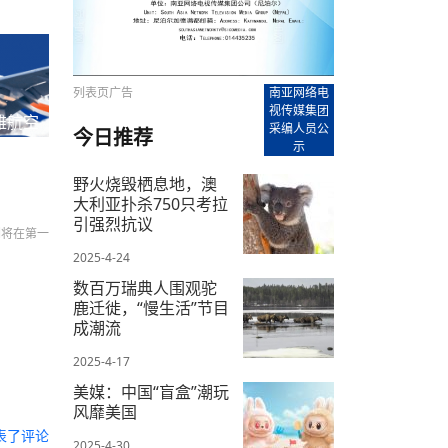
【直播回放-8】CEAN“比亚迪杯”篮球赛 冠亚军决
南亚网络电视丨尼泊尔华侨华人协
走访红狮希望 恰逢企业为员工生日
赛（安徽开源队VS中国电建队）
共产党建党100周年大合唱《我爱
尼泊尔丝合酒店宝石湖宾馆今日开
【直播回放-9】CEAN“比亚迪杯”篮球赛闭幕式
尼泊尔中资企业协会、华侨华人协
泊尔报纸发表建党百年专版
列表页广告
南亚网络电
视传媒集团
雅航空
采编人员公
今日推荐
示
野火烧毁栖息地，澳
大利亚扑杀750只考拉
引强烈抗议
们将在第一
2025-4-24
数百万瑞典人围观驼
鹿迁徙，“慢生活”节目
成潮流
2025-4-17
美媒：中国“盲盒”潮玩
风靡美国
表了评论
2025-4-30