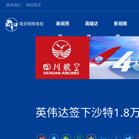
联系我们
网站首页
新闻资
高端访
影视频
南亚网络电视
今日头条
名人访谈
加德满都新版交通总
微电
“
讯
谈
道
马 快速通道军地协
风
国际新闻
全球人物
美方暂缓对伊军事打
电视
从
议即可取消开战计
局
深耕中尼友谊 西藏
视
中国新闻
创业故事
（长江十年行）金
电影
车
缔结引领边境合作
神与长江文化交融
巫
印度马哈拉施特拉邦
日
中
经济新闻
凡人故事
消费火爆出口疲软 
纪录
她
律
突发：西藏林芝市墨
中
困境亟待破局
好评中国丨向实向
扎
10千米
美国促成加沙历史性
环球观察
尼泊尔取消国际藏学
宣传
始
除武装 以色列将逐
专
中
中国政策
尼电动新车市占率全
时政微观察丨以侨
深
尼泊尔国民议会审议
中
一带一路
2026“一带一路”年
微直
地近八成市场
倒
中
拟提高至10万美元
国际足联：对阿根
“稳”等
巴基斯坦西南部煤矿
为展开调查
持刀闯馆案进入公诉
中
南亚网评
南亚网评｜多重考验
微短
PPA审批持续停滞 
查整改
尼
苹果公司首次暗示新版
泊
英伟达签下沙特1.8
共识推进善治
东西问｜强晓云：“
水电投资承压
被俘尼泊尔青年讲述
推
为额外算力买单
日本熊本突发强震致
丝路故事
世界从中国两会探
影视资
高质量合作的“黄金
也不愿归国
面停运
青海海南州兴海县接连
南亚网评：邻国外交
尼泊尔政府推出“真
县7个乡镇设施受损
专
图说南亚
2026年尼泊尔世
源在于国家能力赤
接单啦！“世界超市”
75年沧桑蝶变，西
一位百万卢比得主
美军称已完成最新
尔
情合影
意义？
全球华人
全国侨务工作会议在
执政百日舆情多发 
阿富汗尼姆鲁兹“丝
尼泊尔总理巴伦德拉
尼泊尔巴伦政府将分