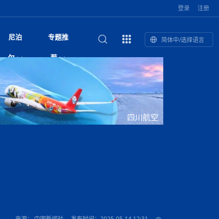
登录
注册
尼泊
专题推
简体中/选择语言
馆发布安全防
复盘：尼印关系转折如何间接影
综合
印度“蟑螂运动”升级：万名学生无视禁令游行 警方
尼泊尔头条
视频| 中国驻尼泊尔使馆举办招待会 隆重庆祝中
首届中尼媒体峰会
尼泊尔加德满都加强控烟措施 保障公众健康和无
“首届中尼媒体峰会”系列报道六：
尔
荐
境局势
催泪瓦斯驱散致180人受伤
国人民解放军建军99周年
烟消费环境
助农致富
国文化中心成
军西班牙队颁奖
泊尔
华为尼泊尔公司举办2026 科技前沿：媒体对话 助
综合新闻
视频| 南亚网视航拍加德满都：蓝花楹怒放的城市
2023年中尼投资与经贸论
尼泊尔拉利特普尔市 客车撞上高架桥致1死19伤
中尼投资与经贸论坛举办：总理普
的第二故乡
力尼泊尔数字化转型
坛
吉祥灯揭幕
主席班达里
香”约：一座城与一枚香包双向
美国男子涉嫌非法越境进入尼泊尔 在印尼边境被
视频| “锦绣天府·安逸四川”文旅交流座谈会在尼泊
尼泊尔油罐车为避让野鹿侧翻起火 消防一小时成
“首届中尼媒体峰会”系列报道四：凝
赋能ICT发
家亲》摄制组志愿者演员招聘启
奇谈
巴基斯坦卡拉奇购物中心发生重大火灾 已致至少
旅游头条
晓谈天下丨美国人类学者马立安：深圳精神就是
世界第12高峰布洛阿特峰突发雪崩 知名登山家普
奖项出炉！罗德里斩获金球奖 西
捕
尔加德满都成功举办
视频| 加德满都东出口大升级! 苏雅尔维纳亚克至
功控制火势
尼泊尔医学教育委员会领导层空缺致入学考试停滞
进中尼友好
1人死亡
“闯”
中尼友谊龙舟赛
尔萨带队团队失联
国文化中心成
荣誉
尼泊尔巴克塔普尔 新年迎来旅游高峰
杜利凯尔六车道高速加速建设中
约6万考生面临不确定性
尔
路”合作与创
域天妃：尺尊公主传奇》 第七
游眼
孟加拉前总理卡莉达·齐亚因病情“非常危急”入院治
徒步旅行
走进蓝毗尼：探寻佛陀诞生地的和平与宁静
尼泊尔春季徒步热升温 官方呼吁加强环保与安全
雪域，两度西行赴拉萨
印度下调汽油、柴油及航空煤油出口关税 新税率6
视频|湖北十堰绿松石文化展西安举办：一石牵秦
尼泊尔本财年发力稳就业 计划创造十万岗位 重拳
“首届中尼媒体峰会”系列报道五：尼
四川航空
传承与文明共生 第九章 金顶凝
疗
成都大运会
意识
费发布启事（面
正式实施“世代禁烟令”
开普省安全部队与巴塔恐怖分子冲突升级，造成民
南亚网络电视丨特朗普称如果选举人团投票给拜
高院裁决倒逼产业转型 奇特旺大象骑游存废引争
默默无闻”到全球竞争者
月1日起生效
尼泊尔经济运行简报，金融承压与发展调整并行
楚 青绿赴长安
视频| 朱红漫天：尼泊尔新年最“红”的节日
整治海外务工诈骗
尼泊尔外交部首办“知识论坛” 推动学术研究与外交
带一路”
院选举答记者
赛尼泊尔赛区预
原创
斯里兰卡监狱爆发帮派大乱斗 已致25死百余人受
上榜酒店
尼泊尔迎来正宗中国味：福盛中餐厅盛大开业
加德满都旅馆：泰美尔区的传奇与地标
众大规模逃离家园
登，他将离开白宫
视频| 千年雨神巡游：尼泊尔拉托·马钦德拉纳特
议 伦理保护与地方民生两难博弈
展览在尼泊尔
决策深度融合
行：故土羁绊与青年外流困境交
伤 军方紧急入驻维稳
杭州亚运会
纪实
孟加拉国土豆供过于求，价格跌破每公斤20塔卡
节的信仰与狂欢
木斯塘——从外国人的目的地，到如今尼泊尔人的
“致命一击”有多快
最长寿奥运冠军离世
印度多地遭遇极端热浪 新德里气温突破45°C
斯瓦米倡议设立瑜伽部 尼泊尔部长调侃“让腐败分
视频| 英国知名美妆品牌 The Body Shop 在帕坦
视频| 曾经打碟的手 如今签署逮捕令：苏丹·古隆
尼泊尔绝食护士抗议进入第五天 卫生部长回应并
“首届中尼媒体峰会“系列报道三：共
孔院” 短视
国记者看大运：通过体育赛事见
客厅
马尔代夫旅游业势头强劲：入境游客突破180万 中
吃喝玩乐
南亚网视《SATV新闻会客厅》专访喜马拉雅航空
加德满都迎来夜生活新地标：XO俱乐部树立全新
域天妃：尺尊公主传奇》 第七
南亚网视衷心祝愿尼泊尔人民以及全球尼泊尔朋友
旅游热土​
加德满都泰米尔雅乐轩酒店荣获环境管理认证
：趣味竞技燃
巴基斯坦削减LNG进口：取消21船合同并寻求卡
南亚网络电视丨亚洲最穷的国家不丹-拿10元人民
尼泊尔马南县：雪山、圣湖与古寺交织的高原秘境
子去冥想”
Labim Mall 正式开业
的逆袭传奇
承诺继续谈判
尼泊尔警方破获非法国际电话转接案 四人涉嫌网
演绎中尼感人故事
国仍是最大客源国
总裁周恩永：云端架虹桥 翼展新丝路
第二届中尼媒体峰会专题
标杆
安艺青、陈俐
传承与文明共生 第八章 塔基藏
斯里兰卡百年最强飓风致茶园成“荒地” 工人生计受
们德赛节快乐！
纪实
塔尔供气调整
孟加拉辍学率上升令人担忧
币，在不丹能干什么
南亚网视SATV｜探访加德满都文殊菩萨修行地勋
春天吞噬了冬
伤留在“记忆阁楼”
络博彩被捕
文明互鉴 首部直译尼泊尔文版
南京造！
影星维杰“逆袭”登顶！印度一邦政坛迎来大洗牌
尼泊尔肿瘤医
运在欢庆与惜别中落幕
肃环县
不丹举办2025全球和平祈祷节
图说尼泊尔
南亚网视 SATV | 甘肃环县3 3米大锅烹煮66只
山体滑坡地区搜救行动正在进行中
重挫
部（猴庙）感悟朝圣之旅
来尼泊尔徒步为什么购买保险至关重要？
探索奢华：加德满都附近的顶级度假村
尼泊尔持续暴雨致全境交通瘫痪 多条国道关闭 数
尼正式首发
尼泊尔比拉德讷格尔一实习医生坠楼身亡
从雪域高原到尼泊尔：第三届“石榴籽杯”草原足球
【视频】尼泊尔新政府成立以来，都做了些什么？
尼泊尔乡域冲突引舆论乱象 多家媒体社交账号传
“首届中尼媒体峰会”系列报道二：
羊，你想不想来一口？
尼泊尔中国新年系列庆祝
赛（尼泊尔赛
带来激情与欢乐
印度洋稳定成为马澳第二次高级官员会谈首要议题​
南亚网视《SATV新闻会客厅》专访中国著名导演
Alev Kebab Sultanate 尼泊尔第一家土耳其中东
​释迦牟尼佛诞辰2569周年：千年智慧的当代回响
化中尼文旅合
访尼泊尔
巴基斯坦旁遮普省遭严重雾霾侵袭，多城空气质量
安徽凌家滩文化图片展在孟加拉国开幕
南亚网络电视丨为何中丹边境通婚普遍？看了不丹
百游客被困
吃太多烤红薯（不是因为容易
邀请赛6月20日山南启幕，跨国球队共逐绿茵
播煽动性内容遭整治
网传涉宗教国策协议引争议 尼泊尔官方紧急辟
结硕果
华诞
尼泊尔节日
南亚网视丨百年华诞：草原上升起不落的太阳（关
话动
一个无需择日的吉日：走进尼泊尔的Akshaya
谢飞先生
风味餐厅
风自山谷北--中国甘肃摄影家尼泊尔摄影展览
 加都大学苏
域天妃：尺尊公主传奇》 第七
斯里兰卡飓风死亡人数超过200人
达危险水平
姑娘真实生活，难怪想嫁到中国！
南亚网视SATV丨尼泊尔博达纳大佛塔
探索喜马拉雅山：尼泊尔徒步指南系列 - 系列 I
瓦尔纳巴斯博物馆酒店（Varnabas Museum
外开放
一届亚运会”闭幕，未来，何以
不丹帕罗嘎查乡向日葵产量占全国一半 农户盼增
谣：未签署任何正式协定
利宁，中国水电十一工程局上马相迪电站运维项
Tritiya
"抵尼 加都
南亚网视 SATV | 环州故城！环县
传承与文明共生 第七章 寺壁藏
尔乒乓球选手：中国队太强，想
马尔代夫实施“世代烟草禁令” 教育部长称开创全球
视频 | 中华人民共和国成立75周年庆祝活动在多
hotel）今天开业
州参加亚运会
孟加拉国登革热感染病例超1.5万 死亡58人
大型榨油设备
11次登顶珠峰刷新女性纪录！“山地女王”拉克巴·
中国
旅游故事
目）
外国青年“看中国” 巴西圣保罗大学教授-向世界展
第三届中尼媒体峰会
尼泊尔登顶传奇明玛·夏尔巴：从登山者到行业引
赛在加德满都隆
先例
南亚网视 SATV | 加德满都市展开河道垃圾清理活
加德满都“中国美食城”盛大开业 带来地道中餐与超
最美尼泊尔风景图
斯里兰卡铁路系统迎变革：内阁决议招聘女性担任
国举办
—医疗队护航
飞航线
夏巴兹总理将派遣巴基斯坦青年赴沙特参与“2030
南亚网络电视丨印军闯下弥天大祸！机枪扫射联合
南亚网络电视丨中国版的“马尔代夫”，海水清澈风
夏尔巴：荣光背后是半生漂泊与坚韧重生
23名登山者成功登顶乔戈里峰
示不一样的中国
领者 珠峰登山经济重回本土掌控
【相约帕坦杜巴广场】卡蒂克舞节：尼泊尔最古老
动 改善河道生态环境
南亚网视 SATV | 秒懂！环州故城的“由来”
值体验
启中尼文化交流
司机、站长等核心岗位
愿景”项目
国车队，或永久失去入常资格
景如画，宛如画中世界
木斯塘圣塔玛尼酒店被评为“2024最佳新酒店”
破百，印度总理莫迪点赞
不丹赌博与线上诈骗问题严峻 政府加强打击但挑
体育
中尼龙舟赛
视频| 从城市漫步到乡村漫步：外国创作者在中国
喜马拉雅航空
中尼友谊龙舟赛新闻发布会：中国驻尼使馆王欣参
中尼航线迎新契机 喜马拉雅航空与
南亚网视丨百年华诞：少年（合唱，中国电建尼泊
的文化舞蹈盛典，延续三百年的信仰与艺术
诊：温情守护
域天妃：尺尊公主传奇》 第七
尔参赛队员武术比赛赢得喝彩
马尔代夫实施“世代禁烟令” 外国游客也需遵守
第 10 届纹身大会4 月 7 日-9 日在加德满都举行
视频：第16届“汉语桥”世界中学生中文比赛 一号
都
战仍存
视
来源： 中国新闻社
发布时间：2025-05-14 12:31