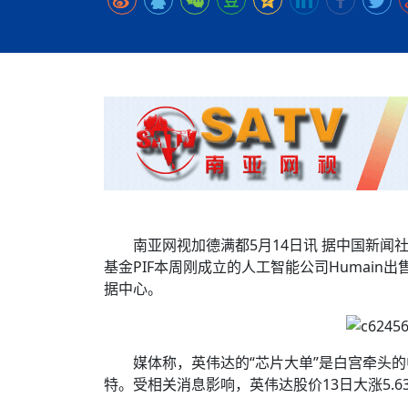
时代侨务工作指明
2026世界人工智能
政、坚守法治善治
域交通与经济
中文日益受各国重视 
会议 着力提振投资
放平衡外交积极信
社会新闻
化解局部紧张局势 
呼吁社会和谐团结
“水立方杯”中文歌
南亚网视丨中资企业
南亚网评丨纵容分裂
天山驼队3000公里
一株菌草跨越山海—
财经·三里河
低空安全司亮相，为
共鸣 展现文化认同
赛精彩摄影集锦（
则才是尼国长久正
关上演古今对话
丝路”实践
尼泊尔24小时连发4
体滑坡为主要灾害
在韩留学人员传承“
神舟二十三号乘组
新政百日观察：尼
丝绸之路：从驼铃再
一张圆桌映照中国
办
高效变革与程序争
的连接与当下的实
尼泊尔互动儿童剧《
加德满都春日盛景
平陆运河重塑广西
彩启迪多元视角
华夏英烈永铭心: 
动 缅怀海外烈士
低空安全司亮相 万
尼泊尔孙萨里县爆发
紧张 当地延长宵禁
泰国清迈成立“华人
港交所上市热潮彰
医护人员遇袭引发全
非紧急医疗服务
南亚网视加德满都5月14日讯 据中国新闻
基金PIF本周刚成立的人工智能公司Humain
据中心。
媒体称，英伟达的“芯片大单”是白宫牵头
特。受相关消息影响，英伟达股价13日大涨5.6