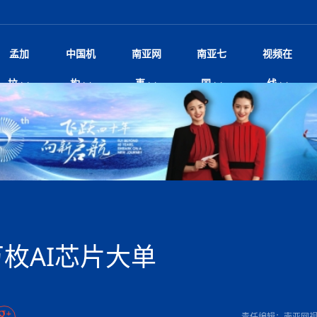
孟加
中国机
南亚网
南亚七
视频在
规待内阁审批 地铁BRT齐上
影
中国电影节”在尼泊尔首都加德满都正式开幕 《大
孟加拉头条
微电影《一缕阳光》
中国驻尼使馆
孟加拉国东南部暴雨引发洪灾滑坡 44人遇难超百
文化﹒艺术
尼泊尔雨季将至灾害风险攀升 中使
印度新闻
喜马拉雅地缘博弈
视频
拉
构
事
国
线
调卡壳
杀》导演兼编剧张琪接受南亚网视专访
万人受困 救援受阻
疫重要提醒
响1962年中印边
击 特朗普：美伊尽快达成协
剧
“拆改”到“经营”：中国城市更新如何在存量中破
华侨华人
22集电视剧《山海情》尼语版 第二十二集
中国文化中心
芒果促进中孟贸易关系
娱乐﹒体育
“我和中国的故事——庆祝尼泊尔中
尼泊尔新闻
特朗普为世界杯冠
新尼
深汕微电影《新生活》
划
？
立十周年”征文系列之一：中国是我
阿里代表团访尼圆满收官 友城
频丨探秘富贵车业掌舵人巫兴贵的非凡之路
孟加拉国暴发数十年来最严重麻疹疫情 死亡儿童
张茂明大使拜会尼泊尔联邦院新任副
甘肃庆阳二十一载“
沙水拍云崖暖：云南推动长征精
院
轮载初心 实干赴征程——探秘富贵车业掌舵人
旅游文化
中资企业协会
乔治亚·马洛尼抱怨孟加拉国出售劳工签证
生活﹒健康
华为深耕尼泊尔二十余年：以人才培养
巴基斯坦新闻
南亚网视《中尼一
开心
开启发展新篇
22集电视剧《山海情》尼语版 第二十一集
超过500人
孟加拉国智库学者访华团一行访问南亚研究所
奔赴
2026世界杯各大
微电影《东方梦》
共生
兴贵的非凡之路
展，共筑数字未来
事
2
一建筑倒塌 已致9人死亡
本搅局南海，日学者警告：日本正图谋南下将菲
“我和中国的故事——庆祝尼泊尔中
班牙包揽三大重磅
尼建交70周年系列报道十三丨南亚网视专访尼
张茂明大使拜会尼泊尔内政部长阿亚
尼泊尔数字经济陷入单向发展
片
的柜台 她的世界
娱乐体育
纪录片丨喜马拉雅情缘系列之北大的奥妮卡
华侨华人协会
巴基斯坦世界最佳保龄球阵容：阿夫里迪
本网原创
香港职业生涯协会访尼：聚焦“一带一
孟加拉国新闻
长篇历史小说《雪
新旅
宾打造成桥头堡
“如果我没有戒酒，我就不可能成为一名作家”
立十周年”征文
脱县发生4.6级地震 震源深度
友好论坛主席高亮先生
22集电视剧《山海情》尼语版 第二十集
孟加拉国宣布2月举行议会选举 为去年政治动荡后
“中国正在帮助孟加拉国实现梦想”（共创繁荣发展
散记丨八载风雪归
微电影《少年突击队》
业故事
卷·双脉合流：技艺
新向优向绿，中国经济一路向前
根异国，仁心不改--专访尼泊尔华侨友好医院创
南亚网视“2026年新年恭贺视频”免
全球首个！马尔代夫
裁军协议 哈马斯同意全面解
首次全国投票
新时代）
中国动画产业，从“
外交部发言人就尼泊尔联邦议会众议
研究会研讨会 重申坚持一个
片
生活健康
定制专属纸巾，助力品牌形象升级｜A.B.C.paper
加大孔子学院
港媒：榴莲成为中国年轻消费者时尚选择
中国驻尼使馆
第25届“汉语桥”世界大学生中文比
斯里兰卡新闻
巧
本网
人夏琛琛
纪录片丨喜马拉雅情缘系列之博克拉的“中江表哥”
孟加拉国世界杯任务开始
向在尼中资机构及企业）
步撤军
访尼人权委员会委员比肯·K·达瓦迪莉莉·塔帕：
北京希望吸引更多孟加拉国游客来中国旅游
铭记历史守望和平｜“我的南京”主题
尼建交70周年系列报道十二丨南亚网视专访尼
22集电视剧《山海情》尼语版 第十九集
问
尼泊尔廓尔喀乡村
微电影《我们的答案》
尼泊尔定制服务
选赛圆满落幕
球第二 中国新能源车垄断当
尼泊尔蓝毗尼首届“国际和平节”活动
为桥，同心筑梦
度复盘国家治理危机：政策脱离民生 粗暴执法
中国文化中心隆重开幕
生死时速！毒蛇完成
航空乘客权利法案 空难赔偿
文化教育协会会长哈利仕博士
孟加拉国调整进口政策，服装制造商预计出口额将
王炯会见孟加拉国北达卡市市长阿提库·伊斯拉姆
织
享年101岁，全球
度候选汉字发布 包括“睦”“联”
播
人物访谈
特大孔子学院
国家电投五凌电力控股的孟加拉国首个综合智慧能
成都大运会
特里布文大学孔子学院作品 荣获 “最・
马尔代夫新闻
（成都大运会）外
新闻会
达卡周六早上空气质量中等
长篇历史小说《雪
逼民众走向极端
国藏族创业者在尼泊尔的咖啡梦想
纪录片丨喜马拉雅情缘系列之尼泊尔“老广”杰克
穆斯塔菲兹在上一场比赛中创保龄球胜利纪录
中铁二局尼泊尔军方公路十标项目部
廷足协在世界杯上的违规违纪行
额外增加50亿美元
孟加拉旅游产业现状
22集电视剧《山海情》尼语版 第十八集
张茂明大使拜会尼泊尔外秘拉伊
源项目开工
频征集活动特等奖
证中国发展奇迹
爆炸致34名矿工死亡
尼泊尔锐达股份有限公司——合成轻钢树脂瓦
“汉语桥”尼泊尔赛区决赛圆满落幕，
卷·双脉合流：技艺
激情 篝火欢歌庆元旦
尼泊尔首届“中国新年”系列庆祝活动
阶段 外交部再次敦促日方彻
柏林中国文化中心举办诗歌诵读会《
英媒：不要把童年创
尼建交70周年系列报道十一丨南亚网视专访尼
奇葩的孟加拉：女性执政，性交易却合法化，工人
千年典籍赋能中尼
“苏超”冠军奖杯，
接踵而至 巴伦政府亟需凝聚
剧
视频新闻
20集微短剧《爱在加德满都》第2集
援尼医疗队
嫦娥六号暴雨中起飞，诠释嫦娥奔月之美！
杭州亚运会
中国援尼医疗队协调捐赠新车 助力
不丹新闻
境外媒体：杭州亚
中国甘
莎摘得桂冠
巧
尼泊尔281个水电项目遇阻 万亿
“Vinnata”品牌开启征程
泊尔新锐政坛女性高塔姆履职百日谈：大刀阔斧
纪录片丨喜马拉雅情缘系列之幸福的“中间人”
谢哈布丁当选孟加拉国新任总统
天》
Siri AI或将收费 重度用户需
尔华人华侨协会 促统会 会长
孟加拉国登革热死亡病例升至283例，专家预警11
每天流汗又流血
卡拉姆·阿里90 岁高龄仍不戴眼镜看报纸
《佛国记》于蓝毗
万枚AI芯片大单
院提升服务能力
中国—中亚精神”如何照亮区域
历史首次！孟加拉帕德玛大桥铁路连接线传来好消
第23届“汉语桥”世界大学生中文比
大运会给成都市民
俄乌战场经历 坦言宁愿返俄
穆萨货运双线开通！响应全球，携手开启新篇章
司法改革 深耕青年政治传承
南航与文旅机构共庆中国旅游日，深
青海省玉树藏族自治州商务考察团到
多人受伤 列车脱轨、交通全
月后仍处高风险期
冬天，真不建议你
寻发展确定性
讯
图说孟加拉
续集热潮席卷尼泊尔影坛：是故事延续还是单纯逐
中国在尼企业
专访：世界贸易组织官员关注孟加拉国脱离最不发
拉萨⇌加德满都直飞航班每周一班
百年
时代”？
20集微短剧《爱在加德满都》第1集
息
南亚网视祝大家新年快乐：砥砺前行，再创辉煌！
区）决赛圆满落幕
第24届“汉语桥”尼泊尔赛区决赛收官
长篇历史小说《雪
孟加拉国第一座现代化大型污水处理厂竣工 中
作
发生5.7级、5.8级地震 全
纪录片丨喜马拉雅情缘系列之弄堂里的尼泊尔餐厅
12月28日孟加拉国首条轻轨正式开通
斯里兰卡中国文化中心图书馆正式对
胖）
潮评丨“史上最好的
利？
达国家平稳过渡
反复陷入僵局 尼泊尔困局根
援尼医疗队首批中医设备及"侨胞药箱
庆山夺冠
卷·双脉合流：技艺
成都大运会｜尼泊
实账单百万富翁计划” 每日诞生
南亚网视新闻会客厅片头
方：“一带一路”倡议造福伙伴国又一例证
 暂无人员伤亡
访丨塞中经贸合作迈向产业链深度融合——访塞
尼泊尔武术运动员今日启程赴中国湖
“心向远方”？
界小姐冠军出炉 新晋佳丽同台温
米拉看
字
义乌“焕新”开市
诊疗中心服务能力温情双升级
藏发展之路为何具有世界借鉴
孟加拉国的能源计划因燃料危机而面临天然气困境
视频：尼泊尔层峦叠嶂的朱加尔雪山
第22届“汉语桥”世界大学生中文比
巧
看大熊猫
一轮对伊朗的打击行动
维亚工商会主席查代日
绿茵驰骋展英姿 白衣守护践仁心—
赛前强化训练和交流学习
喜马拉雅航空开通拉萨-加德满都直
重举行
加大孔院举办“儒韵华彩”文化周 开
异域味蕾碰撞 瞬间穿越故乡——汉源餐厅
尼泊尔纪录片《从零到8848》亚特兰大首映 聚焦
“中国正在帮助孟加拉国实现梦想”
孟加拉国反对派不参加下届大选
中尼友谊足球赛
印度代表队奖牌数
京召开 习近平重要指示为新
娱乐
尼泊尔各界呼吁理性看待施
绸之路桥”完工 投入使用提升区
河北第16批援尼医疗队加德满都义
李尚福会见孟加拉国海军参谋长
视频 | 美丽的村庄“多拉乐加特”
新篇章
长篇历史小说《雪
成都大运会：尼泊
·沙阿主持召开资本市场高层
别会见中印两国驻尼大使 释
最短登顶路线与气候议题
喜马拉雅航空正式复航重庆=加德满
责任编辑：南亚网