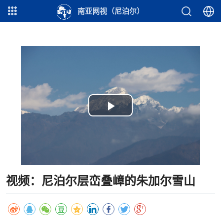
南亚网视（尼泊尔）
Play
Video
视频：尼泊尔层峦叠嶂的朱加尔雪山