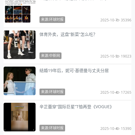
来源:环球时报
2025-10-7
35396
体育外卖，这盘“新菜”怎么吃？
来源:中新网
2025-10-5
19023
结婚19年后，妮可·基德曼与丈夫分居
来源:环球时报
2025-10-4
17265
辛芷蕾穿“国际巨星”T恤再登《VOGUE》
来源:环球时报
2025-10-4
15390