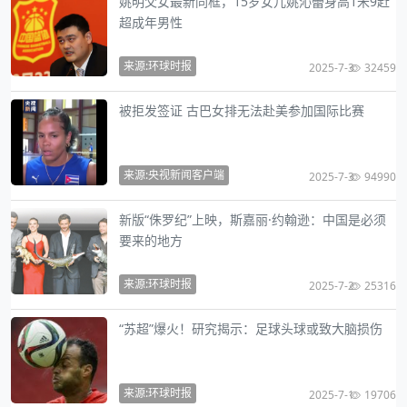
姚明父女最新同框，15岁女儿姚沁蕾身高1米9赶
超成年男性
来源:环球时报
2025-7-3
32459
被拒发签证 古巴女排无法赴美参加国际比赛
来源:央视新闻客户端
2025-7-3
94990
新版“侏罗纪”上映，斯嘉丽·约翰逊：中国是必须
要来的地方
来源:环球时报
2025-7-2
25316
“苏超”爆火！研究揭示：足球头球或致大脑损伤
来源:环球时报
2025-7-1
19706