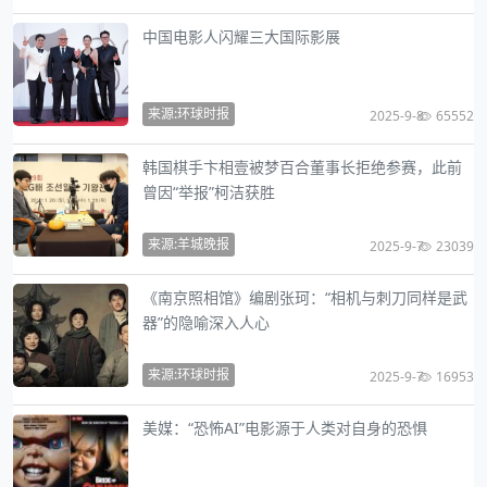
中国电影人闪耀三大国际影展
来源:环球时报
2025-9-8
65552
韩国棋手卞相壹被梦百合董事长拒绝参赛，此前
曾因“举报”柯洁获胜
来源:羊城晚报
2025-9-7
23039
《南京照相馆》编剧张珂：“相机与刺刀同样是武
器”的隐喻深入人心
来源:环球时报
2025-9-7
16953
美媒：“恐怖AI”电影源于人类对自身的恐惧