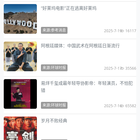
“好莱坞电影”正在逃离好莱坞
来源:参考消息
2025-7-19
16117
阿根廷媒体：中国武术在阿根廷日渐流行
来源:环球时报
2025-7-17
35566
易烊千玺成最年轻导协影帝：年轻演员，不怕犯
错
来源:环球时报
2025-7-16
65582
岁月不败经典