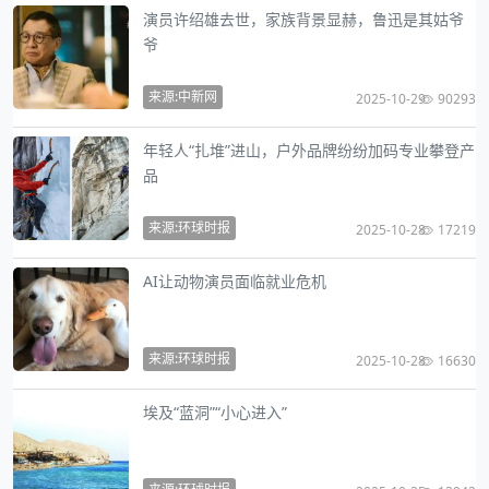
演员许绍雄去世，家族背景显赫，鲁迅是其姑爷
爷
来源:中新网
2025-10-29
90293
年轻人“扎堆”进山，户外品牌纷纷加码专业攀登产
品
来源:环球时报
2025-10-28
17219
AI让动物演员面临就业危机
来源:环球时报
2025-10-28
16630
埃及“蓝洞”“小心进入”