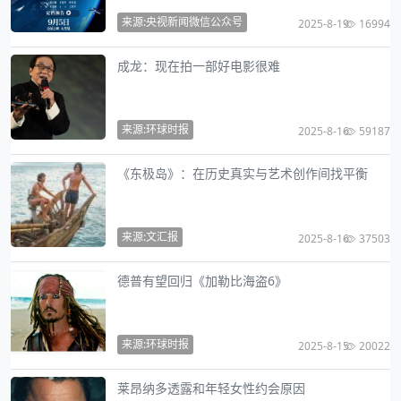
来源:央视新闻微信公众号
2025-8-19
16994
成龙：现在拍一部好电影很难
来源:环球时报
2025-8-16
59187
《东极岛》：在历史真实与艺术创作间找平衡
来源:文汇报
2025-8-16
37503
德普有望回归《加勒比海盗6》
来源:环球时报
2025-8-15
20022
莱昂纳多透露和年轻女性约会原因