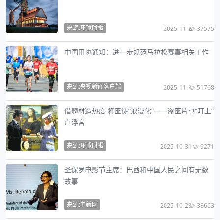
来源:环球时报
2025-11-2
37575
中国田协通知：进一步规范马拉松赛事相关工作
来源:央视新闻客户端
2025-11-1
51768
借题材造热度 将匪徒“浪漫化”——盗匪片也“盯上”
卢浮宫
来源:环球时报
2025-10-31
9271
圣保罗电影节主席：巴西和中国人民之间有无数
故事
来源:中新网
2025-10-29
38663