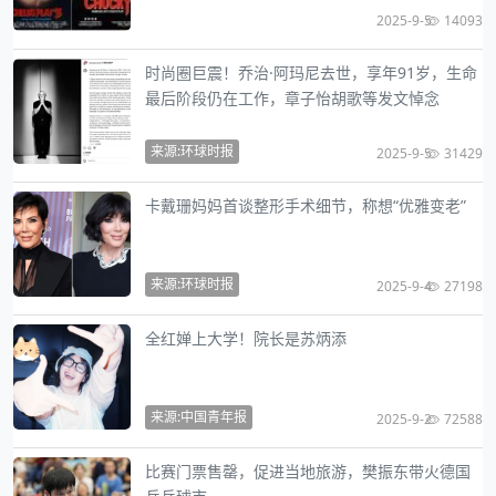
2025-9-5
14093
时尚圈巨震！乔治·阿玛尼去世，享年91岁，生命
最后阶段仍在工作，章子怡胡歌等发文悼念
来源:环球时报
2025-9-5
31429
卡戴珊妈妈首谈整形手术细节，称想“优雅变老”
来源:环球时报
2025-9-4
27198
全红婵上大学！院长是苏炳添
来源:中国青年报
2025-9-2
72588
比赛门票售罄，促进当地旅游，樊振东带火德国