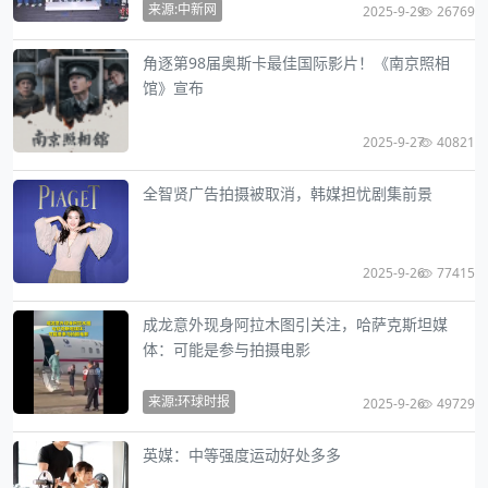
来源:中新网
2025-9-29
26769
角逐第98届奥斯卡最佳国际影片！《南京照相
馆》宣布
2025-9-27
40821
全智贤广告拍摄被取消，韩媒担忧剧集前景
2025-9-26
77415
成龙意外现身阿拉木图引关注，哈萨克斯坦媒
体：可能是参与拍摄电影
来源:环球时报
2025-9-26
49729
英媒：中等强度运动好处多多