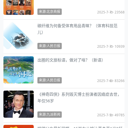
来源:北京商报
2025-7-7
23568
碳纤维为何备受体育用品青睐？（体育科技范
儿）
来源:人民日报
2025-7-7
10939
出圈的文旅标语，做对了啥？（新语）
来源:人民日报
2025-7-6
83266
《神奇四侠》系列毁灭博士扮演者因癌症去世，
年仅56岁
来源:九派新闻
2025-7-5
49785