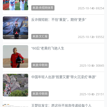
来源:央视网体育
2025-10-14
69254
反诈微短剧：不怕“重复”，期待“更多”
来源:文汇报
2025-10-12
93552
“60后”老黄的飞驰人生
来源:中新网
2025-10-8
30845
中国年轻人出游“既要又要”带火沉浸式“串游”
来源:中新网
2025-10-8
25151
王楚钦发文：愿这份不放弃传递给每个人