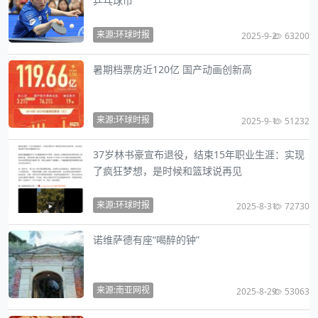
乒乓球市
来源:环球时报
2025-9-2
63200
暑期档票房近120亿 国产动画创新高
来源:环球时报
2025-9-1
51232
37岁林书豪宣布退役，结束15年职业生涯：实现
了疯狂梦想，是时候和篮球说再见
来源:环球时报
2025-8-31
72730
诺维萨德有座“喝醉的钟”
来源:南亚网视
2025-8-29
53063