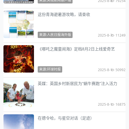
来源:央视新闻客户端
2025-8-8
79254
这份青海避暑游攻略，请查收
来源:人民日报海外版
2025-8-7
11249
《哪吒之魔童闹海》定档8月2日上线爱奇艺
来源:环球时报
2025-8-1
50992
英媒：英国乡村新居民为“蜗牛赛跑”注入活力
2025-8-1
16875
在德令哈，与星空对话（足迹）