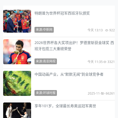
特朗普为世界杯冠军西班牙队颁奖
来源:中新网
今天 13:13
922
2026世界杯各大奖项出炉！罗德里斩获金球奖 西
班牙包揽三大重磅荣誉
来源:南亚网视
今天 11:35
3321
中国动画产业，从“默默无闻”到全球竞争者
来源:环球时报
2025-11-5
66261
享年101岁，全球最长寿奥运冠军离世