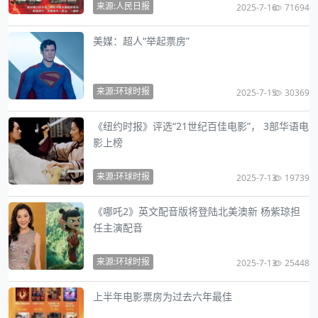
来源:人民日报
2025-7-16
71694
美媒：超人“举起票房”
来源:环球时报
2025-7-15
30369
《纽约时报》评选“21世纪百佳电影”， 3部华语电
影上榜
来源:环球时报
2025-7-13
19739
《哪吒2》英文配音版将登陆北美澳新 杨紫琼担
任主演配音
来源:环球时报
2025-7-13
25448
上半年电影票房为过去六年最佳