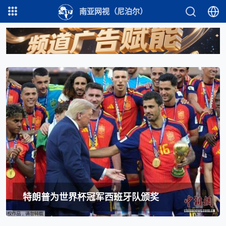
南亚网视（尼泊尔）
特朗普为世界杯冠军西班牙队颁奖