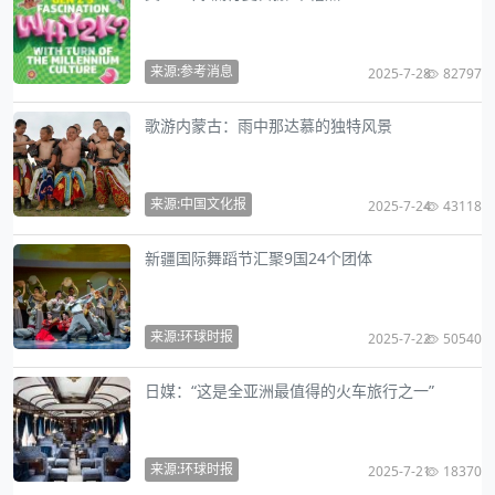
来源:参考消息
2025-7-28
82797
歌游内蒙古：雨中那达慕的独特风景
来源:中国文化报
2025-7-24
43118
新疆国际舞蹈节汇聚9国24个团体
来源:环球时报
2025-7-22
50540
日媒：“这是全亚洲最值得的火车旅行之一”
来源:环球时报
2025-7-21
18370