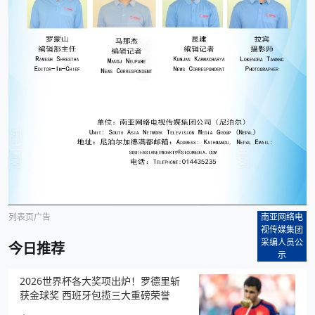
列表页广告
南亚网络电
视传媒集团
采编人员公
今日推荐
示
2026世界杯各大奖项出炉！罗德里斩
获金球奖 西班牙包揽三大重磅荣誉