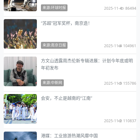
来源:环球时报
2025-11-4
86494
“苏超”冠军奖杯，南京造！
来源:南京日报
2025-11-4
104961
方文山透露周杰伦新专辑进展：计划今年底或明
年初发布
来源:中新网
2025-11-3
155786
会安，不止是越南的“江南”
2025-11-2
110837
港媒：工业旅游热潮风靡中国