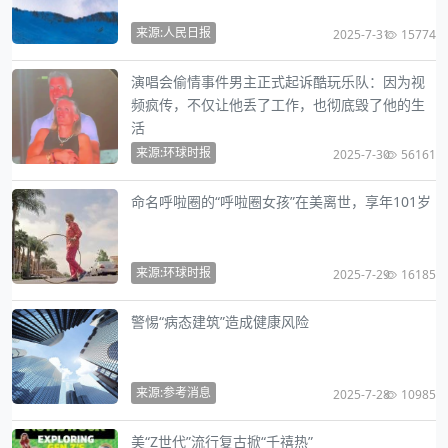
来源:人民日报
2025-7-31
15774
演唱会偷情事件男主正式起诉酷玩乐队：因为视
频疯传，不仅让他丢了工作，也彻底毁了他的生
活
来源:环球时报
2025-7-30
56161
命名呼啦圈的“呼啦圈女孩”在美离世，享年101岁
来源:环球时报
2025-7-29
16185
警惕“病态建筑”造成健康风险
来源:参考消息
2025-7-28
10985
美“Z世代”流行复古掀“千禧热”