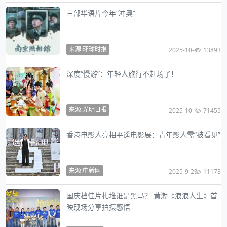
三部华语片今年“冲奥”
来源:环球时报
2025-10-4
13893
深度“慢游”：年轻人旅行不赶场了！
来源:光明日报
2025-10-1
71455
香港电影人亮相平遥电影展：青年影人需“被看见”
来源:中新网
2025-9-29
11173
国庆档佳片扎堆谁是黑马？ 黄渤《浪浪人生》首
映现场分享拍摄感悟