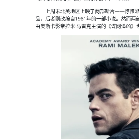
时代侨务工作指明
2026世界人工智能
政、坚守法治善治
域交通与经济
中文日益受各国重视 
会议 着力提振投资
放平衡外交积极信
社会新闻
化解局部紧张局势 
上周末北美地区上映了两部新片——惊悚
呼吁社会和谐团结
“水立方杯”中文歌
南亚网视丨中资企业
南亚网评丨纵容分裂
天山驼队3000公里
一株菌草跨越山海—
品，后者则改编自1981年的一部小说。然而两
财经·三里河
平陆运河重塑广西
共鸣 展现文化认同
赛精彩摄影集锦（
则才是尼国长久正
关上演古今对话
丝路”实践
由奥斯卡影帝拉米·马雷克主演的《谍网追凶》也
尼泊尔24小时连发4
体滑坡为主要灾害
在韩留学人员传承“
神舟二十三号乘组
新政百日观察：尼
丝绸之路：从驼铃再
低空安全司亮相 万
办
高效变革与程序争
的连接与当下的实
尼泊尔互动儿童剧《
加德满都春日盛景
港交所上市热潮彰
彩启迪多元视角
华夏英烈永铭心: 
动 缅怀海外烈士
能源危机叠加日元
尼泊尔孙萨里县爆发
火埋单
紧张 当地延长宵禁
泰国清迈成立“华人
“肯德基指数”回暖
医护人员遇袭引发全
非紧急医疗服务