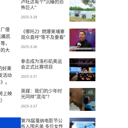
卢旺达有个“沉睡的恐
怖巨人”
2025-3-29
片厂借
《哪吒2》燃爆柬埔寨
无痛凯
观众直呼“等不及要看”
》等，
2025-3-26
样的大
拳击成为洛杉矶奥运
会正式比赛项目
的好莱
发活动
2025-3-21
影》。
英媒：我们的少年时
将上映
光同样“混沌”？
完）
2025-3-27
第78届戛纳电影节公
布入围名单 多位女性