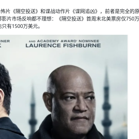
方向
大会开幕
侨胞健康
课程从“试试看”变为“抢着报”
第16届“汉语桥”世界中学生中文比
卷·双脉合流：技艺
者信心
号
投资孟加拉国以帮助它到 2041 年成为发达国家
志愿者：亚运赛场的
尼泊尔赫塔乌达举行大型集会
成锡忠
泊尔赛区比赛在加德满都举行
珍
孟加拉国表示，缅甸必须为罗兴亚人的遣返建立信
中国民族音乐会走进尼泊尔 金钟之星民乐团带来
第十七届“汉语桥” 第四届“汉语秀”
尼泊尔18名大学
耗
恐怖片《隔空投送》和谍战动作片《谍网追凶》，前者是完全的
《中尼一家亲》微短剧主创首聚 共绘 “一带一路”
南亚网视特别推荐 | 中工国际董事
曲大赛巴西赛区收官：唤起家国
协会第五届“比亚迪杯”篮球比
活动引朝野反思 坚守一中原
“归乡”！今日叩关洛阳，丝路雄
视频：中国援尼医疗队蓝毗尼义诊：
—中国科学家林占熺的“绿色
任和安全
浓郁的中国文化体验(实况3）
赛落幕
款助力相送
友好新篇
沙特阿拉伯与孟加拉国签署合作协议，成立联合商
民网专访
部影片市场反响都不理想：《隔空投送》首周末北美票房仅750
东京奥运会跳高冠
开放新格局
《一周新
一）
道
暖流
“汉语桥”线上团组项目在尼泊尔开始
长篇历史小说《雪
业委员会
会前的奥运会”
只有1500万美元。
2起灾害 致3死21伤 蛇咬、山
卷·双脉合流：技艺
《Jerry on Top》在尼泊尔开拍，父子档首同台引
尼泊尔上马相迪A水电站成功应对今
观众俱
五四”精神主题座谈会在首尔举
确定：朱杨柱、张志远、黎家盈
泊尔沙阿政府激进施政引争议
响到现代文明通道 穿越千年
亿级产业“管理双翼”就位
中国援尼医疗队蓝毗尼义诊：跨国界
巧艺
期待
在一个变暖的世界里，孟加拉国的服装业能“不受
验
议并存
践
气候影响”吗？
视频
甜苹果》加德满都热演 以色
组图：谷地繁花绽放，春意满盈
显香港国际金融中心竞争力
中国网剧正走向“无时差”触达海外观众
多国使馆携侨界举行清明祭扫活
短视频
贬值，日本实体经济正为中东战
群体冲突致1死9伤 局势持续
第三届中尼
管控
华侨刘巧儿评剧社”
释放消费市场积极信号
2026新
国抗议 尼泊尔多家医院暂停
视频
直播