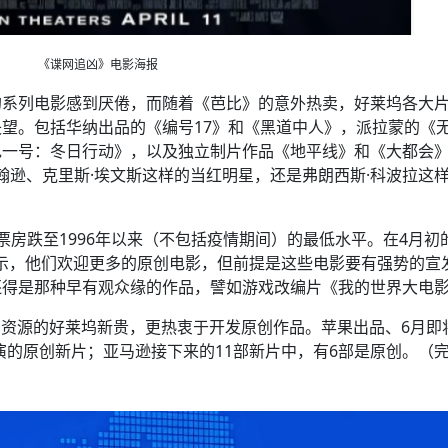
《谍网追凶》电影海报
的系列电影感到厌倦，而随着《芭比》的意外热卖，好莱坞各大
望。包括华纳出品的《编号17》和《黑道中人》，派拉蒙的《
色一号：冬日行动》，以及独立制片作品《地平线》和《大都会
翰逊、克里斯·埃文斯这样的当红明星，还是弗朗西斯·科波拉这
票房跌至1996年以来（不包括疫情期间）的最低水平。在4月初
们表示，他们欢迎更多的原创电影，但前提是这些电影要有强势的宣
还得是那种早有观众缘的作品，譬如游戏改编片《我的世界大电
P资源的好莱坞新贵，更热衷于开发原创作品。苹果出品、6月即
演的原创新片；亚马逊接下来的11部新片中，有6部是原创。（