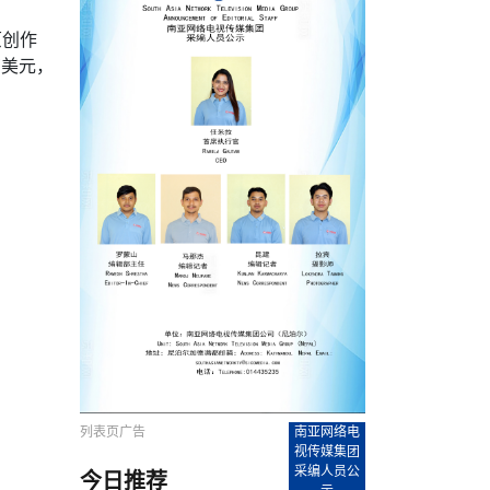
农村的发现
赞讲话（实况）
深化合作
尔代表处）
南亚网视SATV丨《米拉看中国》 第八集：广场舞
8000米之上：一位夏尔巴高山摄影师镜头中的人
赛海外预选赛尼
传承与文明共生 第六章 古道遗
南亚网视《SATV新闻会客厅》专访尼泊尔旅游局
南亚网视 SATV | 遇见环县
从教师到厨师：吉塔在加德满都推广缅甸味道
孟加拉国人被骗赴俄：合法移民沦为俄乌战场“消
选手
“无名英雄”
看世界
南亚网视 SATV |莫迪政府动作不断，对印控克什
中尼建交70周年
照片
(下)
与山
兄弟点红节：尼泊尔手足情深的神圣庆典
局长Mani Raj Lamichhane
尼泊尔赛区选拔
生今日出征大运会：在尼华侨捐
品”
马尔代夫杜拉杜环礁米德岛30吨制冰厂及50吨储
甘肃：探访祁连山——高台马营河大峡谷、小泉丹
原创作
长王博接受人
2025年米其林钥匙奖揭晓：不丹三家酒店获殊荣
米尔加强控制，或最终导致印度分裂
台湾乐手牵手大陆剧团 两岸戏腔共鸣
专访喜马拉雅航空总裁周恩永：云端
南亚网视丨百年华诞：绒花（侯艳琪大使）
跨国界的公益
冰设施正式启用
南亚网视 SATV | 环州故城之沙场风云
尼泊尔“疯狂蜂蜜” ：大自然馈赠的野生灵丹妙药
霞
中文志愿者服务博卡拉中尼友谊龙舟赛
万美元，
军巴希姆：“亚运会就像是奥运
闻综述》
香港卫视南亚网视《一周新闻综述》2023第23期
中尼建交七十周年南亚网
新丝路
南亚网视丨《米拉看中国》第二集 走进中国 认识
从攀登世界之巅到组织巅峰探险：强·达瓦·夏尔巴
乌鸦节：崇敬阎罗使者的传统与象征意义
实施
域天妃：尺尊公主传奇》 第七
南亚网视《SATV新闻会客厅》专访尼泊尔国际电
不丹公务员人工智能技能缺口凸显 亟需开展针对
（总第039期）
视赴青海玉树系列活动报
南亚网视｜成锡忠看世界 俄乌战争会打多久？美
中国
尼泊尔中资企业协会举办第二届“华为杯”篮球赛
与“七峰探险”的传奇
南亚网视丨百年华诞：歌唱祖国（合唱，尼泊尔博
传承与文明共生 第五章 村落藏
影节入围中国影片《巴彦查干》导演复强先生
通讯：尼泊尔费瓦湖上的龙舟赛
年最大洪峰考
性培训
乐部
CCTV-4央视海外观众俱乐部向全球华侨华人拜年
道专题
前高官已经定性，美国想实现三个战略目标
（实况3）
喜马拉雅航空开通拉萨——博克拉航
卡拉华侨人华人协会）
的公益暖流
提哈尔节（灯节）：灯火辉煌与手足情深的节日
了！
香港卫视南亚网视《一周新闻综述》2023第22期
中丝路”再添通道
南亚网视丨《米拉看中国》笫三集：浓情中国 趣
普通市民写给“巴特巴特尼”董事长明·巴杜·古隆的
赛出国际友谊 中国四川龙舟队包揽首届“中尼友谊
直播
俄乌軍事冲突
南亚网视SATV丨基辅多地爆炸：激
（总第038期）
南亚网视｜成锡忠看世界 我的联合国维和行动经
味人生
尼泊尔中资企业协会举办第二届“华为杯”篮球赛
信：您必将再次崛起，而且更加强大
南亚网视丨百年华诞：亲爱的中国我爱你（佳境，
龙舟赛”全部冠军
CCTV-4尼泊尔加德满都观众俱乐部祝全球华侨华
历-经历冲突和政变，确保中国维和人员安全
（实况2）
尼泊尔总理专机出访中国，喜马拉
尼泊尔华侨华人协会推荐）
展示
《欢迎来加德满都过大年》参赛视频 探索秘境尼
成锡忠看世界
南亚网视｜成锡忠看世界 我亲历的
人新年快乐、龙年大吉！
俄乌軍事冲突专题/南亚网视国际丨
香港卫视南亚网视《一周新闻综述》2023第21期
南亚网视丨《米拉看中国》 第四集：大美中国 山
辛哈杜巴宫的故事：从烈焰到重生
中国四川龙舟队包揽首届“中尼友谊龙舟赛”双冠
泊尔
事件一：孟加拉前总统被军人暗杀
署：过去10天超150万乌克兰难民
（总第037期）
南亚网视｜成锡忠看世界 佩洛西行程未包含台
河娇娆（上）
尼泊尔中资企业协会举办第二届“华为杯”篮球赛
喜马拉雅航空荣获国际IOSA认证
媒体峰会
第三届中尼媒体峰会：新中国成立75周年恭贺视
走访慰问在尼联谊企业
南亚网视SATV丨“走访在尼联谊企业
CCTV-4主持人2024新年祝词
湾，两大细节显示，她内心并未彻底放弃访台
（实况1）
频
锟铧农业在尼打造中国式高科技示
《欢迎来加德满都过大年》参赛视频 欢迎到加德
南亚网视｜成锡忠看世界 从安倍晋
俄媒：俄军已掌控乌制空权 俄乌代
香港卫视南亚网视《一周新闻综述》2023第20期
春恭贺片
同庆新岁·共享未来——2026新年祝福视频合辑
2022北京冬奥会
好消息！由南亚网视拍摄制作的尼
满都过春节宣传片
看暗杀工具的演变，枪支最流行却
地
（总第036期）
2024年央视春晚宣传片
南亚网视｜成锡忠看世界 佩洛西今晚抵台？美航
贺北京冬奥视频被中国外交部采用
第三届中尼媒体峰会：我爱你中国
南亚网视SATV丨“走访在尼联谊企业
母快速向台海集结，解放军得用实际行动反制
直播
丝合酒店宝石湖宾馆
南亚网视 SATV | 侯艳琪大使出席
尼泊尔华侨华人协会新年恭贺视频
哥拿巴迪砖业有限公司销售量创新
视频：加德满都大学孔子学院举办龙年春节庆祝活
南亚网视｜成锡忠看世界 斯里兰卡
停火撤军问题暂未谈拢，俄乌一致
香港卫视南亚网视《一周新闻综述》2023第19期
《2023中央广播电视总台春节联欢晚会》01（央
国援尼医疗队颁发感谢状仪式
尼泊尔滑雪健儿备战2022北京冬奥
动
第三届中尼媒体峰会：尼泊尔学生合唱“我爱你中
打算继续向中印寻求信贷支持，中
（总第035期）
视授权南亚网视直播）
回放
【直播回放-10】CEAN“比亚迪杯”篮球赛闭幕式
中共百年华诞
专家：中国共产党百年历程中与侨
国”
尼泊尔中国文化中心新年恭贺视频
南亚网视SATV丨“走访在尼联谊企业
俄媒：俄军已掌控乌制空权 俄乌代
南亚网视 SATV | 中国作家雪漠尼
第十三批援尼医疗队 传承中国医疗精
尼泊尔滑雪健儿备战2022北京冬奥
《欢迎来加德满都过大年》短视频参赛作品展播
南亚网视｜成锡忠看世界 巴基斯坦
地
小说精选》新书发布暨座谈交流会
医疗骨干
001号
第三届中尼媒体峰会：祖国颂——庆祝新中国成立
尼泊尔加德满都大学孔子学院新年恭贺视频
频发，如何破局？中方应助巴方提
【直播回放-11】CEAN“比亚迪杯”篮球赛闭幕式
中国共产党百年华诞的世界期待
75周年
闪光时间｜冬奥燃起冰雪热
“狮”书共舞，未来可期——尼文版
南亚网视SATV丨“走访在尼联谊企业
新希望尼泊尔农业经济有限公司新年恭贺视频
南亚网视｜成锡忠看世界 俄乌冲突
【直播回放-7】CEAN“比亚迪杯”篮球赛 冠亚军决
南亚网络电视丨尼泊尔华侨华人协
列表页广告
南亚网络电
选》在尼泊尔捐赠活动
深耕尼泊尔市场为尼民众致富带来“新
第三届中尼媒体峰会：歌曲《天佑中华》
国一邻邦濒临崩溃，幕后推手浮出
北京2022年冬奥会和冬残奥会安全
赛（安徽开源队VS中国电建队）
共产党建党100周年王冰洁独唱《
视传媒集团
次会议召集加强场馆安保团队建设
采编人员公
今日推荐
南亚网视 SATV |丝合酒店宝石湖
南亚网视SATV丨“走访在尼联谊企业
交通安全隐患