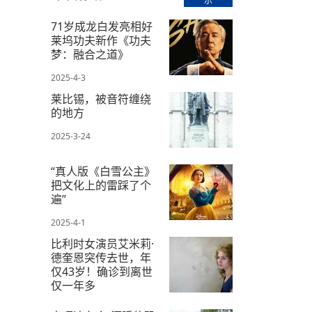
示
【直播回放-8】CEAN“比亚迪杯”篮球赛 冠亚军决
南亚网络电视丨尼泊尔华侨华人协
走访红狮希望 恰逢企业为员工生日
赛（安徽开源队VS中国电建队）
共产党建党100周年大合唱《我爱
尼泊尔丝合酒店宝石湖宾馆今日开
71岁成龙白发亮相好
莱坞功夫新作《功夫
【直播回放-9】CEAN“比亚迪杯”篮球赛闭幕式
尼泊尔中资企业协会、华侨华人协
梦：融合之道》
泊尔报纸发表建党百年专版
2025-4-3
莱比锡，被音符缠绕
的地方
2025-3-24
“真人版《白雪公主》
把文化上的雷踩了个
遍”
2025-4-1
比利时女演员艾米莉·
德奎恩突传去世，年
仅43岁！确诊到离世
仅一年多
2025-3-18