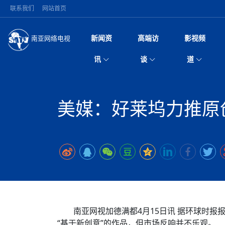
联系我们
网站首页
新闻资
高端访
影视频
南亚网络电视
今日头条
名人访谈
深耕中尼友谊 西藏
微电
“
讯
谈
道
缔结引领边境合作
风
国际新闻
全球人物
美方暂缓对伊军事打
电视
从
议即可取消开战计
局
突发：西藏林芝市墨
视
中国新闻
创业故事
（长江十年行）金
电影
车
10千米
美媒：好莱坞力推原
神与长江文化交融
巫
印度马哈拉施特拉邦
日
中
经济新闻
凡人故事
消费火爆出口疲软 
纪录
她
律
尼泊尔国民议会审议
中
困境亟待破局
好评中国丨向实向
扎
拟提高至10万美元
美国促成加沙历史性
环球观察
尼泊尔取消国际藏学
宣传
始
除武装 以色列将逐
专
中
中国政策
尼电动新车市占率全
时政微观察丨以侨
深
苹果公司首次暗示新版
中
一带一路
2026“一带一路”年
微直
地近八成市场
倒
中
为额外算力买单
国际足联：对阿根
“稳”等
巴基斯坦西南部煤矿
为展开调查
持刀闯馆案进入公诉
中
南亚网评
南亚网评｜多重考验
微短
PPA审批持续停滞 
查整改
尼
尼泊尔共产党（联合
泊
共识推进善治
东西问｜强晓云：“
水电投资承压
被俘尼泊尔青年讲述
推
半数合格党员尚未
日本熊本突发强震致
丝路故事
世界从中国两会探
影视资
高质量合作的“黄金
也不愿归国
面停运
青海海南州兴海县接连
南亚网评：邻国外交
尼泊尔政府推出“真
县7个乡镇设施受损
专
图说南亚
2026年尼泊尔世
源在于国家能力赤
接单啦！“世界超市”
75年沧桑蝶变，西
一位百万卢比得主
美军称已完成最新
尔
南亚网视加德满都4月15日讯 据环球时
情合影
意义？
全球华人
全国侨务工作会议在
执政百日舆情多发 
阿富汗尼姆鲁兹“丝
“基于新创意”的作品，但市场反响并不乐观。
尼泊尔总理巴伦德拉
尼泊尔巴伦政府将分