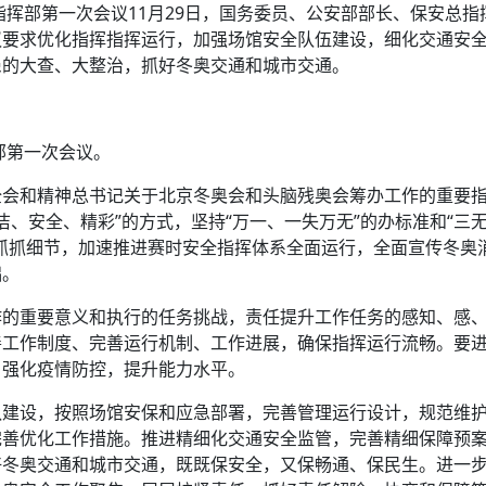
方向
指挥部第一次会议11月29日，国务委员、公安部部长、保安总指
大会开幕
侨胞健康
课程从“试试看”变为“抢着报”
第16届“汉语桥”世界中学生中文比
卷·双脉合流：技艺
者信心
号
投资孟加拉国以帮助它到 2041 年成为发达国家
志愿者：亚运赛场的
尼泊尔赫塔乌达举行大型集会
成锡忠
泊尔赛区比赛在加德满都举行
珍
孟加拉国表示，缅甸必须为罗兴亚人的遣返建立信
中国民族音乐会走进尼泊尔 金钟之星民乐团带来
第十七届“汉语桥” 第四届“汉语秀”
尼泊尔18名大学
耗
议要求优化指挥指挥运行，加强场馆安全队伍建设，细化交通安
《中尼一家亲》微短剧主创首聚 共绘 “一带一路”
南亚网视特别推荐 | 中工国际董事
曲大赛巴西赛区收官：唤起家国
协会第五届“比亚迪杯”篮球比
活动引朝野反思 坚守一中原
“归乡”！今日叩关洛阳，丝路雄
视频：中国援尼医疗队蓝毗尼义诊：
—中国科学家林占熺的“绿色
任和安全
浓郁的中国文化体验(实况3）
赛落幕
款助力相送
友好新篇
沙特阿拉伯与孟加拉国签署合作协议，成立联合商
民网专访
患的大查、大整治，抓好冬奥交通和城市交通。
东京奥运会跳高冠
制造全球新坐标
《一周新
一）
道
暖流
“汉语桥”线上团组项目在尼泊尔开始
长篇历史小说《雪
业委员会
会前的奥运会”
2起灾害 致3死21伤 蛇咬、山
卷·双脉合流：技艺
《Jerry on Top》在尼泊尔开拍，父子档首同台引
尼泊尔上马相迪A水电站成功应对今
观众俱
五四”精神主题座谈会在首尔举
确定：朱杨柱、张志远、黎家盈
泊尔沙阿政府激进施政引争议
响到现代文明通道 穿越千年
开放新格局
中国援尼医疗队蓝毗尼义诊：跨国界
巧艺
期待
在一个变暖的世界里，孟加拉国的服装业能“不受
验
议并存
践
气候影响”吗？
视频
甜苹果》加德满都热演 以色
部第一次会议。
组图：谷地繁花绽放，春意满盈
亿级产业“管理双翼”就位
中国网剧正走向“无时差”触达海外观众
多国使馆携侨界举行清明祭扫活
短视频
全会和精神总书记关于北京冬奥会和头脑残奥会筹办工作的重要
显香港国际金融中心竞争力
群体冲突致1死9伤 局势持续
洁、安全、精彩”的方式，坚持“万一、一失万无”的办标准和“三
第三届中尼
管控
华侨刘巧儿评剧社”
贬值，日本实体经济正为中东战
抓抓细节，加速推进赛时安全指挥体系全面运行，全面宣传冬奥
2026新
国抗议 尼泊尔多家医院暂停
础。
视频
作的重要意义和执行的任务挑战，责任提升工作任务的感知、感
善工作制度、完善运行机制、工作进展，确保指挥运行流畅。要
直播
，强化疫情防控，提升能力水平。
队建设，按照场馆安保和应急部署，完善管理运行设计，规范维
完善优化工作措施。推进精细化交通安全监管，完善精细保障预
好冬奥交通和城市交通，既既保安全，又保畅通、保民生。进一