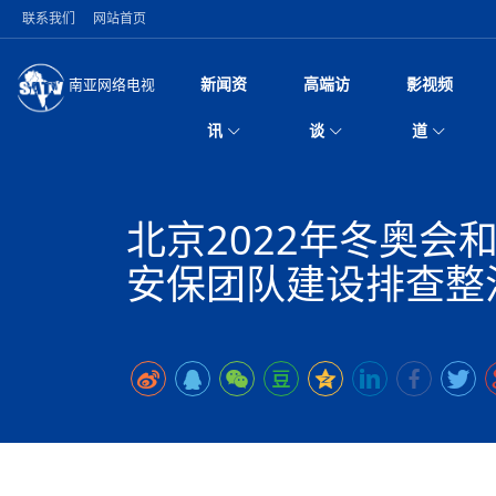
联系我们
网站首页
新闻资
高端访
影视频
南亚网络电视
今日头条
名人访谈
加德满都新版交通总
微电
“
讯
谈
道
马 快速通道军地协
风
国际新闻
全球人物
美方暂缓对伊军事打
电视
从
议即可取消开战计
局
深耕中尼友谊 西藏
视
中国新闻
创业故事
（长江十年行）金
电影
车
缔结引领边境合作
北京2022年冬奥
神与长江文化交融
巫
印度马哈拉施特拉邦
日
中
经济新闻
凡人故事
消费火爆出口疲软 
纪录
她
律
突发：西藏林芝市墨
中
安保团队建设排查整
困境亟待破局
好评中国丨向实向
扎
10千米
美国促成加沙历史性
环球观察
尼泊尔取消国际藏学
宣传
始
除武装 以色列将逐
专
中
中国政策
尼电动新车市占率全
时政微观察丨以侨
深
尼泊尔国民议会审议
中
一带一路
2026“一带一路”年
微直
地近八成市场
倒
中
拟提高至10万美元
国际足联：对阿根
“稳”等
巴基斯坦西南部煤矿
为展开调查
持刀闯馆案进入公诉
中
南亚网评
南亚网评｜多重考验
微短
PPA审批持续停滞 
查整改
尼
苹果公司首次暗示新版
泊
共识推进善治
东西问｜强晓云：“
水电投资承压
被俘尼泊尔青年讲述
推
为额外算力买单
日本熊本突发强震致
丝路故事
世界从中国两会探
影视资
高质量合作的“黄金
也不愿归国
面停运
青海海南州兴海县接连
南亚网评：邻国外交
尼泊尔政府推出“真
县7个乡镇设施受损
专
图说南亚
2026年尼泊尔世
源在于国家能力赤
接单啦！“世界超市”
75年沧桑蝶变，西
一位百万卢比得主
美军称已完成最新
尔
情合影
意义？
全球华人
全国侨务工作会议在
执政百日舆情多发 
阿富汗尼姆鲁兹“丝
尼泊尔总理巴伦德拉
尼泊尔巴伦政府将分