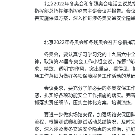
时代侨务工作指明
北京2022年冬奥会和冬残奥会电话会议总
2026世界人工智能
政、坚守法治善治
域交通与经济
中文日益受各国重视 
会议 着力提振投资
放平衡外交积极信
社会新闻
化解局部紧张局势 
指挥部总指挥部指挥赵志主讲会议并报告。会
呼吁社会和谐团结
“水立方杯”中文歌
南亚网视丨中资企业
南亚网评丨纵容分裂
天山驼队3000公里
一株菌草跨越山海—
善实施保障方案，深入推进涉冬奥交通安全隐
财经·三里河
一张圆桌映照中国
共鸣 展现文化认同
赛精彩摄影集锦（
则才是尼国长久正
关上演古今对话
丝路”实践
尼泊尔24小时连发4
体滑坡为主要灾害
在韩留学人员传承“
神舟二十三号乘组
新政百日观察：尼
丝绸之路：从驼铃再
平陆运河重塑广西
办
高效变革与程序争
的连接与当下的实
尼泊尔互动儿童剧《
北京2022年冬奥会和冬残奥会召开总指挥
加德满都春日盛景
低空安全司亮相 万
彩启迪多元视角
华夏英烈永铭心: 
动 缅怀海外烈士
冬奥会，要认真学习学习党的十九届六中
港交所上市热潮彰
尼泊尔孙萨里县爆发
神，取消第24届冬奥会工作小组会议，按照“简
紧张 当地延长宵禁
泰国清迈成立“华人
能源危机叠加日元
求、精致、透明”的作风，突出重点、看得见、
火埋单
医护人员遇袭引发全
项工作落细为做好各项保障服务工作活动的基
非紧急医疗服务
会议要求，要充分了解必要的冬奥安保工
感，扎实好各项功能安全工作措施的落实。完
抓落实责任细节，压实主体化方案，培训演练
要进一步做实场馆安保，加强场馆安保团
流程，根据测试赛和测试活动总结情况，及时
案，深入涉及奥冬交通安全隐患的大整治，抓