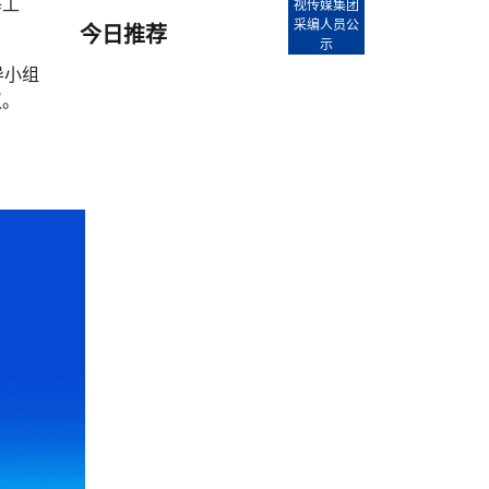
等工
【直播回放-8】CEAN“比亚迪杯”篮球赛 冠亚军决
南亚网络电视丨尼泊尔华侨华人协
视传媒集团
走访红狮希望 恰逢企业为员工生日
赛（安徽开源队VS中国电建队）
共产党建党100周年大合唱《我爱
采编人员公
今日推荐
尼泊尔丝合酒店宝石湖宾馆今日开
示
【直播回放-9】CEAN“比亚迪杯”篮球赛闭幕式
尼泊尔中资企业协会、华侨华人协
导小组
泊尔报纸发表建党百年专版
议。