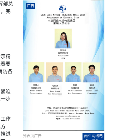
农村的发现
赞讲话（实况）
深化合作
挥部总
尔代表处）
南亚网视SATV丨《米拉看中国》 第八集：广场舞
8000米之上：一位夏尔巴高山摄影师镜头中的人
赛海外预选赛尼
传承与文明共生 第六章 古道遗
南亚网视《SATV新闻会客厅》专访尼泊尔旅游局
南亚网视 SATV | 遇见环县
从教师到厨师：吉塔在加德满都推广缅甸味道
孟加拉国人被骗赴俄：合法移民沦为俄乌战场“消
选手
广告
“无名英雄”
看世界
南亚网视 SATV |莫迪政府动作不断，对印控克什
中尼建交70周年
照片
(下)
与山
兄弟点红节：尼泊尔手足情深的神圣庆典
局长Mani Raj Lamichhane
尼泊尔赛区选拔
生今日出征大运会：在尼华侨捐
品”
马尔代夫杜拉杜环礁米德岛30吨制冰厂及50吨储
甘肃：探访祁连山——高台马营河大峡谷、小泉丹
全，完
长王博接受人
2025年米其林钥匙奖揭晓：不丹三家酒店获殊荣
米尔加强控制，或最终导致印度分裂
台湾乐手牵手大陆剧团 两岸戏腔共鸣
专访喜马拉雅航空总裁周恩永：云端
南亚网视丨百年华诞：绒花（侯艳琪大使）
跨国界的公益
冰设施正式启用
南亚网视 SATV | 环州故城之沙场风云
尼泊尔“疯狂蜂蜜” ：大自然馈赠的野生灵丹妙药
霞
中文志愿者服务博卡拉中尼友谊龙舟赛
军巴希姆：“亚运会就像是奥运
闻综述》
香港卫视南亚网视《一周新闻综述》2023第23期
中尼建交七十周年南亚网
新丝路
南亚网视丨《米拉看中国》第二集 走进中国 认识
从攀登世界之巅到组织巅峰探险：强·达瓦·夏尔巴
乌鸦节：崇敬阎罗使者的传统与象征意义
实施
域天妃：尺尊公主传奇》 第七
南亚网视《SATV新闻会客厅》专访尼泊尔国际电
不丹公务员人工智能技能缺口凸显 亟需开展针对
（总第039期）
视赴青海玉树系列活动报
南亚网视｜成锡忠看世界 俄乌战争会打多久？美
中国
尼泊尔中资企业协会举办第二届“华为杯”篮球赛
与“七峰探险”的传奇
南亚网视丨百年华诞：歌唱祖国（合唱，尼泊尔博
传承与文明共生 第五章 村落藏
影节入围中国影片《巴彦查干》导演复强先生
通讯：尼泊尔费瓦湖上的龙舟赛
年最大洪峰考
性培训
乐部
CCTV-4央视海外观众俱乐部向全球华侨华人拜年
道专题
前高官已经定性，美国想实现三个战略目标
（实况3）
喜马拉雅航空开通拉萨——博克拉航
卡拉华侨人华人协会）
的公益暖流
提哈尔节（灯节）：灯火辉煌与手足情深的节日
了！
香港卫视南亚网视《一周新闻综述》2023第22期
中丝路”再添通道
南亚网视丨《米拉看中国》笫三集：浓情中国 趣
普通市民写给“巴特巴特尼”董事长明·巴杜·古隆的
赛出国际友谊 中国四川龙舟队包揽首届“中尼友谊
直播
俄乌軍事冲突
南亚网视SATV丨基辅多地爆炸：激
（总第038期）
南亚网视｜成锡忠看世界 我的联合国维和行动经
味人生
尼泊尔中资企业协会举办第二届“华为杯”篮球赛
信：您必将再次崛起，而且更加强大
南亚网视丨百年华诞：亲爱的中国我爱你（佳境，
龙舟赛”全部冠军
CCTV-4尼泊尔加德满都观众俱乐部祝全球华侨华
历-经历冲突和政变，确保中国维和人员安全
（实况2）
尼泊尔总理专机出访中国，喜马拉
尼泊尔华侨华人协会推荐）
展示
《欢迎来加德满都过大年》参赛视频 探索秘境尼
成锡忠看世界
南亚网视｜成锡忠看世界 我亲历的
人新年快乐、龙年大吉！
俄乌軍事冲突专题/南亚网视国际丨
香港卫视南亚网视《一周新闻综述》2023第21期
南亚网视丨《米拉看中国》 第四集：大美中国 山
辛哈杜巴宫的故事：从烈焰到重生
指示精
中国四川龙舟队包揽首届“中尼友谊龙舟赛”双冠
泊尔
事件一：孟加拉前总统被军人暗杀
署：过去10天超150万乌克兰难民
（总第037期）
南亚网视｜成锡忠看世界 佩洛西行程未包含台
河娇娆（上）
尼泊尔中资企业协会举办第二届“华为杯”篮球赛
喜马拉雅航空荣获国际IOSA认证
无赛要
媒体峰会
第三届中尼媒体峰会：新中国成立75周年恭贺视
走访慰问在尼联谊企业
南亚网视SATV丨“走访在尼联谊企业
CCTV-4主持人2024新年祝词
湾，两大细节显示，她内心并未彻底放弃访台
（实况1）
频
锟铧农业在尼打造中国式高科技示
消防各
《欢迎来加德满都过大年》参赛视频 欢迎到加德
南亚网视｜成锡忠看世界 从安倍晋
俄媒：俄军已掌控乌制空权 俄乌代
香港卫视南亚网视《一周新闻综述》2023第20期
春恭贺片
同庆新岁·共享未来——2026新年祝福视频合辑
2022北京冬奥会
好消息！由南亚网视拍摄制作的尼
满都过春节宣传片
看暗杀工具的演变，枪支最流行却
地
（总第036期）
2024年央视春晚宣传片
南亚网视｜成锡忠看世界 佩洛西今晚抵台？美航
贺北京冬奥视频被中国外交部采用
第三届中尼媒体峰会：我爱你中国
南亚网视SATV丨“走访在尼联谊企业
母快速向台海集结，解放军得用实际行动反制
直播
丝合酒店宝石湖宾馆
南亚网视 SATV | 侯艳琪大使出席
尼泊尔华侨华人协会新年恭贺视频
哥拿巴迪砖业有限公司销售量创新
视频：加德满都大学孔子学院举办龙年春节庆祝活
南亚网视｜成锡忠看世界 斯里兰卡
停火撤军问题暂未谈拢，俄乌一致
香港卫视南亚网视《一周新闻综述》2023第19期
《2023中央广播电视总台春节联欢晚会》01（央
、紧迫
国援尼医疗队颁发感谢状仪式
尼泊尔滑雪健儿备战2022北京冬奥
动
第三届中尼媒体峰会：尼泊尔学生合唱“我爱你中
打算继续向中印寻求信贷支持，中
（总第035期）
视授权南亚网视直播）
进一步
回放
【直播回放-10】CEAN“比亚迪杯”篮球赛闭幕式
中共百年华诞
专家：中国共产党百年历程中与侨
国”
尼泊尔中国文化中心新年恭贺视频
南亚网视SATV丨“走访在尼联谊企业
俄媒：俄军已掌控乌制空权 俄乌代
南亚网视 SATV | 中国作家雪漠尼
第十三批援尼医疗队 传承中国医疗精
尼泊尔滑雪健儿备战2022北京冬奥
《欢迎来加德满都过大年》短视频参赛作品展播
南亚网视｜成锡忠看世界 巴基斯坦
地
小说精选》新书发布暨座谈交流会
医疗骨干
001号
第三届中尼媒体峰会：祖国颂——庆祝新中国成立
尼泊尔加德满都大学孔子学院新年恭贺视频
频发，如何破局？中方应助巴方提
【直播回放-11】CEAN“比亚迪杯”篮球赛闭幕式
中国共产党百年华诞的世界期待
75周年
闪光时间｜冬奥燃起冰雪热
护工作
“狮”书共舞，未来可期——尼文版
南亚网视SATV丨“走访在尼联谊企业
新希望尼泊尔农业经济有限公司新年恭贺视频
南亚网视｜成锡忠看世界 俄乌冲突
【直播回放-7】CEAN“比亚迪杯”篮球赛 冠亚军决
南亚网络电视丨尼泊尔华侨华人协
案方
选》在尼泊尔捐赠活动
深耕尼泊尔市场为尼民众致富带来“新
第三届中尼媒体峰会：歌曲《天佑中华》
国一邻邦濒临崩溃，幕后推手浮出
北京2022年冬奥会和冬残奥会安全
赛（安徽开源队VS中国电建队）
共产党建党100周年王冰洁独唱《
步推进
次会议召集加强场馆安保团队建设
列表页广告
南亚网络电
南亚网视 SATV |丝合酒店宝石湖
南亚网视SATV丨“走访在尼联谊企业
交通安全隐患