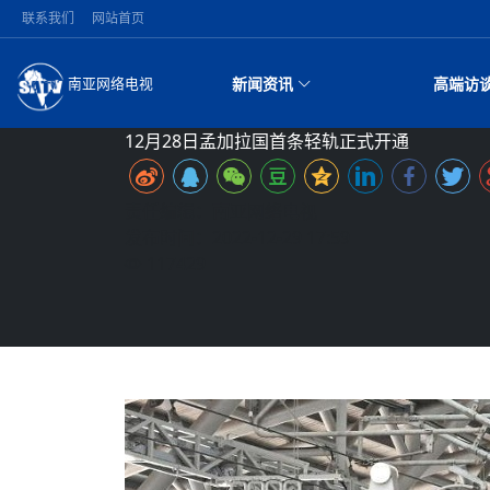
联系我们
网站首页
新闻资讯
高端访
南亚网络电视
今日头条
名人
12月28日孟加拉国首条轻轨正式开通
突发：西藏林芝市墨脱县发生4.6级地震 
国际新闻
“中
全球
米
美方暂缓对伊军事打击 特朗普：美伊尽
中国新闻
杀》
从“
创业
可取消开战计划
（长江十年行）金沙水拍云崖暖：云南推
经济新闻
车轮
凡人
尼泊尔国民议会审议航空乘客权利法案 
视频
日本
责任编辑：南亚网络电视
长江文化交融共生
消费火爆出口疲软 尼泊尔数字经济陷入
环球观察
贵的
她的
高至10万美元
印度马哈拉施特拉邦一建筑倒塌 已致9人
打造
中尼
发布时间：2022-12-29 17:59
亟待破局
巴基斯坦西南部煤矿爆炸致34名矿工死
一带一路
好评中国丨向实向新向优向绿，中国经济
扎根
苹果公司首次暗示新版Siri AI或将收费
美国促成加沙历史性裁军协议 哈马斯同
好论
专访
117429
2026“一带一路”年度候选汉字发布 包括“睦”
南亚网评
尼电动新车市占率全球第二 中国新能源
被俘尼泊尔青年讲述俄乌战场经历 坦言
夏琛
外算力买单
装 以色列将逐步撤军
时政微观察丨以侨为桥，同心筑梦
复盘
中尼
南亚网评｜多重考验接踵而至 巴伦政府
丝路故事
八成市场
愿归国
东西问｜强晓云：“中国—中亚精神”如何
走向
中国
尼泊尔共产党（联合马列）党员续期进展
国际足联：对阿根廷足协在世界杯上的违
持刀闯馆案进入公诉阶段 外交部再次敦
化教
推进善治
世界从中国两会探寻发展确定性
图说南亚
量合作的“黄金时代”？
PPA审批持续停滞 尼泊尔281个水电项目
美军称已完成最新一轮对伊朗的打击行动
合格党员尚未完成续期
开调查
改
尼泊
中尼
2026年尼泊尔世界小姐冠军出炉 新晋
全球华人
南亚网评：邻国外交反复陷入僵局 尼泊
接单啦！“世界超市”义乌“焕新”开市
投资承压
75年沧桑蝶变，西藏发展之路为何具有
尼泊尔巴伦政府将分别会见中印两国驻尼
法改
尼泊尔财长瓦格勒主张修订尼泊尔央行法
日本熊本突发强震致多人受伤 列车脱轨
青海海南州兴海县接连发生5.7级、5.8级
华人华
影
全国侨务工作会议在京召开 习近平重要
社会新闻
于国家能力赤字
义？
阿富汗尼姆鲁兹“丝绸之路桥”完工 投入
尼泊尔政府推出“真实账单百万富翁计划”
衡外交积极信号
货币政策协调至关重要
运
乡镇设施受损 暂无人员伤亡
专访
侨务工作指明方向
化解局部紧张局势 尼泊尔赫塔乌达举行
财经·三里河
2026世界人工智能大会开幕
执政百日舆情多发 尼泊尔各界呼吁理性
通与经济
百万卢比得主
中文日益受各国重视 课程从“试试看”变为
加时绝杀登顶！西班牙1-0力克阿根廷 时
亚工
社会和谐团结
能源危机叠加日元贬值，日本实体经济正
“水立方杯”中文歌曲大赛巴西赛区收官：
守法治善治
南亚网视丨中资企业协会第五届“比亚迪杯
天山驼队3000公里“归乡”！今日叩关洛
尼泊尔总理巴伦德拉·沙阿主持召开资本
界杯冠军
一株菌草跨越山海——中国科学家林占熺的
单
展现文化认同
尼泊尔24小时连发42起灾害 致3死21伤
彩摄影集锦（一）
南亚网评丨纵容分裂活动引朝野反思 坚
演古今对话
着力提振投资者信心
实践
坡为主要灾害
“肯德基指数”回暖释放消费市场积极信号
在韩留学人员传承“五四”精神主题座谈会
是尼国长久正道
神舟二十三号乘组确定：朱杨柱、张志远