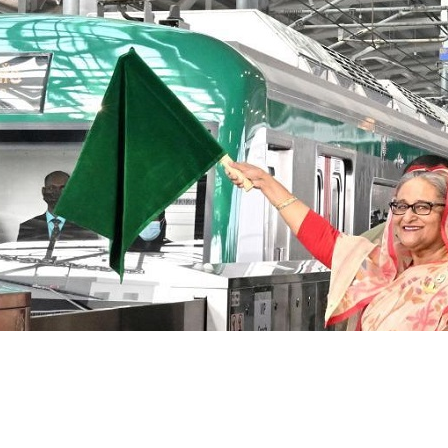
穿越千年的连
中国网剧正走向“无时差”触达海外观众
在一个变暖的世界里
演 以色彩启
城市
明祭扫活动 缅
引争议 高效
春意满盈
影响”吗？
局势持续紧张
医院暂停非紧