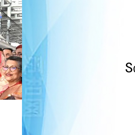
，孟加拉国的服装业能“不受气候
幕
“汉语桥”线上团组项目在尼泊尔开始实施
中国援尼医疗队蓝毗尼义诊：跨国界的公益暖流