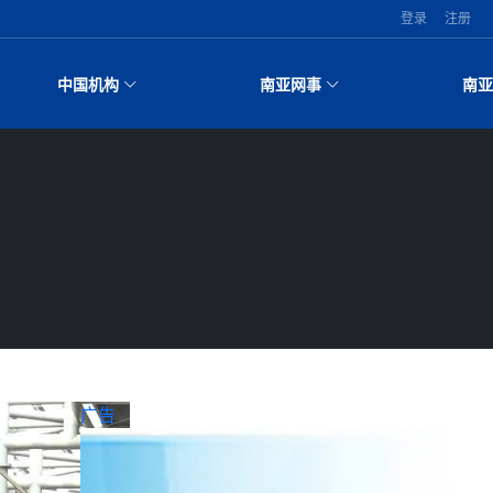
登录
注册
中国机构
南亚网事
南亚
中国驻尼使馆
文化﹒艺术
引发洪灾滑坡 44人遇难超百万人
中国文化中心
尼泊尔雨季将至灾害风险攀升 中使馆发布安全防疫重
喜马拉雅地缘博弈复盘：尼印关系转
娱乐﹒体育
系
中资企业协会
要提醒
“我和中国的故事——庆祝尼泊尔中国文化中心成立十
1962年中印边境局势
特朗普为世界杯冠军西班牙队颁奖
生活﹒健康
巴
孟加拉国出售劳工签证
华侨华人协会
周年”征文系列之一：中国是我的第二故乡
华为深耕尼泊尔二十余年：以人才培养赋能ICT发展，
南亚网视《中尼一家亲》摄制组志愿
本网原创
孟
来最严重麻疹疫情 死亡儿童超过
华团一行访问南亚研究所
张茂明大使拜会尼泊尔联邦院新任副主席班达里
甘肃庆阳二十一载“香”约：一座城
2026世界杯各大奖项出炉！罗德里
龄球阵容：阿夫里迪
加大孔子学院
共筑数字未来
香港职业生涯协会访尼：聚焦“一带一路”合作与创业故
中国驻尼使馆
长篇历史小说《雪域天妃：尺尊公主传
斯
我就不可能成为一名作家”
“我和中国的故事——庆祝尼泊尔中国文化中心成立十
包揽三大重磅荣誉
全球首个！马尔代夫正式实施“世代禁
拉国实现梦想”（共创繁荣发展新时
张茂明大使拜会尼泊尔内政部长阿亚尔
散记丨八载风雪归雪域，两度西行赴
年轻消费者时尚选择
特大孔子学院
事
第25届“汉语桥”世界大学生中文比赛尼泊尔赛区预选赛
脉合流：技艺传承与文明共生 第九章
成都大运会
马
开始
周年”征文
南亚网视“2026年新年恭贺视频”免费发布启事（面向在
行议会选举 为去年政治动荡后首次
加拉国游客来中国旅游
中国动画产业，从“默默无闻”到全球
生死时速！毒蛇完成“致命一击”有多
外交部发言人就尼泊尔联邦议会众议院选举答记者问
尼泊尔廓尔喀乡村行：故土羁绊与青
股的孟加拉国首个综合智慧能源项
圆满落幕
特里布文大学孔子学院作品 荣获 “最・孔院” 短视频征
援尼医疗队
（成都大运会）外国记者看大运：通
杭州亚运会
量中等
尼中资机构及企业）
尼泊尔蓝毗尼首届“国际和平节”活动纪实
长篇历史小说《雪域天妃：尺尊公主传
比赛中创保龄球胜利纪录
铭记历史守望和平｜“我的南京”主题展览在尼泊尔中国
达卡市市长阿提库·伊斯拉姆
享年101岁，全球最长寿奥运冠军离
英媒：不要把童年创伤留在“记忆阁楼
张茂明大使拜会尼泊尔外秘拉伊
千年典籍赋能中尼文明互鉴 首部直
，诠释嫦娥奔月之美！
中国在尼企业
集活动特等奖
中国援尼医疗队协调捐赠新车 助力尼泊尔肿瘤医院提
国发展奇迹
境外媒体：杭州亚运在欢庆与惜别中
“汉语桥”尼泊尔赛区决赛圆满落幕，安艺青、陈俐莎摘
脉合流：技艺传承与文明共生 第八章
征程
文化中心隆重开幕
中铁二局尼泊尔军方公路十标项目部：趣味竞技燃激情
尼泊尔首届“中国新年”系列庆祝活动纪实
策，服装制造商预计出口额将额外
国新任总统
执政，性交易却合法化，工人每天
高龄仍不戴眼镜看报纸
国记》于蓝毗尼正式首发
“苏超”冠军奖杯，南京造！
冬天，真不建议你吃太多烤红薯（不
官员关注孟加拉国脱离最不发达国
升服务能力
拉萨⇌加德满都直飞航班每周一班
德玛大桥铁路连接线传来好消息
快乐：砥砺前行，再创辉煌！
得桂冠
第23届“汉语桥”世界大学生中文比赛（尼泊尔赛区）决
大运会给成都市民带来激情与欢乐
潮评丨“史上最好的一届亚运会”闭幕
篝火欢歌庆元旦
长篇历史小说《雪域天妃：尺尊公主传
化大型污水处理厂竣工 中方：“一
柏林中国文化中心举办诗歌诵读会《春天吞噬了冬天》
青海省玉树藏族自治州商务考察团到访尼泊尔
首条轻轨正式开通
赛圆满落幕
援尼医疗队首批中医设备及"侨胞药箱"抵尼 加都诊疗
喜马拉雅航空开通拉萨-加德满都直飞航线
远方”？
因燃料危机而面临天然气困境
嶂的朱加尔雪山
第24届“汉语桥”尼泊尔赛区决赛收官 加都大学苏庆山
脉合流：技艺传承与文明共生 第七章
成都大运会｜尼泊尔乒乓球选手：中
伴国又一例证
南航与文旅机构共庆中国旅游日，深化中尼文旅合作
例升至283例，专家预警11月后
斯里兰卡中国文化中心图书馆正式对外开放
尼泊尔武术运动员今日启程赴中国湖州参加亚运会赛前
加下届大选
中心服务能力温情双升级
夺冠
第22届“汉语桥”世界大学生中文比赛在加德满都隆重举
喜马拉雅航空正式复航重庆=加德满都
熊猫
印度代表队奖牌数破百，印度总理莫
海军参谋长
多拉乐加特”
长篇历史小说《雪域天妃：尺尊公主传
国实现梦想”
绿茵驰骋展英姿 白衣守护践仁心——医疗队护航中尼
强化训练和交流学习
到 2041 年成为发达国家
行
河北第16批援尼医疗队加德满都义诊：温情守护侨胞
广告
加大孔院举办“儒韵华彩”文化周 开启中尼文化交流新篇
南亚网视特别推荐 | 中工国际董事长王博接受人民网
脉合流：技艺传承与文明共生 第六章
成都大运会：尼泊尔参赛队员武术比
志愿者：亚运赛场的“无名英雄”
必须为罗兴亚人的遣返建立信任和
尼泊尔 金钟之星民乐团带来浓郁
友谊足球赛
健康
国签署合作协议，成立联合商业委
章
第16届“汉语桥”世界中学生中文比赛海外预选赛尼泊尔
专访
3）
长篇历史小说《雪域天妃：尺尊公主传
尼泊尔18名大学生今日出征大运会
东京奥运会跳高冠军巴希姆：“亚运
赛区比赛在加德满都举行
视频：中国援尼医疗队蓝毗尼义诊：跨国界的公益暖流
第十七届“汉语桥” 第四届“汉语秀”尼泊尔赛区选拔赛落
尼泊尔上马相迪A水电站成功应对今年最大洪峰考验
脉合流：技艺传承与文明共生 第五章
力相送
的奥运会”