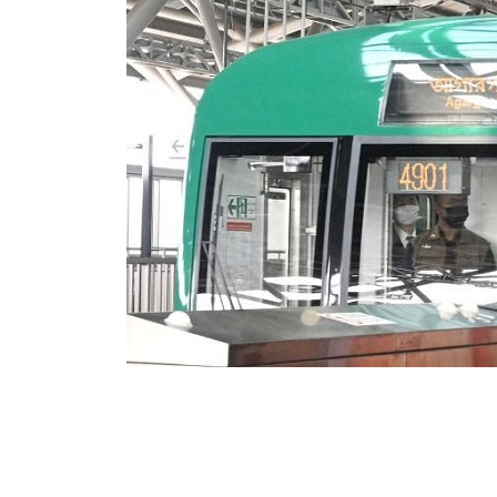
丝绸之路：从驼铃再响到现代文明通道 
尼泊尔互动儿童剧《甜苹果》加德满都热
从增量扩张到存量提质 建设现代化人民
华夏英烈永铭心: 多国使馆携侨界举行清
新政百日观察：尼泊尔沙阿政府激进施政
接与当下的实践
加德满都春日盛景组图：谷地繁花绽放，
迪多元视角
怀海外烈士
变革与程序争议并存
尼泊尔孙萨里县爆发群体冲突致1死9伤 
泰国清迈成立“华人华侨刘巧儿评剧社”
当地延长宵禁管控
医护人员遇袭引发全国抗议 尼泊尔多家
急医疗服务