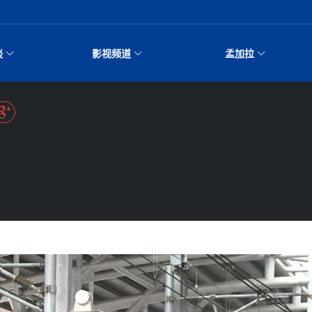
谈
影视频道
孟加拉
访谈
微电影
孟加拉头条
震源深度10千
国电影节”在尼泊尔首都加德满都正式开幕 《大风
人物
微电影《一缕阳光》
电视剧
孟加拉国东南部暴雨
华侨华人
快达成协议即
导演兼编剧张琪接受南亚网视专访
拆改”到“经营”：中国城市更新如何在存量中破局？
故事
22集电视剧《山海情》尼语版 第二十二集
电影院
受困 救援受阻
芒果促进中孟贸易关
旅游文化
深汕微电影《新生活》
动长征精神与
载初心 实干赴征程——探秘富贵车业掌舵人巫兴
故事
纪录片
乔治亚·马洛尼抱怨
娱乐体育
空难赔偿拟提
丨探秘富贵车业掌舵人巫兴贵的非凡之路
搅局南海，日学者警告：日本正图谋南下将菲律宾
22集电视剧《山海情》尼语版 第二十一集
孟加拉国暴发数十年
孟加拉国智库学者访
微电影《东方梦》
单向发展困境
非凡之路
柜台 她的世界
纪录片丨喜马拉雅情缘系列之北大的奥妮卡
宣传片
巴基斯坦世界最佳保
生活健康
死亡
成桥头堡
500人
“如果我没有戒酒，
建交70周年系列报道十三丨南亚网视专访尼中友
22集电视剧《山海情》尼语版 第二十集
“中国正在帮助孟加
微电影《少年突击队》
亡
定制专属纸巾，助力品牌形象升级｜A.B.C.paper 尼泊
微直播
港媒：榴莲成为中国
人物访谈
一路向前
异国，仁心不改--专访尼泊尔华侨友好医院创始人
纪录片丨喜马拉雅情缘系列之博克拉的“中江表哥”
孟加拉国世界杯任务
 重度用户需为额
意全面解除武
坛主席高亮先生
尼人权委员会委员比肯·K·达瓦迪莉莉·塔帕：深度
孟加拉国宣布2月举
代）
北京希望吸引更多孟
22集电视剧《山海情》尼语版 第十九集
微电影《我们的答案》
“联”“稳”等
尔定制服务
微短剧
国家电投五凌电力控
视频新闻
车垄断当地近
宁愿返俄也不
琛
达卡周六早上空气质
国家治理危机：政策脱离民生 粗暴执法倒逼民众
纪录片丨喜马拉雅情缘系列之尼泊尔“老广”杰克
全国投票
穆斯塔菲兹在上一场
建交70周年系列报道十二丨南亚网视专访尼中文
王炯会见孟加拉国北
孟加拉旅游产业现状
22集电视剧《山海情》尼语版 第十八集
亟需凝聚共识
20集微短剧《爱在加德满都》第2集
影视资讯
目开工
嫦娥六号暴雨中起飞
图说孟加拉
照亮区域高质
尼泊尔锐达股份有限公司——合成轻钢树脂瓦
极端
藏族创业者在尼泊尔的咖啡梦想
“Vinnata”品牌开启
缓慢 逾半数
规违纪行为展
促日方彻查整
育协会会长哈利仕博士
纪录片丨喜马拉雅情缘系列之幸福的“中间人”
孟加拉国调整进口政
谢哈布丁当选孟加拉
奇葩的孟加拉：女性
卡拉姆·阿里90 岁
续集热潮席卷尼泊尔影坛：是故事延续还是单纯逐利？
专访：世界贸易组织
20集微短剧《爱在加德满都》第1集
历史首次！孟加拉帕
南亚网视祝大家新年
遇阻 万亿水电
穆萨货运双线开通！响应全球，携手开启新篇章
尔新锐政坛女性高塔姆履职百日谈：大刀阔斧推司
增加50亿美元
孟加拉国第一座现代
建交70周年系列报道十一丨南亚网视专访尼泊尔
纪录片丨喜马拉雅情缘系列之弄堂里的尼泊尔餐厅
流汗又流血
12月28日孟加拉国
佳丽同台温情合
家平稳过渡
尔困局根源在
尼泊尔纪录片《从零到8848》亚特兰大首映 聚焦最短
世界借鉴意
孟加拉国的能源计划
视频：尼泊尔层峦叠
大使 释放平
革 深耕青年政治传承
南亚网视新闻会客厅片头
带一路”倡议造福伙
 强调财政与
、交通全面停
地震 全县7个
侨协会 促统会 会长
孟加拉国登革热死亡病
指示为新时代
登顶路线与气候议题
孟加拉国反对派不参
使用提升区域交
 每日诞生一位
李尚福会见孟加拉国
视频 | 美丽的村庄“
丨塞中经贸合作迈向产业链深度融合——访塞尔维
异域味蕾碰撞 瞬间穿越故乡——汉源餐厅
仍处高风险期
“中国正在帮助孟加拉
大型集会呼吁
看待施政、坚
《中尼一家亲》微短剧主创首聚 共绘 “一带一路” 友好
投资孟加拉国以帮助它
“抢着报”
隔16年再夺世
商会主席查代日
孟加拉国表示，缅甸
中国民族音乐会走进
为中东战火埋
唤起家国共鸣
”篮球比赛精
新篇
阳，丝路雄关上
沙特阿拉伯与孟加拉
市场高层会议
“绿色丝路”
安全
的中国文化体验(实况
 蛇咬、山体滑
守一中原则才
《Jerry on Top》在尼泊尔开拍，父子档首同台引期待
员会
在首尔举办
、黎家盈