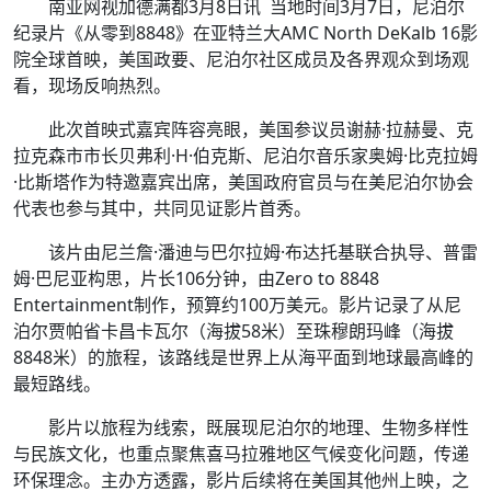
南亚网视加德满都3月8日讯 当地时间3月7日，尼泊尔
纪录片《从零到8848》在亚特兰大AMC North DeKalb 16影
院全球首映，美国政要、尼泊尔社区成员及各界观众到场观
看，现场反响热烈。
此次首映式嘉宾阵容亮眼，美国参议员谢赫·拉赫曼、克
拉克森市市长贝弗利·H·伯克斯、尼泊尔音乐家奥姆·比克拉姆
·比斯塔作为特邀嘉宾出席，美国政府官员与在美尼泊尔协会
代表也参与其中，共同见证影片首秀。
该片由尼兰詹·潘迪与巴尔拉姆·布达托基联合执导、普雷
姆·巴尼亚构思，片长106分钟，由Zero to 8848
Entertainment制作，预算约100万美元。影片记录了从尼
泊尔贾帕省卡昌卡瓦尔（海拔58米）至珠穆朗玛峰（海拔
8848米）的旅程，该路线是世界上从海平面到地球最高峰的
最短路线。
影片以旅程为线索，既展现尼泊尔的地理、生物多样性
与民族文化，也重点聚焦喜马拉雅地区气候变化问题，传递
环保理念。主办方透露，影片后续将在美国其他州上映，之