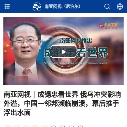
南亚网视（尼泊尔）
Play
Video
南亚网视｜成锡忠看世界 俄乌冲突影响
外溢，中国一邻邦濒临崩溃，幕后推手
浮出水面