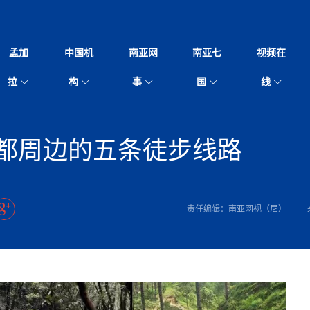
孟加
中国机
南亚网
南亚七
视频在
规待内阁审批 地铁BRT齐上
影
中国电影节”在尼泊尔首都加德满都正式开幕 《大
孟加拉头条
微电影《一缕阳光》
中国驻尼使馆
孟加拉国东南部暴雨引发洪灾滑坡 44人遇难超百
文化﹒艺术
尼泊尔雨季将至灾害风险攀升 中使
印度新闻
喜马拉雅地缘博弈
视频
拉
构
事
国
线
调卡壳
杀》导演兼编剧张琪接受南亚网视专访
万人受困 救援受阻
疫重要提醒
响1962年中印边
击 特朗普：美伊尽快达成协
剧
“拆改”到“经营”：中国城市更新如何在存量中破
华侨华人
22集电视剧《山海情》尼语版 第二十二集
中国文化中心
芒果促进中孟贸易关系
娱乐﹒体育
“我和中国的故事——庆祝尼泊尔中
尼泊尔新闻
特朗普为世界杯冠
新尼
深汕微电影《新生活》
划
？
立十周年”征文系列之一：中国是我
阿里代表团访尼圆满收官 友城
频丨探秘富贵车业掌舵人巫兴贵的非凡之路
孟加拉国暴发数十年来最严重麻疹疫情 死亡儿童
张茂明大使拜会尼泊尔联邦院新任副
甘肃庆阳二十一载“
沙水拍云崖暖：云南推动长征精
院
轮载初心 实干赴征程——探秘富贵车业掌舵人
旅游文化
中资企业协会
乔治亚·马洛尼抱怨孟加拉国出售劳工签证
生活﹒健康
华为深耕尼泊尔二十余年：以人才培养
巴基斯坦新闻
南亚网视《中尼一
开心
开启发展新篇
22集电视剧《山海情》尼语版 第二十一集
超过500人
孟加拉国智库学者访华团一行访问南亚研究所
奔赴
2026世界杯各大
微电影《东方梦》
都周边的五条徒步线路
共生
兴贵的非凡之路
展，共筑数字未来
事
2
一建筑倒塌 已致9人死亡
本搅局南海，日学者警告：日本正图谋南下将菲
“我和中国的故事——庆祝尼泊尔中
班牙包揽三大重磅
尼建交70周年系列报道十三丨南亚网视专访尼
张茂明大使拜会尼泊尔内政部长阿亚
尼泊尔数字经济陷入单向发展
片
的柜台 她的世界
娱乐体育
纪录片丨喜马拉雅情缘系列之北大的奥妮卡
华侨华人协会
巴基斯坦世界最佳保龄球阵容：阿夫里迪
本网原创
香港职业生涯协会访尼：聚焦“一带一
孟加拉国新闻
长篇历史小说《雪
新旅
宾打造成桥头堡
“如果我没有戒酒，我就不可能成为一名作家”
立十周年”征文
脱县发生4.6级地震 震源深度
友好论坛主席高亮先生
22集电视剧《山海情》尼语版 第二十集
孟加拉国宣布2月举行议会选举 为去年政治动荡后
“中国正在帮助孟加拉国实现梦想”（共创繁荣发展
散记丨八载风雪归
微电影《少年突击队》
业故事
卷·双脉合流：技艺
新向优向绿，中国经济一路向前
根异国，仁心不改--专访尼泊尔华侨友好医院创
南亚网视“2026年新年恭贺视频”免
全球首个！马尔代夫
裁军协议 哈马斯同意全面解
首次全国投票
新时代）
中国动画产业，从“
外交部发言人就尼泊尔联邦议会众议
研究会研讨会 重申坚持一个
片
生活健康
定制专属纸巾，助力品牌形象升级｜A.B.C.paper
加大孔子学院
港媒：榴莲成为中国年轻消费者时尚选择
中国驻尼使馆
第25届“汉语桥”世界大学生中文比
斯里兰卡新闻
巧
本网
人夏琛琛
纪录片丨喜马拉雅情缘系列之博克拉的“中江表哥”
孟加拉国世界杯任务开始
向在尼中资机构及企业）
步撤军
访尼人权委员会委员比肯·K·达瓦迪莉莉·塔帕：
北京希望吸引更多孟加拉国游客来中国旅游
铭记历史守望和平｜“我的南京”主题
尼建交70周年系列报道十二丨南亚网视专访尼
22集电视剧《山海情》尼语版 第十九集
问
尼泊尔廓尔喀乡村
微电影《我们的答案》
尼泊尔定制服务
选赛圆满落幕
球第二 中国新能源车垄断当
尼泊尔蓝毗尼首届“国际和平节”活动
为桥，同心筑梦
度复盘国家治理危机：政策脱离民生 粗暴执法
中国文化中心隆重开幕
生死时速！毒蛇完成
航空乘客权利法案 空难赔偿
文化教育协会会长哈利仕博士
孟加拉国调整进口政策，服装制造商预计出口额将
王炯会见孟加拉国北达卡市市长阿提库·伊斯拉姆
织
享年101岁，全球
度候选汉字发布 包括“睦”“联”
播
人物访谈
特大孔子学院
国家电投五凌电力控股的孟加拉国首个综合智慧能
成都大运会
特里布文大学孔子学院作品 荣获 “最・
马尔代夫新闻
（成都大运会）外
新闻会
达卡周六早上空气质量中等
长篇历史小说《雪
逼民众走向极端
国藏族创业者在尼泊尔的咖啡梦想
纪录片丨喜马拉雅情缘系列之尼泊尔“老广”杰克
穆斯塔菲兹在上一场比赛中创保龄球胜利纪录
中铁二局尼泊尔军方公路十标项目部
廷足协在世界杯上的违规违纪行
额外增加50亿美元
孟加拉旅游产业现状
22集电视剧《山海情》尼语版 第十八集
张茂明大使拜会尼泊尔外秘拉伊
责任编辑：南亚网视（尼）
源项目开工
频征集活动特等奖
证中国发展奇迹
爆炸致34名矿工死亡
尼泊尔锐达股份有限公司——合成轻钢树脂瓦
“汉语桥”尼泊尔赛区决赛圆满落幕，
卷·双脉合流：技艺
激情 篝火欢歌庆元旦
尼泊尔首届“中国新年”系列庆祝活动
阶段 外交部再次敦促日方彻
柏林中国文化中心举办诗歌诵读会《
英媒：不要把童年创
尼建交70周年系列报道十一丨南亚网视专访尼
奇葩的孟加拉：女性执政，性交易却合法化，工人
千年典籍赋能中尼
“苏超”冠军奖杯，
接踵而至 巴伦政府亟需凝聚
剧
视频新闻
20集微短剧《爱在加德满都》第2集
援尼医疗队
嫦娥六号暴雨中起飞，诠释嫦娥奔月之美！
杭州亚运会
中国援尼医疗队协调捐赠新车 助力
不丹新闻
境外媒体：杭州亚
中国甘
莎摘得桂冠
巧
尼泊尔281个水电项目遇阻 万亿
“Vinnata”品牌开启征程
泊尔新锐政坛女性高塔姆履职百日谈：大刀阔斧
纪录片丨喜马拉雅情缘系列之幸福的“中间人”
谢哈布丁当选孟加拉国新任总统
天》
Siri AI或将收费 重度用户需
尔华人华侨协会 促统会 会长
孟加拉国登革热死亡病例升至283例，专家预警11
每天流汗又流血
卡拉姆·阿里90 岁高龄仍不戴眼镜看报纸
《佛国记》于蓝毗
院提升服务能力
中国—中亚精神”如何照亮区域
历史首次！孟加拉帕德玛大桥铁路连接线传来好消
第23届“汉语桥”世界大学生中文比
大运会给成都市民
俄乌战场经历 坦言宁愿返俄
穆萨货运双线开通！响应全球，携手开启新篇章
司法改革 深耕青年政治传承
南航与文旅机构共庆中国旅游日，深
青海省玉树藏族自治州商务考察团到
多人受伤 列车脱轨、交通全
月后仍处高风险期
冬天，真不建议你
寻发展确定性
讯
图说孟加拉
续集热潮席卷尼泊尔影坛：是故事延续还是单纯逐
中国在尼企业
专访：世界贸易组织官员关注孟加拉国脱离最不发
拉萨⇌加德满都直飞航班每周一班
百年
时代”？
20集微短剧《爱在加德满都》第1集
息
南亚网视祝大家新年快乐：砥砺前行，再创辉煌！
区）决赛圆满落幕
第24届“汉语桥”尼泊尔赛区决赛收官
长篇历史小说《雪
孟加拉国第一座现代化大型污水处理厂竣工 中
作
发生5.7级、5.8级地震 全
纪录片丨喜马拉雅情缘系列之弄堂里的尼泊尔餐厅
12月28日孟加拉国首条轻轨正式开通
斯里兰卡中国文化中心图书馆正式对
胖）
潮评丨“史上最好的
利？
达国家平稳过渡
反复陷入僵局 尼泊尔困局根
援尼医疗队首批中医设备及"侨胞药箱
庆山夺冠
卷·双脉合流：技艺
成都大运会｜尼泊
实账单百万富翁计划” 每日诞生
南亚网视新闻会客厅片头
方：“一带一路”倡议造福伙伴国又一例证
 暂无人员伤亡
访丨塞中经贸合作迈向产业链深度融合——访塞
尼泊尔武术运动员今日启程赴中国湖
“心向远方”？
界小姐冠军出炉 新晋佳丽同台温
米拉看
字
义乌“焕新”开市
诊疗中心服务能力温情双升级
藏发展之路为何具有世界借鉴
孟加拉国的能源计划因燃料危机而面临天然气困境
视频：尼泊尔层峦叠嶂的朱加尔雪山
第22届“汉语桥”世界大学生中文比
巧
看大熊猫
一轮对伊朗的打击行动
维亚工商会主席查代日
绿茵驰骋展英姿 白衣守护践仁心—
赛前强化训练和交流学习
喜马拉雅航空开通拉萨-加德满都直
重举行
加大孔院举办“儒韵华彩”文化周 开
异域味蕾碰撞 瞬间穿越故乡——汉源餐厅
尼泊尔纪录片《从零到8848》亚特兰大首映 聚焦
“中国正在帮助孟加拉国实现梦想”
孟加拉国反对派不参加下届大选
中尼友谊足球赛
印度代表队奖牌数
京召开 习近平重要指示为新
娱乐
尼泊尔各界呼吁理性看待施
绸之路桥”完工 投入使用提升区
河北第16批援尼医疗队加德满都义
李尚福会见孟加拉国海军参谋长
视频 | 美丽的村庄“多拉乐加特”
新篇章
长篇历史小说《雪
成都大运会：尼泊
·沙阿主持召开资本市场高层
别会见中印两国驻尼大使 释
最短登顶路线与气候议题
喜马拉雅航空正式复航重庆=加德满