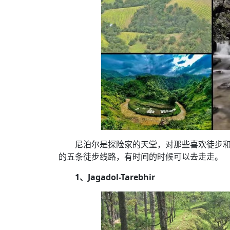
时代侨务工作指明
2026世界人工智能
政、坚守法治善治
域交通与经济
中文日益受各国重视 
会议 着力提振投资
放平衡外交积极信
社会新闻
化解局部紧张局势 
呼吁社会和谐团结
“水立方杯”中文歌
南亚网视丨中资企业
南亚网评丨纵容分裂
天山驼队3000公里
一株菌草跨越山海—
财经·三里河
法治护航民营经济
共鸣 展现文化认同
赛精彩摄影集锦（
则才是尼国长久正
关上演古今对话
丝路”实践
尼泊尔24小时连发4
体滑坡为主要灾害
在韩留学人员传承“
神舟二十三号乘组
新政百日观察：尼
丝绸之路：从驼铃再
低空安全司亮相，为
办
高效变革与程序争
的连接与当下的实
尼泊尔互动儿童剧《
加德满都春日盛景
一张圆桌映照中国
彩启迪多元视角
华夏英烈永铭心: 
动 缅怀海外烈士
平陆运河重塑广西
尼泊尔孙萨里县爆发
紧张 当地延长宵禁
泰国清迈成立“华人
低空安全司亮相 万
医护人员遇袭引发全
非紧急医疗服务
尼泊尔是探险家的天堂，对那些喜欢徒步
的五条徒步线路，有时间的时候可以去走走。
1、Jagadol-Tarebhir