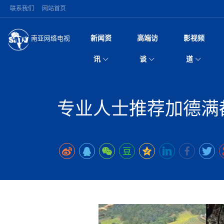
联系我们
网站首页
新闻资
高端访
影视频
南亚网络电视
今日头条
名人访谈
加德满都新版交通总
微电
“
讯
谈
道
马 快速通道军地协
风
国际新闻
全球人物
美方暂缓对伊军事打
电视
从
议即可取消开战计
局
深耕中尼友谊 西藏
视
中国新闻
创业故事
（长江十年行）金
电影
车
缔结引领边境合作
专业人士推荐加德满
神与长江文化交融
巫
印度马哈拉施特拉邦
日
中
经济新闻
凡人故事
消费火爆出口疲软 
纪录
她
律
突发：西藏林芝市墨
中
困境亟待破局
好评中国丨向实向
扎
10千米
美国促成加沙历史性
环球观察
尼泊尔取消国际藏学
宣传
始
除武装 以色列将逐
专
中
中国政策
尼电动新车市占率全
时政微观察丨以侨
深
尼泊尔国民议会审议
中
一带一路
2026“一带一路”年
微直
地近八成市场
倒
中
拟提高至10万美元
国际足联：对阿根
“稳”等
巴基斯坦西南部煤矿
为展开调查
持刀闯馆案进入公诉
中
南亚网评
南亚网评｜多重考验
微短
PPA审批持续停滞 
查整改
尼
苹果公司首次暗示新版
泊
共识推进善治
东西问｜强晓云：“
水电投资承压
被俘尼泊尔青年讲述
推
为额外算力买单
日本熊本突发强震致
丝路故事
世界从中国两会探
影视资
高质量合作的“黄金
也不愿归国
面停运
青海海南州兴海县接连
南亚网评：邻国外交
尼泊尔政府推出“真
县7个乡镇设施受损
专
图说南亚
2026年尼泊尔世
源在于国家能力赤
接单啦！“世界超市”
75年沧桑蝶变，西
一位百万卢比得主
美军称已完成最新
尔
情合影
意义？
全球华人
全国侨务工作会议在
执政百日舆情多发 
阿富汗尼姆鲁兹“丝
尼泊尔总理巴伦德拉
尼泊尔巴伦政府将分