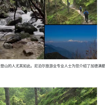
方向
大会开幕
侨胞健康
课程从“试试看”变为“抢着报”
第16届“汉语桥”世界中学生中文比
卷·双脉合流：技艺
者信心
号
投资孟加拉国以帮助它到 2041 年成为发达国家
志愿者：亚运赛场的
尼泊尔赫塔乌达举行大型集会
成锡忠
泊尔赛区比赛在加德满都举行
珍
孟加拉国表示，缅甸必须为罗兴亚人的遣返建立信
中国民族音乐会走进尼泊尔 金钟之星民乐团带来
第十七届“汉语桥” 第四届“汉语秀”
尼泊尔18名大学
耗
《中尼一家亲》微短剧主创首聚 共绘 “一带一路”
南亚网视特别推荐 | 中工国际董事
曲大赛巴西赛区收官：唤起家国
协会第五届“比亚迪杯”篮球比
活动引朝野反思 坚守一中原
“归乡”！今日叩关洛阳，丝路雄
视频：中国援尼医疗队蓝毗尼义诊：
—中国科学家林占熺的“绿色
任和安全
浓郁的中国文化体验(实况3）
赛落幕
款助力相送
友好新篇
沙特阿拉伯与孟加拉国签署合作协议，成立联合商
民网专访
东京奥运会跳高冠
行稳致远
《一周新
一）
道
暖流
“汉语桥”线上团组项目在尼泊尔开始
长篇历史小说《雪
业委员会
会前的奥运会”
2起灾害 致3死21伤 蛇咬、山
卷·双脉合流：技艺
《Jerry on Top》在尼泊尔开拍，父子档首同台引
尼泊尔上马相迪A水电站成功应对今
观众俱
五四”精神主题座谈会在首尔举
确定：朱杨柱、张志远、黎家盈
泊尔沙阿政府激进施政引争议
响到现代文明通道 穿越千年
低空经济“起飞”保驾护航
中国援尼医疗队蓝毗尼义诊：跨国界
巧艺
期待
在一个变暖的世界里，孟加拉国的服装业能“不受
验
议并存
践
气候影响”吗？
视频
甜苹果》加德满都热演 以色
组图：谷地繁花绽放，春意满盈
制造全球新坐标
中国网剧正走向“无时差”触达海外观众
多国使馆携侨界举行清明祭扫活
短视频
开放新格局
群体冲突致1死9伤 局势持续
第三届中尼
管控
华侨刘巧儿评剧社”
亿级产业“管理双翼”就位
2026新
国抗议 尼泊尔多家医院暂停
视频
和登山的人尤其如此。尼泊尔旅游业专业人士为您介绍了加德满
直播