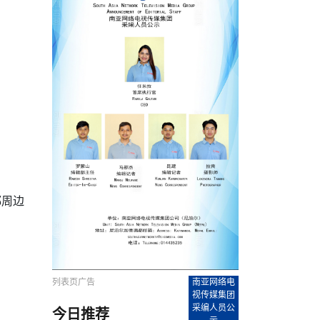
农村的发现
赞讲话（实况）
深化合作
尔代表处）
南亚网视SATV丨《米拉看中国》 第八集：广场舞
8000米之上：一位夏尔巴高山摄影师镜头中的人
赛海外预选赛尼
传承与文明共生 第六章 古道遗
南亚网视《SATV新闻会客厅》专访尼泊尔旅游局
南亚网视 SATV | 遇见环县
从教师到厨师：吉塔在加德满都推广缅甸味道
孟加拉国人被骗赴俄：合法移民沦为俄乌战场“消
选手
“无名英雄”
看世界
南亚网视 SATV |莫迪政府动作不断，对印控克什
中尼建交70周年
照片
(下)
与山
兄弟点红节：尼泊尔手足情深的神圣庆典
局长Mani Raj Lamichhane
尼泊尔赛区选拔
生今日出征大运会：在尼华侨捐
品”
马尔代夫杜拉杜环礁米德岛30吨制冰厂及50吨储
甘肃：探访祁连山——高台马营河大峡谷、小泉丹
长王博接受人
2025年米其林钥匙奖揭晓：不丹三家酒店获殊荣
米尔加强控制，或最终导致印度分裂
台湾乐手牵手大陆剧团 两岸戏腔共鸣
专访喜马拉雅航空总裁周恩永：云端
南亚网视丨百年华诞：绒花（侯艳琪大使）
跨国界的公益
冰设施正式启用
南亚网视 SATV | 环州故城之沙场风云
尼泊尔“疯狂蜂蜜” ：大自然馈赠的野生灵丹妙药
霞
中文志愿者服务博卡拉中尼友谊龙舟赛
军巴希姆：“亚运会就像是奥运
闻综述》
香港卫视南亚网视《一周新闻综述》2023第23期
中尼建交七十周年南亚网
新丝路
南亚网视丨《米拉看中国》第二集 走进中国 认识
从攀登世界之巅到组织巅峰探险：强·达瓦·夏尔巴
乌鸦节：崇敬阎罗使者的传统与象征意义
实施
域天妃：尺尊公主传奇》 第七
南亚网视《SATV新闻会客厅》专访尼泊尔国际电
不丹公务员人工智能技能缺口凸显 亟需开展针对
（总第039期）
视赴青海玉树系列活动报
南亚网视｜成锡忠看世界 俄乌战争会打多久？美
中国
尼泊尔中资企业协会举办第二届“华为杯”篮球赛
与“七峰探险”的传奇
南亚网视丨百年华诞：歌唱祖国（合唱，尼泊尔博
传承与文明共生 第五章 村落藏
影节入围中国影片《巴彦查干》导演复强先生
通讯：尼泊尔费瓦湖上的龙舟赛
年最大洪峰考
性培训
乐部
CCTV-4央视海外观众俱乐部向全球华侨华人拜年
道专题
前高官已经定性，美国想实现三个战略目标
（实况3）
喜马拉雅航空开通拉萨——博克拉航
卡拉华侨人华人协会）
的公益暖流
提哈尔节（灯节）：灯火辉煌与手足情深的节日
了！
香港卫视南亚网视《一周新闻综述》2023第22期
中丝路”再添通道
南亚网视丨《米拉看中国》笫三集：浓情中国 趣
普通市民写给“巴特巴特尼”董事长明·巴杜·古隆的
赛出国际友谊 中国四川龙舟队包揽首届“中尼友谊
直播
俄乌軍事冲突
南亚网视SATV丨基辅多地爆炸：激
（总第038期）
南亚网视｜成锡忠看世界 我的联合国维和行动经
味人生
尼泊尔中资企业协会举办第二届“华为杯”篮球赛
信：您必将再次崛起，而且更加强大
南亚网视丨百年华诞：亲爱的中国我爱你（佳境，
龙舟赛”全部冠军
CCTV-4尼泊尔加德满都观众俱乐部祝全球华侨华
历-经历冲突和政变，确保中国维和人员安全
（实况2）
尼泊尔总理专机出访中国，喜马拉
尼泊尔华侨华人协会推荐）
展示
《欢迎来加德满都过大年》参赛视频 探索秘境尼
成锡忠看世界
南亚网视｜成锡忠看世界 我亲历的
人新年快乐、龙年大吉！
俄乌軍事冲突专题/南亚网视国际丨
香港卫视南亚网视《一周新闻综述》2023第21期
南亚网视丨《米拉看中国》 第四集：大美中国 山
辛哈杜巴宫的故事：从烈焰到重生
中国四川龙舟队包揽首届“中尼友谊龙舟赛”双冠
泊尔
事件一：孟加拉前总统被军人暗杀
署：过去10天超150万乌克兰难民
（总第037期）
南亚网视｜成锡忠看世界 佩洛西行程未包含台
河娇娆（上）
尼泊尔中资企业协会举办第二届“华为杯”篮球赛
喜马拉雅航空荣获国际IOSA认证
媒体峰会
第三届中尼媒体峰会：新中国成立75周年恭贺视
走访慰问在尼联谊企业
南亚网视SATV丨“走访在尼联谊企业
CCTV-4主持人2024新年祝词
湾，两大细节显示，她内心并未彻底放弃访台
（实况1）
频
锟铧农业在尼打造中国式高科技示
《欢迎来加德满都过大年》参赛视频 欢迎到加德
南亚网视｜成锡忠看世界 从安倍晋
俄媒：俄军已掌控乌制空权 俄乌代
香港卫视南亚网视《一周新闻综述》2023第20期
春恭贺片
同庆新岁·共享未来——2026新年祝福视频合辑
2022北京冬奥会
好消息！由南亚网视拍摄制作的尼
满都过春节宣传片
看暗杀工具的演变，枪支最流行却
地
（总第036期）
2024年央视春晚宣传片
南亚网视｜成锡忠看世界 佩洛西今晚抵台？美航
贺北京冬奥视频被中国外交部采用
第三届中尼媒体峰会：我爱你中国
南亚网视SATV丨“走访在尼联谊企业
母快速向台海集结，解放军得用实际行动反制
直播
丝合酒店宝石湖宾馆
南亚网视 SATV | 侯艳琪大使出席
都周边
尼泊尔华侨华人协会新年恭贺视频
哥拿巴迪砖业有限公司销售量创新
视频：加德满都大学孔子学院举办龙年春节庆祝活
南亚网视｜成锡忠看世界 斯里兰卡
停火撤军问题暂未谈拢，俄乌一致
香港卫视南亚网视《一周新闻综述》2023第19期
《2023中央广播电视总台春节联欢晚会》01（央
国援尼医疗队颁发感谢状仪式
尼泊尔滑雪健儿备战2022北京冬奥
动
第三届中尼媒体峰会：尼泊尔学生合唱“我爱你中
打算继续向中印寻求信贷支持，中
（总第035期）
视授权南亚网视直播）
回放
【直播回放-10】CEAN“比亚迪杯”篮球赛闭幕式
中共百年华诞
专家：中国共产党百年历程中与侨
国”
尼泊尔中国文化中心新年恭贺视频
南亚网视SATV丨“走访在尼联谊企业
俄媒：俄军已掌控乌制空权 俄乌代
南亚网视 SATV | 中国作家雪漠尼
第十三批援尼医疗队 传承中国医疗精
尼泊尔滑雪健儿备战2022北京冬奥
《欢迎来加德满都过大年》短视频参赛作品展播
南亚网视｜成锡忠看世界 巴基斯坦
地
小说精选》新书发布暨座谈交流会
医疗骨干
001号
第三届中尼媒体峰会：祖国颂——庆祝新中国成立
尼泊尔加德满都大学孔子学院新年恭贺视频
频发，如何破局？中方应助巴方提
【直播回放-11】CEAN“比亚迪杯”篮球赛闭幕式
中国共产党百年华诞的世界期待
75周年
闪光时间｜冬奥燃起冰雪热
“狮”书共舞，未来可期——尼文版
南亚网视SATV丨“走访在尼联谊企业
新希望尼泊尔农业经济有限公司新年恭贺视频
南亚网视｜成锡忠看世界 俄乌冲突
【直播回放-7】CEAN“比亚迪杯”篮球赛 冠亚军决
南亚网络电视丨尼泊尔华侨华人协
列表页广告
南亚网络电
选》在尼泊尔捐赠活动
深耕尼泊尔市场为尼民众致富带来“新
第三届中尼媒体峰会：歌曲《天佑中华》
国一邻邦濒临崩溃，幕后推手浮出
北京2022年冬奥会和冬残奥会安全
赛（安徽开源队VS中国电建队）
共产党建党100周年王冰洁独唱《
视传媒集团
次会议召集加强场馆安保团队建设
采编人员公
今日推荐
南亚网视 SATV |丝合酒店宝石湖
南亚网视SATV丨“走访在尼联谊企业
交通安全隐患