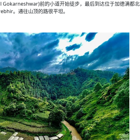
agadol Gokarneshwar)前的小道开始徒步，最后到达位于加德满都
Tarebhir。通往山顶的路很平坦。