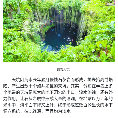
益吉天坑
天坑因海水长年累月侵蚀石灰岩而形成，地表抬高或塌
陷，产生出数十个如井如瓮的天坑。其实，分布在半岛上多
个地带的天坑是庞大的地下洞穴的出口，流水溶蚀，还有外
力作用，让石灰岩层中形成大量的溶洞，在地球以万计年的
光阴中，海平面下降又上升，终于形成这数百公里长的水下
洞穴系统，彼此连通，而且均为淡水。