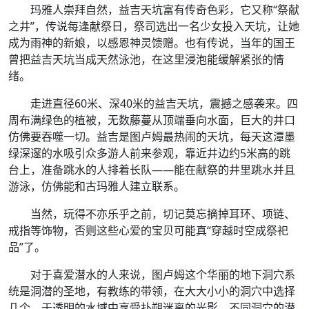
玛雅人崇拜自然，益吉天坑富有传奇色彩，它又称“祭献
之井”，传说每逢献祭日，祭司选出一名少女投入天坑，让她
成为雨神的新娘，以感恩神灵馈赠。也有传说，当年的国王
曾把益吉天坑当成天然泳池，在这里浸泡能缓解紧张的情
绪。
走进直径60米、深40米的益吉天坑，震撼之感袭来。四
周布满绿色的植被，无数藤蔓从顶端垂向水面，巨大的井口
仿佛要吞噬一切。益吉是图卢姆最热闹的天坑，每天这潭墨
绿深邃的水吸引众多游人前来参观，靠近井边约5米高的跳
台上，准备跳水的人排着长队——能在献祭的井里跳水并且
游泳，仿佛能和古玛雅人建立联系。
当然，玩得不亦乐乎之前，切记莫忘摘掉耳环、项链、
戒指等饰物，否则这些心爱的宝贝可能真“穿越时空成祭祀
品”了。
对于喜爱潜水的人来说，图卢姆这个华丽的地下洞穴系
统是洞潜的圣地，有教练的带领，在大大小小的洞穴中选择
几个，于透明的水域中享受扑朔迷离的光影。不同洞穴的潜