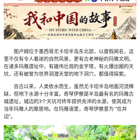
图卢姆位于墨西哥尤卡坦半岛东北部，以度假闻名，这
里不仅有令人着迷的自然风景，更有古老神秘的玛雅文明。
在诸多玛雅遗址中，有雄伟壮观的金字塔，有火爆出圈的天
坑，还有被誉为世界洞潜天堂的地下洞穴，都值得探索。
自古以来，人类依水而生，虽然尤卡坦半岛地面河流稀
缺，但地下水源十分丰富。奇琴伊察是半岛最有名的玛雅古
城遗址，城边的3个天坑可终年提供充沛的水源，使其成为
当年玛雅人的聚居地。在玛雅语里，奇琴伊察意为 “在井
边”。