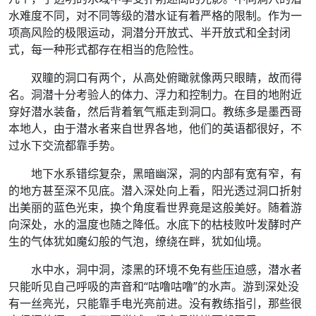
水难度不同，对不同等级的潜水证有着严格的限制。作为一
项高风险的极限运动，洞潜分开放式、半开放式和全封闭
式，每一种形式都存在相当的危险性。
双瞳的洞口有两个，从高处俯瞰就像两只眼睛，故而得
名。洞潜十分考验人的体力、浮力和控制力。在目的地附近
穿好潜水装备，然后背着氧气瓶走到洞口。教练多是墨西哥
本地人，由于潜水者来自世界各地，他们的英语都很好，不
过水下交流都靠手势。
地下水系错综复杂，黑暗幽深，洞的内部有宽有窄，有
的地方甚至深不见底。潜入深处向上看，阳光透过洞口折射
出美丽的蓝色光束，换个角度看世界竟是这般美好。随着游
向深处，水的温度也随之降低。水底下的枯枝败叶发酵时产
生的气体犹如魔幻般的气泡，缭绕在畔，犹如仙境。
水中水，洞中洞，漆黑的环境不免有些压迫感，潜水者
只能听见自己呼吸的声音和“咕噜咕噜”的水声。游到深处没
有一丝亮光，只能靠手电光亮前进。没有教练指引，那些很