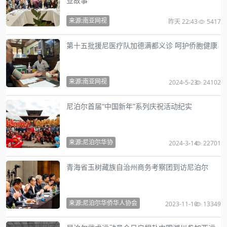
业故事
来源:南亚网视
昨天 22:43
5417
第十五批援尼医疗队加德满都义诊 呵护侨胞健康
来源:南亚网视
2024-5-23
24102
尼泊尔首届“中国新年”系列庆祝活动纪实
来源:尼泊尔华协
2024-3-14
22701
青海省玉树藏族自治州商务考察团到访尼泊尔
来源:尼泊尔华侨华人协会
2023-11-10
13349