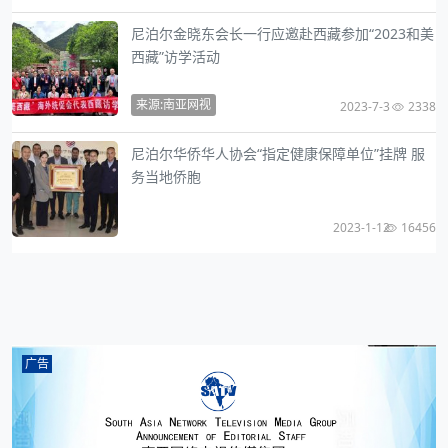
尼泊尔金晓东会长一行应邀赴西藏参加“2023和美
西藏”访学活动
来源:南亚网视
2023-7-3
2338
尼泊尔华侨华人协会“指定健康保障单位”挂牌 服
务当地侨胞
2023-1-12
16456
广告