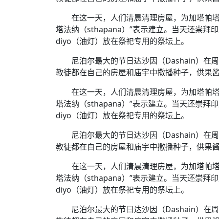
时代侨务工作指明
2026世界人工智能
政、坚守法治善治
域交通与经济
中文日益受各国重视 
会议 着力提振投资
放平衡外交积极信
社会新闻
化解局部紧张局势 
在这一天，人们清晨清理房屋，为加塔帕塔纳
呼吁社会和谐团结
“水立方杯”中文歌
南亚网视丨中资企业
南亚网评丨纵容分裂
天山驼队3000公里
一株菌草跨越山海—
塔法纳（sthapana）”表示建立。当天还崇拜印
财经·三里河
平陆运河重塑广西
共鸣 展现文化认同
赛精彩摄影集锦（
则才是尼国长久正
关上演古今对话
丝路”实践
diyo（油灯）放在祭祀专用的祭坛上。
尼泊尔24小时连发4
体滑坡为主要灾害
在韩留学人员传承“
神舟二十三号乘组
新政百日观察：尼
丝绸之路：从驼铃再
低空安全司亮相 万
办
高效变革与程序争
的连接与当下的实
尼泊尔最大的节日达沙因（Dashain）在周
尼泊尔互动儿童剧《
加德满都春日盛景
港交所上市热潮彰
教徒都在自己的房屋和庙宇中撒播种子，供果
彩启迪多元视角
华夏英烈永铭心: 
动 缅怀海外烈士
能源危机叠加日元
在这一天，人们清晨清理房屋，为加塔帕塔纳
尼泊尔孙萨里县爆发
火埋单
塔法纳（sthapana）”表示建立。当天还崇拜印
紧张 当地延长宵禁
泰国清迈成立“华人
diyo（油灯）放在祭祀专用的祭坛上。
“肯德基指数”回暖
医护人员遇袭引发全
非紧急医疗服务
尼泊尔最大的节日达沙因（Dashain）在周
教徒都在自己的房屋和庙宇中撒播种子，供果
在这一天，人们清晨清理房屋，为加塔帕塔纳
塔法纳（sthapana）”表示建立。当天还崇拜印
diyo（油灯）放在祭祀专用的祭坛上。
尼泊尔最大的节日达沙因（Dashain）在周