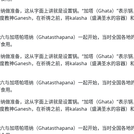
方向
大会开幕
侨胞健康
课程从“试试看”变为“抢着报”
第16届“汉语桥”世界中学生中文比
卷·双脉合流：技艺
者信心
号
投资孟加拉国以帮助它到 2041 年成为发达国家
志愿者：亚运赛场的
尼泊尔赫塔乌达举行大型集会
成锡忠
泊尔赛区比赛在加德满都举行
珍
孟加拉国表示，缅甸必须为罗兴亚人的遣返建立信
中国民族音乐会走进尼泊尔 金钟之星民乐团带来
第十七届“汉语桥” 第四届“汉语秀”
尼泊尔18名大学
耗
做准备，这从字面上讲就是设置锅。“加塔（Ghata）”表示锅
《中尼一家亲》微短剧主创首聚 共绘 “一带一路”
南亚网视特别推荐 | 中工国际董事
曲大赛巴西赛区收官：唤起家国
协会第五届“比亚迪杯”篮球比
活动引朝野反思 坚守一中原
“归乡”！今日叩关洛阳，丝路雄
视频：中国援尼医疗队蓝毗尼义诊：
—中国科学家林占熺的“绿色
任和安全
浓郁的中国文化体验(实况3）
赛落幕
款助力相送
友好新篇
沙特阿拉伯与孟加拉国签署合作协议，成立联合商
民网专访
度教神Ganesh，在祈祷之前，将kalasha（盛满圣水的容器）
东京奥运会跳高冠
开放新格局
《一周新
一）
道
暖流
“汉语桥”线上团组项目在尼泊尔开始
长篇历史小说《雪
业委员会
会前的奥运会”
2起灾害 致3死21伤 蛇咬、山
卷·双脉合流：技艺
《Jerry on Top》在尼泊尔开拍，父子档首同台引
尼泊尔上马相迪A水电站成功应对今
观众俱
五四”精神主题座谈会在首尔举
确定：朱杨柱、张志远、黎家盈
泊尔沙阿政府激进施政引争议
响到现代文明通道 穿越千年
亿级产业“管理双翼”就位
中国援尼医疗队蓝毗尼义诊：跨国界
巧艺
期待
在一个变暖的世界里，孟加拉国的服装业能“不受
验
议并存
践
六与加塔帕塔纳（Ghatasthapana）一起开始，当时全国各地
气候影响”吗？
视频
甜苹果》加德满都热演 以色
组图：谷地繁花绽放，春意满盈
显香港国际金融中心竞争力
酱食用。
中国网剧正走向“无时差”触达海外观众
多国使馆携侨界举行清明祭扫活
短视频
贬值，日本实体经济正为中东战
做准备，这从字面上讲就是设置锅。“加塔（Ghata）”表示锅
群体冲突致1死9伤 局势持续
第三届中尼
度教神Ganesh，在祈祷之前，将kalasha（盛满圣水的容器）
管控
华侨刘巧儿评剧社”
释放消费市场积极信号
2026新
国抗议 尼泊尔多家医院暂停
六与加塔帕塔纳（Ghatasthapana）一起开始，当时全国各地
视频
酱食用。
直播
做准备，这从字面上讲就是设置锅。“加塔（Ghata）”表示锅
度教神Ganesh，在祈祷之前，将kalasha（盛满圣水的容器）
六与加塔帕塔纳（Ghatasthapana）一起开始，当时全国各地