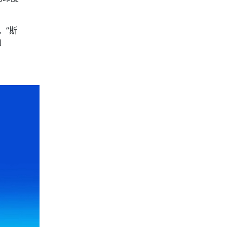
，“斯
和