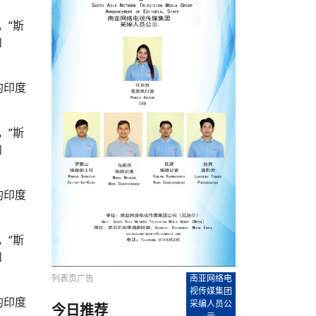
农村的发现
赞讲话（实况）
深化合作
尔代表处）
南亚网视SATV丨《米拉看中国》 第八集：广场舞
8000米之上：一位夏尔巴高山摄影师镜头中的人
赛海外预选赛尼
传承与文明共生 第六章 古道遗
南亚网视《SATV新闻会客厅》专访尼泊尔旅游局
南亚网视 SATV | 遇见环县
从教师到厨师：吉塔在加德满都推广缅甸味道
孟加拉国人被骗赴俄：合法移民沦为俄乌战场“消
选手
“无名英雄”
看世界
南亚网视 SATV |莫迪政府动作不断，对印控克什
中尼建交70周年
照片
(下)
与山
兄弟点红节：尼泊尔手足情深的神圣庆典
局长Mani Raj Lamichhane
尼泊尔赛区选拔
生今日出征大运会：在尼华侨捐
品”
马尔代夫杜拉杜环礁米德岛30吨制冰厂及50吨储
甘肃：探访祁连山——高台马营河大峡谷、小泉丹
，“斯
长王博接受人
2025年米其林钥匙奖揭晓：不丹三家酒店获殊荣
米尔加强控制，或最终导致印度分裂
台湾乐手牵手大陆剧团 两岸戏腔共鸣
专访喜马拉雅航空总裁周恩永：云端
南亚网视丨百年华诞：绒花（侯艳琪大使）
跨国界的公益
冰设施正式启用
南亚网视 SATV | 环州故城之沙场风云
尼泊尔“疯狂蜂蜜” ：大自然馈赠的野生灵丹妙药
霞
中文志愿者服务博卡拉中尼友谊龙舟赛
和
军巴希姆：“亚运会就像是奥运
闻综述》
香港卫视南亚网视《一周新闻综述》2023第23期
中尼建交七十周年南亚网
新丝路
南亚网视丨《米拉看中国》第二集 走进中国 认识
从攀登世界之巅到组织巅峰探险：强·达瓦·夏尔巴
乌鸦节：崇敬阎罗使者的传统与象征意义
实施
域天妃：尺尊公主传奇》 第七
南亚网视《SATV新闻会客厅》专访尼泊尔国际电
不丹公务员人工智能技能缺口凸显 亟需开展针对
（总第039期）
视赴青海玉树系列活动报
南亚网视｜成锡忠看世界 俄乌战争会打多久？美
中国
尼泊尔中资企业协会举办第二届“华为杯”篮球赛
与“七峰探险”的传奇
南亚网视丨百年华诞：歌唱祖国（合唱，尼泊尔博
传承与文明共生 第五章 村落藏
影节入围中国影片《巴彦查干》导演复强先生
通讯：尼泊尔费瓦湖上的龙舟赛
年最大洪峰考
性培训
乐部
CCTV-4央视海外观众俱乐部向全球华侨华人拜年
道专题
前高官已经定性，美国想实现三个战略目标
（实况3）
喜马拉雅航空开通拉萨——博克拉航
卡拉华侨人华人协会）
的公益暖流
提哈尔节（灯节）：灯火辉煌与手足情深的节日
了！
香港卫视南亚网视《一周新闻综述》2023第22期
中丝路”再添通道
南亚网视丨《米拉看中国》笫三集：浓情中国 趣
普通市民写给“巴特巴特尼”董事长明·巴杜·古隆的
的印度
赛出国际友谊 中国四川龙舟队包揽首届“中尼友谊
直播
俄乌軍事冲突
南亚网视SATV丨基辅多地爆炸：激
（总第038期）
南亚网视｜成锡忠看世界 我的联合国维和行动经
味人生
尼泊尔中资企业协会举办第二届“华为杯”篮球赛
信：您必将再次崛起，而且更加强大
南亚网视丨百年华诞：亲爱的中国我爱你（佳境，
龙舟赛”全部冠军
CCTV-4尼泊尔加德满都观众俱乐部祝全球华侨华
历-经历冲突和政变，确保中国维和人员安全
（实况2）
尼泊尔总理专机出访中国，喜马拉
尼泊尔华侨华人协会推荐）
展示
《欢迎来加德满都过大年》参赛视频 探索秘境尼
成锡忠看世界
南亚网视｜成锡忠看世界 我亲历的
人新年快乐、龙年大吉！
俄乌軍事冲突专题/南亚网视国际丨
香港卫视南亚网视《一周新闻综述》2023第21期
南亚网视丨《米拉看中国》 第四集：大美中国 山
辛哈杜巴宫的故事：从烈焰到重生
，“斯
中国四川龙舟队包揽首届“中尼友谊龙舟赛”双冠
泊尔
事件一：孟加拉前总统被军人暗杀
署：过去10天超150万乌克兰难民
（总第037期）
南亚网视｜成锡忠看世界 佩洛西行程未包含台
河娇娆（上）
尼泊尔中资企业协会举办第二届“华为杯”篮球赛
喜马拉雅航空荣获国际IOSA认证
媒体峰会
第三届中尼媒体峰会：新中国成立75周年恭贺视
走访慰问在尼联谊企业
南亚网视SATV丨“走访在尼联谊企业
CCTV-4主持人2024新年祝词
和
湾，两大细节显示，她内心并未彻底放弃访台
（实况1）
频
锟铧农业在尼打造中国式高科技示
《欢迎来加德满都过大年》参赛视频 欢迎到加德
南亚网视｜成锡忠看世界 从安倍晋
俄媒：俄军已掌控乌制空权 俄乌代
香港卫视南亚网视《一周新闻综述》2023第20期
春恭贺片
同庆新岁·共享未来——2026新年祝福视频合辑
2022北京冬奥会
好消息！由南亚网视拍摄制作的尼
满都过春节宣传片
看暗杀工具的演变，枪支最流行却
地
（总第036期）
2024年央视春晚宣传片
南亚网视｜成锡忠看世界 佩洛西今晚抵台？美航
贺北京冬奥视频被中国外交部采用
第三届中尼媒体峰会：我爱你中国
南亚网视SATV丨“走访在尼联谊企业
母快速向台海集结，解放军得用实际行动反制
的印度
直播
丝合酒店宝石湖宾馆
南亚网视 SATV | 侯艳琪大使出席
尼泊尔华侨华人协会新年恭贺视频
哥拿巴迪砖业有限公司销售量创新
视频：加德满都大学孔子学院举办龙年春节庆祝活
南亚网视｜成锡忠看世界 斯里兰卡
停火撤军问题暂未谈拢，俄乌一致
香港卫视南亚网视《一周新闻综述》2023第19期
《2023中央广播电视总台春节联欢晚会》01（央
国援尼医疗队颁发感谢状仪式
尼泊尔滑雪健儿备战2022北京冬奥
动
第三届中尼媒体峰会：尼泊尔学生合唱“我爱你中
打算继续向中印寻求信贷支持，中
（总第035期）
视授权南亚网视直播）
回放
【直播回放-10】CEAN“比亚迪杯”篮球赛闭幕式
中共百年华诞
专家：中国共产党百年历程中与侨
国”
尼泊尔中国文化中心新年恭贺视频
南亚网视SATV丨“走访在尼联谊企业
俄媒：俄军已掌控乌制空权 俄乌代
南亚网视 SATV | 中国作家雪漠尼
第十三批援尼医疗队 传承中国医疗精
尼泊尔滑雪健儿备战2022北京冬奥
《欢迎来加德满都过大年》短视频参赛作品展播
南亚网视｜成锡忠看世界 巴基斯坦
地
，“斯
小说精选》新书发布暨座谈交流会
医疗骨干
001号
第三届中尼媒体峰会：祖国颂——庆祝新中国成立
尼泊尔加德满都大学孔子学院新年恭贺视频
频发，如何破局？中方应助巴方提
【直播回放-11】CEAN“比亚迪杯”篮球赛闭幕式
中国共产党百年华诞的世界期待
和
75周年
闪光时间｜冬奥燃起冰雪热
“狮”书共舞，未来可期——尼文版
南亚网视SATV丨“走访在尼联谊企业
新希望尼泊尔农业经济有限公司新年恭贺视频
南亚网视｜成锡忠看世界 俄乌冲突
【直播回放-7】CEAN“比亚迪杯”篮球赛 冠亚军决
南亚网络电视丨尼泊尔华侨华人协
列表页广告
南亚网络电
选》在尼泊尔捐赠活动
深耕尼泊尔市场为尼民众致富带来“新
第三届中尼媒体峰会：歌曲《天佑中华》
国一邻邦濒临崩溃，幕后推手浮出
北京2022年冬奥会和冬残奥会安全
赛（安徽开源队VS中国电建队）
共产党建党100周年王冰洁独唱《
视传媒集团
的印度
次会议召集加强场馆安保团队建设
采编人员公
今日推荐
南亚网视 SATV |丝合酒店宝石湖
南亚网视SATV丨“走访在尼联谊企业
交通安全隐患