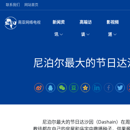
联系我们
网站首页
新闻资
高端访
影视频
南亚网络电视
今日头条
名人访谈
深耕中尼友谊 西藏
微电
“
讯
谈
道
缔结引领边境合作
风
国际新闻
全球人物
美方暂缓对伊军事打
电视
从
议即可取消开战计
局
突发：西藏林芝市墨
视
中国新闻
创业故事
（长江十年行）金
电影
车
10千米
尼泊尔最大的节日达沙
神与长江文化交融
巫
印度马哈拉施特拉邦
日
中
经济新闻
凡人故事
消费火爆出口疲软 
纪录
她
律
尼泊尔国民议会审议
中
困境亟待破局
好评中国丨向实向
扎
拟提高至10万美元
美国促成加沙历史性
环球观察
尼泊尔取消国际藏学
宣传
始
除武装 以色列将逐
专
中
中国政策
尼电动新车市占率全
时政微观察丨以侨
深
苹果公司首次暗示新版
中
一带一路
2026“一带一路”年
微直
地近八成市场
倒
中
为额外算力买单
国际足联：对阿根
“稳”等
巴基斯坦西南部煤矿
为展开调查
持刀闯馆案进入公诉
中
南亚网评
南亚网评｜多重考验
微短
PPA审批持续停滞 
查整改
尼
尼泊尔共产党（联合
泊
共识推进善治
东西问｜强晓云：“
水电投资承压
被俘尼泊尔青年讲述
推
半数合格党员尚未
日本熊本突发强震致
丝路故事
世界从中国两会探
影视资
高质量合作的“黄金
也不愿归国
面停运
青海海南州兴海县接连
南亚网评：邻国外交
尼泊尔政府推出“真
县7个乡镇设施受损
专
图说南亚
2026年尼泊尔世
源在于国家能力赤
接单啦！“世界超市”
75年沧桑蝶变，西
一位百万卢比得主
美军称已完成最新
尔
尼泊尔最大的节日达沙因（Dashain）在周
情合影
意义？
全球华人
全国侨务工作会议在
执政百日舆情多发 
阿富汗尼姆鲁兹“丝
教徒都在自己的房屋和庙宇中撒播种子，供果
尼泊尔总理巴伦德拉
尼泊尔巴伦政府将分