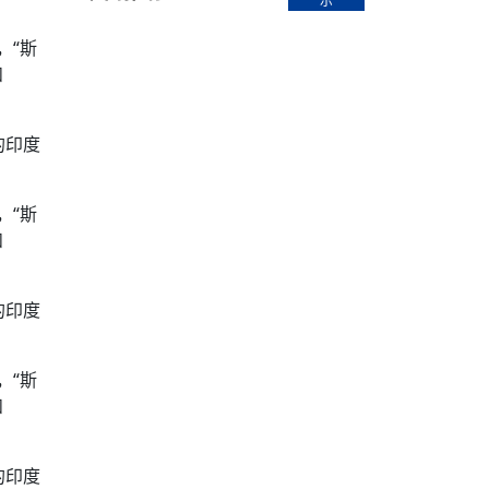
示
【直播回放-8】CEAN“比亚迪杯”篮球赛 冠亚军决
南亚网络电视丨尼泊尔华侨华人协
走访红狮希望 恰逢企业为员工生日
赛（安徽开源队VS中国电建队）
共产党建党100周年大合唱《我爱
尼泊尔丝合酒店宝石湖宾馆今日开
，“斯
【直播回放-9】CEAN“比亚迪杯”篮球赛闭幕式
尼泊尔中资企业协会、华侨华人协
和
泊尔报纸发表建党百年专版
的印度
，“斯
和
的印度
，“斯
和
的印度