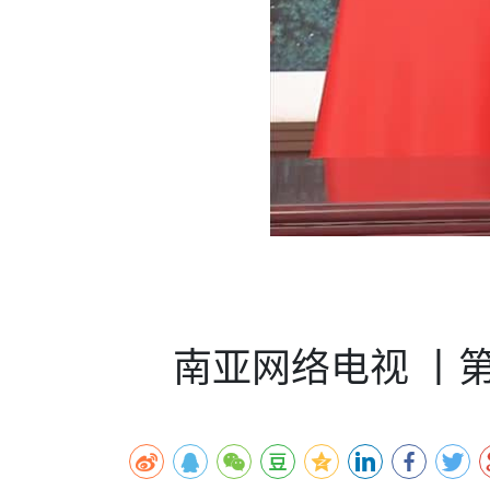
时代侨务工作指明
2026世界人工智能
政、坚守法治善治
域交通与经济
中文日益受各国重视 
会议 着力提振投资
放平衡外交积极信
社会新闻
化解局部紧张局势 
呼吁社会和谐团结
“水立方杯”中文歌
南亚网视丨中资企业
南亚网评丨纵容分裂
天山驼队3000公里
一株菌草跨越山海—
财经·三里河
平陆运河重塑广西
共鸣 展现文化认同
赛精彩摄影集锦（
则才是尼国长久正
关上演古今对话
丝路”实践
尼泊尔24小时连发4
体滑坡为主要灾害
在韩留学人员传承“
神舟二十三号乘组
新政百日观察：尼
丝绸之路：从驼铃再
低空安全司亮相 万
办
高效变革与程序争
的连接与当下的实
尼泊尔互动儿童剧《
加德满都春日盛景
港交所上市热潮彰
彩启迪多元视角
华夏英烈永铭心: 
动 缅怀海外烈士
能源危机叠加日元
尼泊尔孙萨里县爆发
火埋单
紧张 当地延长宵禁
泰国清迈成立“华人
“肯德基指数”回暖
医护人员遇袭引发全
非紧急医疗服务
南亚网络电视 丨