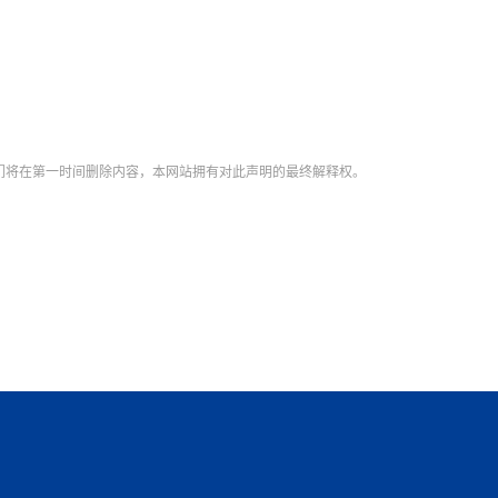
【直播回放-8】CEAN“比亚迪杯”篮球赛 冠亚军决
南亚网络电视丨尼泊尔华侨华人协
走访红狮希望 恰逢企业为员工生日
赛（安徽开源队VS中国电建队）
共产党建党100周年大合唱《我爱
尼泊尔丝合酒店宝石湖宾馆今日开
【直播回放-9】CEAN“比亚迪杯”篮球赛闭幕式
尼泊尔中资企业协会、华侨华人协
泊尔报纸发表建党百年专版
们将在第一时间删除内容，本网站拥有对此声明的最终解释权。