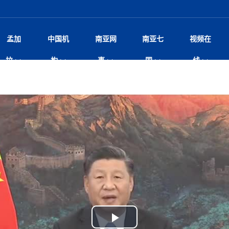
孟加
中国机
南亚网
南亚七
视频在
阿里代表团访尼圆满收官 友城
影
中国电影节”在尼泊尔首都加德满都正式开幕 《大
孟加拉头条
微电影《一缕阳光》
中国驻尼使馆
孟加拉国东南部暴雨引发洪灾滑坡 44人遇难超百
文化﹒艺术
尼泊尔雨季将至灾害风险攀升 中使
印度新闻
喜马拉雅地缘博弈
视频
拉
构
事
国
线
开启发展新篇
杀》导演兼编剧张琪接受南亚网视专访
万人受困 救援受阻
疫重要提醒
响1962年中印边
击 特朗普：美伊尽快达成协
剧
“拆改”到“经营”：中国城市更新如何在存量中破
华侨华人
22集电视剧《山海情》尼语版 第二十二集
中国文化中心
芒果促进中孟贸易关系
娱乐﹒体育
“我和中国的故事——庆祝尼泊尔中
尼泊尔新闻
特朗普为世界杯冠
新尼
深汕微电影《新生活》
划
？
立十周年”征文系列之一：中国是我
脱县发生4.6级地震 震源深度
频丨探秘富贵车业掌舵人巫兴贵的非凡之路
孟加拉国暴发数十年来最严重麻疹疫情 死亡儿童
张茂明大使拜会尼泊尔联邦院新任副
甘肃庆阳二十一载“
沙水拍云崖暖：云南推动长征精
院
轮载初心 实干赴征程——探秘富贵车业掌舵人
旅游文化
中资企业协会
乔治亚·马洛尼抱怨孟加拉国出售劳工签证
生活﹒健康
华为深耕尼泊尔二十余年：以人才培养
巴基斯坦新闻
南亚网视《中尼一
开心
22集电视剧《山海情》尼语版 第二十一集
超过500人
孟加拉国智库学者访华团一行访问南亚研究所
奔赴
2026世界杯各大
微电影《东方梦》
共生
兴贵的非凡之路
展，共筑数字未来
事
2
一建筑倒塌 已致9人死亡
本搅局南海，日学者警告：日本正图谋南下将菲
“我和中国的故事——庆祝尼泊尔中
班牙包揽三大重磅
尼建交70周年系列报道十三丨南亚网视专访尼
张茂明大使拜会尼泊尔内政部长阿亚
尼泊尔数字经济陷入单向发展
片
的柜台 她的世界
娱乐体育
纪录片丨喜马拉雅情缘系列之北大的奥妮卡
华侨华人协会
巴基斯坦世界最佳保龄球阵容：阿夫里迪
本网原创
香港职业生涯协会访尼：聚焦“一带一
孟加拉国新闻
长篇历史小说《雪
新旅
宾打造成桥头堡
“如果我没有戒酒，我就不可能成为一名作家”
立十周年”征文
航空乘客权利法案 空难赔偿
友好论坛主席高亮先生
22集电视剧《山海情》尼语版 第二十集
孟加拉国宣布2月举行议会选举 为去年政治动荡后
“中国正在帮助孟加拉国实现梦想”（共创繁荣发展
散记丨八载风雪归
微电影《少年突击队》
业故事
卷·双脉合流：技艺
新向优向绿，中国经济一路向前
根异国，仁心不改--专访尼泊尔华侨友好医院创
南亚网视“2026年新年恭贺视频”免
全球首个！马尔代夫
裁军协议 哈马斯同意全面解
首次全国投票
新时代）
中国动画产业，从“
外交部发言人就尼泊尔联邦议会众议
研究会研讨会 重申坚持一个
片
生活健康
定制专属纸巾，助力品牌形象升级｜A.B.C.paper
加大孔子学院
港媒：榴莲成为中国年轻消费者时尚选择
中国驻尼使馆
第25届“汉语桥”世界大学生中文比
斯里兰卡新闻
巧
本网
人夏琛琛
纪录片丨喜马拉雅情缘系列之博克拉的“中江表哥”
孟加拉国世界杯任务开始
向在尼中资机构及企业）
步撤军
访尼人权委员会委员比肯·K·达瓦迪莉莉·塔帕：
北京希望吸引更多孟加拉国游客来中国旅游
铭记历史守望和平｜“我的南京”主题
尼建交70周年系列报道十二丨南亚网视专访尼
22集电视剧《山海情》尼语版 第十九集
问
尼泊尔廓尔喀乡村
微电影《我们的答案》
尼泊尔定制服务
选赛圆满落幕
球第二 中国新能源车垄断当
尼泊尔蓝毗尼首届“国际和平节”活动
为桥，同心筑梦
度复盘国家治理危机：政策脱离民生 粗暴执法
中国文化中心隆重开幕
生死时速！毒蛇完成
Siri AI或将收费 重度用户需
文化教育协会会长哈利仕博士
孟加拉国调整进口政策，服装制造商预计出口额将
王炯会见孟加拉国北达卡市市长阿提库·伊斯拉姆
织
享年101岁，全球
度候选汉字发布 包括“睦”“联”
播
人物访谈
特大孔子学院
国家电投五凌电力控股的孟加拉国首个综合智慧能
成都大运会
特里布文大学孔子学院作品 荣获 “最・
马尔代夫新闻
（成都大运会）外
新闻会
达卡周六早上空气质量中等
长篇历史小说《雪
逼民众走向极端
国藏族创业者在尼泊尔的咖啡梦想
纪录片丨喜马拉雅情缘系列之尼泊尔“老广”杰克
穆斯塔菲兹在上一场比赛中创保龄球胜利纪录
中铁二局尼泊尔军方公路十标项目部
廷足协在世界杯上的违规违纪行
额外增加50亿美元
孟加拉旅游产业现状
22集电视剧《山海情》尼语版 第十八集
张茂明大使拜会尼泊尔外秘拉伊
源项目开工
频征集活动特等奖
证中国发展奇迹
爆炸致34名矿工死亡
尼泊尔锐达股份有限公司——合成轻钢树脂瓦
“汉语桥”尼泊尔赛区决赛圆满落幕，
卷·双脉合流：技艺
激情 篝火欢歌庆元旦
尼泊尔首届“中国新年”系列庆祝活动
阶段 外交部再次敦促日方彻
柏林中国文化中心举办诗歌诵读会《
英媒：不要把童年创
尼建交70周年系列报道十一丨南亚网视专访尼
奇葩的孟加拉：女性执政，性交易却合法化，工人
千年典籍赋能中尼
“苏超”冠军奖杯，
接踵而至 巴伦政府亟需凝聚
剧
视频新闻
20集微短剧《爱在加德满都》第2集
援尼医疗队
嫦娥六号暴雨中起飞，诠释嫦娥奔月之美！
杭州亚运会
中国援尼医疗队协调捐赠新车 助力
不丹新闻
境外媒体：杭州亚
中国甘
莎摘得桂冠
巧
尼泊尔281个水电项目遇阻 万亿
“Vinnata”品牌开启征程
泊尔新锐政坛女性高塔姆履职百日谈：大刀阔斧
纪录片丨喜马拉雅情缘系列之幸福的“中间人”
谢哈布丁当选孟加拉国新任总统
天》
马列）党员续期进展缓慢 逾
尔华人华侨协会 促统会 会长
孟加拉国登革热死亡病例升至283例，专家预警11
每天流汗又流血
卡拉姆·阿里90 岁高龄仍不戴眼镜看报纸
《佛国记》于蓝毗
院提升服务能力
中国—中亚精神”如何照亮区域
历史首次！孟加拉帕德玛大桥铁路连接线传来好消
第23届“汉语桥”世界大学生中文比
大运会给成都市民
俄乌战场经历 坦言宁愿返俄
穆萨货运双线开通！响应全球，携手开启新篇章
司法改革 深耕青年政治传承
南航与文旅机构共庆中国旅游日，深
青海省玉树藏族自治州商务考察团到
完成续期
多人受伤 列车脱轨、交通全
月后仍处高风险期
冬天，真不建议你
寻发展确定性
讯
图说孟加拉
续集热潮席卷尼泊尔影坛：是故事延续还是单纯逐
中国在尼企业
专访：世界贸易组织官员关注孟加拉国脱离最不发
拉萨⇌加德满都直飞航班每周一班
百年
时代”？
20集微短剧《爱在加德满都》第1集
息
南亚网视祝大家新年快乐：砥砺前行，再创辉煌！
区）决赛圆满落幕
第24届“汉语桥”尼泊尔赛区决赛收官
长篇历史小说《雪
孟加拉国第一座现代化大型污水处理厂竣工 中
作
发生5.7级、5.8级地震 全
纪录片丨喜马拉雅情缘系列之弄堂里的尼泊尔餐厅
12月28日孟加拉国首条轻轨正式开通
斯里兰卡中国文化中心图书馆正式对
胖）
潮评丨“史上最好的
利？
达国家平稳过渡
反复陷入僵局 尼泊尔困局根
援尼医疗队首批中医设备及"侨胞药箱
庆山夺冠
卷·双脉合流：技艺
成都大运会｜尼泊
实账单百万富翁计划” 每日诞生
南亚网视新闻会客厅片头
方：“一带一路”倡议造福伙伴国又一例证
 暂无人员伤亡
访丨塞中经贸合作迈向产业链深度融合——访塞
尼泊尔武术运动员今日启程赴中国湖
“心向远方”？
界小姐冠军出炉 新晋佳丽同台温
米拉看
字
义乌“焕新”开市
诊疗中心服务能力温情双升级
藏发展之路为何具有世界借鉴
孟加拉国的能源计划因燃料危机而面临天然气困境
视频：尼泊尔层峦叠嶂的朱加尔雪山
第22届“汉语桥”世界大学生中文比
巧
看大熊猫
一轮对伊朗的打击行动
维亚工商会主席查代日
绿茵驰骋展英姿 白衣守护践仁心—
赛前强化训练和交流学习
喜马拉雅航空开通拉萨-加德满都直
重举行
加大孔院举办“儒韵华彩”文化周 开
异域味蕾碰撞 瞬间穿越故乡——汉源餐厅
尼泊尔纪录片《从零到8848》亚特兰大首映 聚焦
“中国正在帮助孟加拉国实现梦想”
孟加拉国反对派不参加下届大选
中尼友谊足球赛
印度代表队奖牌数
京召开 习近平重要指示为新
娱乐
Play
尼泊尔各界呼吁理性看待施
绸之路桥”完工 投入使用提升区
河北第16批援尼医疗队加德满都义
李尚福会见孟加拉国海军参谋长
视频 | 美丽的村庄“多拉乐加特”
新篇章
长篇历史小说《雪
成都大运会：尼泊
·沙阿主持召开资本市场高层
别会见中印两国驻尼大使 释
最短登顶路线与气候议题
喜马拉雅航空正式复航重庆=加德满