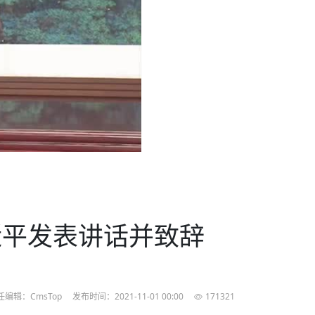
农村的发现
赞讲话（实况）
深化合作
尔代表处）
南亚网视SATV丨《米拉看中国》 第八集：广场舞
8000米之上：一位夏尔巴高山摄影师镜头中的人
赛海外预选赛尼
传承与文明共生 第六章 古道遗
南亚网视《SATV新闻会客厅》专访尼泊尔旅游局
南亚网视 SATV | 遇见环县
从教师到厨师：吉塔在加德满都推广缅甸味道
孟加拉国人被骗赴俄：合法移民沦为俄乌战场“消
选手
“无名英雄”
看世界
南亚网视 SATV |莫迪政府动作不断，对印控克什
中尼建交70周年
照片
(下)
与山
兄弟点红节：尼泊尔手足情深的神圣庆典
局长Mani Raj Lamichhane
尼泊尔赛区选拔
生今日出征大运会：在尼华侨捐
品”
马尔代夫杜拉杜环礁米德岛30吨制冰厂及50吨储
甘肃：探访祁连山——高台马营河大峡谷、小泉丹
长王博接受人
2025年米其林钥匙奖揭晓：不丹三家酒店获殊荣
米尔加强控制，或最终导致印度分裂
台湾乐手牵手大陆剧团 两岸戏腔共鸣
专访喜马拉雅航空总裁周恩永：云端
南亚网视丨百年华诞：绒花（侯艳琪大使）
跨国界的公益
冰设施正式启用
南亚网视 SATV | 环州故城之沙场风云
尼泊尔“疯狂蜂蜜” ：大自然馈赠的野生灵丹妙药
霞
中文志愿者服务博卡拉中尼友谊龙舟赛
军巴希姆：“亚运会就像是奥运
闻综述》
香港卫视南亚网视《一周新闻综述》2023第23期
中尼建交七十周年南亚网
新丝路
南亚网视丨《米拉看中国》第二集 走进中国 认识
从攀登世界之巅到组织巅峰探险：强·达瓦·夏尔巴
乌鸦节：崇敬阎罗使者的传统与象征意义
实施
域天妃：尺尊公主传奇》 第七
南亚网视《SATV新闻会客厅》专访尼泊尔国际电
不丹公务员人工智能技能缺口凸显 亟需开展针对
（总第039期）
视赴青海玉树系列活动报
南亚网视｜成锡忠看世界 俄乌战争会打多久？美
中国
尼泊尔中资企业协会举办第二届“华为杯”篮球赛
与“七峰探险”的传奇
南亚网视丨百年华诞：歌唱祖国（合唱，尼泊尔博
传承与文明共生 第五章 村落藏
影节入围中国影片《巴彦查干》导演复强先生
通讯：尼泊尔费瓦湖上的龙舟赛
年最大洪峰考
性培训
乐部
CCTV-4央视海外观众俱乐部向全球华侨华人拜年
道专题
前高官已经定性，美国想实现三个战略目标
（实况3）
喜马拉雅航空开通拉萨——博克拉航
卡拉华侨人华人协会）
的公益暖流
提哈尔节（灯节）：灯火辉煌与手足情深的节日
了！
香港卫视南亚网视《一周新闻综述》2023第22期
中丝路”再添通道
南亚网视丨《米拉看中国》笫三集：浓情中国 趣
普通市民写给“巴特巴特尼”董事长明·巴杜·古隆的
赛出国际友谊 中国四川龙舟队包揽首届“中尼友谊
直播
俄乌軍事冲突
南亚网视SATV丨基辅多地爆炸：激
（总第038期）
南亚网视｜成锡忠看世界 我的联合国维和行动经
味人生
尼泊尔中资企业协会举办第二届“华为杯”篮球赛
信：您必将再次崛起，而且更加强大
南亚网视丨百年华诞：亲爱的中国我爱你（佳境，
龙舟赛”全部冠军
CCTV-4尼泊尔加德满都观众俱乐部祝全球华侨华
历-经历冲突和政变，确保中国维和人员安全
（实况2）
尼泊尔总理专机出访中国，喜马拉
尼泊尔华侨华人协会推荐）
展示
《欢迎来加德满都过大年》参赛视频 探索秘境尼
成锡忠看世界
南亚网视｜成锡忠看世界 我亲历的
人新年快乐、龙年大吉！
俄乌軍事冲突专题/南亚网视国际丨
香港卫视南亚网视《一周新闻综述》2023第21期
南亚网视丨《米拉看中国》 第四集：大美中国 山
辛哈杜巴宫的故事：从烈焰到重生
中国四川龙舟队包揽首届“中尼友谊龙舟赛”双冠
泊尔
事件一：孟加拉前总统被军人暗杀
署：过去10天超150万乌克兰难民
（总第037期）
南亚网视｜成锡忠看世界 佩洛西行程未包含台
河娇娆（上）
尼泊尔中资企业协会举办第二届“华为杯”篮球赛
喜马拉雅航空荣获国际IOSA认证
媒体峰会
第三届中尼媒体峰会：新中国成立75周年恭贺视
走访慰问在尼联谊企业
南亚网视SATV丨“走访在尼联谊企业
CCTV-4主持人2024新年祝词
湾，两大细节显示，她内心并未彻底放弃访台
（实况1）
频
锟铧农业在尼打造中国式高科技示
《欢迎来加德满都过大年》参赛视频 欢迎到加德
南亚网视｜成锡忠看世界 从安倍晋
俄媒：俄军已掌控乌制空权 俄乌代
香港卫视南亚网视《一周新闻综述》2023第20期
春恭贺片
同庆新岁·共享未来——2026新年祝福视频合辑
2022北京冬奥会
好消息！由南亚网视拍摄制作的尼
满都过春节宣传片
看暗杀工具的演变，枪支最流行却
地
（总第036期）
2024年央视春晚宣传片
南亚网视｜成锡忠看世界 佩洛西今晚抵台？美航
贺北京冬奥视频被中国外交部采用
第三届中尼媒体峰会：我爱你中国
南亚网视SATV丨“走访在尼联谊企业
母快速向台海集结，解放军得用实际行动反制
直播
丝合酒店宝石湖宾馆
南亚网视 SATV | 侯艳琪大使出席
尼泊尔华侨华人协会新年恭贺视频
哥拿巴迪砖业有限公司销售量创新
视频：加德满都大学孔子学院举办龙年春节庆祝活
南亚网视｜成锡忠看世界 斯里兰卡
停火撤军问题暂未谈拢，俄乌一致
香港卫视南亚网视《一周新闻综述》2023第19期
《2023中央广播电视总台春节联欢晚会》01（央
国援尼医疗队颁发感谢状仪式
尼泊尔滑雪健儿备战2022北京冬奥
动
第三届中尼媒体峰会：尼泊尔学生合唱“我爱你中
打算继续向中印寻求信贷支持，中
（总第035期）
视授权南亚网视直播）
回放
【直播回放-10】CEAN“比亚迪杯”篮球赛闭幕式
中共百年华诞
专家：中国共产党百年历程中与侨
国”
尼泊尔中国文化中心新年恭贺视频
南亚网视SATV丨“走访在尼联谊企业
俄媒：俄军已掌控乌制空权 俄乌代
近平发表讲话并致辞
南亚网视 SATV | 中国作家雪漠尼
第十三批援尼医疗队 传承中国医疗精
尼泊尔滑雪健儿备战2022北京冬奥
《欢迎来加德满都过大年》短视频参赛作品展播
南亚网视｜成锡忠看世界 巴基斯坦
地
小说精选》新书发布暨座谈交流会
医疗骨干
001号
第三届中尼媒体峰会：祖国颂——庆祝新中国成立
尼泊尔加德满都大学孔子学院新年恭贺视频
频发，如何破局？中方应助巴方提
【直播回放-11】CEAN“比亚迪杯”篮球赛闭幕式
中国共产党百年华诞的世界期待
75周年
闪光时间｜冬奥燃起冰雪热
“狮”书共舞，未来可期——尼文版
南亚网视SATV丨“走访在尼联谊企业
新希望尼泊尔农业经济有限公司新年恭贺视频
南亚网视｜成锡忠看世界 俄乌冲突
【直播回放-7】CEAN“比亚迪杯”篮球赛 冠亚军决
南亚网络电视丨尼泊尔华侨华人协
选》在尼泊尔捐赠活动
深耕尼泊尔市场为尼民众致富带来“新
第三届中尼媒体峰会：歌曲《天佑中华》
国一邻邦濒临崩溃，幕后推手浮出
北京2022年冬奥会和冬残奥会安全
赛（安徽开源队VS中国电建队）
共产党建党100周年王冰洁独唱《
任编辑：CmsTop
发布时间：2021-11-01 00:00
171321
次会议召集加强场馆安保团队建设
南亚网视 SATV |丝合酒店宝石湖
南亚网视SATV丨“走访在尼联谊企业
交通安全隐患