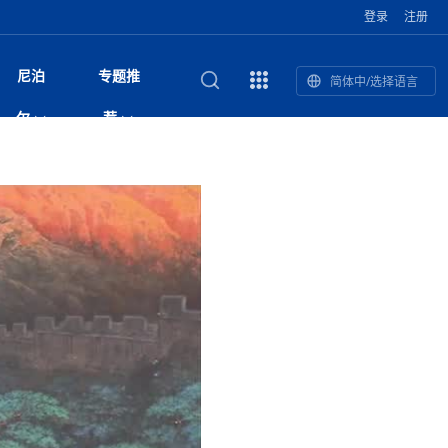
登录
注册
尼泊
专题推
简体中/选择语言
馆发布安全防
复盘：尼印关系转折如何间接影
综合
印度“蟑螂运动”升级：万名学生无视禁令游行 警方
尼泊尔头条
视频| 中国驻尼泊尔使馆举办招待会 隆重庆祝中
首届中尼媒体峰会
尼泊尔加德满都加强控烟措施 保障公众健康和无
“首届中尼媒体峰会”系列报道六：
尔
荐
境局势
催泪瓦斯驱散致180人受伤
国人民解放军建军99周年
烟消费环境
助农致富
国文化中心成
军西班牙队颁奖
泊尔
华为尼泊尔公司举办2026 科技前沿：媒体对话 助
综合新闻
视频| 南亚网视航拍加德满都：蓝花楹怒放的城市
2023年中尼投资与经贸论
尼泊尔拉利特普尔市 客车撞上高架桥致1死19伤
中尼投资与经贸论坛举办：总理普
的第二故乡
力尼泊尔数字化转型
坛
吉祥灯揭幕
主席班达里
香”约：一座城与一枚香包双向
美国男子涉嫌非法越境进入尼泊尔 在印尼边境被
视频| “锦绣天府·安逸四川”文旅交流座谈会在尼泊
尼泊尔油罐车为避让野鹿侧翻起火 消防一小时成
“首届中尼媒体峰会”系列报道四：凝
赋能ICT发
家亲》摄制组志愿者演员招聘启
奇谈
巴基斯坦卡拉奇购物中心发生重大火灾 已致至少
旅游头条
晓谈天下丨美国人类学者马立安：深圳精神就是
世界第12高峰布洛阿特峰突发雪崩 知名登山家普
奖项出炉！罗德里斩获金球奖 西
捕
尔加德满都成功举办
视频| 加德满都东出口大升级! 苏雅尔维纳亚克至
功控制火势
尼泊尔医学教育委员会领导层空缺致入学考试停滞
进中尼友好
1人死亡
“闯”
中尼友谊龙舟赛
尔萨带队团队失联
国文化中心成
荣誉
尼泊尔巴克塔普尔 新年迎来旅游高峰
杜利凯尔六车道高速加速建设中
约6万考生面临不确定性
尔
路”合作与创
域天妃：尺尊公主传奇》 第七
游眼
孟加拉前总理卡莉达·齐亚因病情“非常危急”入院治
徒步旅行
走进蓝毗尼：探寻佛陀诞生地的和平与宁静
尼泊尔春季徒步热升温 官方呼吁加强环保与安全
雪域，两度西行赴拉萨
印度下调汽油、柴油及航空煤油出口关税 新税率6
视频|湖北十堰绿松石文化展西安举办：一石牵秦
尼泊尔本财年发力稳就业 计划创造十万岗位 重拳
“首届中尼媒体峰会”系列报道五：尼
传承与文明共生 第九章 金顶凝
疗
成都大运会
意识
费发布启事（面
正式实施“世代禁烟令”
开普省安全部队与巴塔恐怖分子冲突升级，造成民
南亚网络电视丨特朗普称如果选举人团投票给拜
高院裁决倒逼产业转型 奇特旺大象骑游存废引争
默默无闻”到全球竞争者
月1日起生效
尼泊尔经济运行简报，金融承压与发展调整并行
楚 青绿赴长安
视频| 朱红漫天：尼泊尔新年最“红”的节日
整治海外务工诈骗
尼泊尔外交部首办“知识论坛” 推动学术研究与外交
带一路”
院选举答记者
赛尼泊尔赛区预
原创
斯里兰卡监狱爆发帮派大乱斗 已致25死百余人受
上榜酒店
尼泊尔迎来正宗中国味：福盛中餐厅盛大开业
加德满都旅馆：泰美尔区的传奇与地标
众大规模逃离家园
登，他将离开白宫
视频| 千年雨神巡游：尼泊尔拉托·马钦德拉纳特
议 伦理保护与地方民生两难博弈
展览在尼泊尔
决策深度融合
行：故土羁绊与青年外流困境交
伤 军方紧急入驻维稳
杭州亚运会
纪实
孟加拉国土豆供过于求，价格跌破每公斤20塔卡
节的信仰与狂欢
木斯塘——从外国人的目的地，到如今尼泊尔人的
“致命一击”有多快
最长寿奥运冠军离世
印度多地遭遇极端热浪 新德里气温突破45°C
斯瓦米倡议设立瑜伽部 尼泊尔部长调侃“让腐败分
视频| 英国知名美妆品牌 The Body Shop 在帕坦
视频| 曾经打碟的手 如今签署逮捕令：苏丹·古隆
尼泊尔绝食护士抗议进入第五天 卫生部长回应并
“首届中尼媒体峰会“系列报道三：共
孔院” 短视
国记者看大运：通过体育赛事见
客厅
马尔代夫旅游业势头强劲：入境游客突破180万 中
吃喝玩乐
南亚网视《SATV新闻会客厅》专访喜马拉雅航空
加德满都迎来夜生活新地标：XO俱乐部树立全新
域天妃：尺尊公主传奇》 第七
南亚网视衷心祝愿尼泊尔人民以及全球尼泊尔朋友
旅游热土​
加德满都泰米尔雅乐轩酒店荣获环境管理认证
：趣味竞技燃
巴基斯坦削减LNG进口：取消21船合同并寻求卡
南亚网络电视丨亚洲最穷的国家不丹-拿10元人民
尼泊尔马南县：雪山、圣湖与古寺交织的高原秘境
子去冥想”
Labim Mall 正式开业
的逆袭传奇
承诺继续谈判
尼泊尔警方破获非法国际电话转接案 四人涉嫌网
演绎中尼感人故事
国仍是最大客源国
总裁周恩永：云端架虹桥 翼展新丝路
第二届中尼媒体峰会专题
标杆
安艺青、陈俐
传承与文明共生 第八章 塔基藏
斯里兰卡百年最强飓风致茶园成“荒地” 工人生计受
们德赛节快乐！
纪实
塔尔供气调整
孟加拉辍学率上升令人担忧
币，在不丹能干什么
南亚网视SATV｜探访加德满都文殊菩萨修行地勋
春天吞噬了冬
伤留在“记忆阁楼”
络博彩被捕
文明互鉴 首部直译尼泊尔文版
南京造！
影星维杰“逆袭”登顶！印度一邦政坛迎来大洗牌
尼泊尔肿瘤医
运在欢庆与惜别中落幕
肃环县
不丹举办2025全球和平祈祷节
图说尼泊尔
南亚网视 SATV | 甘肃环县3 3米大锅烹煮66只
山体滑坡地区搜救行动正在进行中
重挫
部（猴庙）感悟朝圣之旅
来尼泊尔徒步为什么购买保险至关重要？
探索奢华：加德满都附近的顶级度假村
尼泊尔持续暴雨致全境交通瘫痪 多条国道关闭 数
尼正式首发
尼泊尔比拉德讷格尔一实习医生坠楼身亡
从雪域高原到尼泊尔：第三届“石榴籽杯”草原足球
【视频】尼泊尔新政府成立以来，都做了些什么？
尼泊尔乡域冲突引舆论乱象 多家媒体社交账号传
“首届中尼媒体峰会”系列报道二：
羊，你想不想来一口？
尼泊尔中国新年系列庆祝
赛（尼泊尔赛
带来激情与欢乐
印度洋稳定成为马澳第二次高级官员会谈首要议题​
南亚网视《SATV新闻会客厅》专访中国著名导演
Alev Kebab Sultanate 尼泊尔第一家土耳其中东
​释迦牟尼佛诞辰2569周年：千年智慧的当代回响
化中尼文旅合
访尼泊尔
巴基斯坦旁遮普省遭严重雾霾侵袭，多城空气质量
安徽凌家滩文化图片展在孟加拉国开幕
南亚网络电视丨为何中丹边境通婚普遍？看了不丹
百游客被困
吃太多烤红薯（不是因为容易
邀请赛6月20日山南启幕，跨国球队共逐绿茵
播煽动性内容遭整治
网传涉宗教国策协议引争议 尼泊尔官方紧急辟
结硕果
华诞
尼泊尔节日
南亚网视丨百年华诞：草原上升起不落的太阳（关
话动
一个无需择日的吉日：走进尼泊尔的Akshaya
谢飞先生
风味餐厅
风自山谷北--中国甘肃摄影家尼泊尔摄影展览
 加都大学苏
域天妃：尺尊公主传奇》 第七
斯里兰卡飓风死亡人数超过200人
达危险水平
姑娘真实生活，难怪想嫁到中国！
南亚网视SATV丨尼泊尔博达纳大佛塔
探索喜马拉雅山：尼泊尔徒步指南系列 - 系列 I
瓦尔纳巴斯博物馆酒店（Varnabas Museum
外开放
一届亚运会”闭幕，未来，何以
不丹帕罗嘎查乡向日葵产量占全国一半 农户盼增
谣：未签署任何正式协定
利宁，中国水电十一工程局上马相迪电站运维项
Tritiya
"抵尼 加都
南亚网视 SATV | 环州故城！环县
传承与文明共生 第七章 寺壁藏
尔乒乓球选手：中国队太强，想
马尔代夫实施“世代烟草禁令” 教育部长称开创全球
视频 | 中华人民共和国成立75周年庆祝活动在多
hotel）今天开业
州参加亚运会
孟加拉国登革热感染病例超1.5万 死亡58人
大型榨油设备
11次登顶珠峰刷新女性纪录！“山地女王”拉克巴·
中国
旅游故事
目）
外国青年“看中国” 巴西圣保罗大学教授-向世界展
第三届中尼媒体峰会
尼泊尔登顶传奇明玛·夏尔巴：从登山者到行业引
赛在加德满都隆
先例
南亚网视 SATV | 加德满都市展开河道垃圾清理活
加德满都“中国美食城”盛大开业 带来地道中餐与超
最美尼泊尔风景图
斯里兰卡铁路系统迎变革：内阁决议招聘女性担任
国举办
—医疗队护航
飞航线
夏巴兹总理将派遣巴基斯坦青年赴沙特参与“2030
南亚网络电视丨印军闯下弥天大祸！机枪扫射联合
南亚网络电视丨中国版的“马尔代夫”，海水清澈风
夏尔巴：荣光背后是半生漂泊与坚韧重生
23名登山者成功登顶乔戈里峰
示不一样的中国
领者 珠峰登山经济重回本土掌控
【相约帕坦杜巴广场】卡蒂克舞节：尼泊尔最古老
动 改善河道生态环境
南亚网视 SATV | 秒懂！环州故城的“由来”
值体验
启中尼文化交流
司机、站长等核心岗位
愿景”项目
国车队，或永久失去入常资格
景如画，宛如画中世界
木斯塘圣塔玛尼酒店被评为“2024最佳新酒店”
破百，印度总理莫迪点赞
不丹赌博与线上诈骗问题严峻 政府加强打击但挑
体育
中尼龙舟赛
视频| 从城市漫步到乡村漫步：外国创作者在中国
喜马拉雅航空
中尼友谊龙舟赛新闻发布会：中国驻尼使馆王欣参
中尼航线迎新契机 喜马拉雅航空与
南亚网视丨百年华诞：少年（合唱，中国电建尼泊
的文化舞蹈盛典，延续三百年的信仰与艺术
诊：温情守护
域天妃：尺尊公主传奇》 第七
尔参赛队员武术比赛赢得喝彩
马尔代夫实施“世代禁烟令” 外国游客也需遵守
第 10 届纹身大会4 月 7 日-9 日在加德满都举行
视频：第16届“汉语桥”世界中学生中文比赛 一号
都
战仍存