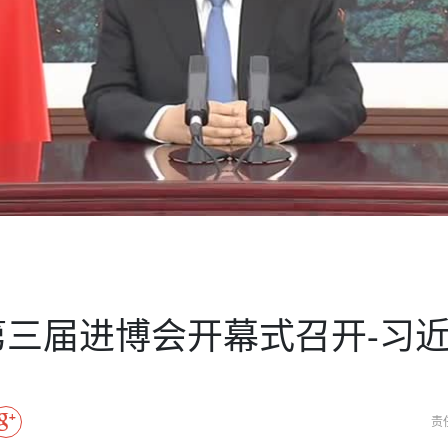
方向
大会开幕
侨胞健康
课程从“试试看”变为“抢着报”
第16届“汉语桥”世界中学生中文比
卷·双脉合流：技艺
者信心
号
投资孟加拉国以帮助它到 2041 年成为发达国家
志愿者：亚运赛场的
尼泊尔赫塔乌达举行大型集会
成锡忠
泊尔赛区比赛在加德满都举行
珍
孟加拉国表示，缅甸必须为罗兴亚人的遣返建立信
中国民族音乐会走进尼泊尔 金钟之星民乐团带来
第十七届“汉语桥” 第四届“汉语秀”
尼泊尔18名大学
耗
《中尼一家亲》微短剧主创首聚 共绘 “一带一路”
Video
南亚网视特别推荐 | 中工国际董事
曲大赛巴西赛区收官：唤起家国
协会第五届“比亚迪杯”篮球比
活动引朝野反思 坚守一中原
“归乡”！今日叩关洛阳，丝路雄
视频：中国援尼医疗队蓝毗尼义诊：
—中国科学家林占熺的“绿色
任和安全
浓郁的中国文化体验(实况3）
赛落幕
款助力相送
友好新篇
沙特阿拉伯与孟加拉国签署合作协议，成立联合商
民网专访
东京奥运会跳高冠
开放新格局
《一周新
一）
道
暖流
“汉语桥”线上团组项目在尼泊尔开始
长篇历史小说《雪
业委员会
会前的奥运会”
2起灾害 致3死21伤 蛇咬、山
卷·双脉合流：技艺
《Jerry on Top》在尼泊尔开拍，父子档首同台引
尼泊尔上马相迪A水电站成功应对今
观众俱
五四”精神主题座谈会在首尔举
确定：朱杨柱、张志远、黎家盈
泊尔沙阿政府激进施政引争议
响到现代文明通道 穿越千年
亿级产业“管理双翼”就位
中国援尼医疗队蓝毗尼义诊：跨国界
巧艺
期待
在一个变暖的世界里，孟加拉国的服装业能“不受
验
议并存
践
气候影响”吗？
视频
甜苹果》加德满都热演 以色
组图：谷地繁花绽放，春意满盈
显香港国际金融中心竞争力
中国网剧正走向“无时差”触达海外观众
多国使馆携侨界举行清明祭扫活
短视频
贬值，日本实体经济正为中东战
群体冲突致1死9伤 局势持续
第三届中尼
管控
华侨刘巧儿评剧社”
释放消费市场积极信号
2026新
国抗议 尼泊尔多家医院暂停
视频
直播
第三届进博会开幕式召开-习
责