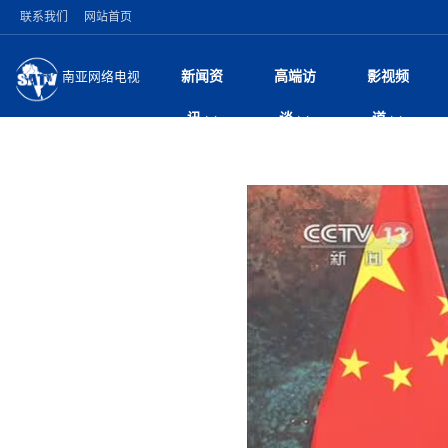
联系我们
网站首页
新闻资
高端访
影视频
南亚网络电视
今日头条
名人访谈
深耕中尼友谊 西藏
微电
“
讯
谈
道
缔结引领边境合作
风
国际新闻
全球人物
美方暂缓对伊军事打
电视
从
议即可取消开战计
局
突发：西藏林芝市墨
视
中国新闻
创业故事
（长江十年行）金
电影
车
10千米
神与长江文化交融
巫
印度马哈拉施特拉邦
日
中
经济新闻
凡人故事
消费火爆出口疲软 
纪录
她
律
尼泊尔国民议会审议
中
困境亟待破局
好评中国丨向实向
扎
拟提高至10万美元
美国促成加沙历史性
环球观察
尼泊尔取消国际藏学
宣传
始
除武装 以色列将逐
专
中
中国政策
尼电动新车市占率全
时政微观察丨以侨
深
苹果公司首次暗示新版
中
一带一路
2026“一带一路”年
微直
地近八成市场
倒
中
为额外算力买单
国际足联：对阿根
“稳”等
巴基斯坦西南部煤矿
为展开调查
持刀闯馆案进入公诉
中
南亚网评
南亚网评｜多重考验
微短
PPA审批持续停滞 
查整改
尼
尼泊尔共产党（联合
泊
共识推进善治
东西问｜强晓云：“
水电投资承压
被俘尼泊尔青年讲述
推
半数合格党员尚未
日本熊本突发强震致
丝路故事
世界从中国两会探
影视资
高质量合作的“黄金
也不愿归国
面停运
青海海南州兴海县接连
南亚网评：邻国外交
尼泊尔政府推出“真
县7个乡镇设施受损
专
图说南亚
2026年尼泊尔世
源在于国家能力赤
接单啦！“世界超市”
75年沧桑蝶变，西
一位百万卢比得主
美军称已完成最新
尔
情合影
意义？
全球华人
全国侨务工作会议在
执政百日舆情多发 
阿富汗尼姆鲁兹“丝
尼泊尔总理巴伦德拉
尼泊尔巴伦政府将分