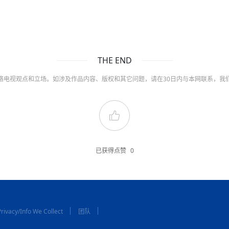
THE END
络电视观点和立场。如涉及作品内容、版权和其它问题，请在30日内与本网联系，我
已获得点赞
0
rivacy/Info We Collect
团队