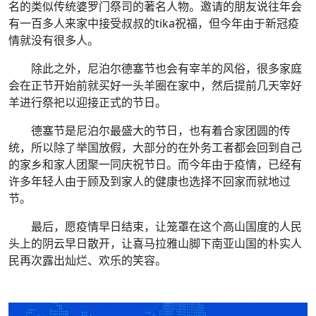
名的类似传统婆罗门祭司的著名人物。邀请的朋友说往年会
有一百多人来家中接受叔叔的tika祝福，但今年由于新冠疫
情就没有很多人。
除此之外，尼泊尔德塞节也会有宰羊的风俗，很多家庭
会在正节开始前就买好一头羊圈在家中，然后提前几天宰好
羊进行祭祀以迎接正式的节日。
德塞节是尼泊尔最盛大的节日，也有着合家团圆的传
统，所以除了举国放假，大部分的在外务工者都会回到自己
的家乡和家人团聚一同庆祝节日。而今年由于疫情，已经有
许多年轻人由于顾及到家人的健康也选择不回家而就地过
节。
最后，愿疫情早日结束，让笼罩在这个高山国度的人民
头上的阴云早日散开，让喜马拉雅山脚下南亚山国的朴实人
民再次露出灿烂、欢乐的笑容。