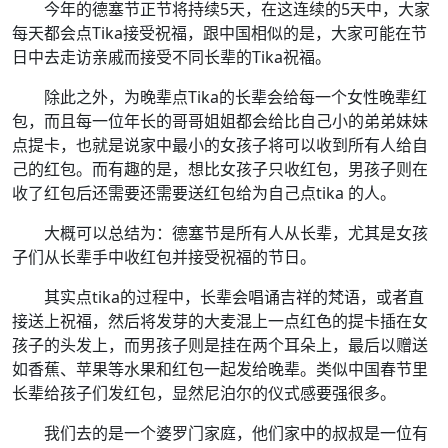
今年的德塞节正节将持续5天，在这连续的5天中，大家
每天都会点Tika接受祝福，跟中国相似的是，大家可能在节
日中去走访亲戚而接受不同长辈的Tika祝福。
除此之外，为晚辈点Tika的长辈会给每一个女性晚辈红
包，而且每一位年长的哥哥姐姐都会给比自己小的弟弟妹妹
点提卡，也就是说家中最小的女孩子将可以收到所有人给自
己的红包。而有趣的是，想比女孩子只收红包，男孩子则在
收了红包后还需要还需要送红包给为自己点tika 的人。
大概可以总结为：德塞节是所有人从长辈，尤其是女孩
子们从长辈手中收红包并接受祝福的节日。
其实点tika的过程中，长辈会唱诵吉祥的梵语，或者直
接送上祝福，然后将发芽的大麦混上一点红色的提卡插在女
孩子的头发上，而男孩子则是挂在两个耳朵上，最后以赠送
如香蕉、苹果等水果和红包一起发给晚辈。类似中国春节里
长辈给孩子们发红包，显然尼泊尔的仪式感要强很多。
我们去的是一个婆罗门家庭，他们家中的叔叔是一位有