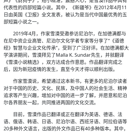
声》《豺狗子》，短小精湛，震撼人心，是雪漠作品中具有
代表性的四部短篇小说。其中，《新疆爷》在2012年4月11
日由英国《卫报》全文发表，被认为是当代中国最优秀的五
部短篇小说之一。
2019年4月，作家雪漠受邀参访尼泊尔，在加德满都与
在尼中资企业高管、尼泊尔文化学者专家等分享了“《道德
经》智慧与企业文化传承”，受到了广泛好评。在加德满都大
学演讲期间，雪漠拜见了Malla K. Sundar先生，并就翻译
《雪漠小说精选》，双方达成合作意愿。作品翻译完成之
后，因为新冠疫情的发生，直至今天才得以顺利出版。
作家雪漠说，希望通过这本新书，有更多的尼泊尔读者
对于中国的历史、文化、民族，及中国人的社会生活、精神
追求等产生兴趣，增加对中国的进一步了解，并愿意和尼泊
尔各界朋友一起，共同推进两国的文化交流。
目前，雪漠作品已翻译或正在翻译为英语、德语、法
语、俄语、韩语、日语、尼泊尔语、西班牙语、阿拉伯语等
20多种外文语言，出版的外文作品已有40多种版本。其中，