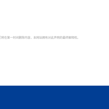
【直播回放-8】CEAN“比亚迪杯”篮球赛 冠亚军决
南亚网络电视丨尼泊尔华侨华人协
走访红狮希望 恰逢企业为员工生日
赛（安徽开源队VS中国电建队）
共产党建党100周年大合唱《我爱
尼泊尔丝合酒店宝石湖宾馆今日开
【直播回放-9】CEAN“比亚迪杯”篮球赛闭幕式
尼泊尔中资企业协会、华侨华人协
泊尔报纸发表建党百年专版
们将在第一时间删除内容，本网站拥有对此声明的最终解释权。