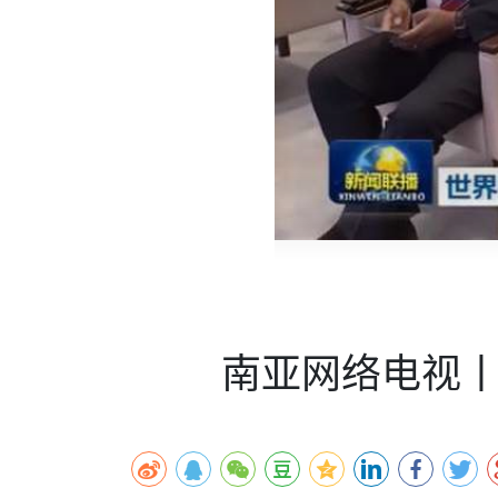
时代侨务工作指明
2026世界人工智能
政、坚守法治善治
域交通与经济
中文日益受各国重视 
会议 着力提振投资
夺世界杯冠军
社会新闻
化解局部紧张局势 
呼吁社会和谐团结
“水立方杯”中文歌
南亚网视丨中资企业
南亚网评丨纵容分裂
天山驼队3000公里
一株菌草跨越山海—
财经·三里河
平陆运河即将建成通
共鸣 展现文化认同
赛精彩摄影集锦（
则才是尼国长久正
关上演古今对话
丝路”实践
助力
尼泊尔24小时连发4
体滑坡为主要灾害
在韩留学人员传承“
神舟二十三号乘组
新政百日观察：尼
丝绸之路：从驼铃再
办
高效变革与程序争
的连接与当下的实
倾听民企心声，国
尼泊尔互动儿童剧《
加德满都春日盛景
彩启迪多元视角
华夏英烈永铭心: 
三大运营商推出词元
动 缅怀海外烈士
尼泊尔孙萨里县爆发
法治护航民营经济
紧张 当地延长宵禁
泰国清迈成立“华人
低空安全司亮相，为
医护人员遇袭引发全
非紧急医疗服务
南亚网络电视丨