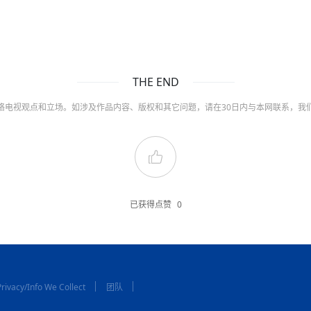
THE END
络电视观点和立场。如涉及作品内容、版权和其它问题，请在30日内与本网联系，我
已获得点赞
0
rivacy/Info We Collect
团队