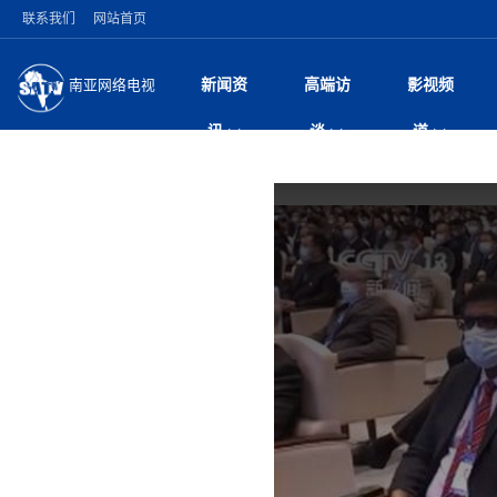
联系我们
网站首页
新闻资
高端访
影视频
南亚网络电视
今日头条
名人访谈
打破自我外交惯例 
微电
“
讯
谈
道
印美使节
风
国际新闻
全球人物
梅西父亲豪尔赫·梅西
电视
尼
盾落幕
议
执政逾四月争议不断
视
中国新闻
创业故事
（长江十年行）金
电影
车
机遭多方质疑
神与长江文化交融
巫
泰国暖武里府校园枪
从
中
经济新闻
凡人故事
消费火爆出口疲软 
纪录
她
祖父母后血洗校园
局
尼泊尔甘达基省颁
中
困境亟待破局
好评中国丨向实向
扎
省首席部长正式认
环球观察
巴基斯坦西南部煤矿
宣传
始
美方暂缓对伊军事打
日
中
尼电动新车市占率全
议即可取消开战计
时政微观察丨以侨
律
尼泊尔前总理普拉昌
中
一带一路
2026“一带一路”年
微直
地近八成市场
被俘尼泊尔青年讲述
中
语引发广泛讨论
“稳”等
也不愿归国
印度马哈拉施特拉邦
持刀闯馆案进入公诉
专
中
南亚网评
南亚网评｜多重考验
微短
PPA审批持续停滞 
查整改
深
尼泊尔马奥塔里县发
泊
共识推进善治
东西问｜强晓云：“
水电投资承压
美军称已完成最新
倒
人受伤
美国促成加沙历史性
丝路故事
世界从中国两会探
影视资
高质量合作的“黄金
除武装 以色列将逐
青海海南州兴海县接连
南亚网评：邻国外交
尼泊尔政府推出“真
尼泊尔巴伦政府将分
县7个乡镇设施受损
尼
图说南亚
2026年尼泊尔世
源在于国家能力赤
接单啦！“世界超市”
75年沧桑蝶变，西
一位百万卢比得主
放平衡外交积极信
推
情合影
意义？
全球华人
全国侨务工作会议在
执政百日舆情多发 
阿富汗尼姆鲁兹“丝
尼泊尔总理巴伦德拉
加时绝杀登顶！西班牙