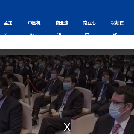
孟加
中国机
南亚速
南亚七
视频在
尼泊尔总理沙阿将单独会见中
影
中国电影节”在尼泊尔首都加德满都正式开幕 《大
孟加拉头条
微电影《一缕阳光》
中国驻尼使馆
孟加拉国东南部暴雨引发洪灾滑坡 44人遇难超百
文化﹒艺术
张茂明大使出席“全球多极化下的中国
印度新闻
喜马拉雅地缘博弈
视频
拉
构
递
国
线
杀》导演兼编剧张琪接受南亚网视专访
万人受困 救援受阻
研讨会
响1962年中印边
病逝 享年68岁 球王最坚强后
剧
媒独家专访｜内政部长苏丹·古龙：回应警暴争
华侨华人
22集电视剧《山海情》尼语版 第二十二集
中国文化中心
芒果促进中孟贸易关系
娱乐﹒体育
“我和中国的故事——庆祝尼泊尔中
尼泊尔新闻
特朗普为世界杯冠
新尼
深汕微电影《新生活》
、Z世代正义、宗教冲突与施政质疑
立十周年”征文系列之一：中国是我
 尼泊尔沙阿政府深陷治理危
频丨探秘富贵车业掌舵人巫兴贵的非凡之路
孟加拉国暴发数十年来最严重麻疹疫情 死亡儿童
尼泊尔雨季将至灾害风险攀升 中使
甘肃庆阳二十一载“
沙水拍云崖暖：云南推动长征精
院
轮载初心 实干赴征程——探秘富贵车业掌舵人
旅游文化
中资企业协会
乔治亚·马洛尼抱怨孟加拉国出售劳工签证
生活﹒健康
华为深耕尼泊尔二十余年：以人才培养
巴基斯坦新闻
南亚网视《中尼一
开心
22集电视剧《山海情》尼语版 第二十一集
超过500人
孟加拉国智库学者访华团一行访问南亚研究所
疫重要提醒
奔赴
2026世界杯各大
微电影《东方梦》
共生
兴贵的非凡之路
展，共筑数字未来
事
2
击案致9人死亡 14岁枪手先杀
“拆改”到“经营”：中国城市更新如何在存量中破
“我和中国的故事——庆祝尼泊尔中
班牙包揽三大重磅
尼建交70周年系列报道十三丨南亚网视专访尼
尼泊尔数字经济陷入单向发展
片
的柜台 她的世界
娱乐体育
纪录片丨喜马拉雅情缘系列之北大的奥妮卡
华侨华人协会
巴基斯坦世界最佳保龄球阵容：阿夫里迪
本网原创
香港职业生涯协会访尼：聚焦“一带一
孟加拉国新闻
长篇历史小说《雪
新旅
？
“如果我没有戒酒，我就不可能成为一名作家”
立十周年”征文
行医用及工业用大麻种植法案
友好论坛主席高亮先生
22集电视剧《山海情》尼语版 第二十集
孟加拉国宣布2月举行议会选举 为去年政治动荡后
“中国正在帮助孟加拉国实现梦想”（共创繁荣发展
张茂明大使拜会尼泊尔联邦院新任副
散记丨八载风雪归
微电影《少年突击队》
业故事
卷·双脉合流：技艺
新向优向绿，中国经济一路向前
根异国，仁心不改--专访尼泊尔华侨友好医院创
南亚网视“2026年新年恭贺视频”免
全球首个！马尔代夫
证
首次全国投票
新时代）
中国动画产业，从“
爆炸致34名矿工死亡
片
生活健康
定制专属纸巾，助力品牌形象升级｜A.B.C.paper
加大孔子学院
港媒：榴莲成为中国年轻消费者时尚选择
媒体峰会
第25届“汉语桥”世界大学生中文比
斯里兰卡新闻
巧
第四届中尼媒体峰
本网
人夏琛琛
纪录片丨喜马拉雅情缘系列之博克拉的“中江表哥”
孟加拉国世界杯任务开始
向在尼中资机构及企业）
击 特朗普：美伊尽快达成协
本搅局南海，日学者警告：日本正图谋南下将菲
北京希望吸引更多孟加拉国游客来中国旅游
铭记历史守望和平｜“我的南京”主题
尼建交70周年系列报道十二丨南亚网视专访尼
22集电视剧《山海情》尼语版 第十九集
张茂明大使拜会尼泊尔内政部长阿亚
尼泊尔廓尔喀乡村
微电影《我们的答案》
尼泊尔定制服务
选赛圆满落幕
球第二 中国新能源车垄断当
尼泊尔蓝毗尼首届“国际和平节”活动
划
为桥，同心筑梦
宾打造成桥头堡
中国文化中心隆重开幕
生死时速！毒蛇完成
达现场回应媒体提问 激进言
文化教育协会会长哈利仕博士
孟加拉国调整进口政策，服装制造商预计出口额将
王炯会见孟加拉国北达卡市市长阿提库·伊斯拉姆
织
享年101岁，全球
度候选汉字发布 包括“睦”“联”
播
人物访谈
特大孔子学院
国家电投五凌电力控股的孟加拉国首个综合智慧能
成都大运会
特里布文大学孔子学院作品 荣获 “最・
马尔代夫新闻
（成都大运会）外
新闻会
俄乌战场经历 坦言宁愿返俄
达卡周六早上空气质量中等
长篇历史小说《雪
第四届中尼媒体峰
国藏族创业者在尼泊尔的咖啡梦想
纪录片丨喜马拉雅情缘系列之尼泊尔“老广”杰克
穆斯塔菲兹在上一场比赛中创保龄球胜利纪录
中铁二局尼泊尔军方公路十标项目部
额外增加50亿美元
孟加拉旅游产业现状
22集电视剧《山海情》尼语版 第十八集
外交部发言人就尼泊尔联邦议会众议
源项目开工
频征集活动特等奖
证中国发展奇迹
尼泊尔锐达股份有限公司——合成轻钢树脂瓦
“汉语桥”尼泊尔赛区决赛圆满落幕，
卷·双脉合流：技艺
激情 篝火欢歌庆元旦
尼泊尔首届“中国新年”系列庆祝活动
一建筑倒塌 已致9人死亡
阶段 外交部再次敦促日方彻
访尼人权委员会委员比肯·K·达瓦迪莉莉·塔帕：
柏林中国文化中心举办诗歌诵读会《
英媒：不要把童年创
尼建交70周年系列报道十一丨南亚网视专访尼
奇葩的孟加拉：女性执政，性交易却合法化，工人
问
千年典籍赋能中尼
“苏超”冠军奖杯，
接踵而至 巴伦政府亟需凝聚
剧
视频新闻
20集微短剧《爱在加德满都》第2集
援尼医疗队
嫦娥六号暴雨中起飞，诠释嫦娥奔月之美！
杭州亚运会
中国援尼医疗队协调捐赠新车 助力
不丹新闻
境外媒体：杭州亚
中国甘
莎摘得桂冠
巧
尼泊尔281个水电项目遇阻 万亿
“Vinnata”品牌开启征程
第四届中尼媒体峰
度复盘国家治理危机：政策脱离民生 粗暴执法
纪录片丨喜马拉雅情缘系列之幸福的“中间人”
谢哈布丁当选孟加拉国新任总统
天》
生校车事故 致包括司机在内6
尔华人华侨协会 促统会 会长
孟加拉国登革热死亡病例升至283例，专家预警11
每天流汗又流血
卡拉姆·阿里90 岁高龄仍不戴眼镜看报纸
《佛国记》于蓝毗
院提升服务能力
中国—中亚精神”如何照亮区域
历史首次！孟加拉帕德玛大桥铁路连接线传来好消
第23届“汉语桥”世界大学生中文比
大运会给成都市民
一轮对伊朗的打击行动
穆萨货运双线开通！响应全球，携手开启新篇章
报告
逼民众走向极端
南航与文旅机构共庆中国旅游日，深
青海省玉树藏族自治州商务考察团到
裁军协议 哈马斯同意全面解
月后仍处高风险期
冬天，真不建议你
寻发展确定性
讯
图说孟加拉
续集热潮席卷尼泊尔影坛：是故事延续还是单纯逐
中国在尼企业
专访：世界贸易组织官员关注孟加拉国脱离最不发
南亚车界
拉萨⇌加德满都直飞航班每周一班
泰国高中发生恶性枪
百年
时代”？
20集微短剧《爱在加德满都》第1集
息
南亚网视祝大家新年快乐：砥砺前行，再创辉煌！
区）决赛圆满落幕
潮评丨“史上最好的
第24届“汉语桥”尼泊尔赛区决赛收官
长篇历史小说《雪
孟加拉国第一座现代化大型污水处理厂竣工 中
作
步撤军
发生5.7级、5.8级地震 全
纪录片丨喜马拉雅情缘系列之弄堂里的尼泊尔餐厅
12月28日孟加拉国首条轻轨正式开通
斯里兰卡中国文化中心图书馆正式对
胖）
利？
达国家平稳过渡
学生
反复陷入僵局 尼泊尔困局根
援尼医疗队首批中医设备及"侨胞药箱
“心向远方”？
庆山夺冠
卷·双脉合流：技艺
成都大运会｜尼泊
实账单百万富翁计划” 每日诞生
别会见中印两国驻尼大使 释
南亚网视新闻会客厅片头
方：“一带一路”倡议造福伙伴国又一例证
第四届中尼媒体峰
 暂无人员伤亡
泊尔新锐政坛女性高塔姆履职百日谈：大刀阔斧
尼泊尔武术运动员今日启程赴中国湖
界小姐冠军出炉 新晋佳丽同台温
米拉看
字
义乌“焕新”开市
诊疗中心服务能力温情双升级
藏发展之路为何具有世界借鉴
孟加拉国的能源计划因燃料危机而面临天然气困境
视频：尼泊尔层峦叠嶂的朱加尔雪山
第22届“汉语桥”世界大学生中文比
巧
看大熊猫
号
司法改革 深耕青年政治传承
绿茵驰骋展英姿 白衣守护践仁心—
赛前强化训练和交流学习
喜马拉雅航空开通拉萨-加德满都直
重举行
印度代表队奖牌数
加大孔院举办“儒韵华彩”文化周 开
异域味蕾碰撞 瞬间穿越故乡——汉源餐厅
尼泊尔纪录片《从零到8848》亚特兰大首映 聚焦
“中国正在帮助孟加拉国实现梦想”
孟加拉国反对派不参加下届大选
中尼友谊足球赛
第四届中尼媒体峰
打破自我外交惯例
京召开 习近平重要指示为新
娱乐
尼泊尔各界呼吁理性看待施
绸之路桥”完工 投入使用提升区
河北第16批援尼医疗队加德满都义
李尚福会见孟加拉国海军参谋长
视频 | 美丽的村庄“多拉乐加特”
新篇章
长篇历史小说《雪
成都大运会：尼泊
·沙阿主持召开资本市场高层
1-0力克阿根廷 时隔16年再
最短登顶路线与气候议题
外交代表
喜马拉雅航空正式复航重庆=加德满