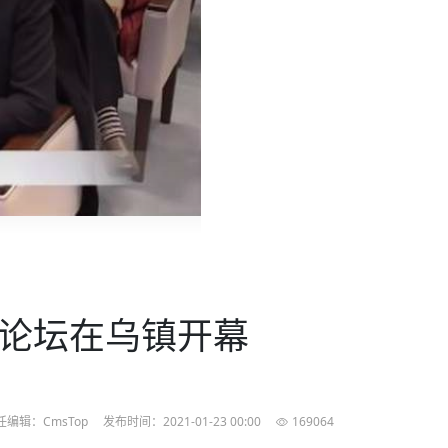
农村的发现
赞讲话（实况）
深化合作
尔代表处）
南亚网视SATV丨《米拉看中国》 第八集：广场舞
8000米之上：一位夏尔巴高山摄影师镜头中的人
赛海外预选赛尼
传承与文明共生 第六章 古道遗
“无名英雄”
南亚网视《SATV新闻会客厅》专访尼泊尔旅游局
南亚网视 SATV | 遇见环县
从教师到厨师：吉塔在加德满都推广缅甸味道
孟加拉国人被骗赴俄：合法移民沦为俄乌战场“消
选手
看世界
南亚网视 SATV |莫迪政府动作不断，对印控克什
中尼建交70周年
照片
(下)
与山
兄弟点红节：尼泊尔手足情深的神圣庆典
局长Mani Raj Lamichhane
尼泊尔赛区选拔
生今日出征大运会：在尼华侨捐
品”
马尔代夫杜拉杜环礁米德岛30吨制冰厂及50吨储
甘肃：探访祁连山——高台马营河大峡谷、小泉丹
声——南亚网视上线运营六周年
长王博接受人
2025年米其林钥匙奖揭晓：不丹三家酒店获殊荣
米尔加强控制，或最终导致印度分裂
台湾乐手牵手大陆剧团 两岸戏腔共鸣
专访喜马拉雅航空总裁周恩永：云端
南亚网视丨百年华诞：绒花（侯艳琪大使）
跨国界的公益
军巴希姆：“亚运会就像是奥运
冰设施正式启用
南亚网视 SATV | 环州故城之沙场风云
尼泊尔“疯狂蜂蜜” ：大自然馈赠的野生灵丹妙药
霞
中文志愿者服务博卡拉中尼友谊龙舟赛
闻综述》
香港卫视南亚网视《一周新闻综述》2023第23期
中尼建交七十周年南亚网
新丝路
南亚网视丨《米拉看中国》第二集 走进中国 认识
从攀登世界之巅到组织巅峰探险：强·达瓦·夏尔巴
乌鸦节：崇敬阎罗使者的传统与象征意义
实施
域天妃：尺尊公主传奇》 第七
南亚网视《SATV新闻会客厅》专访尼泊尔国际电
不丹公务员人工智能技能缺口凸显 亟需开展针对
（总第039期）
视赴青海玉树系列活动报
南亚网视｜成锡忠看世界 俄乌战争会打多久？美
中国
尼泊尔中资企业协会举办第二届“华为杯”篮球赛
与“七峰探险”的传奇
南亚网视丨百年华诞：歌唱祖国（合唱，尼泊尔博
传承与文明共生 第五章 村落藏
影节入围中国影片《巴彦查干》导演复强先生
通讯：尼泊尔费瓦湖上的龙舟赛
规待内阁审批 地铁BRT齐上
年最大洪峰考
性培训
乐部
CCTV-4央视海外观众俱乐部向全球华侨华人拜年
道专题
前高官已经定性，美国想实现三个战略目标
（实况3）
喜马拉雅航空开通拉萨——博克拉航
卡拉华侨人华人协会）
的公益暖流
提哈尔节（灯节）：灯火辉煌与手足情深的节日
调卡壳
了！
香港卫视南亚网视《一周新闻综述》2023第22期
中丝路”再添通道
南亚网视丨《米拉看中国》笫三集：浓情中国 趣
普通市民写给“巴特巴特尼”董事长明·巴杜·古隆的
赛出国际友谊 中国四川龙舟队包揽首届“中尼友谊
直播
俄乌軍事冲突
南亚网视SATV丨基辅多地爆炸：激
（总第038期）
南亚网视｜成锡忠看世界 我的联合国维和行动经
味人生
尼泊尔中资企业协会举办第二届“华为杯”篮球赛
信：您必将再次崛起，而且更加强大
南亚网视丨百年华诞：亲爱的中国我爱你（佳境，
龙舟赛”全部冠军
阿里代表团访尼圆满收官 友城
CCTV-4尼泊尔加德满都观众俱乐部祝全球华侨华
历-经历冲突和政变，确保中国维和人员安全
（实况2）
尼泊尔总理专机出访中国，喜马拉
尼泊尔华侨华人协会推荐）
开启发展新篇
展示
《欢迎来加德满都过大年》参赛视频 探索秘境尼
成锡忠看世界
南亚网视｜成锡忠看世界 我亲历的
人新年快乐、龙年大吉！
俄乌軍事冲突专题/南亚网视国际丨
香港卫视南亚网视《一周新闻综述》2023第21期
南亚网视丨《米拉看中国》 第四集：大美中国 山
辛哈杜巴宫的故事：从烈焰到重生
中国四川龙舟队包揽首届“中尼友谊龙舟赛”双冠
泊尔
事件一：孟加拉前总统被军人暗杀
署：过去10天超150万乌克兰难民
（总第037期）
南亚网视｜成锡忠看世界 佩洛西行程未包含台
河娇娆（上）
尼泊尔中资企业协会举办第二届“华为杯”篮球赛
喜马拉雅航空荣获国际IOSA认证
媒体峰会
第三届中尼媒体峰会：新中国成立75周年恭贺视
走访慰问在尼联谊企业
南亚网视SATV丨“走访在尼联谊企业
CCTV-4主持人2024新年祝词
湾，两大细节显示，她内心并未彻底放弃访台
（实况1）
频
锟铧农业在尼打造中国式高科技示
《欢迎来加德满都过大年》参赛视频 欢迎到加德
南亚网视｜成锡忠看世界 从安倍晋
俄媒：俄军已掌控乌制空权 俄乌代
香港卫视南亚网视《一周新闻综述》2023第20期
春恭贺片
同庆新岁·共享未来——2026新年祝福视频合辑
2022北京冬奥会
好消息！由南亚网视拍摄制作的尼
满都过春节宣传片
看暗杀工具的演变，枪支最流行却
地
（总第036期）
2024年央视春晚宣传片
南亚网视｜成锡忠看世界 佩洛西今晚抵台？美航
贺北京冬奥视频被中国外交部采用
第三届中尼媒体峰会：我爱你中国
南亚网视SATV丨“走访在尼联谊企业
母快速向台海集结，解放军得用实际行动反制
直播
丝合酒店宝石湖宾馆
南亚网视 SATV | 侯艳琪大使出席
尼泊尔华侨华人协会新年恭贺视频
哥拿巴迪砖业有限公司销售量创新
视频：加德满都大学孔子学院举办龙年春节庆祝活
南亚网视｜成锡忠看世界 斯里兰卡
停火撤军问题暂未谈拢，俄乌一致
香港卫视南亚网视《一周新闻综述》2023第19期
《2023中央广播电视总台春节联欢晚会》01（央
国援尼医疗队颁发感谢状仪式
尼泊尔滑雪健儿备战2022北京冬奥
动
第三届中尼媒体峰会：尼泊尔学生合唱“我爱你中
打算继续向中印寻求信贷支持，中
（总第035期）
视授权南亚网视直播）
回放
【直播回放-10】CEAN“比亚迪杯”篮球赛闭幕式
中共百年华诞
专家：中国共产党百年历程中与侨
国”
尼泊尔中国文化中心新年恭贺视频
南亚网视SATV丨“走访在尼联谊企业
俄媒：俄军已掌控乌制空权 俄乌代
展论坛在乌镇开幕
南亚网视 SATV | 中国作家雪漠尼
第十三批援尼医疗队 传承中国医疗精
尼泊尔滑雪健儿备战2022北京冬奥
《欢迎来加德满都过大年》短视频参赛作品展播
南亚网视｜成锡忠看世界 巴基斯坦
地
小说精选》新书发布暨座谈交流会
医疗骨干
001号
第三届中尼媒体峰会：祖国颂——庆祝新中国成立
尼泊尔加德满都大学孔子学院新年恭贺视频
频发，如何破局？中方应助巴方提
【直播回放-11】CEAN“比亚迪杯”篮球赛闭幕式
中国共产党百年华诞的世界期待
75周年
闪光时间｜冬奥燃起冰雪热
“狮”书共舞，未来可期——尼文版
南亚网视SATV丨“走访在尼联谊企业
新希望尼泊尔农业经济有限公司新年恭贺视频
南亚网视｜成锡忠看世界 俄乌冲突
【直播回放-7】CEAN“比亚迪杯”篮球赛 冠亚军决
南亚网络电视丨尼泊尔华侨华人协
选》在尼泊尔捐赠活动
深耕尼泊尔市场为尼民众致富带来“新
第三届中尼媒体峰会：歌曲《天佑中华》
国一邻邦濒临崩溃，幕后推手浮出
北京2022年冬奥会和冬残奥会安全
赛（安徽开源队VS中国电建队）
共产党建党100周年王冰洁独唱《
任编辑：CmsTop
发布时间：2021-01-23 00:00
169064
次会议召集加强场馆安保团队建设
南亚网视 SATV |丝合酒店宝石湖
南亚网视SATV丨“走访在尼联谊企业
交通安全隐患