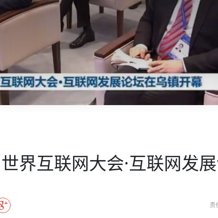
方向
大会开幕
侨胞健康
课程从“试试看”变为“抢着报”
第16届“汉语桥”世界中学生中文比
卷·双脉合流：技艺
志愿者：亚运赛场的
者信心
投资孟加拉国以帮助它到 2041 年成为发达国家
尼泊尔赫塔乌达举行大型集会
成锡忠
泊尔赛区比赛在加德满都举行
珍
孟加拉国表示，缅甸必须为罗兴亚人的遣返建立信
中国民族音乐会走进尼泊尔 金钟之星民乐团带来
第十七届“汉语桥” 第四届“汉语秀”
尼泊尔18名大学
耗
《中尼一家亲》微短剧主创首聚 共绘 “一带一路”
雪山为证 丝路有
南亚网视特别推荐 | 中工国际董事
曲大赛巴西赛区收官：唤起家国
协会第五届“比亚迪杯”篮球比
活动引朝野反思 坚守一中原
“归乡”！今日叩关洛阳，丝路雄
视频：中国援尼医疗队蓝毗尼义诊：
—中国科学家林占熺的“绿色
任和安全
浓郁的中国文化体验(实况3）
赛落幕
款助力相送
东京奥运会跳高冠
友好新篇
纪实
沙特阿拉伯与孟加拉国签署合作协议，成立联合商
民网专访
航 广西对接东盟贸易又添新
《一周新
一）
道
暖流
“汉语桥”线上团组项目在尼泊尔开始
长篇历史小说《雪
会前的奥运会”
业委员会
2起灾害 致3死21伤 蛇咬、山
卷·双脉合流：技艺
《Jerry on Top》在尼泊尔开拍，父子档首同台引
加德满都新版交通总
尼泊尔上马相迪A水电站成功应对今
观众俱
五四”精神主题座谈会在首尔举
确定：朱杨柱、张志远、黎家盈
泊尔沙阿政府激进施政引争议
响到现代文明通道 穿越千年
中国援尼医疗队蓝毗尼义诊：跨国界
巧艺
期待
马 快速通道军地协
在一个变暖的世界里，孟加拉国的服装业能“不受
验
议并存
践
家发改委多维发力护航民营经济
气候影响”吗？
视频
甜苹果》加德满都热演 以色
组图：谷地繁花绽放，春意满盈
中国网剧正走向“无时差”触达海外观众
深耕中尼友谊 西藏
多国使馆携侨界举行清明祭扫活
套餐 为智能经济发展注动力
缔结引领边境合作
短视频
群体冲突致1死9伤 局势持续
行稳致远
第三届中尼
管控
华侨刘巧儿评剧社”
低空经济“起飞”保驾护航
2026新
国抗议 尼泊尔多家医院暂停
视频
直播
世界互联网大会·互联网发
责