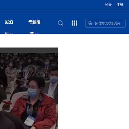
登录
注册
尼泊
专题推
简体中/选择语言
和南亚”国际
复盘：尼印关系转折如何间接影
综合
印度“蟑螂运动”升级：万名学生无视禁令游行 警方
尼泊尔头条
视频| 中国驻尼泊尔使馆举办招待会 隆重庆祝中
首届中尼媒体峰会
尼泊尔总理巴伦德拉·沙阿将于下周起分别会见中
“首届中尼媒体峰会”系列报道六：
尔
荐
境局势
催泪瓦斯驱散致180人受伤
国人民解放军建军99周年
印美驻尼外交代表
助农致富
国文化中心成
军西班牙队颁奖
泊尔
华为尼泊尔公司举办2026 科技前沿：媒体对话 助
综合新闻
视频| 南亚网视航拍加德满都：蓝花楹怒放的城市
2023年中尼投资与经贸论
尼泊尔完成加德满都谷地交通总体规划 2050年人
中尼投资与经贸论坛举办：总理普
的第二故乡
力尼泊尔数字化转型
坛
口或超430万
吉祥灯揭幕
馆发布安全防
香”约：一座城与一枚香包双向
美国男子涉嫌非法越境进入尼泊尔 在印尼边境被
视频| “锦绣天府·安逸四川”文旅交流座谈会在尼泊
英国驻尼大使与尼泊尔内政部长会晤 共商防灾警
“首届中尼媒体峰会”系列报道四：凝
赋能ICT发
家亲》摄制组志愿者演员招聘启
奇谈
巴基斯坦卡拉奇购物中心发生重大火灾 已致至少
旅游头条
晓谈天下丨美国人类学者马立安：深圳精神就是
世界第12高峰布洛阿特峰突发雪崩 知名登山家普
奖项出炉！罗德里斩获金球奖 西
捕
尔加德满都成功举办
视频| 加德满都东出口大升级! 苏雅尔维纳亚克至
务合作
进中尼友好
1人死亡
“闯”
中尼友谊龙舟赛
尔萨带队团队失联
国文化中心成
荣誉
尼泊尔巴克塔普尔 新年迎来旅游高峰
杜利凯尔六车道高速加速建设中
印度陆军总司令将访尼 尼泊尔将授予其荣誉军官
路”合作与创
域天妃：尺尊公主传奇》 第七
游眼
孟加拉前总理卡莉达·齐亚因病情“非常危急”入院治
徒步旅行
走进蓝毗尼：探寻佛陀诞生地的和平与宁静
尼泊尔春季徒步热升温 官方呼吁加强环保与安全
军衔
主席班达里
雪域，两度西行赴拉萨
印度下调汽油、柴油及航空煤油出口关税 新税率6
视频|湖北十堰绿松石文化展西安举办：一石牵秦
尼泊尔土地所有权有多大？地下矿产、文物和毒品
“首届中尼媒体峰会”系列报道五：尼
传承与文明共生 第九章 金顶凝
疗
成都大运会
意识
费发布启事（面
正式实施“世代禁烟令”
开普省安全部队与巴塔恐怖分子冲突升级，造成民
南亚网络电视丨特朗普称如果选举人团投票给拜
高院裁决倒逼产业转型 奇特旺大象骑游存废引争
默默无闻”到全球竞争者
月1日起生效
尼泊尔经济运行简报，金融承压与发展调整并行
楚 青绿赴长安
视频| 朱红漫天：尼泊尔新年最“红”的节日
法律这样规定
带一路”
赛尼泊尔赛区预
会：山海情反馈影响
原创
斯里兰卡监狱爆发帮派大乱斗 已致25死百余人受
上榜酒店
尼泊尔迎来正宗中国味：福盛中餐厅盛大开业
加德满都旅馆：泰美尔区的传奇与地标
众大规模逃离家园
登，他将离开白宫
视频| 千年雨神巡游：尼泊尔拉托·马钦德拉纳特
议 伦理保护与地方民生两难博弈
展览在尼泊尔
尼泊尔拟扩大国家服务团训练范围 8至12年级学生
尔
行：故土羁绊与青年外流困境交
伤 军方紧急入驻维稳
杭州亚运会
纪实
孟加拉国土豆供过于求，价格跌破每公斤20塔卡
节的信仰与狂欢
木斯塘——从外国人的目的地，到如今尼泊尔人的
“致命一击”有多快
可自愿参加
最长寿奥运冠军离世
印度多地遭遇极端热浪 新德里气温突破45°C
斯瓦米倡议设立瑜伽部 尼泊尔部长调侃“让腐败分
视频| 英国知名美妆品牌 The Body Shop 在帕坦
视频| 曾经打碟的手 如今签署逮捕令：苏丹·古隆
频繁服务器宕机暴露顽疾 尼泊尔数字治理遭遇系
“首届中尼媒体峰会“系列报道三：共
孔院” 短视
国记者看大运：通过体育赛事见
客厅
马尔代夫旅游业势头强劲：入境游客突破180万 中
吃喝玩乐
南亚网视《SATV新闻会客厅》专访喜马拉雅航空
加德满都迎来夜生活新地标：XO俱乐部树立全新
域天妃：尺尊公主传奇》 第七
会：向少华发言致辞
南亚网视衷心祝愿尼泊尔人民以及全球尼泊尔朋友
旅游热土​
加德满都泰米尔雅乐轩酒店荣获环境管理认证
：趣味竞技燃
巴基斯坦削减LNG进口：取消21船合同并寻求卡
南亚网络电视丨亚洲最穷的国家不丹-拿10元人民
尼泊尔马南县：雪山、圣湖与古寺交织的高原秘境
子去冥想”
Labim Mall 正式开业
的逆袭传奇
统性失败
演绎中尼感人故事
院选举答记者
国仍是最大客源国
总裁周恩永：云端架虹桥 翼展新丝路
第二届中尼媒体峰会专题
标杆
安艺青、陈俐
传承与文明共生 第八章 塔基藏
斯里兰卡百年最强飓风致茶园成“荒地” 工人生计受
们德赛节快乐！
纪实
塔尔供气调整
孟加拉辍学率上升令人担忧
币，在不丹能干什么
南亚网视SATV｜探访加德满都文殊菩萨修行地勋
春天吞噬了冬
伤留在“记忆阁楼”
救护车变“运毒车” 尼泊尔科西省大麻走私问题引关
文明互鉴 首部直译尼泊尔文版
南京造！
影星维杰“逆袭”登顶！印度一邦政坛迎来大洗牌
尼泊尔肿瘤医
运在欢庆与惜别中落幕
肃环县
不丹举办2025全球和平祈祷节
图说尼泊尔
南亚网视 SATV | 甘肃环县3 3米大锅烹煮66只
山体滑坡地区搜救行动正在进行中
重挫
会：张兴年宣读环喜马拉雅研究
部（猴庙）感悟朝圣之旅
来尼泊尔徒步为什么购买保险至关重要？
探索奢华：加德满都附近的顶级度假村
注
尼泊尔持续暴雨致全境交通瘫痪 多条国道关闭 数
尼正式首发
尼泊尔比拉德讷格尔一实习医生坠楼身亡
从雪域高原到尼泊尔：第三届“石榴籽杯”草原足球
【视频】尼泊尔新政府成立以来，都做了些什么？
尼泊尔内政部长古隆坦言：任职4个月“没能好好工
“首届中尼媒体峰会”系列报道二：
羊，你想不想来一口？
尼泊尔中国新年系列庆祝
赛（尼泊尔赛
带来激情与欢乐
印度洋稳定成为马澳第二次高级官员会谈首要议题​
南亚网视《SATV新闻会客厅》专访中国著名导演
Alev Kebab Sultanate 尼泊尔第一家土耳其中东
​释迦牟尼佛诞辰2569周年：千年智慧的当代回响
化中尼文旅合
访尼泊尔
巴基斯坦旁遮普省遭严重雾霾侵袭，多城空气质量
安徽凌家滩文化图片展在孟加拉国开幕
南亚网络电视丨为何中丹边境通婚普遍？看了不丹
百游客被困
吃太多烤红薯（不是因为容易
邀请赛6月20日山南启幕，跨国球队共逐绿茵
作”
结硕果
击案 至少6人遇难枪手身份为
华诞
尼泊尔节日
南亚网视丨百年华诞：草原上升起不落的太阳（关
话动
一个无需择日的吉日：走进尼泊尔的Akshaya
一届亚运会”闭幕，未来，何以
谢飞先生
风味餐厅
风自山谷北--中国甘肃摄影家尼泊尔摄影展览
 加都大学苏
域天妃：尺尊公主传奇》 第七
斯里兰卡飓风死亡人数超过200人
达危险水平
姑娘真实生活，难怪想嫁到中国！
南亚网视SATV丨尼泊尔博达纳大佛塔
探索喜马拉雅山：尼泊尔徒步指南系列 - 系列 I
瓦尔纳巴斯博物馆酒店（Varnabas Museum
外开放
不丹帕罗嘎查乡向日葵产量占全国一半 农户盼增
尼泊尔丹库塔警方查获647公斤大麻 两名涉案人员
利宁，中国水电十一工程局上马相迪电站运维项
Tritiya
"抵尼 加都
南亚网视 SATV | 环州故城！环县
传承与文明共生 第七章 寺壁藏
尔乒乓球选手：中国队太强，想
马尔代夫实施“世代烟草禁令” 教育部长称开创全球
会：朱锋参赞致辞
视频 | 中华人民共和国成立75周年庆祝活动在多
hotel）今天开业
州参加亚运会
孟加拉国登革热感染病例超1.5万 死亡58人
大型榨油设备
被捕
11次登顶珠峰刷新女性纪录！“山地女王”拉克巴·
中国
旅游故事
目）
外国青年“看中国” 巴西圣保罗大学教授-向世界展
第三届中尼媒体峰会
尼泊尔登顶传奇明玛·夏尔巴：从登山者到行业引
赛在加德满都隆
先例
南亚网视 SATV | 加德满都市展开河道垃圾清理活
加德满都“中国美食城”盛大开业 带来地道中餐与超
最美尼泊尔风景图
斯里兰卡铁路系统迎变革：内阁决议招聘女性担任
国举办
—医疗队护航
飞航线
夏巴兹总理将派遣巴基斯坦青年赴沙特参与“2030
南亚网络电视丨印军闯下弥天大祸！机枪扫射联合
南亚网络电视丨中国版的“马尔代夫”，海水清澈风
夏尔巴：荣光背后是半生漂泊与坚韧重生
23名登山者成功登顶乔戈里峰
示不一样的中国
领者 珠峰登山经济重回本土掌控
【相约帕坦杜巴广场】卡蒂克舞节：尼泊尔最古老
破百，印度总理莫迪点赞
动 改善河道生态环境
南亚网视 SATV | 秒懂！环州故城的“由来”
值体验
启中尼文化交流
司机、站长等核心岗位
会：柯绍致辞并发布倡议书
 沙阿总理将一对一会见中印美
愿景”项目
国车队，或永久失去入常资格
景如画，宛如画中世界
木斯塘圣塔玛尼酒店被评为“2024最佳新酒店”
不丹赌博与线上诈骗问题严峻 政府加强打击但挑
体育
中尼龙舟赛
视频| 从城市漫步到乡村漫步：外国创作者在中国
喜马拉雅航空
中尼友谊龙舟赛新闻发布会：中国驻尼使馆王欣参
中尼航线迎新契机 喜马拉雅航空与
南亚网视丨百年华诞：少年（合唱，中国电建尼泊
的文化舞蹈盛典，延续三百年的信仰与艺术
诊：温情守护
域天妃：尺尊公主传奇》 第七
尔参赛队员武术比赛赢得喝彩
马尔代夫实施“世代禁烟令” 外国游客也需遵守
第 10 届纹身大会4 月 7 日-9 日在加德满都举行
视频：第16届“汉语桥”世界中学生中文比赛 一号
都
战仍存