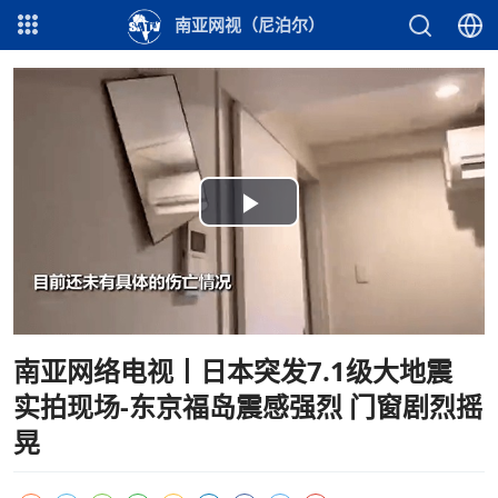
南亚网视（尼泊尔）
Play
Video
南亚网络电视丨日本突发7.1级大地震
实拍现场-东京福岛震感强烈 门窗剧烈摇
晃