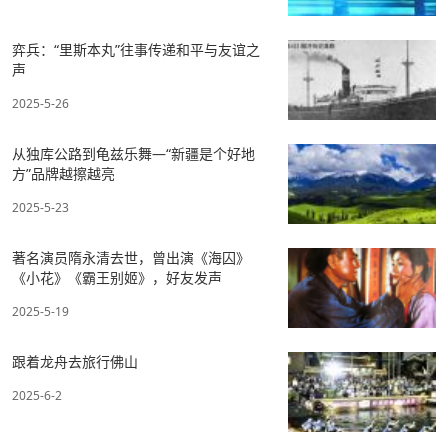
弈兵：“里斯本丸”往事传递和平与友谊之
声
2025-5-26
从独库公路到龟兹乐舞—“新疆是个好地
方”品牌越擦越亮
2025-5-23
著名演员隋永清去世，曾出演《海囚》
《小花》《霸王别姬》，好友发声
2025-5-19
跟着龙舟去旅行佛山
2025-6-2