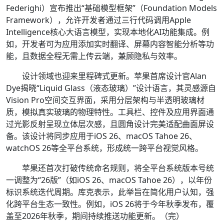
Federighi）宣布推出“基础模型框架”（Foundation Models
Framework），允许开发者通过三行代码调用Apple
Intelligence核心大语言模型，实现本地化AI功能集成。例
如，开发者可为应用添加实时翻译、屏幕内容智能分析等功
能，且数据全程无需上传云端，兼顾隐私与效率。
设计领域也迎来里程碑式更新。苹果首席设计官Alan
Dye揭晓“Liquid Glass（液态玻璃）”设计语言，其灵感源自
Vision Pro空间交互界面，采用分层架构与半透明玻璃材
质，模拟真实玻璃的物理特性。工具栏、控件及应用界面通
过光影反射呈现立体层次感，且圆角设计完美适配曲面屏设
备。该设计将同步应用于iOS 26、macOS Tahoe 26、
watchOS 26等全平台系统，形成统一跨平台视觉风格。
苹果还首次打破传统命名规则，将全平台系统版本号统
一调整为“26版”（如iOS 26、macOS Tahoe 26），以年份
标识系统迭代周期。库克表示，此举旨在简化用户认知，强
化跨平台生态一致性。例如，iOS 26将于今年秋季发布，覆
盖至2026年秋季，期间持续推送功能更新。（完）