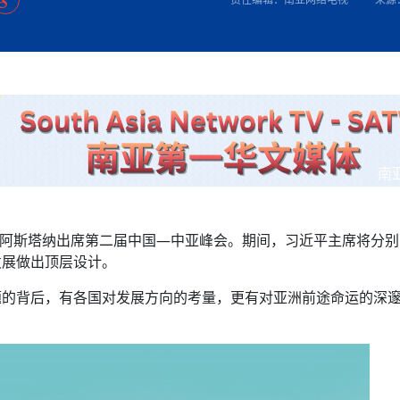
方向
大会开幕
侨胞健康
课程从“试试看”变为“抢着报”
第16届“汉语桥”世界中学生中文比
卷·双脉合流：技艺
者信心
号
投资孟加拉国以帮助它到 2041 年成为发达国家
志愿者：亚运赛场的
尼泊尔赫塔乌达举行大型集会
成锡忠
泊尔赛区比赛在加德满都举行
珍
孟加拉国表示，缅甸必须为罗兴亚人的遣返建立信
中国民族音乐会走进尼泊尔 金钟之星民乐团带来
第十七届“汉语桥” 第四届“汉语秀”
尼泊尔18名大学
耗
《中尼一家亲》微短剧主创首聚 共绘 “一带一路”
南亚网视特别推荐 | 中工国际董事
曲大赛巴西赛区收官：唤起家国
协会第五届“比亚迪杯”篮球比
活动引朝野反思 坚守一中原
“归乡”！今日叩关洛阳，丝路雄
视频：中国援尼医疗队蓝毗尼义诊：
—中国科学家林占熺的“绿色
任和安全
浓郁的中国文化体验(实况3）
赛落幕
款助力相送
友好新篇
沙特阿拉伯与孟加拉国签署合作协议，成立联合商
民网专访
东京奥运会跳高冠
制造全球新坐标
《一周新
一）
道
暖流
“汉语桥”线上团组项目在尼泊尔开始
长篇历史小说《雪
业委员会
会前的奥运会”
2起灾害 致3死21伤 蛇咬、山
卷·双脉合流：技艺
《Jerry on Top》在尼泊尔开拍，父子档首同台引
尼泊尔上马相迪A水电站成功应对今
观众俱
五四”精神主题座谈会在首尔举
确定：朱杨柱、张志远、黎家盈
泊尔沙阿政府激进施政引争议
响到现代文明通道 穿越千年
开放新格局
中国援尼医疗队蓝毗尼义诊：跨国界
巧艺
期待
在一个变暖的世界里，孟加拉国的服装业能“不受
验
议并存
践
气候影响”吗？
视频
甜苹果》加德满都热演 以色
组图：谷地繁花绽放，春意满盈
亿级产业“管理双翼”就位
中国网剧正走向“无时差”触达海外观众
多国使馆携侨界举行清明祭扫活
短视频
显香港国际金融中心竞争力
南
群体冲突致1死9伤 局势持续
第三届中尼
管控
华侨刘巧儿评剧社”
贬值，日本实体经济正为中东战
2026新
国抗议 尼泊尔多家医院暂停
斯坦阿斯塔纳出席第二届中国—中亚峰会。期间，习近平主席将分
视频
发展做出顶层设计。
直播
题的背后，有各国对发展方向的考量，更有对亚洲前途命运的深