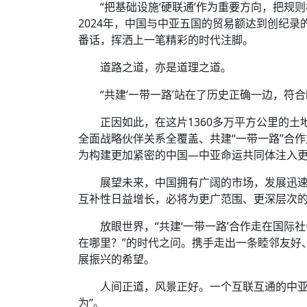
“把基础设施‘硬联通’作为重要方向，把规则
2024年，中国与中亚五国的贸易额达到创纪录的
番话，挥洒上一笔精彩的时代注脚。
道路之道，亦是道理之道。
“共建‘一带一路’站在了历史正确一边，符
正因如此，在这片1360多万平方公里的
全面战略伙伴关系全覆盖、共建“一带一路”合
为构建更加紧密的中国—中亚命运共同体注入
展望未来，中国拥有广阔的市场，发展迅
互补性日益增长，必将为更广范围、更深层次的
放眼世界，“共建‘一带一路’合作走在国际
在哪里？”的时代之问。携手走出一条睦邻友好
展振兴的希望。
人间正道，风景正好。一个互联互通的中亚
为”。