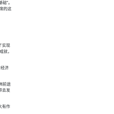
基础”。
主席的这
了实现
成就，
方经济
洲前途
带去发
大有作