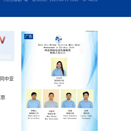
农村的发现
赞讲话（实况）
深化合作
尔代表处）
南亚网视SATV丨《米拉看中国》 第八集：广场舞
8000米之上：一位夏尔巴高山摄影师镜头中的人
赛海外预选赛尼
传承与文明共生 第六章 古道遗
南亚网视《SATV新闻会客厅》专访尼泊尔旅游局
南亚网视 SATV | 遇见环县
从教师到厨师：吉塔在加德满都推广缅甸味道
孟加拉国人被骗赴俄：合法移民沦为俄乌战场“消
选手
“无名英雄”
看世界
南亚网视 SATV |莫迪政府动作不断，对印控克什
中尼建交70周年
照片
(下)
与山
兄弟点红节：尼泊尔手足情深的神圣庆典
局长Mani Raj Lamichhane
尼泊尔赛区选拔
生今日出征大运会：在尼华侨捐
品”
马尔代夫杜拉杜环礁米德岛30吨制冰厂及50吨储
甘肃：探访祁连山——高台马营河大峡谷、小泉丹
长王博接受人
2025年米其林钥匙奖揭晓：不丹三家酒店获殊荣
米尔加强控制，或最终导致印度分裂
台湾乐手牵手大陆剧团 两岸戏腔共鸣
专访喜马拉雅航空总裁周恩永：云端
南亚网视丨百年华诞：绒花（侯艳琪大使）
跨国界的公益
冰设施正式启用
南亚网视 SATV | 环州故城之沙场风云
尼泊尔“疯狂蜂蜜” ：大自然馈赠的野生灵丹妙药
霞
中文志愿者服务博卡拉中尼友谊龙舟赛
军巴希姆：“亚运会就像是奥运
闻综述》
香港卫视南亚网视《一周新闻综述》2023第23期
中尼建交七十周年南亚网
新丝路
南亚网视丨《米拉看中国》第二集 走进中国 认识
从攀登世界之巅到组织巅峰探险：强·达瓦·夏尔巴
乌鸦节：崇敬阎罗使者的传统与象征意义
实施
域天妃：尺尊公主传奇》 第七
南亚网视《SATV新闻会客厅》专访尼泊尔国际电
不丹公务员人工智能技能缺口凸显 亟需开展针对
（总第039期）
视赴青海玉树系列活动报
南亚网视｜成锡忠看世界 俄乌战争会打多久？美
中国
尼泊尔中资企业协会举办第二届“华为杯”篮球赛
与“七峰探险”的传奇
南亚网视丨百年华诞：歌唱祖国（合唱，尼泊尔博
传承与文明共生 第五章 村落藏
影节入围中国影片《巴彦查干》导演复强先生
通讯：尼泊尔费瓦湖上的龙舟赛
年最大洪峰考
性培训
乐部
CCTV-4央视海外观众俱乐部向全球华侨华人拜年
道专题
前高官已经定性，美国想实现三个战略目标
（实况3）
喜马拉雅航空开通拉萨——博克拉航
卡拉华侨人华人协会）
的公益暖流
提哈尔节（灯节）：灯火辉煌与手足情深的节日
了！
香港卫视南亚网视《一周新闻综述》2023第22期
中丝路”再添通道
南亚网视丨《米拉看中国》笫三集：浓情中国 趣
普通市民写给“巴特巴特尼”董事长明·巴杜·古隆的
广告
赛出国际友谊 中国四川龙舟队包揽首届“中尼友谊
直播
俄乌軍事冲突
南亚网视SATV丨基辅多地爆炸：激
（总第038期）
南亚网视｜成锡忠看世界 我的联合国维和行动经
味人生
尼泊尔中资企业协会举办第二届“华为杯”篮球赛
信：您必将再次崛起，而且更加强大
南亚网视丨百年华诞：亲爱的中国我爱你（佳境，
龙舟赛”全部冠军
CCTV-4尼泊尔加德满都观众俱乐部祝全球华侨华
历-经历冲突和政变，确保中国维和人员安全
（实况2）
尼泊尔总理专机出访中国，喜马拉
尼泊尔华侨华人协会推荐）
展示
《欢迎来加德满都过大年》参赛视频 探索秘境尼
成锡忠看世界
南亚网视｜成锡忠看世界 我亲历的
人新年快乐、龙年大吉！
俄乌軍事冲突专题/南亚网视国际丨
香港卫视南亚网视《一周新闻综述》2023第21期
南亚网视丨《米拉看中国》 第四集：大美中国 山
辛哈杜巴宫的故事：从烈焰到重生
中国四川龙舟队包揽首届“中尼友谊龙舟赛”双冠
泊尔
事件一：孟加拉前总统被军人暗杀
署：过去10天超150万乌克兰难民
（总第037期）
亚网视
南亚网视｜成锡忠看世界 佩洛西行程未包含台
河娇娆（上）
尼泊尔中资企业协会举办第二届“华为杯”篮球赛
喜马拉雅航空荣获国际IOSA认证
媒体峰会
第三届中尼媒体峰会：新中国成立75周年恭贺视
走访慰问在尼联谊企业
南亚网视SATV丨“走访在尼联谊企业
CCTV-4主持人2024新年祝词
湾，两大细节显示，她内心并未彻底放弃访台
（实况1）
频
锟铧农业在尼打造中国式高科技示
《欢迎来加德满都过大年》参赛视频 欢迎到加德
南亚网视｜成锡忠看世界 从安倍晋
俄媒：俄军已掌控乌制空权 俄乌代
香港卫视南亚网视《一周新闻综述》2023第20期
春恭贺片
同庆新岁·共享未来——2026新年祝福视频合辑
2022北京冬奥会
好消息！由南亚网视拍摄制作的尼
满都过春节宣传片
看暗杀工具的演变，枪支最流行却
地
（总第036期）
2024年央视春晚宣传片
南亚网视｜成锡忠看世界 佩洛西今晚抵台？美航
贺北京冬奥视频被中国外交部采用
第三届中尼媒体峰会：我爱你中国
南亚网视SATV丨“走访在尼联谊企业
母快速向台海集结，解放军得用实际行动反制
别同中亚
直播
丝合酒店宝石湖宾馆
南亚网视 SATV | 侯艳琪大使出席
尼泊尔华侨华人协会新年恭贺视频
哥拿巴迪砖业有限公司销售量创新
视频：加德满都大学孔子学院举办龙年春节庆祝活
南亚网视｜成锡忠看世界 斯里兰卡
停火撤军问题暂未谈拢，俄乌一致
香港卫视南亚网视《一周新闻综述》2023第19期
《2023中央广播电视总台春节联欢晚会》01（央
国援尼医疗队颁发感谢状仪式
尼泊尔滑雪健儿备战2022北京冬奥
动
第三届中尼媒体峰会：尼泊尔学生合唱“我爱你中
打算继续向中印寻求信贷支持，中
（总第035期）
视授权南亚网视直播）
回放
【直播回放-10】CEAN“比亚迪杯”篮球赛闭幕式
中共百年华诞
专家：中国共产党百年历程中与侨
国”
尼泊尔中国文化中心新年恭贺视频
南亚网视SATV丨“走访在尼联谊企业
俄媒：俄军已掌控乌制空权 俄乌代
邃思
南亚网视 SATV | 中国作家雪漠尼
第十三批援尼医疗队 传承中国医疗精
尼泊尔滑雪健儿备战2022北京冬奥
《欢迎来加德满都过大年》短视频参赛作品展播
南亚网视｜成锡忠看世界 巴基斯坦
地
小说精选》新书发布暨座谈交流会
医疗骨干
001号
第三届中尼媒体峰会：祖国颂——庆祝新中国成立
尼泊尔加德满都大学孔子学院新年恭贺视频
频发，如何破局？中方应助巴方提
【直播回放-11】CEAN“比亚迪杯”篮球赛闭幕式
中国共产党百年华诞的世界期待
75周年
闪光时间｜冬奥燃起冰雪热
“狮”书共舞，未来可期——尼文版
南亚网视SATV丨“走访在尼联谊企业
新希望尼泊尔农业经济有限公司新年恭贺视频
南亚网视｜成锡忠看世界 俄乌冲突
【直播回放-7】CEAN“比亚迪杯”篮球赛 冠亚军决
南亚网络电视丨尼泊尔华侨华人协
选》在尼泊尔捐赠活动
深耕尼泊尔市场为尼民众致富带来“新
第三届中尼媒体峰会：歌曲《天佑中华》
国一邻邦濒临崩溃，幕后推手浮出
北京2022年冬奥会和冬残奥会安全
赛（安徽开源队VS中国电建队）
共产党建党100周年王冰洁独唱《
次会议召集加强场馆安保团队建设
南亚网视 SATV |丝合酒店宝石湖
南亚网视SATV丨“走访在尼联谊企业
交通安全隐患