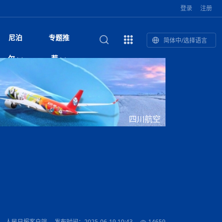
登录
注册
尼泊
专题推
简体中/选择语言
馆发布安全防
复盘：尼印关系转折如何间接影
综合
印度“蟑螂运动”升级：万名学生无视禁令游行 警方
尼泊尔头条
视频| 中国驻尼泊尔使馆举办招待会 隆重庆祝中
首届中尼媒体峰会
尼泊尔加德满都加强控烟措施 保障公众健康和无
“首届中尼媒体峰会”系列报道六：
尔
荐
境局势
催泪瓦斯驱散致180人受伤
国人民解放军建军99周年
烟消费环境
助农致富
国文化中心成
军西班牙队颁奖
泊尔
华为尼泊尔公司举办2026 科技前沿：媒体对话 助
综合新闻
视频| 南亚网视航拍加德满都：蓝花楹怒放的城市
2023年中尼投资与经贸论
尼泊尔拉利特普尔市 客车撞上高架桥致1死19伤
中尼投资与经贸论坛举办：总理普
的第二故乡
力尼泊尔数字化转型
坛
吉祥灯揭幕
主席班达里
香”约：一座城与一枚香包双向
美国男子涉嫌非法越境进入尼泊尔 在印尼边境被
视频| “锦绣天府·安逸四川”文旅交流座谈会在尼泊
尼泊尔油罐车为避让野鹿侧翻起火 消防一小时成
“首届中尼媒体峰会”系列报道四：凝
赋能ICT发
家亲》摄制组志愿者演员招聘启
奇谈
巴基斯坦卡拉奇购物中心发生重大火灾 已致至少
旅游头条
晓谈天下丨美国人类学者马立安：深圳精神就是
世界第12高峰布洛阿特峰突发雪崩 知名登山家普
奖项出炉！罗德里斩获金球奖 西
捕
尔加德满都成功举办
视频| 加德满都东出口大升级! 苏雅尔维纳亚克至
功控制火势
尼泊尔医学教育委员会领导层空缺致入学考试停滞
进中尼友好
1人死亡
“闯”
中尼友谊龙舟赛
尔萨带队团队失联
国文化中心成
荣誉
尼泊尔巴克塔普尔 新年迎来旅游高峰
杜利凯尔六车道高速加速建设中
约6万考生面临不确定性
尔
路”合作与创
域天妃：尺尊公主传奇》 第七
游眼
孟加拉前总理卡莉达·齐亚因病情“非常危急”入院治
徒步旅行
走进蓝毗尼：探寻佛陀诞生地的和平与宁静
尼泊尔春季徒步热升温 官方呼吁加强环保与安全
雪域，两度西行赴拉萨
印度下调汽油、柴油及航空煤油出口关税 新税率6
视频|湖北十堰绿松石文化展西安举办：一石牵秦
尼泊尔本财年发力稳就业 计划创造十万岗位 重拳
“首届中尼媒体峰会”系列报道五：尼
四川航空
传承与文明共生 第九章 金顶凝
疗
成都大运会
意识
费发布启事（面
正式实施“世代禁烟令”
开普省安全部队与巴塔恐怖分子冲突升级，造成民
南亚网络电视丨特朗普称如果选举人团投票给拜
高院裁决倒逼产业转型 奇特旺大象骑游存废引争
默默无闻”到全球竞争者
月1日起生效
尼泊尔经济运行简报，金融承压与发展调整并行
楚 青绿赴长安
视频| 朱红漫天：尼泊尔新年最“红”的节日
整治海外务工诈骗
尼泊尔外交部首办“知识论坛” 推动学术研究与外交
带一路”
院选举答记者
赛尼泊尔赛区预
原创
斯里兰卡监狱爆发帮派大乱斗 已致25死百余人受
上榜酒店
尼泊尔迎来正宗中国味：福盛中餐厅盛大开业
加德满都旅馆：泰美尔区的传奇与地标
众大规模逃离家园
登，他将离开白宫
视频| 千年雨神巡游：尼泊尔拉托·马钦德拉纳特
议 伦理保护与地方民生两难博弈
展览在尼泊尔
决策深度融合
行：故土羁绊与青年外流困境交
伤 军方紧急入驻维稳
杭州亚运会
纪实
孟加拉国土豆供过于求，价格跌破每公斤20塔卡
节的信仰与狂欢
木斯塘——从外国人的目的地，到如今尼泊尔人的
“致命一击”有多快
最长寿奥运冠军离世
印度多地遭遇极端热浪 新德里气温突破45°C
斯瓦米倡议设立瑜伽部 尼泊尔部长调侃“让腐败分
视频| 英国知名美妆品牌 The Body Shop 在帕坦
视频| 曾经打碟的手 如今签署逮捕令：苏丹·古隆
尼泊尔绝食护士抗议进入第五天 卫生部长回应并
“首届中尼媒体峰会“系列报道三：共
孔院” 短视
国记者看大运：通过体育赛事见
客厅
马尔代夫旅游业势头强劲：入境游客突破180万 中
吃喝玩乐
南亚网视《SATV新闻会客厅》专访喜马拉雅航空
加德满都迎来夜生活新地标：XO俱乐部树立全新
域天妃：尺尊公主传奇》 第七
南亚网视衷心祝愿尼泊尔人民以及全球尼泊尔朋友
旅游热土​
加德满都泰米尔雅乐轩酒店荣获环境管理认证
：趣味竞技燃
巴基斯坦削减LNG进口：取消21船合同并寻求卡
南亚网络电视丨亚洲最穷的国家不丹-拿10元人民
尼泊尔马南县：雪山、圣湖与古寺交织的高原秘境
子去冥想”
Labim Mall 正式开业
的逆袭传奇
承诺继续谈判
尼泊尔警方破获非法国际电话转接案 四人涉嫌网
演绎中尼感人故事
国仍是最大客源国
总裁周恩永：云端架虹桥 翼展新丝路
第二届中尼媒体峰会专题
标杆
安艺青、陈俐
传承与文明共生 第八章 塔基藏
斯里兰卡百年最强飓风致茶园成“荒地” 工人生计受
们德赛节快乐！
纪实
塔尔供气调整
孟加拉辍学率上升令人担忧
币，在不丹能干什么
南亚网视SATV｜探访加德满都文殊菩萨修行地勋
春天吞噬了冬
伤留在“记忆阁楼”
络博彩被捕
文明互鉴 首部直译尼泊尔文版
南京造！
影星维杰“逆袭”登顶！印度一邦政坛迎来大洗牌
尼泊尔肿瘤医
运在欢庆与惜别中落幕
肃环县
不丹举办2025全球和平祈祷节
图说尼泊尔
南亚网视 SATV | 甘肃环县3 3米大锅烹煮66只
山体滑坡地区搜救行动正在进行中
重挫
部（猴庙）感悟朝圣之旅
来尼泊尔徒步为什么购买保险至关重要？
探索奢华：加德满都附近的顶级度假村
尼泊尔持续暴雨致全境交通瘫痪 多条国道关闭 数
尼正式首发
尼泊尔比拉德讷格尔一实习医生坠楼身亡
从雪域高原到尼泊尔：第三届“石榴籽杯”草原足球
【视频】尼泊尔新政府成立以来，都做了些什么？
尼泊尔乡域冲突引舆论乱象 多家媒体社交账号传
“首届中尼媒体峰会”系列报道二：
羊，你想不想来一口？
尼泊尔中国新年系列庆祝
赛（尼泊尔赛
带来激情与欢乐
印度洋稳定成为马澳第二次高级官员会谈首要议题​
南亚网视《SATV新闻会客厅》专访中国著名导演
Alev Kebab Sultanate 尼泊尔第一家土耳其中东
​释迦牟尼佛诞辰2569周年：千年智慧的当代回响
化中尼文旅合
访尼泊尔
巴基斯坦旁遮普省遭严重雾霾侵袭，多城空气质量
安徽凌家滩文化图片展在孟加拉国开幕
南亚网络电视丨为何中丹边境通婚普遍？看了不丹
百游客被困
吃太多烤红薯（不是因为容易
邀请赛6月20日山南启幕，跨国球队共逐绿茵
播煽动性内容遭整治
网传涉宗教国策协议引争议 尼泊尔官方紧急辟
结硕果
华诞
尼泊尔节日
南亚网视丨百年华诞：草原上升起不落的太阳（关
话动
一个无需择日的吉日：走进尼泊尔的Akshaya
谢飞先生
风味餐厅
风自山谷北--中国甘肃摄影家尼泊尔摄影展览
 加都大学苏
域天妃：尺尊公主传奇》 第七
斯里兰卡飓风死亡人数超过200人
达危险水平
姑娘真实生活，难怪想嫁到中国！
南亚网视SATV丨尼泊尔博达纳大佛塔
探索喜马拉雅山：尼泊尔徒步指南系列 - 系列 I
瓦尔纳巴斯博物馆酒店（Varnabas Museum
外开放
一届亚运会”闭幕，未来，何以
不丹帕罗嘎查乡向日葵产量占全国一半 农户盼增
谣：未签署任何正式协定
利宁，中国水电十一工程局上马相迪电站运维项
Tritiya
"抵尼 加都
南亚网视 SATV | 环州故城！环县
传承与文明共生 第七章 寺壁藏
尔乒乓球选手：中国队太强，想
马尔代夫实施“世代烟草禁令” 教育部长称开创全球
视频 | 中华人民共和国成立75周年庆祝活动在多
hotel）今天开业
州参加亚运会
孟加拉国登革热感染病例超1.5万 死亡58人
大型榨油设备
11次登顶珠峰刷新女性纪录！“山地女王”拉克巴·
中国
旅游故事
目）
外国青年“看中国” 巴西圣保罗大学教授-向世界展
第三届中尼媒体峰会
尼泊尔登顶传奇明玛·夏尔巴：从登山者到行业引
赛在加德满都隆
先例
南亚网视 SATV | 加德满都市展开河道垃圾清理活
加德满都“中国美食城”盛大开业 带来地道中餐与超
最美尼泊尔风景图
斯里兰卡铁路系统迎变革：内阁决议招聘女性担任
国举办
—医疗队护航
飞航线
夏巴兹总理将派遣巴基斯坦青年赴沙特参与“2030
南亚网络电视丨印军闯下弥天大祸！机枪扫射联合
南亚网络电视丨中国版的“马尔代夫”，海水清澈风
夏尔巴：荣光背后是半生漂泊与坚韧重生
23名登山者成功登顶乔戈里峰
示不一样的中国
领者 珠峰登山经济重回本土掌控
【相约帕坦杜巴广场】卡蒂克舞节：尼泊尔最古老
动 改善河道生态环境
南亚网视 SATV | 秒懂！环州故城的“由来”
值体验
启中尼文化交流
司机、站长等核心岗位
愿景”项目
国车队，或永久失去入常资格
景如画，宛如画中世界
木斯塘圣塔玛尼酒店被评为“2024最佳新酒店”
破百，印度总理莫迪点赞
不丹赌博与线上诈骗问题严峻 政府加强打击但挑
体育
中尼龙舟赛
视频| 从城市漫步到乡村漫步：外国创作者在中国
喜马拉雅航空
中尼友谊龙舟赛新闻发布会：中国驻尼使馆王欣参
中尼航线迎新契机 喜马拉雅航空与
南亚网视丨百年华诞：少年（合唱，中国电建尼泊
的文化舞蹈盛典，延续三百年的信仰与艺术
诊：温情守护
域天妃：尺尊公主传奇》 第七
尔参赛队员武术比赛赢得喝彩
马尔代夫实施“世代禁烟令” 外国游客也需遵守
第 10 届纹身大会4 月 7 日-9 日在加德满都举行
视频：第16届“汉语桥”世界中学生中文比赛 一号
都
战仍存
： 人民日报客户端
发布时间：2025-06-19 10:43
14659