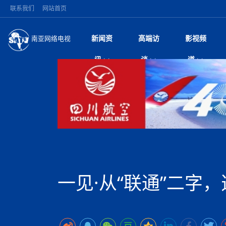
联系我们
网站首页
新闻资
高端访
影视频
南亚网络电视
今日头条
名人访谈
加德满都新版交通总
微电
“
讯
谈
道
马 快速通道军地协
风
国际新闻
全球人物
美方暂缓对伊军事打
电视
从
议即可取消开战计
局
深耕中尼友谊 西藏
视
中国新闻
创业故事
（长江十年行）金
电影
车
缔结引领边境合作
神与长江文化交融
巫
印度马哈拉施特拉邦
日
中
经济新闻
凡人故事
消费火爆出口疲软 
纪录
她
律
突发：西藏林芝市墨
中
困境亟待破局
好评中国丨向实向
扎
10千米
美国促成加沙历史性
环球观察
尼泊尔取消国际藏学
宣传
始
除武装 以色列将逐
专
中
中国政策
尼电动新车市占率全
时政微观察丨以侨
深
尼泊尔国民议会审议
中
一带一路
2026“一带一路”年
微直
地近八成市场
倒
中
拟提高至10万美元
国际足联：对阿根
“稳”等
巴基斯坦西南部煤矿
为展开调查
持刀闯馆案进入公诉
中
南亚网评
南亚网评｜多重考验
微短
PPA审批持续停滞 
查整改
尼
苹果公司首次暗示新版
泊
一见·从“联通”二字
共识推进善治
东西问｜强晓云：“
水电投资承压
被俘尼泊尔青年讲述
推
为额外算力买单
日本熊本突发强震致
丝路故事
世界从中国两会探
影视资
高质量合作的“黄金
也不愿归国
面停运
青海海南州兴海县接连
南亚网评：邻国外交
尼泊尔政府推出“真
县7个乡镇设施受损
专
图说南亚
2026年尼泊尔世
源在于国家能力赤
接单啦！“世界超市”
75年沧桑蝶变，西
一位百万卢比得主
美军称已完成最新
尔
情合影
意义？
全球华人
全国侨务工作会议在
执政百日舆情多发 
阿富汗尼姆鲁兹“丝
尼泊尔总理巴伦德拉
尼泊尔巴伦政府将分