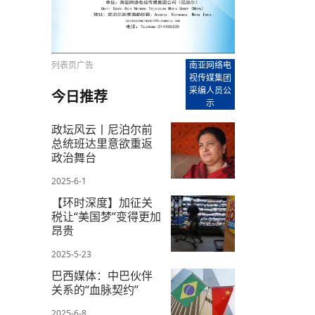
【直播回放-8】CEAN“比亚迪杯”篮球赛 冠亚军决
南亚网络电视丨尼泊尔华侨华人协
走访红狮希望 恰逢企业为员工生日
赛（安徽开源队VS中国电建队）
共产党建党100周年大合唱《我爱
尼泊尔丝合酒店宝石湖宾馆今日开
【直播回放-9】CEAN“比亚迪杯”篮球赛闭幕式
尼泊尔中资企业协会、华侨华人协
泊尔报纸发表建党百年专版
列表页广告
南亚网络电
视传媒集团
采编人员公
今日推荐
示
政坛风云丨尼泊尔前
总统班达里意欲重返
政治舞台
2025-6-1
【环时深度】加征关
税让“美国梦”变得更加
昂贵
2025-5-23
巴西媒体：中巴伙伴
关系的“血脉契约”
2025-6-8