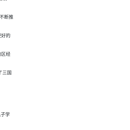
不断推
更好的
地区经
了三国
孔子学