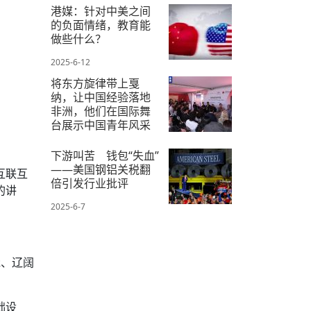
港媒：针对中美之间
的负面情绪，教育能
做些什么？
2025-6-12
将东方旋律带上戛
纳，让中国经验落地
非洲，他们在国际舞
台展示中国青年风采
2025-5-29
下游叫苦 钱包“失血”
——美国钢铝关税翻
互联互
倍引发行业批评
的讲
2025-6-7
脉、辽阔
础设