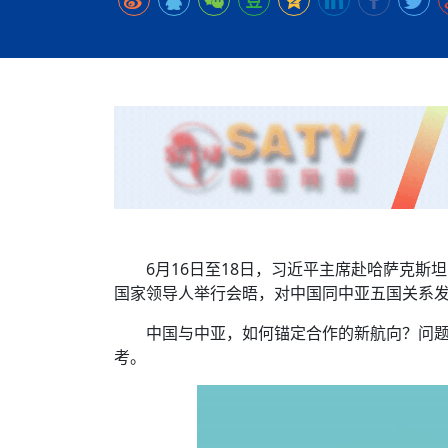
时代侨务工作指明
2026世界人工智能
政、坚守法治善治
域交通与经济
中文日益受各国重视 
会议 着力提振投资
放平衡外交积极信
社会新闻
化解局部紧张局势 
呼吁社会和谐团结
“水立方杯”中文歌
南亚网视丨中资企业
南亚网评丨纵容分裂
天山驼队3000公里
一株菌草跨越山海—
财经·三里河
一张圆桌映照中国
共鸣 展现文化认同
赛精彩摄影集锦（
则才是尼国长久正
关上演古今对话
丝路”实践
尼泊尔24小时连发4
体滑坡为主要灾害
在韩留学人员传承“
神舟二十三号乘组
新政百日观察：尼
丝绸之路：从驼铃再
平陆运河重塑广西
办
高效变革与程序争
的连接与当下的实
尼泊尔互动儿童剧《
加德满都春日盛景
低空安全司亮相 万
彩启迪多元视角
华夏英烈永铭心: 
动 缅怀海外烈士
港交所上市热潮彰
尼泊尔孙萨里县爆发
紧张 当地延长宵禁
泰国清迈成立“华人
能源危机叠加日元
火埋单
医护人员遇袭引发全
非紧急医疗服务
6月16日至18日，习近平主席赴哈萨克
国家领导人举行会晤，对中国同中亚五国关系
中国与中亚，如何锚定合作的新航向？问
考。