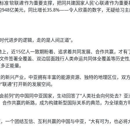
标准‘软联通’作为重要支撑，把同共建国家人民‘心联通’作为重要
948亿美元，同比增长35.8%——令人欣喜的数字，无疑给习
合时代进步的逻辑，走的是人间正道”。
土地上，近15亿人一致期盼着、追求着共同发展、合作共赢，才有
作文件签署全覆盖、双边层面践行人类命运共同体全覆盖等历史性
更多正能量。
速的新兴产业，中亚拥有丰富的能源资源、独特的地理区位，双
“联通”打开新的发展空间。
社会前列”的中国同中亚国家，生动回答了“人类社会向何处去？亚
、合作共赢的新路，成为构建新型国际关系的典范，为全球南方
，一个团结互信、互利共赢的中国与中亚，“大有可为，也必将