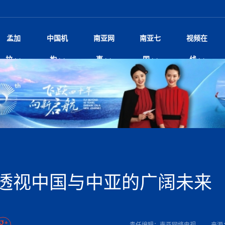
孟加
中国机
南亚网
南亚七
视频在
规待内阁审批 地铁BRT齐上
影
中国电影节”在尼泊尔首都加德满都正式开幕 《大
孟加拉头条
微电影《一缕阳光》
中国驻尼使馆
孟加拉国东南部暴雨引发洪灾滑坡 44人遇难超百
文化﹒艺术
尼泊尔雨季将至灾害风险攀升 中使
印度新闻
喜马拉雅地缘博弈
视频
拉
构
事
国
线
调卡壳
杀》导演兼编剧张琪接受南亚网视专访
万人受困 救援受阻
疫重要提醒
响1962年中印边
击 特朗普：美伊尽快达成协
剧
“拆改”到“经营”：中国城市更新如何在存量中破
华侨华人
22集电视剧《山海情》尼语版 第二十二集
中国文化中心
芒果促进中孟贸易关系
娱乐﹒体育
“我和中国的故事——庆祝尼泊尔中
尼泊尔新闻
特朗普为世界杯冠
新尼
深汕微电影《新生活》
划
？
立十周年”征文系列之一：中国是我
阿里代表团访尼圆满收官 友城
频丨探秘富贵车业掌舵人巫兴贵的非凡之路
孟加拉国暴发数十年来最严重麻疹疫情 死亡儿童
张茂明大使拜会尼泊尔联邦院新任副
甘肃庆阳二十一载“
沙水拍云崖暖：云南推动长征精
院
轮载初心 实干赴征程——探秘富贵车业掌舵人
旅游文化
中资企业协会
乔治亚·马洛尼抱怨孟加拉国出售劳工签证
生活﹒健康
华为深耕尼泊尔二十余年：以人才培养
巴基斯坦新闻
南亚网视《中尼一
开心
开启发展新篇
22集电视剧《山海情》尼语版 第二十一集
超过500人
孟加拉国智库学者访华团一行访问南亚研究所
奔赴
2026世界杯各大
微电影《东方梦》
共生
兴贵的非凡之路
展，共筑数字未来
事
2
一建筑倒塌 已致9人死亡
本搅局南海，日学者警告：日本正图谋南下将菲
“我和中国的故事——庆祝尼泊尔中
班牙包揽三大重磅
尼建交70周年系列报道十三丨南亚网视专访尼
张茂明大使拜会尼泊尔内政部长阿亚
尼泊尔数字经济陷入单向发展
片
的柜台 她的世界
娱乐体育
纪录片丨喜马拉雅情缘系列之北大的奥妮卡
华侨华人协会
巴基斯坦世界最佳保龄球阵容：阿夫里迪
本网原创
香港职业生涯协会访尼：聚焦“一带一
孟加拉国新闻
长篇历史小说《雪
新旅
宾打造成桥头堡
“如果我没有戒酒，我就不可能成为一名作家”
立十周年”征文
脱县发生4.6级地震 震源深度
友好论坛主席高亮先生
22集电视剧《山海情》尼语版 第二十集
孟加拉国宣布2月举行议会选举 为去年政治动荡后
“中国正在帮助孟加拉国实现梦想”（共创繁荣发展
散记丨八载风雪归
微电影《少年突击队》
业故事
卷·双脉合流：技艺
新向优向绿，中国经济一路向前
根异国，仁心不改--专访尼泊尔华侨友好医院创
南亚网视“2026年新年恭贺视频”免
全球首个！马尔代夫
裁军协议 哈马斯同意全面解
首次全国投票
新时代）
中国动画产业，从“
外交部发言人就尼泊尔联邦议会众议
研究会研讨会 重申坚持一个
片
生活健康
定制专属纸巾，助力品牌形象升级｜A.B.C.paper
加大孔子学院
港媒：榴莲成为中国年轻消费者时尚选择
中国驻尼使馆
第25届“汉语桥”世界大学生中文比
斯里兰卡新闻
巧
本网
人夏琛琛
纪录片丨喜马拉雅情缘系列之博克拉的“中江表哥”
孟加拉国世界杯任务开始
向在尼中资机构及企业）
步撤军
访尼人权委员会委员比肯·K·达瓦迪莉莉·塔帕：
北京希望吸引更多孟加拉国游客来中国旅游
铭记历史守望和平｜“我的南京”主题
尼建交70周年系列报道十二丨南亚网视专访尼
22集电视剧《山海情》尼语版 第十九集
问
尼泊尔廓尔喀乡村
微电影《我们的答案》
尼泊尔定制服务
选赛圆满落幕
球第二 中国新能源车垄断当
尼泊尔蓝毗尼首届“国际和平节”活动
为桥，同心筑梦
度复盘国家治理危机：政策脱离民生 粗暴执法
中国文化中心隆重开幕
生死时速！毒蛇完成
航空乘客权利法案 空难赔偿
文化教育协会会长哈利仕博士
孟加拉国调整进口政策，服装制造商预计出口额将
王炯会见孟加拉国北达卡市市长阿提库·伊斯拉姆
织
享年101岁，全球
度候选汉字发布 包括“睦”“联”
播
人物访谈
特大孔子学院
国家电投五凌电力控股的孟加拉国首个综合智慧能
成都大运会
特里布文大学孔子学院作品 荣获 “最・
马尔代夫新闻
（成都大运会）外
新闻会
达卡周六早上空气质量中等
长篇历史小说《雪
逼民众走向极端
国藏族创业者在尼泊尔的咖啡梦想
纪录片丨喜马拉雅情缘系列之尼泊尔“老广”杰克
穆斯塔菲兹在上一场比赛中创保龄球胜利纪录
中铁二局尼泊尔军方公路十标项目部
廷足协在世界杯上的违规违纪行
额外增加50亿美元
孟加拉旅游产业现状
22集电视剧《山海情》尼语版 第十八集
张茂明大使拜会尼泊尔外秘拉伊
源项目开工
频征集活动特等奖
证中国发展奇迹
爆炸致34名矿工死亡
尼泊尔锐达股份有限公司——合成轻钢树脂瓦
“汉语桥”尼泊尔赛区决赛圆满落幕，
卷·双脉合流：技艺
激情 篝火欢歌庆元旦
尼泊尔首届“中国新年”系列庆祝活动
阶段 外交部再次敦促日方彻
柏林中国文化中心举办诗歌诵读会《
英媒：不要把童年创
尼建交70周年系列报道十一丨南亚网视专访尼
奇葩的孟加拉：女性执政，性交易却合法化，工人
千年典籍赋能中尼
“苏超”冠军奖杯，
接踵而至 巴伦政府亟需凝聚
剧
视频新闻
20集微短剧《爱在加德满都》第2集
援尼医疗队
嫦娥六号暴雨中起飞，诠释嫦娥奔月之美！
杭州亚运会
中国援尼医疗队协调捐赠新车 助力
不丹新闻
境外媒体：杭州亚
中国甘
莎摘得桂冠
巧
尼泊尔281个水电项目遇阻 万亿
“Vinnata”品牌开启征程
泊尔新锐政坛女性高塔姆履职百日谈：大刀阔斧
纪录片丨喜马拉雅情缘系列之幸福的“中间人”
谢哈布丁当选孟加拉国新任总统
天》
Siri AI或将收费 重度用户需
尔华人华侨协会 促统会 会长
孟加拉国登革热死亡病例升至283例，专家预警11
每天流汗又流血
卡拉姆·阿里90 岁高龄仍不戴眼镜看报纸
《佛国记》于蓝毗
，透视中国与中亚的广阔未来
院提升服务能力
中国—中亚精神”如何照亮区域
历史首次！孟加拉帕德玛大桥铁路连接线传来好消
第23届“汉语桥”世界大学生中文比
大运会给成都市民
俄乌战场经历 坦言宁愿返俄
穆萨货运双线开通！响应全球，携手开启新篇章
司法改革 深耕青年政治传承
南航与文旅机构共庆中国旅游日，深
青海省玉树藏族自治州商务考察团到
多人受伤 列车脱轨、交通全
月后仍处高风险期
冬天，真不建议你
寻发展确定性
讯
图说孟加拉
续集热潮席卷尼泊尔影坛：是故事延续还是单纯逐
中国在尼企业
专访：世界贸易组织官员关注孟加拉国脱离最不发
拉萨⇌加德满都直飞航班每周一班
百年
时代”？
20集微短剧《爱在加德满都》第1集
息
南亚网视祝大家新年快乐：砥砺前行，再创辉煌！
区）决赛圆满落幕
第24届“汉语桥”尼泊尔赛区决赛收官
长篇历史小说《雪
孟加拉国第一座现代化大型污水处理厂竣工 中
作
发生5.7级、5.8级地震 全
纪录片丨喜马拉雅情缘系列之弄堂里的尼泊尔餐厅
12月28日孟加拉国首条轻轨正式开通
斯里兰卡中国文化中心图书馆正式对
胖）
潮评丨“史上最好的
利？
达国家平稳过渡
反复陷入僵局 尼泊尔困局根
援尼医疗队首批中医设备及"侨胞药箱
庆山夺冠
卷·双脉合流：技艺
成都大运会｜尼泊
实账单百万富翁计划” 每日诞生
南亚网视新闻会客厅片头
方：“一带一路”倡议造福伙伴国又一例证
 暂无人员伤亡
访丨塞中经贸合作迈向产业链深度融合——访塞
尼泊尔武术运动员今日启程赴中国湖
“心向远方”？
界小姐冠军出炉 新晋佳丽同台温
米拉看
字
义乌“焕新”开市
诊疗中心服务能力温情双升级
藏发展之路为何具有世界借鉴
孟加拉国的能源计划因燃料危机而面临天然气困境
视频：尼泊尔层峦叠嶂的朱加尔雪山
第22届“汉语桥”世界大学生中文比
巧
看大熊猫
一轮对伊朗的打击行动
维亚工商会主席查代日
绿茵驰骋展英姿 白衣守护践仁心—
赛前强化训练和交流学习
喜马拉雅航空开通拉萨-加德满都直
重举行
加大孔院举办“儒韵华彩”文化周 开
异域味蕾碰撞 瞬间穿越故乡——汉源餐厅
尼泊尔纪录片《从零到8848》亚特兰大首映 聚焦
“中国正在帮助孟加拉国实现梦想”
孟加拉国反对派不参加下届大选
中尼友谊足球赛
印度代表队奖牌数
京召开 习近平重要指示为新
娱乐
尼泊尔各界呼吁理性看待施
绸之路桥”完工 投入使用提升区
河北第16批援尼医疗队加德满都义
李尚福会见孟加拉国海军参谋长
视频 | 美丽的村庄“多拉乐加特”
新篇章
长篇历史小说《雪
成都大运会：尼泊
·沙阿主持召开资本市场高层
别会见中印两国驻尼大使 释
最短登顶路线与气候议题
喜马拉雅航空正式复航重庆=加德满
责任编辑：南亚网络电视
来源