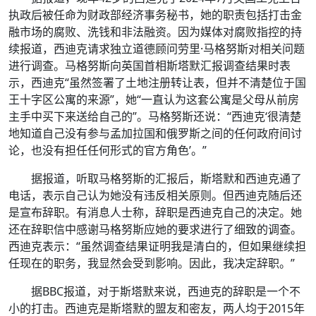
执政后被任命为财政部经济事务秘书，她的职责包括打击金
融市场的腐败、洗钱和非法融资。因为媒体对腐败指控的持
续报道，西迪克请求独立道德顾问劳里·马格努斯对相关问题
进行调查。马格努斯向英国首相斯塔默汇报调查结果时表
示，西迪克“虽然签署了土地注册转让表，但并不清楚位于国
王十字区公寓的来源”，她“一直认为这套公寓是父母从前房
主手中买下来送给自己的”。马格努斯还说：“西迪克‘很清楚
地知道自己没有参与孟加拉国和俄罗斯之间的任何政府间讨
论，也没有担任任何形式的官方角色’。”
据报道，听取马格努斯的汇报后，斯塔默和西迪克通了
电话，表示自己认为她没有违反相关原则。但西迪克随后还
是宣布辞职。有消息人士称，辞职是西迪克自己的决定。她
还在辞职信中感谢马格努斯应她的要求进行了细致的调查。
西迪克表示：“虽然调查结果证明我是清白的，但如果继续担
任现在的职务，我显然会受到影响。因此，我决定辞职。”
据BBC报道，对于斯塔默来说，西迪克的辞职是一个不
小的打击。西迪克是斯塔默的盟友和密友，两人均于2015年