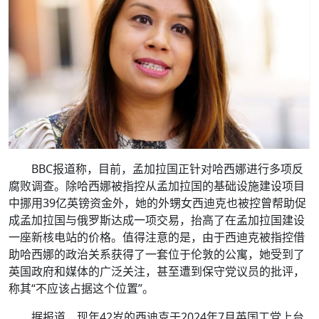
BBC报道称，目前，孟加拉国正针对哈西娜进行多项反
腐败调查。除哈西娜被指控从孟加拉国的基础设施建设项目
中挪用39亿英镑资金外，她的外甥女西迪克也被控曾帮助促
成孟加拉国与俄罗斯达成一项交易，抬高了在孟加拉国建设
一座新核电站的价格。值得注意的是，由于西迪克被指控借
助哈西娜的政治关系获得了一套位于伦敦的公寓，她受到了
英国政府和媒体的广泛关注，甚至遭到保守党议员的批评，
称其“不应该占据这个位置”。
据报道，现年42岁的西迪克于2024年7月英国工党上台