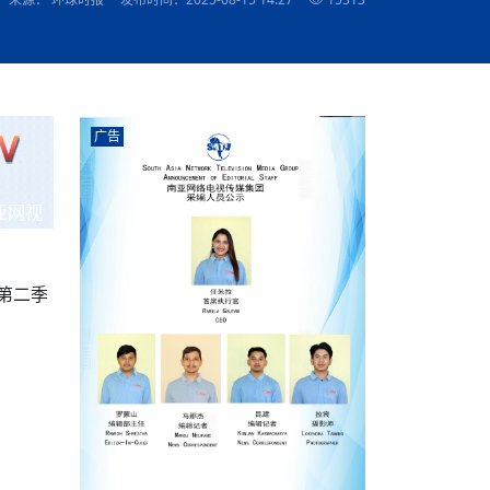
农村的发现
赞讲话（实况）
深化合作
尔代表处）
南亚网视SATV丨《米拉看中国》 第八集：广场舞
8000米之上：一位夏尔巴高山摄影师镜头中的人
赛海外预选赛尼
传承与文明共生 第六章 古道遗
南亚网视《SATV新闻会客厅》专访尼泊尔旅游局
南亚网视 SATV | 遇见环县
从教师到厨师：吉塔在加德满都推广缅甸味道
孟加拉国人被骗赴俄：合法移民沦为俄乌战场“消
选手
“无名英雄”
看世界
南亚网视 SATV |莫迪政府动作不断，对印控克什
中尼建交70周年
照片
(下)
与山
兄弟点红节：尼泊尔手足情深的神圣庆典
局长Mani Raj Lamichhane
尼泊尔赛区选拔
生今日出征大运会：在尼华侨捐
品”
马尔代夫杜拉杜环礁米德岛30吨制冰厂及50吨储
甘肃：探访祁连山——高台马营河大峡谷、小泉丹
长王博接受人
2025年米其林钥匙奖揭晓：不丹三家酒店获殊荣
米尔加强控制，或最终导致印度分裂
台湾乐手牵手大陆剧团 两岸戏腔共鸣
专访喜马拉雅航空总裁周恩永：云端
南亚网视丨百年华诞：绒花（侯艳琪大使）
冰设施正式启用
南亚网视 SATV | 环州故城之沙场风云
尼泊尔“疯狂蜂蜜” ：大自然馈赠的野生灵丹妙药
霞
中文志愿者服务博卡拉中尼友谊龙舟赛
军巴希姆：“亚运会就像是奥运
闻综述》
香港卫视南亚网视《一周新闻综述》2023第23期
中尼建交七十周年南亚网
新丝路
南亚网视丨《米拉看中国》第二集 走进中国 认识
从攀登世界之巅到组织巅峰探险：强·达瓦·夏尔巴
乌鸦节：崇敬阎罗使者的传统与象征意义
实施
域天妃：尺尊公主传奇》 第七
南亚网视《SATV新闻会客厅》专访尼泊尔国际电
不丹公务员人工智能技能缺口凸显 亟需开展针对
（总第039期）
视赴青海玉树系列活动报
南亚网视｜成锡忠看世界 俄乌战争会打多久？美
中国
尼泊尔中资企业协会举办第二届“华为杯”篮球赛
与“七峰探险”的传奇
南亚网视丨百年华诞：歌唱祖国（合唱，尼泊尔博
传承与文明共生 第五章 村落藏
影节入围中国影片《巴彦查干》导演复强先生
通讯：尼泊尔费瓦湖上的龙舟赛
年最大洪峰考
性培训
乐部
CCTV-4央视海外观众俱乐部向全球华侨华人拜年
道专题
前高官已经定性，美国想实现三个战略目标
（实况3）
喜马拉雅航空开通拉萨——博克拉航
卡拉华侨人华人协会）
提哈尔节（灯节）：灯火辉煌与手足情深的节日
了！
香港卫视南亚网视《一周新闻综述》2023第22期
中丝路”再添通道
南亚网视丨《米拉看中国》笫三集：浓情中国 趣
普通市民写给“巴特巴特尼”董事长明·巴杜·古隆的
广告
赛出国际友谊 中国四川龙舟队包揽首届“中尼友谊
直播
俄乌軍事冲突
南亚网视SATV丨基辅多地爆炸：激
（总第038期）
南亚网视｜成锡忠看世界 我的联合国维和行动经
味人生
尼泊尔中资企业协会举办第二届“华为杯”篮球赛
信：您必将再次崛起，而且更加强大
南亚网视丨百年华诞：亲爱的中国我爱你（佳境，
龙舟赛”全部冠军
CCTV-4尼泊尔加德满都观众俱乐部祝全球华侨华
历-经历冲突和政变，确保中国维和人员安全
（实况2）
尼泊尔总理专机出访中国，喜马拉
尼泊尔华侨华人协会推荐）
展示
《欢迎来加德满都过大年》参赛视频 探索秘境尼
成锡忠看世界
南亚网视｜成锡忠看世界 我亲历的
人新年快乐、龙年大吉！
俄乌軍事冲突专题/南亚网视国际丨
香港卫视南亚网视《一周新闻综述》2023第21期
南亚网视丨《米拉看中国》 第四集：大美中国 山
辛哈杜巴宫的故事：从烈焰到重生
中国四川龙舟队包揽首届“中尼友谊龙舟赛”双冠
泊尔
事件一：孟加拉前总统被军人暗杀
署：过去10天超150万乌克兰难民
（总第037期）
亚网视
南亚网视｜成锡忠看世界 佩洛西行程未包含台
河娇娆（上）
尼泊尔中资企业协会举办第二届“华为杯”篮球赛
喜马拉雅航空荣获国际IOSA认证
媒体峰会
第三届中尼媒体峰会：新中国成立75周年恭贺视
走访慰问在尼联谊企业
南亚网视SATV丨“走访在尼联谊企业
CCTV-4主持人2024新年祝词
湾，两大细节显示，她内心并未彻底放弃访台
（实况1）
频
锟铧农业在尼打造中国式高科技示
《欢迎来加德满都过大年》参赛视频 欢迎到加德
南亚网视｜成锡忠看世界 从安倍晋
俄媒：俄军已掌控乌制空权 俄乌代
香港卫视南亚网视《一周新闻综述》2023第20期
春恭贺片
同庆新岁·共享未来——2026新年祝福视频合辑
2022北京冬奥会
好消息！由南亚网视拍摄制作的尼
满都过春节宣传片
看暗杀工具的演变，枪支最流行却
地
（总第036期）
2024年央视春晚宣传片
南亚网视｜成锡忠看世界 佩洛西今晚抵台？美航
贺北京冬奥视频被中国外交部采用
第三届中尼媒体峰会：我爱你中国
南亚网视SATV丨“走访在尼联谊企业
母快速向台海集结，解放军得用实际行动反制
第二季
直播
丝合酒店宝石湖宾馆
南亚网视 SATV | 侯艳琪大使出席
尼泊尔华侨华人协会新年恭贺视频
哥拿巴迪砖业有限公司销售量创新
视频：加德满都大学孔子学院举办龙年春节庆祝活
南亚网视｜成锡忠看世界 斯里兰卡
停火撤军问题暂未谈拢，俄乌一致
香港卫视南亚网视《一周新闻综述》2023第19期
《2023中央广播电视总台春节联欢晚会》01（央
国援尼医疗队颁发感谢状仪式
尼泊尔滑雪健儿备战2022北京冬奥
动
第三届中尼媒体峰会：尼泊尔学生合唱“我爱你中
打算继续向中印寻求信贷支持，中
（总第035期）
视授权南亚网视直播）
回放
【直播回放-10】CEAN“比亚迪杯”篮球赛闭幕式
中共百年华诞
专家：中国共产党百年历程中与侨
国”
尼泊尔中国文化中心新年恭贺视频
南亚网视SATV丨“走访在尼联谊企业
俄媒：俄军已掌控乌制空权 俄乌代
南亚网视 SATV | 中国作家雪漠尼
第十三批援尼医疗队 传承中国医疗精
尼泊尔滑雪健儿备战2022北京冬奥
《欢迎来加德满都过大年》短视频参赛作品展播
南亚网视｜成锡忠看世界 巴基斯坦
地
小说精选》新书发布暨座谈交流会
医疗骨干
001号
第三届中尼媒体峰会：祖国颂——庆祝新中国成立
尼泊尔加德满都大学孔子学院新年恭贺视频
频发，如何破局？中方应助巴方提
【直播回放-11】CEAN“比亚迪杯”篮球赛闭幕式
中国共产党百年华诞的世界期待
75周年
闪光时间｜冬奥燃起冰雪热
“狮”书共舞，未来可期——尼文版
南亚网视SATV丨“走访在尼联谊企业
新希望尼泊尔农业经济有限公司新年恭贺视频
南亚网视｜成锡忠看世界 俄乌冲突
【直播回放-7】CEAN“比亚迪杯”篮球赛 冠亚军决
南亚网络电视丨尼泊尔华侨华人协
选》在尼泊尔捐赠活动
深耕尼泊尔市场为尼民众致富带来“新
第三届中尼媒体峰会：歌曲《天佑中华》
国一邻邦濒临崩溃，幕后推手浮出
北京2022年冬奥会和冬残奥会安全
赛（安徽开源队VS中国电建队）
共产党建党100周年王冰洁独唱《
次会议召集加强场馆安保团队建设
南亚网视 SATV |丝合酒店宝石湖
南亚网视SATV丨“走访在尼联谊企业
交通安全隐患