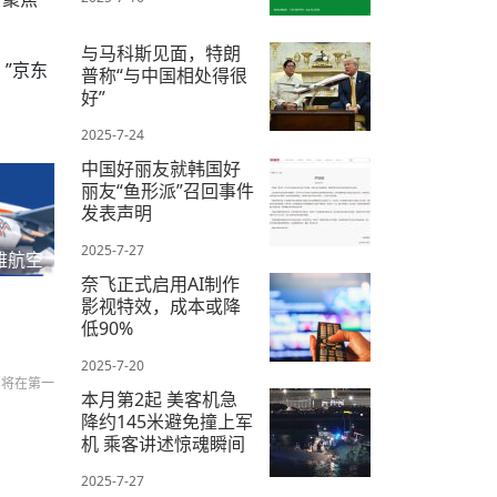
与马科斯见面，特朗
”京东
普称“与中国相处得很
好”
2025-7-24
中国好丽友就韩国好
丽友“鱼形派”召回事件
发表声明
2025-7-27
雅航空
奈飞正式启用AI制作
影视特效，成本或降
低90%
2025-7-20
们将在第一
本月第2起 美客机急
降约145米避免撞上军
机 乘客讲述惊魂瞬间
2025-7-27