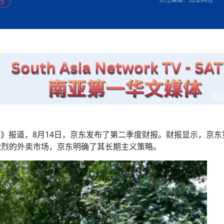
方向
大会开幕
课程从“试试看”变为“抢着报”
第16届“汉语桥”世界中学生中文比
卷·双脉合流：技艺
投资孟加拉国以帮助它到 2041 年成为发达国家
志愿者：亚运赛场的
尼泊尔赫塔乌达举行大型集会
成锡忠
泊尔赛区比赛在加德满都举行
珍
孟加拉国表示，缅甸必须为罗兴亚人的遣返建立信
中国民族音乐会走进尼泊尔 金钟之星民乐团带来
第十七届“汉语桥” 第四届“汉语秀”
尼泊尔18名大学
耗
《中尼一家亲》微短剧主创首聚 共绘 “一带一路”
南亚网视特别推荐 | 中工国际董事
曲大赛巴西赛区收官：唤起家国
协会第五届“比亚迪杯”篮球比
活动引朝野反思 坚守一中原
“归乡”！今日叩关洛阳，丝路雄
—中国科学家林占熺的“绿色
任和安全
浓郁的中国文化体验(实况3）
赛落幕
款助力相送
友好新篇
沙特阿拉伯与孟加拉国签署合作协议，成立联合商
民网专访
东京奥运会跳高冠
释放消费市场积极信号
《一周新
一）
道
“汉语桥”线上团组项目在尼泊尔开始
长篇历史小说《雪
业委员会
会前的奥运会”
2起灾害 致3死21伤 蛇咬、山
卷·双脉合流：技艺
《Jerry on Top》在尼泊尔开拍，父子档首同台引
尼泊尔上马相迪A水电站成功应对今
观众俱
五四”精神主题座谈会在首尔举
确定：朱杨柱、张志远、黎家盈
泊尔沙阿政府激进施政引争议
响到现代文明通道 穿越千年
质 建设现代化人民城市
巧艺
期待
在一个变暖的世界里，孟加拉国的服装业能“不受
验
议并存
践
气候影响”吗？
视频
甜苹果》加德满都热演 以色
组图：谷地繁花绽放，春意满盈
中国网剧正走向“无时差”触达海外观众
多国使馆携侨界举行清明祭扫活
短视频
南
群体冲突致1死9伤 局势持续
第三届中尼
管控
华侨刘巧儿评剧社”
2026新
国抗议 尼泊尔多家医院暂停
报》报道，8月14日，京东发布了第二季度财报。财报显示，京东
视频
竞争激烈的外卖市场，京东明确了其长期主义策略。
直播