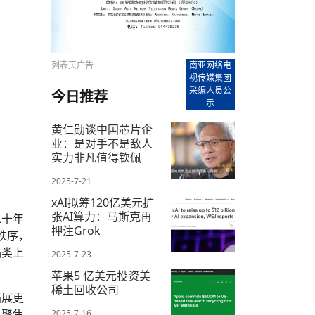
【直播回放-8】CEAN“比亚迪杯”篮球赛 冠亚军决
南亚网络电视丨尼泊尔华侨华人协
走访红狮希望 恰逢企业为员工生日
赛（安徽开源队VS中国电建队）
共产党建党100周年大合唱《我爱
尼泊尔丝合酒店宝石湖宾馆今日开
【直播回放-9】CEAN“比亚迪杯”篮球赛闭幕式
尼泊尔中资企业协会、华侨华人协
泊尔报纸发表建党百年专版
列表页广告
南亚网络电
视传媒集团
采编人员公
今日推荐
示
黄仁勋谈中国芯片企
业：是对手不是敌人
实力非凡值得钦佩
2025-7-21
xAI拟筹120亿美元扩
张AI算力：马斯克再
二十年
押注Grok
秩序，
品类上
2025-7-23
苹果5 亿美元投资美
稀土回收公司
拓展更
，聚焦
2025-7-16