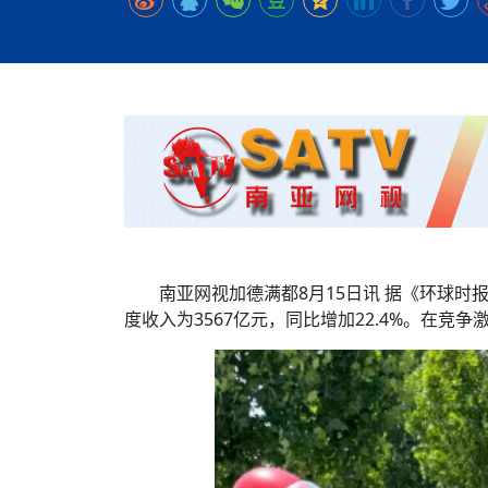
时代侨务工作指明
2026世界人工智能
政、坚守法治善治
域交通与经济
中文日益受各国重视 
一位百万卢比得主
夺世界杯冠军
社会新闻
化解局部紧张局势 
呼吁社会和谐团结
“水立方杯”中文歌
南亚网视丨中资企业
南亚网评丨纵容分裂
天山驼队3000公里
一株菌草跨越山海—
财经·三里河
“肯德基指数”回暖
共鸣 展现文化认同
赛精彩摄影集锦（
则才是尼国长久正
关上演古今对话
丝路”实践
尼泊尔24小时连发4
体滑坡为主要灾害
在韩留学人员传承“
神舟二十三号乘组
新政百日观察：尼
丝绸之路：从驼铃再
从增量扩张到存量提
办
高效变革与程序争
的连接与当下的实
尼泊尔互动儿童剧《
加德满都春日盛景
彩启迪多元视角
华夏英烈永铭心: 
动 缅怀海外烈士
尼泊尔孙萨里县爆发
紧张 当地延长宵禁
泰国清迈成立“华人
医护人员遇袭引发全
非紧急医疗服务
南亚网视加德满都8月15日讯 据《环球时
度收入为3567亿元，同比增加22.4%。在