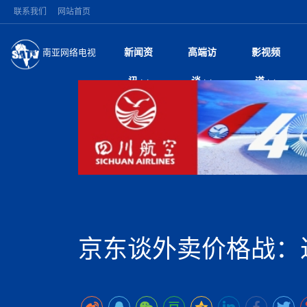
联系我们
网站首页
新闻资
高端访
影视频
南亚网络电视
今日头条
名人访谈
执政逾四月争议不断
微电
“
讯
谈
道
机遭多方质疑
风
国际新闻
全球人物
美方暂缓对伊军事打
电视
从
议即可取消开战计
局
张茂明大使出席尼
视
中国新闻
创业故事
突发：西藏林芝市墨
电影
车
培训班开班式
10千米
巫
印度马哈拉施特拉邦
日
中
经济新闻
凡人故事
苹果公司首次暗示新版
纪录
她
律
政局分心监管缺位 
中
为额外算力买单
（长江十年行）金
扎
美国促成加沙历史性
环球观察
巴基斯坦西南部煤矿
宣传
神与长江文化交融
始
除武装 以色列将逐
专
武力维稳收效甚微 
中
消费火爆出口疲软 
深
多地对话化解族群
中
一带一路
2026“一带一路”年
微直
困境亟待破局
被俘尼泊尔青年讲述
好评中国丨向实向
倒
中
国际足联：对阿根
“稳”等
也不愿归国
为展开调查
巴基斯坦布罗德峰突
中
南亚网评
南亚网评｜多重考验
微短
尼电动新车市占率全
时政微观察丨以侨
尼
登山家集体遇难
泊
京东谈外卖价格战：
共识推进善治
东西问｜强晓云：“
地近八成市场
美军称已完成最新
推
日本熊本突发强震致
丝路故事
世界从中国两会探
影视资
高质量合作的“黄金
面停运
持刀闯馆案进入公诉
南亚网评：邻国外交
PPA审批持续停滞 
尼泊尔巴伦政府将分
查整改
专
图说南亚
2026年尼泊尔世
源在于国家能力赤
接单啦！“世界超市”
75年沧桑蝶变，西
水电投资承压
放平衡外交积极信
尔
情合影
意义？
全球华人
全国侨务工作会议在
执政百日舆情多发 
阿富汗尼姆鲁兹“丝
尼泊尔政府推出“真
加时绝杀登顶！西班牙