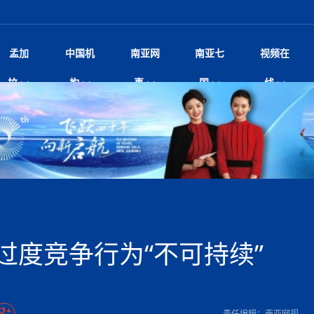
孟加
中国机
南亚网
南亚七
视频在
 尼泊尔沙阿政府深陷治理危
影
中国电影节”在尼泊尔首都加德满都正式开幕 《大
孟加拉头条
微电影《一缕阳光》
中国驻尼使馆
孟加拉国东南部暴雨引发洪灾滑坡 44人遇难超百
文化﹒艺术
尼泊尔雨季将至灾害风险攀升 中使
印度新闻
喜马拉雅地缘博弈
视频
拉
构
事
国
线
杀》导演兼编剧张琪接受南亚网视专访
万人受困 救援受阻
疫重要提醒
响1962年中印边
击 特朗普：美伊尽快达成协
剧
“拆改”到“经营”：中国城市更新如何在存量中破
华侨华人
22集电视剧《山海情》尼语版 第二十二集
中国文化中心
芒果促进中孟贸易关系
娱乐﹒体育
“我和中国的故事——庆祝尼泊尔中
尼泊尔新闻
特朗普为世界杯冠
新尼
深汕微电影《新生活》
划
？
立十周年”征文系列之一：中国是我
泊尔外交事务研究所中文和法语
频丨探秘富贵车业掌舵人巫兴贵的非凡之路
孟加拉国暴发数十年来最严重麻疹疫情 死亡儿童
张茂明大使拜会尼泊尔联邦院新任副
甘肃庆阳二十一载“
脱县发生4.6级地震 震源深度
院
轮载初心 实干赴征程——探秘富贵车业掌舵人
旅游文化
中资企业协会
乔治亚·马洛尼抱怨孟加拉国出售劳工签证
生活﹒健康
华为深耕尼泊尔二十余年：以人才培养
巴基斯坦新闻
南亚网视《中尼一
开心
22集电视剧《山海情》尼语版 第二十一集
超过500人
孟加拉国智库学者访华团一行访问南亚研究所
奔赴
2026世界杯各大
微电影《东方梦》
兴贵的非凡之路
展，共筑数字未来
事
2
一建筑倒塌 已致9人死亡
本搅局南海，日学者警告：日本正图谋南下将菲
“我和中国的故事——庆祝尼泊尔中
班牙包揽三大重磅
尼建交70周年系列报道十三丨南亚网视专访尼
张茂明大使拜会尼泊尔内政部长阿亚
Siri AI或将收费 重度用户需
片
的柜台 她的世界
娱乐体育
纪录片丨喜马拉雅情缘系列之北大的奥妮卡
华侨华人协会
巴基斯坦世界最佳保龄球阵容：阿夫里迪
本网原创
香港职业生涯协会访尼：聚焦“一带一
孟加拉国新闻
长篇历史小说《雪
新旅
宾打造成桥头堡
“如果我没有戒酒，我就不可能成为一名作家”
立十周年”征文
尼泊尔民生物价普涨承压
友好论坛主席高亮先生
22集电视剧《山海情》尼语版 第二十集
孟加拉国宣布2月举行议会选举 为去年政治动荡后
“中国正在帮助孟加拉国实现梦想”（共创繁荣发展
散记丨八载风雪归
微电影《少年突击队》
业故事
卷·双脉合流：技艺
沙水拍云崖暖：云南推动长征精
根异国，仁心不改--专访尼泊尔华侨友好医院创
南亚网视“2026年新年恭贺视频”免
全球首个！马尔代夫
裁军协议 哈马斯同意全面解
首次全国投票
新时代）
中国动画产业，从“
外交部发言人就尼泊尔联邦议会众议
爆炸致34名矿工死亡
片
生活健康
定制专属纸巾，助力品牌形象升级｜A.B.C.paper
加大孔子学院
港媒：榴莲成为中国年轻消费者时尚选择
中国驻尼使馆
第25届“汉语桥”世界大学生中文比
斯里兰卡新闻
巧
本网
共生
人夏琛琛
纪录片丨喜马拉雅情缘系列之博克拉的“中江表哥”
孟加拉国世界杯任务开始
向在尼中资机构及企业）
步撤军
访尼人权委员会委员比肯·K·达瓦迪莉莉·塔帕：
北京希望吸引更多孟加拉国游客来中国旅游
铭记历史守望和平｜“我的南京”主题
尼泊尔内政大臣改弦更张 亲赴
尼建交70周年系列报道十二丨南亚网视专访尼
22集电视剧《山海情》尼语版 第十九集
问
尼泊尔廓尔喀乡村
微电影《我们的答案》
尼泊尔定制服务
选赛圆满落幕
尼泊尔数字经济陷入单向发展
第十五批援尼医疗队加德满都义诊 
度复盘国家治理危机：政策脱离民生 粗暴执法
中国文化中心隆重开幕
生死时速！毒蛇完成
冲突
文化教育协会会长哈利仕博士
孟加拉国调整进口政策，服装制造商预计出口额将
王炯会见孟加拉国北达卡市市长阿提库·伊斯拉姆
织
享年101岁，全球
度候选汉字发布 包括“睦”“联”
播
人物访谈
特大孔子学院
国家电投五凌电力控股的孟加拉国首个综合智慧能
成都大运会
特里布文大学孔子学院作品 荣获 “最・
马尔代夫新闻
（成都大运会）外
新闻会
俄乌战场经历 坦言宁愿返俄
达卡周六早上空气质量中等
长篇历史小说《雪
新向优向绿，中国经济一路向前
逼民众走向极端
国藏族创业者在尼泊尔的咖啡梦想
纪录片丨喜马拉雅情缘系列之尼泊尔“老广”杰克
穆斯塔菲兹在上一场比赛中创保龄球胜利纪录
中铁二局尼泊尔军方公路十标项目部
廷足协在世界杯上的违规违纪行
额外增加50亿美元
孟加拉旅游产业现状
22集电视剧《山海情》尼语版 第十八集
张茂明大使拜会尼泊尔外秘拉伊
源项目开工
频征集活动特等奖
证中国发展奇迹
尼泊尔锐达股份有限公司——合成轻钢树脂瓦
“汉语桥”尼泊尔赛区决赛圆满落幕，
卷·双脉合流：技艺
激情 篝火欢歌庆元旦
尼泊尔蓝毗尼首届“国际和平节”活动
柏林中国文化中心举办诗歌诵读会《
英媒：不要把童年创
发致命雪崩 尼泊尔六大顶尖
尼建交70周年系列报道十一丨南亚网视专访尼
奇葩的孟加拉：女性执政，性交易却合法化，工人
千年典籍赋能中尼
“苏超”冠军奖杯，
接踵而至 巴伦政府亟需凝聚
剧
视频新闻
20集微短剧《爱在加德满都》第2集
援尼医疗队
嫦娥六号暴雨中起飞，诠释嫦娥奔月之美！
杭州亚运会
不丹新闻
境外媒体：杭州亚
中国甘
莎摘得桂冠
巧
球第二 中国新能源车垄断当
“Vinnata”品牌开启征程
为桥，同心筑梦
泊尔新锐政坛女性高塔姆履职百日谈：大刀阔斧
纪录片丨喜马拉雅情缘系列之幸福的“中间人”
谢哈布丁当选孟加拉国新任总统
天》
尔华人华侨协会 促统会 会长
孟加拉国登革热死亡病例升至283例，专家预警11
每天流汗又流血
卡拉姆·阿里90 岁高龄仍不戴眼镜看报纸
《佛国记》于蓝毗
过度竞争行为“不可持续”
中国—中亚精神”如何照亮区域
历史首次！孟加拉帕德玛大桥铁路连接线传来好消
第23届“汉语桥”世界大学生中文比
大运会给成都市民
一轮对伊朗的打击行动
穆萨货运双线开通！响应全球，携手开启新篇章
司法改革 深耕青年政治传承
南航与文旅机构共庆中国旅游日，深
尼泊尔首届“中国新年”系列庆祝活动
多人受伤 列车脱轨、交通全
月后仍处高风险期
冬天，真不建议你
寻发展确定性
讯
图说孟加拉
续集热潮席卷尼泊尔影坛：是故事延续还是单纯逐
中国在尼企业
专访：世界贸易组织官员关注孟加拉国脱离最不发
拉萨⇌加德满都直飞航班每周一班
百年
时代”？
20集微短剧《爱在加德满都》第1集
息
南亚网视祝大家新年快乐：砥砺前行，再创辉煌！
区）决赛圆满落幕
第24届“汉语桥”尼泊尔赛区决赛收官
长篇历史小说《雪
孟加拉国第一座现代化大型污水处理厂竣工 中
作
阶段 外交部再次敦促日方彻
纪录片丨喜马拉雅情缘系列之弄堂里的尼泊尔餐厅
12月28日孟加拉国首条轻轨正式开通
斯里兰卡中国文化中心图书馆正式对
胖）
潮评丨“史上最好的
利？
达国家平稳过渡
反复陷入僵局 尼泊尔困局根
庆山夺冠
卷·双脉合流：技艺
成都大运会｜尼泊
尼泊尔281个水电项目遇阻 万亿
别会见中印两国驻尼大使 释
南亚网视新闻会客厅片头
方：“一带一路”倡议造福伙伴国又一例证
访丨塞中经贸合作迈向产业链深度融合——访塞
青海省玉树藏族自治州商务考察团到
“心向远方”？
界小姐冠军出炉 新晋佳丽同台温
米拉看
字
义乌“焕新”开市
藏发展之路为何具有世界借鉴
孟加拉国的能源计划因燃料危机而面临天然气困境
视频：尼泊尔层峦叠嶂的朱加尔雪山
第22届“汉语桥”世界大学生中文比
巧
看大熊猫
号
维亚工商会主席查代日
绿茵驰骋展英姿 白衣守护践仁心—
喜马拉雅航空开通拉萨-加德满都直
重举行
加大孔院举办“儒韵华彩”文化周 开
异域味蕾碰撞 瞬间穿越故乡——汉源餐厅
尼泊尔纪录片《从零到8848》亚特兰大首映 聚焦
“中国正在帮助孟加拉国实现梦想”
孟加拉国反对派不参加下届大选
中尼友谊足球赛
印度代表队奖牌数
京召开 习近平重要指示为新
娱乐
尼泊尔各界呼吁理性看待施
绸之路桥”完工 投入使用提升区
李尚福会见孟加拉国海军参谋长
视频 | 美丽的村庄“多拉乐加特”
新篇章
长篇历史小说《雪
成都大运会：尼泊
实账单百万富翁计划” 每日诞生
1-0力克阿根廷 时隔16年再
最短登顶路线与气候议题
喜马拉雅航空正式复航重庆=加德满
责任编辑：南亚网视