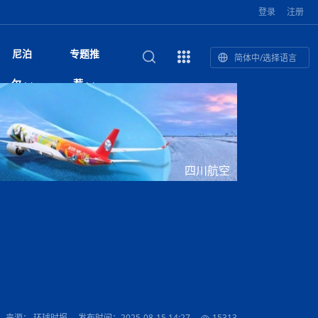
登录
注册
尼泊
专题推
简体中/选择语言
馆发布安全防
复盘：尼印关系转折如何间接影
综合
印度“蟑螂运动”升级：万名学生无视禁令游行 警方
尼泊尔头条
视频| 中国驻尼泊尔使馆举办招待会 隆重庆祝中
首届中尼媒体峰会
尼泊尔国民议会审议航空乘客权利法案 空难赔偿
“首届中尼媒体峰会”系列报道六：
尔
荐
境局势
催泪瓦斯驱散致180人受伤
国人民解放军建军99周年
拟提高至10万美元
助农致富
国文化中心成
军西班牙队颁奖
泊尔
华为尼泊尔公司举办2026 科技前沿：媒体对话 助
综合新闻
视频| 南亚网视航拍加德满都：蓝花楹怒放的城市
2023年中尼投资与经贸论
尼泊尔共产党（联合马列）党员续期进展缓慢 逾
中尼投资与经贸论坛举办：总理普
的第二故乡
力尼泊尔数字化转型
坛
半数合格党员尚未完成续期
吉祥灯揭幕
主席班达里
香”约：一座城与一枚香包双向
美国男子涉嫌非法越境进入尼泊尔 在印尼边境被
视频| “锦绣天府·安逸四川”文旅交流座谈会在尼泊
尼泊尔财长瓦格勒主张修订尼泊尔央行法 强调财
“首届中尼媒体峰会”系列报道四：凝
赋能ICT发
家亲》摄制组志愿者演员招聘启
奇谈
巴基斯坦卡拉奇购物中心发生重大火灾 已致至少
旅游头条
晓谈天下丨美国人类学者马立安：深圳精神就是
布洛阿特峰雪崩后 尼姆斯代基金会启动遇难向导
奖项出炉！罗德里斩获金球奖 西
捕
尔加德满都成功举办
视频| 加德满都东出口大升级! 苏雅尔维纳亚克至
政与货币政策协调至关重要
进中尼友好
1人死亡
“闯”
中尼友谊龙舟赛
家庭救助计划
国文化中心成
荣誉
尼泊尔巴克塔普尔 新年迎来旅游高峰
杜利凯尔六车道高速加速建设中
尼泊尔甘达基省颁行医用及工业用大麻种植法案
尔
路”合作与创
域天妃：尺尊公主传奇》 第七
游眼
孟加拉前总理卡莉达·齐亚因病情“非常危急”入院治
徒步旅行
走进蓝毗尼：探寻佛陀诞生地的和平与宁静
尼泊尔春季徒步热升温 官方呼吁加强环保与安全
省首席部长正式认证
雪域，两度西行赴拉萨
印度下调汽油、柴油及航空煤油出口关税 新税率6
视频|湖北十堰绿松石文化展西安举办：一石牵秦
尼泊尔护士活动家结束绝食 政府承诺推进护理行
“首届中尼媒体峰会”系列报道五：尼
四川航空
传承与文明共生 第九章 金顶凝
疗
成都大运会
意识
费发布启事（面
正式实施“世代禁烟令”
开普省安全部队与巴塔恐怖分子冲突升级，造成民
南亚网络电视丨特朗普称如果选举人团投票给拜
世界第12高峰布洛阿特峰突发雪崩 知名登山家普
默默无闻”到全球竞争者
月1日起生效
尼泊尔经济运行简报，金融承压与发展调整并行
楚 青绿赴长安
视频| 朱红漫天：尼泊尔新年最“红”的节日
业改革
带一路”
院选举答记者
赛尼泊尔赛区预
原创
斯里兰卡监狱爆发帮派大乱斗 已致25死百余人受
上榜酒店
尼泊尔迎来正宗中国味：福盛中餐厅盛大开业
加德满都旅馆：泰美尔区的传奇与地标
众大规模逃离家园
登，他将离开白宫
视频| 千年雨神巡游：尼泊尔拉托·马钦德拉纳特
尔萨带队团队失联
展览在尼泊尔
尼泊尔马奥塔里县发生校车事故 致包括司机在内6
行：故土羁绊与青年外流困境交
伤 军方紧急入驻维稳
杭州亚运会
呵护侨胞健康
孟加拉国土豆供过于求，价格跌破每公斤20塔卡
节的信仰与狂欢
木斯塘——从外国人的目的地，到如今尼泊尔人的
“致命一击”有多快
人受伤
最长寿奥运冠军离世
印度多地遭遇极端热浪 新德里气温突破45°C
斯瓦米倡议设立瑜伽部 尼泊尔部长调侃“让腐败分
视频| 英国知名美妆品牌 The Body Shop 在帕坦
视频| 曾经打碟的手 如今签署逮捕令：苏丹·古隆
尼泊尔加德满都启动线缆整治行动 多部门联合治
“首届中尼媒体峰会“系列报道三：共
孔院” 短视
国记者看大运：通过体育赛事见
客厅
马尔代夫旅游业势头强劲：入境游客突破180万 中
吃喝玩乐
南亚网视《SATV新闻会客厅》专访喜马拉雅航空
加德满都迎来夜生活新地标：XO俱乐部树立全新
域天妃：尺尊公主传奇》 第七
南亚网视衷心祝愿尼泊尔人民以及全球尼泊尔朋友
旅游热土​
加德满都泰米尔雅乐轩酒店荣获环境管理认证
：趣味竞技燃
巴基斯坦削减LNG进口：取消21船合同并寻求卡
南亚网络电视丨亚洲最穷的国家不丹-拿10元人民
高院裁决倒逼产业转型 奇特旺大象骑游存废引争
子去冥想”
Labim Mall 正式开业
的逆袭传奇
理城市“空中蜘蛛网”
演绎中尼感人故事
国仍是最大客源国
总裁周恩永：云端架虹桥 翼展新丝路
第二届中尼媒体峰会专题
标杆
安艺青、陈俐
传承与文明共生 第八章 塔基藏
斯里兰卡百年最强飓风致茶园成“荒地” 工人生计受
们德赛节快乐！
纪实
塔尔供气调整
孟加拉辍学率上升令人担忧
币，在不丹能干什么
南亚网视SATV｜探访加德满都文殊菩萨修行地勋
议 伦理保护与地方民生两难博弈
春天吞噬了冬
伤留在“记忆阁楼”
尼泊尔警方破获非法国际电话转接案 四人涉嫌网
文明互鉴 首部直译尼泊尔文版
南京造！
影星维杰“逆袭”登顶！印度一邦政坛迎来大洗牌
运在欢庆与惜别中落幕
肃环县
不丹举办2025全球和平祈祷节
图说尼泊尔
南亚网视 SATV | 甘肃环县3 3米大锅烹煮66只
山体滑坡地区搜救行动正在进行中
重挫
部（猴庙）感悟朝圣之旅
来尼泊尔徒步为什么购买保险至关重要？
探索奢华：加德满都附近的顶级度假村
络博彩被捕
尼正式首发
尼泊尔比拉德讷格尔一实习医生坠楼身亡
从雪域高原到尼泊尔：第三届“石榴籽杯”草原足球
【视频】尼泊尔新政府成立以来，都做了些什么？
尼泊尔液化石油气供应持续紧张 官方称供应充足
“首届中尼媒体峰会”系列报道二：
羊，你想不想来一口？
尼泊尔中国新年系列庆祝
赛（尼泊尔赛
带来激情与欢乐
印度洋稳定成为马澳第二次高级官员会谈首要议题​
南亚网视《SATV新闻会客厅》专访中国著名导演
Alev Kebab Sultanate 尼泊尔第一家土耳其中东
​释迦牟尼佛诞辰2569周年：千年智慧的当代回响
化中尼文旅合
纪实
巴基斯坦旁遮普省遭严重雾霾侵袭，多城空气质量
安徽凌家滩文化图片展在孟加拉国开幕
南亚网络电视丨为何中丹边境通婚普遍？看了不丹
尼泊尔马南县：雪山、圣湖与古寺交织的高原秘境
吃太多烤红薯（不是因为容易
邀请赛6月20日山南启幕，跨国球队共逐绿茵
但市场仍现抢购潮
结硕果
华诞
尼泊尔节日
南亚网视丨百年华诞：草原上升起不落的太阳（关
话动
一个无需择日的吉日：走进尼泊尔的Akshaya
谢飞先生
风味餐厅
风自山谷北--中国甘肃摄影家尼泊尔摄影展览
 加都大学苏
域天妃：尺尊公主传奇》 第七
斯里兰卡飓风死亡人数超过200人
达危险水平
姑娘真实生活，难怪想嫁到中国！
南亚网视SATV丨尼泊尔博达纳大佛塔
探索喜马拉雅山：尼泊尔徒步指南系列 - 系列 I
瓦尔纳巴斯博物馆酒店（Varnabas Museum
外开放
一届亚运会”闭幕，未来，何以
不丹帕罗嘎查乡向日葵产量占全国一半 农户盼增
网传涉宗教国策协议引争议 尼泊尔官方紧急辟
利宁，中国水电十一工程局上马相迪电站运维项
Tritiya
南亚网视 SATV | 环州故城！环县
传承与文明共生 第七章 寺壁藏
尔乒乓球选手：中国队太强，想
马尔代夫实施“世代烟草禁令” 教育部长称开创全球
视频 | 中华人民共和国成立75周年庆祝活动在多
hotel）今天开业
访尼泊尔
孟加拉国登革热感染病例超1.5万 死亡58人
大型榨油设备
谣：未签署任何正式协定
尼泊尔持续暴雨致全境交通瘫痪 多条国道关闭 数
中国
旅游故事
目）
外国青年“看中国” 巴西圣保罗大学教授-向世界展
第三届中尼媒体峰会
尼泊尔登顶传奇明玛·夏尔巴：从登山者到行业引
赛在加德满都隆
先例
南亚网视 SATV | 加德满都市展开河道垃圾清理活
加德满都“中国美食城”盛大开业 带来地道中餐与超
最美尼泊尔风景图
斯里兰卡铁路系统迎变革：内阁决议招聘女性担任
国举办
—医疗队护航
飞航线
夏巴兹总理将派遣巴基斯坦青年赴沙特参与“2030
南亚网络电视丨印军闯下弥天大祸！机枪扫射联合
南亚网络电视丨中国版的“马尔代夫”，海水清澈风
百游客被困
23名登山者成功登顶乔戈里峰
示不一样的中国
领者 珠峰登山经济重回本土掌控
【相约帕坦杜巴广场】卡蒂克舞节：尼泊尔最古老
动 改善河道生态环境
南亚网视 SATV | 秒懂！环州故城的“由来”
值体验
启中尼文化交流
司机、站长等核心岗位
愿景”项目
国车队，或永久失去入常资格
景如画，宛如画中世界
木斯塘圣塔玛尼酒店被评为“2024最佳新酒店”
破百，印度总理莫迪点赞
不丹赌博与线上诈骗问题严峻 政府加强打击但挑
体育
中尼龙舟赛
视频| 从城市漫步到乡村漫步：外国创作者在中国
喜马拉雅航空
中尼友谊龙舟赛新闻发布会：中国驻尼使馆王欣参
中尼航线迎新契机 喜马拉雅航空与
南亚网视丨百年华诞：少年（合唱，中国电建尼泊
的文化舞蹈盛典，延续三百年的信仰与艺术
域天妃：尺尊公主传奇》 第七
尔参赛队员武术比赛赢得喝彩
马尔代夫实施“世代禁烟令” 外国游客也需遵守
第 10 届纹身大会4 月 7 日-9 日在加德满都举行
视频：第16届“汉语桥”世界中学生中文比赛 一号
都
战仍存
来源： 环球时报
发布时间：2025-08-15 14:27
15313