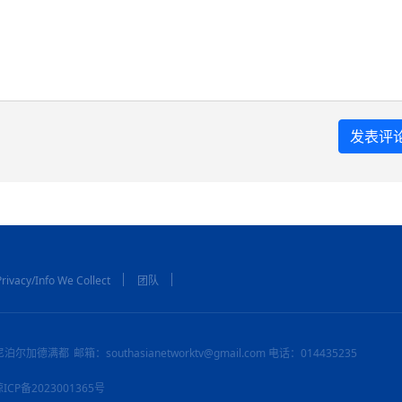
rivacy/Info We Collect
团队
尼泊尔加德满都
邮箱：southasianetworktv@gmail.com 电话：014435235
：琼ICP备2023001365号