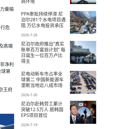
商环境
强力量输
2026-7-10
PPA审批持续停滞 尼
泊尔281个水电项目遇
阻 万亿水电投资承压
进行危
2026-7-26
尼泊尔政府推出“真实
及高端
账单百万富翁计划” 每
日诞生一位百万卢比
得主
扣非净利
全球第
2026-7-21
尼电动新车市占率全
球第二 中国新能源车
垄断当地近八成市场
京王府
2026-7-30
尼泊尔赴韩劳工累计
突破12.5万人 居韩国
EPS项目首位
2026-7-19