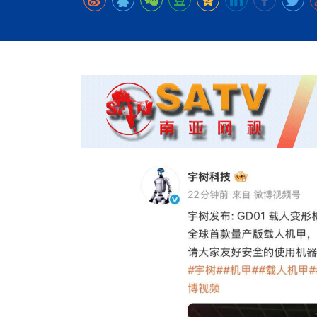
时代侨务工作指明
2026世界人工智能
政、坚守法治善治
域交通与经济
中文日益受各国重视 
会议 着力提振投资
放平衡外交积极信
社会新闻
化解局部紧张局势 
呼吁社会和谐团结
“水立方杯”中文歌
南亚网视丨中资企业
南亚网评丨纵容分裂
天山驼队3000公里
一株菌草跨越山海—
财经·三里河
平陆运河重塑广西
共鸣 展现文化认同
赛精彩摄影集锦（
则才是尼国长久正
关上演古今对话
丝路”实践
尼泊尔24小时连发4
体滑坡为主要灾害
在韩留学人员传承“
神舟二十三号乘组
新政百日观察：尼
丝绸之路：从驼铃再
低空安全司亮相 万
办
高效变革与程序争
的连接与当下的实
尼泊尔互动儿童剧《
加德满都春日盛景
港交所上市热潮彰
彩启迪多元视角
华夏英烈永铭心: 
动 缅怀海外烈士
能源危机叠加日元
尼泊尔孙萨里县爆发
火埋单
紧张 当地延长宵禁
泰国清迈成立“华人
“肯德基指数”回暖
医护人员遇袭引发全
非紧急医疗服务