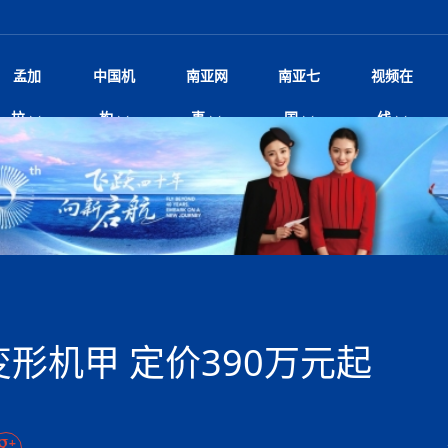
孟加
中国机
南亚网
南亚七
视频在
阿里代表团访尼圆满收官 友城
影
中国电影节”在尼泊尔首都加德满都正式开幕 《大
孟加拉头条
微电影《一缕阳光》
中国驻尼使馆
孟加拉国东南部暴雨引发洪灾滑坡 44人遇难超百
文化﹒艺术
尼泊尔雨季将至灾害风险攀升 中使
印度新闻
喜马拉雅地缘博弈
视频
拉
构
事
国
线
开启发展新篇
杀》导演兼编剧张琪接受南亚网视专访
万人受困 救援受阻
疫重要提醒
响1962年中印边
击 特朗普：美伊尽快达成协
剧
“拆改”到“经营”：中国城市更新如何在存量中破
华侨华人
22集电视剧《山海情》尼语版 第二十二集
中国文化中心
芒果促进中孟贸易关系
娱乐﹒体育
“我和中国的故事——庆祝尼泊尔中
尼泊尔新闻
特朗普为世界杯冠
新尼
深汕微电影《新生活》
划
？
立十周年”征文系列之一：中国是我
脱县发生4.6级地震 震源深度
频丨探秘富贵车业掌舵人巫兴贵的非凡之路
孟加拉国暴发数十年来最严重麻疹疫情 死亡儿童
张茂明大使拜会尼泊尔联邦院新任副
甘肃庆阳二十一载“
沙水拍云崖暖：云南推动长征精
院
轮载初心 实干赴征程——探秘富贵车业掌舵人
旅游文化
中资企业协会
乔治亚·马洛尼抱怨孟加拉国出售劳工签证
生活﹒健康
华为深耕尼泊尔二十余年：以人才培养
巴基斯坦新闻
南亚网视《中尼一
开心
22集电视剧《山海情》尼语版 第二十一集
超过500人
孟加拉国智库学者访华团一行访问南亚研究所
奔赴
2026世界杯各大
微电影《东方梦》
共生
兴贵的非凡之路
展，共筑数字未来
事
2
一建筑倒塌 已致9人死亡
本搅局南海，日学者警告：日本正图谋南下将菲
“我和中国的故事——庆祝尼泊尔中
班牙包揽三大重磅
尼建交70周年系列报道十三丨南亚网视专访尼
张茂明大使拜会尼泊尔内政部长阿亚
尼泊尔数字经济陷入单向发展
片
的柜台 她的世界
娱乐体育
纪录片丨喜马拉雅情缘系列之北大的奥妮卡
华侨华人协会
巴基斯坦世界最佳保龄球阵容：阿夫里迪
本网原创
香港职业生涯协会访尼：聚焦“一带一
孟加拉国新闻
长篇历史小说《雪
新旅
宾打造成桥头堡
“如果我没有戒酒，我就不可能成为一名作家”
立十周年”征文
航空乘客权利法案 空难赔偿
友好论坛主席高亮先生
22集电视剧《山海情》尼语版 第二十集
孟加拉国宣布2月举行议会选举 为去年政治动荡后
“中国正在帮助孟加拉国实现梦想”（共创繁荣发展
散记丨八载风雪归
微电影《少年突击队》
业故事
卷·双脉合流：技艺
新向优向绿，中国经济一路向前
根异国，仁心不改--专访尼泊尔华侨友好医院创
南亚网视“2026年新年恭贺视频”免
全球首个！马尔代夫
裁军协议 哈马斯同意全面解
首次全国投票
新时代）
中国动画产业，从“
外交部发言人就尼泊尔联邦议会众议
研究会研讨会 重申坚持一个
片
生活健康
定制专属纸巾，助力品牌形象升级｜A.B.C.paper
加大孔子学院
港媒：榴莲成为中国年轻消费者时尚选择
中国驻尼使馆
第25届“汉语桥”世界大学生中文比
斯里兰卡新闻
巧
本网
人夏琛琛
纪录片丨喜马拉雅情缘系列之博克拉的“中江表哥”
孟加拉国世界杯任务开始
向在尼中资机构及企业）
步撤军
访尼人权委员会委员比肯·K·达瓦迪莉莉·塔帕：
北京希望吸引更多孟加拉国游客来中国旅游
铭记历史守望和平｜“我的南京”主题
尼建交70周年系列报道十二丨南亚网视专访尼
22集电视剧《山海情》尼语版 第十九集
问
尼泊尔廓尔喀乡村
微电影《我们的答案》
尼泊尔定制服务
选赛圆满落幕
球第二 中国新能源车垄断当
尼泊尔蓝毗尼首届“国际和平节”活动
为桥，同心筑梦
度复盘国家治理危机：政策脱离民生 粗暴执法
中国文化中心隆重开幕
生死时速！毒蛇完成
Siri AI或将收费 重度用户需
文化教育协会会长哈利仕博士
孟加拉国调整进口政策，服装制造商预计出口额将
王炯会见孟加拉国北达卡市市长阿提库·伊斯拉姆
织
享年101岁，全球
度候选汉字发布 包括“睦”“联”
播
人物访谈
特大孔子学院
国家电投五凌电力控股的孟加拉国首个综合智慧能
成都大运会
特里布文大学孔子学院作品 荣获 “最・
马尔代夫新闻
（成都大运会）外
新闻会
达卡周六早上空气质量中等
长篇历史小说《雪
逼民众走向极端
国藏族创业者在尼泊尔的咖啡梦想
纪录片丨喜马拉雅情缘系列之尼泊尔“老广”杰克
穆斯塔菲兹在上一场比赛中创保龄球胜利纪录
中铁二局尼泊尔军方公路十标项目部
廷足协在世界杯上的违规违纪行
额外增加50亿美元
孟加拉旅游产业现状
22集电视剧《山海情》尼语版 第十八集
张茂明大使拜会尼泊尔外秘拉伊
源项目开工
频征集活动特等奖
证中国发展奇迹
爆炸致34名矿工死亡
尼泊尔锐达股份有限公司——合成轻钢树脂瓦
“汉语桥”尼泊尔赛区决赛圆满落幕，
卷·双脉合流：技艺
激情 篝火欢歌庆元旦
尼泊尔首届“中国新年”系列庆祝活动
阶段 外交部再次敦促日方彻
柏林中国文化中心举办诗歌诵读会《
英媒：不要把童年创
尼建交70周年系列报道十一丨南亚网视专访尼
奇葩的孟加拉：女性执政，性交易却合法化，工人
千年典籍赋能中尼
“苏超”冠军奖杯，
接踵而至 巴伦政府亟需凝聚
剧
视频新闻
20集微短剧《爱在加德满都》第2集
援尼医疗队
嫦娥六号暴雨中起飞，诠释嫦娥奔月之美！
杭州亚运会
中国援尼医疗队协调捐赠新车 助力
不丹新闻
境外媒体：杭州亚
中国甘
莎摘得桂冠
巧
尼泊尔281个水电项目遇阻 万亿
“Vinnata”品牌开启征程
泊尔新锐政坛女性高塔姆履职百日谈：大刀阔斧
纪录片丨喜马拉雅情缘系列之幸福的“中间人”
谢哈布丁当选孟加拉国新任总统
天》
马列）党员续期进展缓慢 逾
尔华人华侨协会 促统会 会长
孟加拉国登革热死亡病例升至283例，专家预警11
每天流汗又流血
卡拉姆·阿里90 岁高龄仍不戴眼镜看报纸
《佛国记》于蓝毗
变形机甲 定价390万元起
院提升服务能力
中国—中亚精神”如何照亮区域
历史首次！孟加拉帕德玛大桥铁路连接线传来好消
第23届“汉语桥”世界大学生中文比
大运会给成都市民
俄乌战场经历 坦言宁愿返俄
穆萨货运双线开通！响应全球，携手开启新篇章
司法改革 深耕青年政治传承
南航与文旅机构共庆中国旅游日，深
青海省玉树藏族自治州商务考察团到
完成续期
多人受伤 列车脱轨、交通全
月后仍处高风险期
冬天，真不建议你
寻发展确定性
讯
图说孟加拉
续集热潮席卷尼泊尔影坛：是故事延续还是单纯逐
中国在尼企业
专访：世界贸易组织官员关注孟加拉国脱离最不发
拉萨⇌加德满都直飞航班每周一班
百年
时代”？
20集微短剧《爱在加德满都》第1集
息
南亚网视祝大家新年快乐：砥砺前行，再创辉煌！
区）决赛圆满落幕
第24届“汉语桥”尼泊尔赛区决赛收官
长篇历史小说《雪
孟加拉国第一座现代化大型污水处理厂竣工 中
作
发生5.7级、5.8级地震 全
纪录片丨喜马拉雅情缘系列之弄堂里的尼泊尔餐厅
12月28日孟加拉国首条轻轨正式开通
斯里兰卡中国文化中心图书馆正式对
胖）
潮评丨“史上最好的
利？
达国家平稳过渡
反复陷入僵局 尼泊尔困局根
援尼医疗队首批中医设备及"侨胞药箱
庆山夺冠
卷·双脉合流：技艺
成都大运会｜尼泊
实账单百万富翁计划” 每日诞生
南亚网视新闻会客厅片头
方：“一带一路”倡议造福伙伴国又一例证
 暂无人员伤亡
访丨塞中经贸合作迈向产业链深度融合——访塞
尼泊尔武术运动员今日启程赴中国湖
“心向远方”？
界小姐冠军出炉 新晋佳丽同台温
米拉看
字
义乌“焕新”开市
诊疗中心服务能力温情双升级
藏发展之路为何具有世界借鉴
孟加拉国的能源计划因燃料危机而面临天然气困境
视频：尼泊尔层峦叠嶂的朱加尔雪山
第22届“汉语桥”世界大学生中文比
巧
看大熊猫
一轮对伊朗的打击行动
维亚工商会主席查代日
绿茵驰骋展英姿 白衣守护践仁心—
赛前强化训练和交流学习
喜马拉雅航空开通拉萨-加德满都直
重举行
加大孔院举办“儒韵华彩”文化周 开
异域味蕾碰撞 瞬间穿越故乡——汉源餐厅
尼泊尔纪录片《从零到8848》亚特兰大首映 聚焦
“中国正在帮助孟加拉国实现梦想”
孟加拉国反对派不参加下届大选
中尼友谊足球赛
印度代表队奖牌数
京召开 习近平重要指示为新
娱乐
尼泊尔各界呼吁理性看待施
绸之路桥”完工 投入使用提升区
河北第16批援尼医疗队加德满都义
李尚福会见孟加拉国海军参谋长
视频 | 美丽的村庄“多拉乐加特”
新篇章
长篇历史小说《雪
成都大运会：尼泊
·沙阿主持召开资本市场高层
别会见中印两国驻尼大使 释
最短登顶路线与气候议题
喜马拉雅航空正式复航重庆=加德满