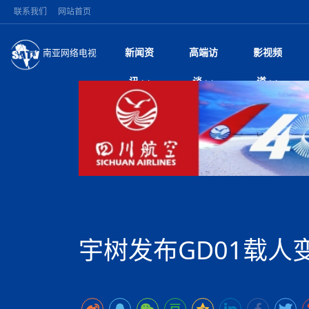
联系我们
网站首页
新闻资
高端访
影视频
南亚网络电视
今日头条
名人访谈
深耕中尼友谊 西藏
微电
“
讯
谈
道
缔结引领边境合作
风
国际新闻
全球人物
美方暂缓对伊军事打
电视
从
议即可取消开战计
局
突发：西藏林芝市墨
视
中国新闻
创业故事
（长江十年行）金
电影
车
10千米
神与长江文化交融
巫
印度马哈拉施特拉邦
日
中
经济新闻
凡人故事
消费火爆出口疲软 
纪录
她
律
尼泊尔国民议会审议
中
困境亟待破局
好评中国丨向实向
扎
拟提高至10万美元
美国促成加沙历史性
环球观察
尼泊尔取消国际藏学
宣传
始
除武装 以色列将逐
专
中
中国政策
尼电动新车市占率全
时政微观察丨以侨
深
苹果公司首次暗示新版
中
一带一路
2026“一带一路”年
微直
地近八成市场
倒
中
为额外算力买单
国际足联：对阿根
“稳”等
巴基斯坦西南部煤矿
为展开调查
持刀闯馆案进入公诉
中
南亚网评
南亚网评｜多重考验
微短
PPA审批持续停滞 
查整改
尼
尼泊尔共产党（联合
泊
宇树发布GD01载人
共识推进善治
东西问｜强晓云：“
水电投资承压
被俘尼泊尔青年讲述
推
半数合格党员尚未
日本熊本突发强震致
丝路故事
世界从中国两会探
影视资
高质量合作的“黄金
也不愿归国
面停运
青海海南州兴海县接连
南亚网评：邻国外交
尼泊尔政府推出“真
县7个乡镇设施受损
专
图说南亚
2026年尼泊尔世
源在于国家能力赤
接单啦！“世界超市”
75年沧桑蝶变，西
一位百万卢比得主
美军称已完成最新
尔
情合影
意义？
全球华人
全国侨务工作会议在
执政百日舆情多发 
阿富汗尼姆鲁兹“丝
尼泊尔总理巴伦德拉
尼泊尔巴伦政府将分