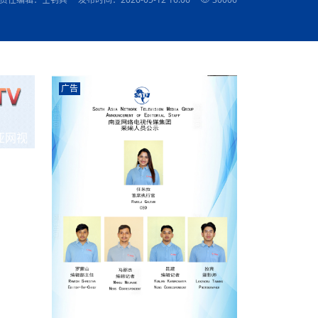
农村的发现
赞讲话（实况）
深化合作
尔代表处）
南亚网视SATV丨《米拉看中国》 第八集：广场舞
8000米之上：一位夏尔巴高山摄影师镜头中的人
赛海外预选赛尼
传承与文明共生 第六章 古道遗
南亚网视《SATV新闻会客厅》专访尼泊尔旅游局
南亚网视 SATV | 遇见环县
从教师到厨师：吉塔在加德满都推广缅甸味道
孟加拉国人被骗赴俄：合法移民沦为俄乌战场“消
选手
“无名英雄”
看世界
南亚网视 SATV |莫迪政府动作不断，对印控克什
中尼建交70周年
照片
(下)
与山
兄弟点红节：尼泊尔手足情深的神圣庆典
局长Mani Raj Lamichhane
尼泊尔赛区选拔
生今日出征大运会：在尼华侨捐
品”
马尔代夫杜拉杜环礁米德岛30吨制冰厂及50吨储
甘肃：探访祁连山——高台马营河大峡谷、小泉丹
长王博接受人
2025年米其林钥匙奖揭晓：不丹三家酒店获殊荣
米尔加强控制，或最终导致印度分裂
台湾乐手牵手大陆剧团 两岸戏腔共鸣
专访喜马拉雅航空总裁周恩永：云端
南亚网视丨百年华诞：绒花（侯艳琪大使）
跨国界的公益
冰设施正式启用
南亚网视 SATV | 环州故城之沙场风云
尼泊尔“疯狂蜂蜜” ：大自然馈赠的野生灵丹妙药
霞
中文志愿者服务博卡拉中尼友谊龙舟赛
军巴希姆：“亚运会就像是奥运
闻综述》
香港卫视南亚网视《一周新闻综述》2023第23期
中尼建交七十周年南亚网
新丝路
南亚网视丨《米拉看中国》第二集 走进中国 认识
从攀登世界之巅到组织巅峰探险：强·达瓦·夏尔巴
乌鸦节：崇敬阎罗使者的传统与象征意义
实施
域天妃：尺尊公主传奇》 第七
南亚网视《SATV新闻会客厅》专访尼泊尔国际电
不丹公务员人工智能技能缺口凸显 亟需开展针对
（总第039期）
视赴青海玉树系列活动报
南亚网视｜成锡忠看世界 俄乌战争会打多久？美
中国
尼泊尔中资企业协会举办第二届“华为杯”篮球赛
与“七峰探险”的传奇
南亚网视丨百年华诞：歌唱祖国（合唱，尼泊尔博
传承与文明共生 第五章 村落藏
影节入围中国影片《巴彦查干》导演复强先生
通讯：尼泊尔费瓦湖上的龙舟赛
年最大洪峰考
性培训
乐部
CCTV-4央视海外观众俱乐部向全球华侨华人拜年
道专题
前高官已经定性，美国想实现三个战略目标
（实况3）
喜马拉雅航空开通拉萨——博克拉航
卡拉华侨人华人协会）
的公益暖流
提哈尔节（灯节）：灯火辉煌与手足情深的节日
了！
香港卫视南亚网视《一周新闻综述》2023第22期
中丝路”再添通道
南亚网视丨《米拉看中国》笫三集：浓情中国 趣
普通市民写给“巴特巴特尼”董事长明·巴杜·古隆的
广告
赛出国际友谊 中国四川龙舟队包揽首届“中尼友谊
直播
俄乌軍事冲突
南亚网视SATV丨基辅多地爆炸：激
（总第038期）
南亚网视｜成锡忠看世界 我的联合国维和行动经
味人生
尼泊尔中资企业协会举办第二届“华为杯”篮球赛
信：您必将再次崛起，而且更加强大
南亚网视丨百年华诞：亲爱的中国我爱你（佳境，
龙舟赛”全部冠军
CCTV-4尼泊尔加德满都观众俱乐部祝全球华侨华
历-经历冲突和政变，确保中国维和人员安全
（实况2）
尼泊尔总理专机出访中国，喜马拉
尼泊尔华侨华人协会推荐）
展示
《欢迎来加德满都过大年》参赛视频 探索秘境尼
成锡忠看世界
南亚网视｜成锡忠看世界 我亲历的
人新年快乐、龙年大吉！
俄乌軍事冲突专题/南亚网视国际丨
香港卫视南亚网视《一周新闻综述》2023第21期
南亚网视丨《米拉看中国》 第四集：大美中国 山
辛哈杜巴宫的故事：从烈焰到重生
中国四川龙舟队包揽首届“中尼友谊龙舟赛”双冠
泊尔
事件一：孟加拉前总统被军人暗杀
署：过去10天超150万乌克兰难民
（总第037期）
亚网视
南亚网视｜成锡忠看世界 佩洛西行程未包含台
河娇娆（上）
尼泊尔中资企业协会举办第二届“华为杯”篮球赛
喜马拉雅航空荣获国际IOSA认证
媒体峰会
第三届中尼媒体峰会：新中国成立75周年恭贺视
走访慰问在尼联谊企业
南亚网视SATV丨“走访在尼联谊企业
CCTV-4主持人2024新年祝词
湾，两大细节显示，她内心并未彻底放弃访台
（实况1）
频
锟铧农业在尼打造中国式高科技示
《欢迎来加德满都过大年》参赛视频 欢迎到加德
南亚网视｜成锡忠看世界 从安倍晋
俄媒：俄军已掌控乌制空权 俄乌代
香港卫视南亚网视《一周新闻综述》2023第20期
春恭贺片
同庆新岁·共享未来——2026新年祝福视频合辑
2022北京冬奥会
好消息！由南亚网视拍摄制作的尼
满都过春节宣传片
看暗杀工具的演变，枪支最流行却
地
（总第036期）
2024年央视春晚宣传片
南亚网视｜成锡忠看世界 佩洛西今晚抵台？美航
贺北京冬奥视频被中国外交部采用
第三届中尼媒体峰会：我爱你中国
南亚网视SATV丨“走访在尼联谊企业
母快速向台海集结，解放军得用实际行动反制
直播
丝合酒店宝石湖宾馆
南亚网视 SATV | 侯艳琪大使出席
尼泊尔华侨华人协会新年恭贺视频
哥拿巴迪砖业有限公司销售量创新
视频：加德满都大学孔子学院举办龙年春节庆祝活
南亚网视｜成锡忠看世界 斯里兰卡
停火撤军问题暂未谈拢，俄乌一致
香港卫视南亚网视《一周新闻综述》2023第19期
《2023中央广播电视总台春节联欢晚会》01（央
国援尼医疗队颁发感谢状仪式
尼泊尔滑雪健儿备战2022北京冬奥
动
第三届中尼媒体峰会：尼泊尔学生合唱“我爱你中
打算继续向中印寻求信贷支持，中
（总第035期）
视授权南亚网视直播）
回放
【直播回放-10】CEAN“比亚迪杯”篮球赛闭幕式
中共百年华诞
专家：中国共产党百年历程中与侨
国”
尼泊尔中国文化中心新年恭贺视频
南亚网视SATV丨“走访在尼联谊企业
俄媒：俄军已掌控乌制空权 俄乌代
南亚网视 SATV | 中国作家雪漠尼
第十三批援尼医疗队 传承中国医疗精
尼泊尔滑雪健儿备战2022北京冬奥
《欢迎来加德满都过大年》短视频参赛作品展播
南亚网视｜成锡忠看世界 巴基斯坦
地
小说精选》新书发布暨座谈交流会
医疗骨干
001号
第三届中尼媒体峰会：祖国颂——庆祝新中国成立
尼泊尔加德满都大学孔子学院新年恭贺视频
频发，如何破局？中方应助巴方提
【直播回放-11】CEAN“比亚迪杯”篮球赛闭幕式
中国共产党百年华诞的世界期待
75周年
闪光时间｜冬奥燃起冰雪热
“狮”书共舞，未来可期——尼文版
南亚网视SATV丨“走访在尼联谊企业
新希望尼泊尔农业经济有限公司新年恭贺视频
南亚网视｜成锡忠看世界 俄乌冲突
【直播回放-7】CEAN“比亚迪杯”篮球赛 冠亚军决
南亚网络电视丨尼泊尔华侨华人协
选》在尼泊尔捐赠活动
深耕尼泊尔市场为尼民众致富带来“新
第三届中尼媒体峰会：歌曲《天佑中华》
国一邻邦濒临崩溃，幕后推手浮出
北京2022年冬奥会和冬残奥会安全
赛（安徽开源队VS中国电建队）
共产党建党100周年王冰洁独唱《
次会议召集加强场馆安保团队建设
南亚网视 SATV |丝合酒店宝石湖
南亚网视SATV丨“走访在尼联谊企业
交通安全隐患