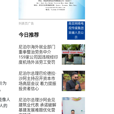
【直播回放-8】CEAN“比亚迪杯”篮球赛 冠亚军决
南亚网络电视丨尼泊尔华侨华人协
走访红狮希望 恰逢企业为员工生日
赛（安徽开源队VS中国电建队）
共产党建党100周年大合唱《我爱
尼泊尔丝合酒店宝石湖宾馆今日开
【直播回放-9】CEAN“比亚迪杯”篮球赛闭幕式
尼泊尔中资企业协会、华侨华人协
泊尔报纸发表建党百年专版
列表页广告
南亚网络电
视传媒集团
采编人员公
今日推荐
示
尼泊尔海外就业部门
重拳整治劳务中介
159家公司因违规经印
度机场外派劳工受罚
2026-7-12
尼泊尔总理巴伦德拉·
沙阿主持召开资本市
价为
场高层会议 着力提振
投资者信心
。
2026-7-21
能像人
尼泊尔总理沙阿会见
建筑业代表 承诺破解
人的
基建发展难题优化营