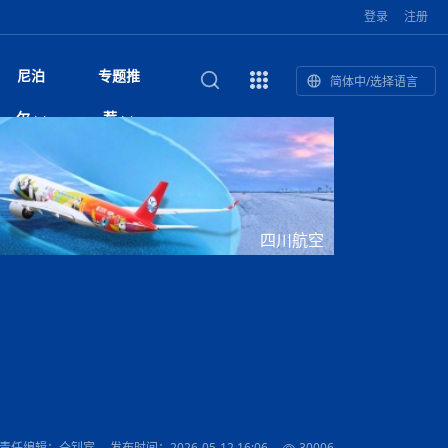
登录
注册
尼泊
专题推
简体中/选择语言
馆发布安全防
复盘：尼印关系转折如何间接影
综合
印度“蟑螂运动”升级：万名学生无视禁令游行 警方
尼泊尔头条
视频| 中国驻尼泊尔使馆举办招待会 隆重庆祝中
首届中尼媒体峰会
尼泊尔加德满都加强控烟措施 保障公众健康和无
“首届中尼媒体峰会”系列报道六：
尔
荐
境局势
催泪瓦斯驱散致180人受伤
国人民解放军建军99周年
烟消费环境
助农致富
国文化中心成
军西班牙队颁奖
泊尔
华为尼泊尔公司举办2026 科技前沿：媒体对话 助
综合新闻
视频| 南亚网视航拍加德满都：蓝花楹怒放的城市
2023年中尼投资与经贸论
尼泊尔拉利特普尔市 客车撞上高架桥致1死19伤
中尼投资与经贸论坛举办：总理普
的第二故乡
力尼泊尔数字化转型
坛
吉祥灯揭幕
主席班达里
香”约：一座城与一枚香包双向
美国男子涉嫌非法越境进入尼泊尔 在印尼边境被
视频| “锦绣天府·安逸四川”文旅交流座谈会在尼泊
尼泊尔油罐车为避让野鹿侧翻起火 消防一小时成
“首届中尼媒体峰会”系列报道四：凝
赋能ICT发
家亲》摄制组志愿者演员招聘启
奇谈
巴基斯坦卡拉奇购物中心发生重大火灾 已致至少
旅游头条
晓谈天下丨美国人类学者马立安：深圳精神就是
世界第12高峰布洛阿特峰突发雪崩 知名登山家普
奖项出炉！罗德里斩获金球奖 西
捕
尔加德满都成功举办
视频| 加德满都东出口大升级! 苏雅尔维纳亚克至
功控制火势
尼泊尔医学教育委员会领导层空缺致入学考试停滞
进中尼友好
1人死亡
“闯”
中尼友谊龙舟赛
尔萨带队团队失联
国文化中心成
荣誉
尼泊尔巴克塔普尔 新年迎来旅游高峰
杜利凯尔六车道高速加速建设中
约6万考生面临不确定性
尔
路”合作与创
域天妃：尺尊公主传奇》 第七
游眼
孟加拉前总理卡莉达·齐亚因病情“非常危急”入院治
徒步旅行
走进蓝毗尼：探寻佛陀诞生地的和平与宁静
尼泊尔春季徒步热升温 官方呼吁加强环保与安全
雪域，两度西行赴拉萨
印度下调汽油、柴油及航空煤油出口关税 新税率6
视频|湖北十堰绿松石文化展西安举办：一石牵秦
尼泊尔本财年发力稳就业 计划创造十万岗位 重拳
“首届中尼媒体峰会”系列报道五：尼
四川航空
传承与文明共生 第九章 金顶凝
疗
成都大运会
意识
费发布启事（面
正式实施“世代禁烟令”
开普省安全部队与巴塔恐怖分子冲突升级，造成民
南亚网络电视丨特朗普称如果选举人团投票给拜
高院裁决倒逼产业转型 奇特旺大象骑游存废引争
默默无闻”到全球竞争者
月1日起生效
尼泊尔经济运行简报，金融承压与发展调整并行
楚 青绿赴长安
视频| 朱红漫天：尼泊尔新年最“红”的节日
整治海外务工诈骗
尼泊尔外交部首办“知识论坛” 推动学术研究与外交
带一路”
院选举答记者
赛尼泊尔赛区预
原创
斯里兰卡监狱爆发帮派大乱斗 已致25死百余人受
上榜酒店
尼泊尔迎来正宗中国味：福盛中餐厅盛大开业
加德满都旅馆：泰美尔区的传奇与地标
众大规模逃离家园
登，他将离开白宫
视频| 千年雨神巡游：尼泊尔拉托·马钦德拉纳特
议 伦理保护与地方民生两难博弈
展览在尼泊尔
决策深度融合
行：故土羁绊与青年外流困境交
伤 军方紧急入驻维稳
杭州亚运会
纪实
孟加拉国土豆供过于求，价格跌破每公斤20塔卡
节的信仰与狂欢
木斯塘——从外国人的目的地，到如今尼泊尔人的
“致命一击”有多快
最长寿奥运冠军离世
印度多地遭遇极端热浪 新德里气温突破45°C
斯瓦米倡议设立瑜伽部 尼泊尔部长调侃“让腐败分
视频| 英国知名美妆品牌 The Body Shop 在帕坦
视频| 曾经打碟的手 如今签署逮捕令：苏丹·古隆
尼泊尔绝食护士抗议进入第五天 卫生部长回应并
“首届中尼媒体峰会“系列报道三：共
孔院” 短视
国记者看大运：通过体育赛事见
客厅
马尔代夫旅游业势头强劲：入境游客突破180万 中
吃喝玩乐
南亚网视《SATV新闻会客厅》专访喜马拉雅航空
加德满都迎来夜生活新地标：XO俱乐部树立全新
域天妃：尺尊公主传奇》 第七
南亚网视衷心祝愿尼泊尔人民以及全球尼泊尔朋友
旅游热土​
加德满都泰米尔雅乐轩酒店荣获环境管理认证
：趣味竞技燃
巴基斯坦削减LNG进口：取消21船合同并寻求卡
南亚网络电视丨亚洲最穷的国家不丹-拿10元人民
尼泊尔马南县：雪山、圣湖与古寺交织的高原秘境
子去冥想”
Labim Mall 正式开业
的逆袭传奇
承诺继续谈判
尼泊尔警方破获非法国际电话转接案 四人涉嫌网
演绎中尼感人故事
国仍是最大客源国
总裁周恩永：云端架虹桥 翼展新丝路
第二届中尼媒体峰会专题
标杆
安艺青、陈俐
传承与文明共生 第八章 塔基藏
斯里兰卡百年最强飓风致茶园成“荒地” 工人生计受
们德赛节快乐！
纪实
塔尔供气调整
孟加拉辍学率上升令人担忧
币，在不丹能干什么
南亚网视SATV｜探访加德满都文殊菩萨修行地勋
春天吞噬了冬
伤留在“记忆阁楼”
络博彩被捕
文明互鉴 首部直译尼泊尔文版
南京造！
影星维杰“逆袭”登顶！印度一邦政坛迎来大洗牌
尼泊尔肿瘤医
运在欢庆与惜别中落幕
肃环县
不丹举办2025全球和平祈祷节
图说尼泊尔
南亚网视 SATV | 甘肃环县3 3米大锅烹煮66只
山体滑坡地区搜救行动正在进行中
重挫
部（猴庙）感悟朝圣之旅
来尼泊尔徒步为什么购买保险至关重要？
探索奢华：加德满都附近的顶级度假村
尼泊尔持续暴雨致全境交通瘫痪 多条国道关闭 数
尼正式首发
尼泊尔比拉德讷格尔一实习医生坠楼身亡
从雪域高原到尼泊尔：第三届“石榴籽杯”草原足球
【视频】尼泊尔新政府成立以来，都做了些什么？
尼泊尔乡域冲突引舆论乱象 多家媒体社交账号传
“首届中尼媒体峰会”系列报道二：
羊，你想不想来一口？
尼泊尔中国新年系列庆祝
赛（尼泊尔赛
带来激情与欢乐
印度洋稳定成为马澳第二次高级官员会谈首要议题​
南亚网视《SATV新闻会客厅》专访中国著名导演
Alev Kebab Sultanate 尼泊尔第一家土耳其中东
​释迦牟尼佛诞辰2569周年：千年智慧的当代回响
化中尼文旅合
访尼泊尔
巴基斯坦旁遮普省遭严重雾霾侵袭，多城空气质量
安徽凌家滩文化图片展在孟加拉国开幕
南亚网络电视丨为何中丹边境通婚普遍？看了不丹
百游客被困
吃太多烤红薯（不是因为容易
邀请赛6月20日山南启幕，跨国球队共逐绿茵
播煽动性内容遭整治
网传涉宗教国策协议引争议 尼泊尔官方紧急辟
结硕果
华诞
尼泊尔节日
南亚网视丨百年华诞：草原上升起不落的太阳（关
话动
一个无需择日的吉日：走进尼泊尔的Akshaya
谢飞先生
风味餐厅
风自山谷北--中国甘肃摄影家尼泊尔摄影展览
 加都大学苏
域天妃：尺尊公主传奇》 第七
斯里兰卡飓风死亡人数超过200人
达危险水平
姑娘真实生活，难怪想嫁到中国！
南亚网视SATV丨尼泊尔博达纳大佛塔
探索喜马拉雅山：尼泊尔徒步指南系列 - 系列 I
瓦尔纳巴斯博物馆酒店（Varnabas Museum
外开放
一届亚运会”闭幕，未来，何以
不丹帕罗嘎查乡向日葵产量占全国一半 农户盼增
谣：未签署任何正式协定
利宁，中国水电十一工程局上马相迪电站运维项
Tritiya
"抵尼 加都
南亚网视 SATV | 环州故城！环县
传承与文明共生 第七章 寺壁藏
尔乒乓球选手：中国队太强，想
马尔代夫实施“世代烟草禁令” 教育部长称开创全球
视频 | 中华人民共和国成立75周年庆祝活动在多
hotel）今天开业
州参加亚运会
孟加拉国登革热感染病例超1.5万 死亡58人
大型榨油设备
11次登顶珠峰刷新女性纪录！“山地女王”拉克巴·
中国
旅游故事
目）
外国青年“看中国” 巴西圣保罗大学教授-向世界展
第三届中尼媒体峰会
尼泊尔登顶传奇明玛·夏尔巴：从登山者到行业引
赛在加德满都隆
先例
南亚网视 SATV | 加德满都市展开河道垃圾清理活
加德满都“中国美食城”盛大开业 带来地道中餐与超
最美尼泊尔风景图
斯里兰卡铁路系统迎变革：内阁决议招聘女性担任
国举办
—医疗队护航
飞航线
夏巴兹总理将派遣巴基斯坦青年赴沙特参与“2030
南亚网络电视丨印军闯下弥天大祸！机枪扫射联合
南亚网络电视丨中国版的“马尔代夫”，海水清澈风
夏尔巴：荣光背后是半生漂泊与坚韧重生
23名登山者成功登顶乔戈里峰
示不一样的中国
领者 珠峰登山经济重回本土掌控
【相约帕坦杜巴广场】卡蒂克舞节：尼泊尔最古老
动 改善河道生态环境
南亚网视 SATV | 秒懂！环州故城的“由来”
值体验
启中尼文化交流
司机、站长等核心岗位
愿景”项目
国车队，或永久失去入常资格
景如画，宛如画中世界
木斯塘圣塔玛尼酒店被评为“2024最佳新酒店”
破百，印度总理莫迪点赞
不丹赌博与线上诈骗问题严峻 政府加强打击但挑
体育
中尼龙舟赛
视频| 从城市漫步到乡村漫步：外国创作者在中国
喜马拉雅航空
中尼友谊龙舟赛新闻发布会：中国驻尼使馆王欣参
中尼航线迎新契机 喜马拉雅航空与
南亚网视丨百年华诞：少年（合唱，中国电建尼泊
的文化舞蹈盛典，延续三百年的信仰与艺术
诊：温情守护
域天妃：尺尊公主传奇》 第七
尔参赛队员武术比赛赢得喝彩
马尔代夫实施“世代禁烟令” 外国游客也需遵守
第 10 届纹身大会4 月 7 日-9 日在加德满都举行
视频：第16届“汉语桥”世界中学生中文比赛 一号
都
战仍存
责任编辑：仝钊宾
发布时间：2026-05-12 16:06
30006