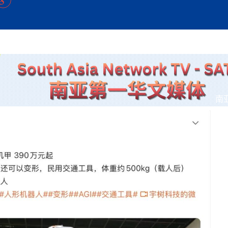
方向
大会开幕
侨胞健康
课程从“试试看”变为“抢着报”
第16届“汉语桥”世界中学生中文比
卷·双脉合流：技艺
者信心
号
投资孟加拉国以帮助它到 2041 年成为发达国家
志愿者：亚运赛场的
尼泊尔赫塔乌达举行大型集会
成锡忠
泊尔赛区比赛在加德满都举行
珍
孟加拉国表示，缅甸必须为罗兴亚人的遣返建立信
中国民族音乐会走进尼泊尔 金钟之星民乐团带来
第十七届“汉语桥” 第四届“汉语秀”
尼泊尔18名大学
耗
《中尼一家亲》微短剧主创首聚 共绘 “一带一路”
南亚网视特别推荐 | 中工国际董事
曲大赛巴西赛区收官：唤起家国
协会第五届“比亚迪杯”篮球比
活动引朝野反思 坚守一中原
“归乡”！今日叩关洛阳，丝路雄
视频：中国援尼医疗队蓝毗尼义诊：
—中国科学家林占熺的“绿色
任和安全
浓郁的中国文化体验(实况3）
赛落幕
款助力相送
友好新篇
沙特阿拉伯与孟加拉国签署合作协议，成立联合商
民网专访
东京奥运会跳高冠
开放新格局
《一周新
一）
道
暖流
“汉语桥”线上团组项目在尼泊尔开始
长篇历史小说《雪
业委员会
会前的奥运会”
2起灾害 致3死21伤 蛇咬、山
卷·双脉合流：技艺
《Jerry on Top》在尼泊尔开拍，父子档首同台引
尼泊尔上马相迪A水电站成功应对今
观众俱
五四”精神主题座谈会在首尔举
确定：朱杨柱、张志远、黎家盈
泊尔沙阿政府激进施政引争议
响到现代文明通道 穿越千年
亿级产业“管理双翼”就位
中国援尼医疗队蓝毗尼义诊：跨国界
巧艺
期待
在一个变暖的世界里，孟加拉国的服装业能“不受
验
议并存
践
气候影响”吗？
视频
甜苹果》加德满都热演 以色
组图：谷地繁花绽放，春意满盈
显香港国际金融中心竞争力
中国网剧正走向“无时差”触达海外观众
多国使馆携侨界举行清明祭扫活
短视频
贬值，日本实体经济正为中东战
南
群体冲突致1死9伤 局势持续
第三届中尼
管控
华侨刘巧儿评剧社”
释放消费市场积极信号
2026新
国抗议 尼泊尔多家医院暂停
视频
直播