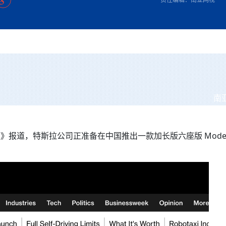
方向
大会开幕
侨胞健康
课程从“试试看”变为“抢着报”
第16届“汉语桥”世界中学生中文比
卷·双脉合流：技艺
者信心
号
投资孟加拉国以帮助它到 2041 年成为发达国家
志愿者：亚运赛场的
尼泊尔赫塔乌达举行大型集会
成锡忠
泊尔赛区比赛在加德满都举行
珍
孟加拉国表示，缅甸必须为罗兴亚人的遣返建立信
中国民族音乐会走进尼泊尔 金钟之星民乐团带来
第十七届“汉语桥” 第四届“汉语秀”
尼泊尔18名大学
耗
《中尼一家亲》微短剧主创首聚 共绘 “一带一路”
南亚网视特别推荐 | 中工国际董事
曲大赛巴西赛区收官：唤起家国
协会第五届“比亚迪杯”篮球比
活动引朝野反思 坚守一中原
“归乡”！今日叩关洛阳，丝路雄
视频：中国援尼医疗队蓝毗尼义诊：
—中国科学家林占熺的“绿色
任和安全
浓郁的中国文化体验(实况3）
赛落幕
款助力相送
友好新篇
沙特阿拉伯与孟加拉国签署合作协议，成立联合商
民网专访
东京奥运会跳高冠
制造全球新坐标
《一周新
一）
道
暖流
“汉语桥”线上团组项目在尼泊尔开始
长篇历史小说《雪
业委员会
会前的奥运会”
2起灾害 致3死21伤 蛇咬、山
卷·双脉合流：技艺
《Jerry on Top》在尼泊尔开拍，父子档首同台引
尼泊尔上马相迪A水电站成功应对今
观众俱
五四”精神主题座谈会在首尔举
确定：朱杨柱、张志远、黎家盈
泊尔沙阿政府激进施政引争议
响到现代文明通道 穿越千年
开放新格局
中国援尼医疗队蓝毗尼义诊：跨国界
巧艺
期待
在一个变暖的世界里，孟加拉国的服装业能“不受
验
议并存
践
气候影响”吗？
视频
甜苹果》加德满都热演 以色
组图：谷地繁花绽放，春意满盈
亿级产业“管理双翼”就位
中国网剧正走向“无时差”触达海外观众
多国使馆携侨界举行清明祭扫活
短视频
显香港国际金融中心竞争力
南
群体冲突致1死9伤 局势持续
第三届中尼
管控
华侨刘巧儿评剧社”
贬值，日本实体经济正为中东战
2026新
国抗议 尼泊尔多家医院暂停
》报道，特斯拉公司正准备在中国推出一款加长版六座版 Model 
视频
直播