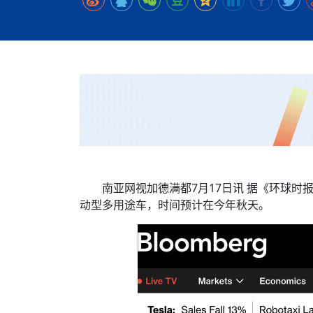
时代侨务工作指明
2026世界人工智能
政、坚守法治善治
域交通与经济
中文日益受各国重视 
会议 着力提振投资
放平衡外交积极信
社会新闻
化解局部紧张局势 
呼吁社会和谐团结
“水立方杯”中文歌
南亚网视丨中资企业
南亚网评丨纵容分裂
天山驼队3000公里
一株菌草跨越山海—
财经·三里河
一张圆桌映照中国
共鸣 展现文化认同
赛精彩摄影集锦（
则才是尼国长久正
关上演古今对话
丝路”实践
尼泊尔24小时连发4
体滑坡为主要灾害
在韩留学人员传承“
神舟二十三号乘组
新政百日观察：尼
丝绸之路：从驼铃再
平陆运河重塑广西
办
高效变革与程序争
的连接与当下的实
尼泊尔互动儿童剧《
加德满都春日盛景
低空安全司亮相 万
彩启迪多元视角
华夏英烈永铭心: 
动 缅怀海外烈士
港交所上市热潮彰
尼泊尔孙萨里县爆发
紧张 当地延长宵禁
泰国清迈成立“华人
能源危机叠加日元
火埋单
医护人员遇袭引发全
非紧急医疗服务
南亚网视加德满都7月17日讯 据《环球时报
动型多用途车，时间预计在今年秋天。