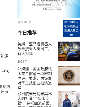
【直播回放-8】CEAN“比亚迪杯”篮球赛 冠亚军决
南亚网络电视丨尼泊尔华侨华人协
走访红狮希望 恰逢企业为员工生日
赛（安徽开源队VS中国电建队）
共产党建党100周年大合唱《我爱
尼泊尔丝合酒店宝石湖宾馆今日开
【直播回放-9】CEAN“比亚迪杯”篮球赛闭幕式
尼泊尔中资企业协会、华侨华人协
泊尔报纸发表建党百年专版
列表页广告
南亚网络电
视传媒集团
采编人员公
今日推荐
示
美媒：亚马逊机器人
数量接近人类员工，
有人担忧
新能源
2025-7-4
外媒爆：美国政府致
，秋天
函美企撤销一项限制
性许可要求，为恢复
对华乙烷出口扫清道
电动汽
路
进的电
欧洲航天局请米其林
2025-7-3
大厨打造“星级太空
餐”，包括四道前菜、