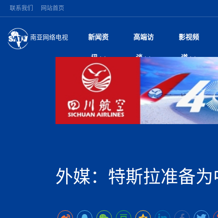
联系我们
网站首页
新闻资
高端访
影视频
南亚网络电视
今日头条
名人访谈
加德满都新版交通总
微电
“
讯
谈
道
马 快速通道军地协
风
国际新闻
全球人物
美方暂缓对伊军事打
电视
从
议即可取消开战计
局
深耕中尼友谊 西藏
视
中国新闻
创业故事
（长江十年行）金
电影
车
缔结引领边境合作
神与长江文化交融
巫
印度马哈拉施特拉邦
日
中
经济新闻
凡人故事
消费火爆出口疲软 
纪录
她
律
突发：西藏林芝市墨
中
困境亟待破局
好评中国丨向实向
扎
10千米
美国促成加沙历史性
环球观察
尼泊尔取消国际藏学
宣传
始
除武装 以色列将逐
专
中
中国政策
尼电动新车市占率全
时政微观察丨以侨
深
尼泊尔国民议会审议
中
一带一路
2026“一带一路”年
微直
地近八成市场
倒
中
拟提高至10万美元
国际足联：对阿根
“稳”等
巴基斯坦西南部煤矿
为展开调查
持刀闯馆案进入公诉
中
南亚网评
南亚网评｜多重考验
微短
PPA审批持续停滞 
查整改
尼
苹果公司首次暗示新版
泊
外媒：特斯拉准备为中
共识推进善治
东西问｜强晓云：“
水电投资承压
被俘尼泊尔青年讲述
推
为额外算力买单
日本熊本突发强震致
丝路故事
世界从中国两会探
影视资
高质量合作的“黄金
也不愿归国
面停运
青海海南州兴海县接连
南亚网评：邻国外交
尼泊尔政府推出“真
县7个乡镇设施受损
专
图说南亚
2026年尼泊尔世
源在于国家能力赤
接单啦！“世界超市”
75年沧桑蝶变，西
一位百万卢比得主
美军称已完成最新
尔
情合影
意义？
全球华人
全国侨务工作会议在
执政百日舆情多发 
阿富汗尼姆鲁兹“丝
尼泊尔总理巴伦德拉
尼泊尔巴伦政府将分