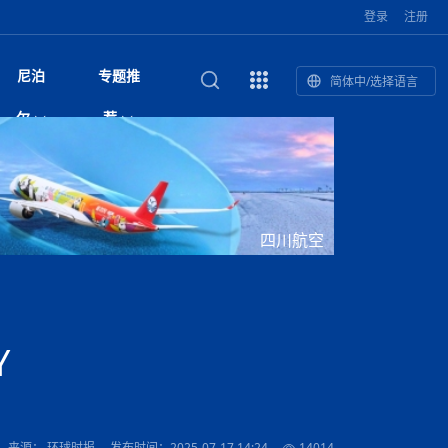
登录
注册
尼泊
专题推
简体中/选择语言
馆发布安全防
复盘：尼印关系转折如何间接影
综合
印度“蟑螂运动”升级：万名学生无视禁令游行 警方
尼泊尔头条
视频| 中国驻尼泊尔使馆举办招待会 隆重庆祝中
首届中尼媒体峰会
尼泊尔加德满都加强控烟措施 保障公众健康和无
“首届中尼媒体峰会”系列报道六：
尔
荐
境局势
催泪瓦斯驱散致180人受伤
国人民解放军建军99周年
烟消费环境
助农致富
国文化中心成
军西班牙队颁奖
泊尔
华为尼泊尔公司举办2026 科技前沿：媒体对话 助
综合新闻
视频| 南亚网视航拍加德满都：蓝花楹怒放的城市
2023年中尼投资与经贸论
尼泊尔拉利特普尔市 客车撞上高架桥致1死19伤
中尼投资与经贸论坛举办：总理普
的第二故乡
力尼泊尔数字化转型
坛
吉祥灯揭幕
主席班达里
香”约：一座城与一枚香包双向
美国男子涉嫌非法越境进入尼泊尔 在印尼边境被
视频| “锦绣天府·安逸四川”文旅交流座谈会在尼泊
尼泊尔油罐车为避让野鹿侧翻起火 消防一小时成
“首届中尼媒体峰会”系列报道四：凝
赋能ICT发
家亲》摄制组志愿者演员招聘启
奇谈
巴基斯坦卡拉奇购物中心发生重大火灾 已致至少
旅游头条
晓谈天下丨美国人类学者马立安：深圳精神就是
世界第12高峰布洛阿特峰突发雪崩 知名登山家普
奖项出炉！罗德里斩获金球奖 西
捕
尔加德满都成功举办
视频| 加德满都东出口大升级! 苏雅尔维纳亚克至
功控制火势
尼泊尔医学教育委员会领导层空缺致入学考试停滞
进中尼友好
1人死亡
“闯”
中尼友谊龙舟赛
尔萨带队团队失联
国文化中心成
荣誉
尼泊尔巴克塔普尔 新年迎来旅游高峰
杜利凯尔六车道高速加速建设中
约6万考生面临不确定性
尔
路”合作与创
域天妃：尺尊公主传奇》 第七
游眼
孟加拉前总理卡莉达·齐亚因病情“非常危急”入院治
徒步旅行
走进蓝毗尼：探寻佛陀诞生地的和平与宁静
尼泊尔春季徒步热升温 官方呼吁加强环保与安全
雪域，两度西行赴拉萨
印度下调汽油、柴油及航空煤油出口关税 新税率6
视频|湖北十堰绿松石文化展西安举办：一石牵秦
尼泊尔本财年发力稳就业 计划创造十万岗位 重拳
“首届中尼媒体峰会”系列报道五：尼
四川航空
传承与文明共生 第九章 金顶凝
疗
成都大运会
意识
费发布启事（面
正式实施“世代禁烟令”
开普省安全部队与巴塔恐怖分子冲突升级，造成民
南亚网络电视丨特朗普称如果选举人团投票给拜
高院裁决倒逼产业转型 奇特旺大象骑游存废引争
默默无闻”到全球竞争者
月1日起生效
尼泊尔经济运行简报，金融承压与发展调整并行
楚 青绿赴长安
视频| 朱红漫天：尼泊尔新年最“红”的节日
整治海外务工诈骗
尼泊尔外交部首办“知识论坛” 推动学术研究与外交
带一路”
院选举答记者
赛尼泊尔赛区预
原创
斯里兰卡监狱爆发帮派大乱斗 已致25死百余人受
上榜酒店
尼泊尔迎来正宗中国味：福盛中餐厅盛大开业
加德满都旅馆：泰美尔区的传奇与地标
众大规模逃离家园
登，他将离开白宫
视频| 千年雨神巡游：尼泊尔拉托·马钦德拉纳特
议 伦理保护与地方民生两难博弈
展览在尼泊尔
决策深度融合
行：故土羁绊与青年外流困境交
伤 军方紧急入驻维稳
杭州亚运会
纪实
孟加拉国土豆供过于求，价格跌破每公斤20塔卡
节的信仰与狂欢
木斯塘——从外国人的目的地，到如今尼泊尔人的
“致命一击”有多快
最长寿奥运冠军离世
印度多地遭遇极端热浪 新德里气温突破45°C
斯瓦米倡议设立瑜伽部 尼泊尔部长调侃“让腐败分
视频| 英国知名美妆品牌 The Body Shop 在帕坦
视频| 曾经打碟的手 如今签署逮捕令：苏丹·古隆
尼泊尔绝食护士抗议进入第五天 卫生部长回应并
“首届中尼媒体峰会“系列报道三：共
孔院” 短视
国记者看大运：通过体育赛事见
客厅
马尔代夫旅游业势头强劲：入境游客突破180万 中
吃喝玩乐
南亚网视《SATV新闻会客厅》专访喜马拉雅航空
加德满都迎来夜生活新地标：XO俱乐部树立全新
域天妃：尺尊公主传奇》 第七
南亚网视衷心祝愿尼泊尔人民以及全球尼泊尔朋友
旅游热土​
加德满都泰米尔雅乐轩酒店荣获环境管理认证
：趣味竞技燃
巴基斯坦削减LNG进口：取消21船合同并寻求卡
南亚网络电视丨亚洲最穷的国家不丹-拿10元人民
尼泊尔马南县：雪山、圣湖与古寺交织的高原秘境
子去冥想”
Labim Mall 正式开业
的逆袭传奇
承诺继续谈判
尼泊尔警方破获非法国际电话转接案 四人涉嫌网
演绎中尼感人故事
国仍是最大客源国
总裁周恩永：云端架虹桥 翼展新丝路
第二届中尼媒体峰会专题
标杆
安艺青、陈俐
传承与文明共生 第八章 塔基藏
斯里兰卡百年最强飓风致茶园成“荒地” 工人生计受
们德赛节快乐！
纪实
塔尔供气调整
孟加拉辍学率上升令人担忧
币，在不丹能干什么
南亚网视SATV｜探访加德满都文殊菩萨修行地勋
春天吞噬了冬
伤留在“记忆阁楼”
络博彩被捕
文明互鉴 首部直译尼泊尔文版
南京造！
影星维杰“逆袭”登顶！印度一邦政坛迎来大洗牌
尼泊尔肿瘤医
运在欢庆与惜别中落幕
肃环县
不丹举办2025全球和平祈祷节
图说尼泊尔
南亚网视 SATV | 甘肃环县3 3米大锅烹煮66只
山体滑坡地区搜救行动正在进行中
重挫
部（猴庙）感悟朝圣之旅
来尼泊尔徒步为什么购买保险至关重要？
探索奢华：加德满都附近的顶级度假村
尼泊尔持续暴雨致全境交通瘫痪 多条国道关闭 数
尼正式首发
尼泊尔比拉德讷格尔一实习医生坠楼身亡
从雪域高原到尼泊尔：第三届“石榴籽杯”草原足球
【视频】尼泊尔新政府成立以来，都做了些什么？
尼泊尔乡域冲突引舆论乱象 多家媒体社交账号传
“首届中尼媒体峰会”系列报道二：
Y
羊，你想不想来一口？
尼泊尔中国新年系列庆祝
赛（尼泊尔赛
带来激情与欢乐
印度洋稳定成为马澳第二次高级官员会谈首要议题​
南亚网视《SATV新闻会客厅》专访中国著名导演
Alev Kebab Sultanate 尼泊尔第一家土耳其中东
​释迦牟尼佛诞辰2569周年：千年智慧的当代回响
化中尼文旅合
访尼泊尔
巴基斯坦旁遮普省遭严重雾霾侵袭，多城空气质量
安徽凌家滩文化图片展在孟加拉国开幕
南亚网络电视丨为何中丹边境通婚普遍？看了不丹
百游客被困
吃太多烤红薯（不是因为容易
邀请赛6月20日山南启幕，跨国球队共逐绿茵
播煽动性内容遭整治
网传涉宗教国策协议引争议 尼泊尔官方紧急辟
结硕果
华诞
尼泊尔节日
南亚网视丨百年华诞：草原上升起不落的太阳（关
话动
一个无需择日的吉日：走进尼泊尔的Akshaya
谢飞先生
风味餐厅
风自山谷北--中国甘肃摄影家尼泊尔摄影展览
 加都大学苏
域天妃：尺尊公主传奇》 第七
斯里兰卡飓风死亡人数超过200人
达危险水平
姑娘真实生活，难怪想嫁到中国！
南亚网视SATV丨尼泊尔博达纳大佛塔
探索喜马拉雅山：尼泊尔徒步指南系列 - 系列 I
瓦尔纳巴斯博物馆酒店（Varnabas Museum
外开放
一届亚运会”闭幕，未来，何以
不丹帕罗嘎查乡向日葵产量占全国一半 农户盼增
谣：未签署任何正式协定
利宁，中国水电十一工程局上马相迪电站运维项
Tritiya
"抵尼 加都
南亚网视 SATV | 环州故城！环县
传承与文明共生 第七章 寺壁藏
尔乒乓球选手：中国队太强，想
马尔代夫实施“世代烟草禁令” 教育部长称开创全球
视频 | 中华人民共和国成立75周年庆祝活动在多
hotel）今天开业
州参加亚运会
孟加拉国登革热感染病例超1.5万 死亡58人
大型榨油设备
11次登顶珠峰刷新女性纪录！“山地女王”拉克巴·
中国
旅游故事
目）
外国青年“看中国” 巴西圣保罗大学教授-向世界展
第三届中尼媒体峰会
尼泊尔登顶传奇明玛·夏尔巴：从登山者到行业引
赛在加德满都隆
先例
南亚网视 SATV | 加德满都市展开河道垃圾清理活
加德满都“中国美食城”盛大开业 带来地道中餐与超
最美尼泊尔风景图
斯里兰卡铁路系统迎变革：内阁决议招聘女性担任
国举办
—医疗队护航
飞航线
夏巴兹总理将派遣巴基斯坦青年赴沙特参与“2030
南亚网络电视丨印军闯下弥天大祸！机枪扫射联合
南亚网络电视丨中国版的“马尔代夫”，海水清澈风
夏尔巴：荣光背后是半生漂泊与坚韧重生
23名登山者成功登顶乔戈里峰
示不一样的中国
领者 珠峰登山经济重回本土掌控
【相约帕坦杜巴广场】卡蒂克舞节：尼泊尔最古老
动 改善河道生态环境
南亚网视 SATV | 秒懂！环州故城的“由来”
值体验
启中尼文化交流
司机、站长等核心岗位
愿景”项目
国车队，或永久失去入常资格
景如画，宛如画中世界
木斯塘圣塔玛尼酒店被评为“2024最佳新酒店”
破百，印度总理莫迪点赞
不丹赌博与线上诈骗问题严峻 政府加强打击但挑
体育
中尼龙舟赛
视频| 从城市漫步到乡村漫步：外国创作者在中国
喜马拉雅航空
中尼友谊龙舟赛新闻发布会：中国驻尼使馆王欣参
中尼航线迎新契机 喜马拉雅航空与
南亚网视丨百年华诞：少年（合唱，中国电建尼泊
的文化舞蹈盛典，延续三百年的信仰与艺术
诊：温情守护
域天妃：尺尊公主传奇》 第七
尔参赛队员武术比赛赢得喝彩
马尔代夫实施“世代禁烟令” 外国游客也需遵守
第 10 届纹身大会4 月 7 日-9 日在加德满都举行
视频：第16届“汉语桥”世界中学生中文比赛 一号
都
战仍存
来源： 环球时报
发布时间：2025-07-17 14:24
14014