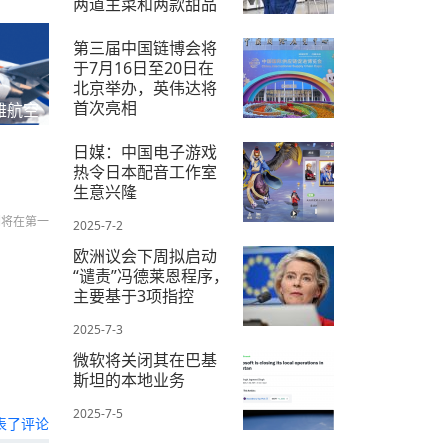
两道主菜和两款甜品
2025-7-4
第三届中国链博会将
于7月16日至20日在
北京举办，英伟达将
首次亮相
雅航空
2025-6-18
日媒：中国电子游戏
热令日本配音工作室
生意兴隆
们将在第一
2025-7-2
欧洲议会下周拟启动
“谴责”冯德莱恩程序，
主要基于3项指控
2025-7-3
微软将关闭其在巴基
斯坦的本地业务
2025-7-5
表了评论