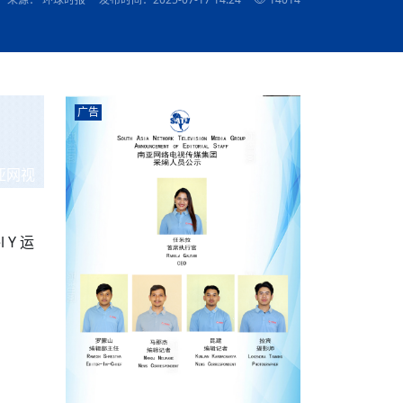
农村的发现
赞讲话（实况）
深化合作
尔代表处）
南亚网视SATV丨《米拉看中国》 第八集：广场舞
8000米之上：一位夏尔巴高山摄影师镜头中的人
赛海外预选赛尼
传承与文明共生 第六章 古道遗
南亚网视《SATV新闻会客厅》专访尼泊尔旅游局
南亚网视 SATV | 遇见环县
从教师到厨师：吉塔在加德满都推广缅甸味道
孟加拉国人被骗赴俄：合法移民沦为俄乌战场“消
选手
“无名英雄”
看世界
南亚网视 SATV |莫迪政府动作不断，对印控克什
中尼建交70周年
照片
(下)
与山
兄弟点红节：尼泊尔手足情深的神圣庆典
局长Mani Raj Lamichhane
尼泊尔赛区选拔
生今日出征大运会：在尼华侨捐
品”
马尔代夫杜拉杜环礁米德岛30吨制冰厂及50吨储
甘肃：探访祁连山——高台马营河大峡谷、小泉丹
长王博接受人
2025年米其林钥匙奖揭晓：不丹三家酒店获殊荣
米尔加强控制，或最终导致印度分裂
台湾乐手牵手大陆剧团 两岸戏腔共鸣
专访喜马拉雅航空总裁周恩永：云端
南亚网视丨百年华诞：绒花（侯艳琪大使）
跨国界的公益
冰设施正式启用
南亚网视 SATV | 环州故城之沙场风云
尼泊尔“疯狂蜂蜜” ：大自然馈赠的野生灵丹妙药
霞
中文志愿者服务博卡拉中尼友谊龙舟赛
军巴希姆：“亚运会就像是奥运
闻综述》
香港卫视南亚网视《一周新闻综述》2023第23期
中尼建交七十周年南亚网
新丝路
南亚网视丨《米拉看中国》第二集 走进中国 认识
从攀登世界之巅到组织巅峰探险：强·达瓦·夏尔巴
乌鸦节：崇敬阎罗使者的传统与象征意义
实施
域天妃：尺尊公主传奇》 第七
南亚网视《SATV新闻会客厅》专访尼泊尔国际电
不丹公务员人工智能技能缺口凸显 亟需开展针对
（总第039期）
视赴青海玉树系列活动报
南亚网视｜成锡忠看世界 俄乌战争会打多久？美
中国
尼泊尔中资企业协会举办第二届“华为杯”篮球赛
与“七峰探险”的传奇
南亚网视丨百年华诞：歌唱祖国（合唱，尼泊尔博
传承与文明共生 第五章 村落藏
影节入围中国影片《巴彦查干》导演复强先生
通讯：尼泊尔费瓦湖上的龙舟赛
年最大洪峰考
性培训
乐部
CCTV-4央视海外观众俱乐部向全球华侨华人拜年
道专题
前高官已经定性，美国想实现三个战略目标
（实况3）
喜马拉雅航空开通拉萨——博克拉航
卡拉华侨人华人协会）
的公益暖流
提哈尔节（灯节）：灯火辉煌与手足情深的节日
了！
香港卫视南亚网视《一周新闻综述》2023第22期
中丝路”再添通道
南亚网视丨《米拉看中国》笫三集：浓情中国 趣
普通市民写给“巴特巴特尼”董事长明·巴杜·古隆的
广告
赛出国际友谊 中国四川龙舟队包揽首届“中尼友谊
直播
俄乌軍事冲突
南亚网视SATV丨基辅多地爆炸：激
（总第038期）
南亚网视｜成锡忠看世界 我的联合国维和行动经
味人生
尼泊尔中资企业协会举办第二届“华为杯”篮球赛
信：您必将再次崛起，而且更加强大
南亚网视丨百年华诞：亲爱的中国我爱你（佳境，
龙舟赛”全部冠军
CCTV-4尼泊尔加德满都观众俱乐部祝全球华侨华
历-经历冲突和政变，确保中国维和人员安全
（实况2）
尼泊尔总理专机出访中国，喜马拉
尼泊尔华侨华人协会推荐）
展示
《欢迎来加德满都过大年》参赛视频 探索秘境尼
成锡忠看世界
南亚网视｜成锡忠看世界 我亲历的
人新年快乐、龙年大吉！
俄乌軍事冲突专题/南亚网视国际丨
香港卫视南亚网视《一周新闻综述》2023第21期
南亚网视丨《米拉看中国》 第四集：大美中国 山
辛哈杜巴宫的故事：从烈焰到重生
中国四川龙舟队包揽首届“中尼友谊龙舟赛”双冠
泊尔
事件一：孟加拉前总统被军人暗杀
署：过去10天超150万乌克兰难民
（总第037期）
亚网视
南亚网视｜成锡忠看世界 佩洛西行程未包含台
河娇娆（上）
尼泊尔中资企业协会举办第二届“华为杯”篮球赛
喜马拉雅航空荣获国际IOSA认证
媒体峰会
第三届中尼媒体峰会：新中国成立75周年恭贺视
走访慰问在尼联谊企业
南亚网视SATV丨“走访在尼联谊企业
CCTV-4主持人2024新年祝词
湾，两大细节显示，她内心并未彻底放弃访台
（实况1）
频
锟铧农业在尼打造中国式高科技示
《欢迎来加德满都过大年》参赛视频 欢迎到加德
南亚网视｜成锡忠看世界 从安倍晋
俄媒：俄军已掌控乌制空权 俄乌代
香港卫视南亚网视《一周新闻综述》2023第20期
春恭贺片
同庆新岁·共享未来——2026新年祝福视频合辑
2022北京冬奥会
好消息！由南亚网视拍摄制作的尼
满都过春节宣传片
看暗杀工具的演变，枪支最流行却
地
（总第036期）
2024年央视春晚宣传片
南亚网视｜成锡忠看世界 佩洛西今晚抵台？美航
贺北京冬奥视频被中国外交部采用
第三届中尼媒体峰会：我爱你中国
南亚网视SATV丨“走访在尼联谊企业
母快速向台海集结，解放军得用实际行动反制
Y 运
直播
丝合酒店宝石湖宾馆
南亚网视 SATV | 侯艳琪大使出席
尼泊尔华侨华人协会新年恭贺视频
哥拿巴迪砖业有限公司销售量创新
视频：加德满都大学孔子学院举办龙年春节庆祝活
南亚网视｜成锡忠看世界 斯里兰卡
停火撤军问题暂未谈拢，俄乌一致
香港卫视南亚网视《一周新闻综述》2023第19期
《2023中央广播电视总台春节联欢晚会》01（央
国援尼医疗队颁发感谢状仪式
尼泊尔滑雪健儿备战2022北京冬奥
动
第三届中尼媒体峰会：尼泊尔学生合唱“我爱你中
打算继续向中印寻求信贷支持，中
（总第035期）
视授权南亚网视直播）
回放
【直播回放-10】CEAN“比亚迪杯”篮球赛闭幕式
中共百年华诞
专家：中国共产党百年历程中与侨
国”
尼泊尔中国文化中心新年恭贺视频
南亚网视SATV丨“走访在尼联谊企业
俄媒：俄军已掌控乌制空权 俄乌代
南亚网视 SATV | 中国作家雪漠尼
第十三批援尼医疗队 传承中国医疗精
尼泊尔滑雪健儿备战2022北京冬奥
《欢迎来加德满都过大年》短视频参赛作品展播
南亚网视｜成锡忠看世界 巴基斯坦
地
小说精选》新书发布暨座谈交流会
医疗骨干
001号
第三届中尼媒体峰会：祖国颂——庆祝新中国成立
尼泊尔加德满都大学孔子学院新年恭贺视频
频发，如何破局？中方应助巴方提
【直播回放-11】CEAN“比亚迪杯”篮球赛闭幕式
中国共产党百年华诞的世界期待
75周年
闪光时间｜冬奥燃起冰雪热
“狮”书共舞，未来可期——尼文版
南亚网视SATV丨“走访在尼联谊企业
新希望尼泊尔农业经济有限公司新年恭贺视频
南亚网视｜成锡忠看世界 俄乌冲突
【直播回放-7】CEAN“比亚迪杯”篮球赛 冠亚军决
南亚网络电视丨尼泊尔华侨华人协
选》在尼泊尔捐赠活动
深耕尼泊尔市场为尼民众致富带来“新
第三届中尼媒体峰会：歌曲《天佑中华》
国一邻邦濒临崩溃，幕后推手浮出
北京2022年冬奥会和冬残奥会安全
赛（安徽开源队VS中国电建队）
共产党建党100周年王冰洁独唱《
次会议召集加强场馆安保团队建设
南亚网视 SATV |丝合酒店宝石湖
南亚网视SATV丨“走访在尼联谊企业
交通安全隐患