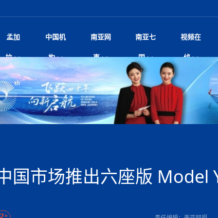
孟加
中国机
南亚网
南亚七
视频在
规待内阁审批 地铁BRT齐上
影
中国电影节”在尼泊尔首都加德满都正式开幕 《大
孟加拉头条
微电影《一缕阳光》
中国驻尼使馆
孟加拉国东南部暴雨引发洪灾滑坡 44人遇难超百
文化﹒艺术
尼泊尔雨季将至灾害风险攀升 中使
印度新闻
喜马拉雅地缘博弈
视频
拉
构
事
国
线
调卡壳
杀》导演兼编剧张琪接受南亚网视专访
万人受困 救援受阻
疫重要提醒
响1962年中印边
击 特朗普：美伊尽快达成协
剧
“拆改”到“经营”：中国城市更新如何在存量中破
华侨华人
22集电视剧《山海情》尼语版 第二十二集
中国文化中心
芒果促进中孟贸易关系
娱乐﹒体育
“我和中国的故事——庆祝尼泊尔中
尼泊尔新闻
特朗普为世界杯冠
新尼
深汕微电影《新生活》
划
？
立十周年”征文系列之一：中国是我
阿里代表团访尼圆满收官 友城
频丨探秘富贵车业掌舵人巫兴贵的非凡之路
孟加拉国暴发数十年来最严重麻疹疫情 死亡儿童
张茂明大使拜会尼泊尔联邦院新任副
甘肃庆阳二十一载“
沙水拍云崖暖：云南推动长征精
院
轮载初心 实干赴征程——探秘富贵车业掌舵人
旅游文化
中资企业协会
乔治亚·马洛尼抱怨孟加拉国出售劳工签证
生活﹒健康
华为深耕尼泊尔二十余年：以人才培养
巴基斯坦新闻
南亚网视《中尼一
开心
开启发展新篇
22集电视剧《山海情》尼语版 第二十一集
超过500人
孟加拉国智库学者访华团一行访问南亚研究所
奔赴
2026世界杯各大
微电影《东方梦》
共生
兴贵的非凡之路
展，共筑数字未来
事
2
一建筑倒塌 已致9人死亡
本搅局南海，日学者警告：日本正图谋南下将菲
“我和中国的故事——庆祝尼泊尔中
班牙包揽三大重磅
尼建交70周年系列报道十三丨南亚网视专访尼
张茂明大使拜会尼泊尔内政部长阿亚
尼泊尔数字经济陷入单向发展
片
的柜台 她的世界
娱乐体育
纪录片丨喜马拉雅情缘系列之北大的奥妮卡
华侨华人协会
巴基斯坦世界最佳保龄球阵容：阿夫里迪
本网原创
香港职业生涯协会访尼：聚焦“一带一
孟加拉国新闻
长篇历史小说《雪
新旅
宾打造成桥头堡
“如果我没有戒酒，我就不可能成为一名作家”
立十周年”征文
脱县发生4.6级地震 震源深度
友好论坛主席高亮先生
22集电视剧《山海情》尼语版 第二十集
孟加拉国宣布2月举行议会选举 为去年政治动荡后
“中国正在帮助孟加拉国实现梦想”（共创繁荣发展
散记丨八载风雪归
微电影《少年突击队》
业故事
卷·双脉合流：技艺
新向优向绿，中国经济一路向前
根异国，仁心不改--专访尼泊尔华侨友好医院创
南亚网视“2026年新年恭贺视频”免
全球首个！马尔代夫
裁军协议 哈马斯同意全面解
首次全国投票
新时代）
中国动画产业，从“
外交部发言人就尼泊尔联邦议会众议
研究会研讨会 重申坚持一个
片
生活健康
定制专属纸巾，助力品牌形象升级｜A.B.C.paper
加大孔子学院
港媒：榴莲成为中国年轻消费者时尚选择
中国驻尼使馆
第25届“汉语桥”世界大学生中文比
斯里兰卡新闻
巧
本网
人夏琛琛
纪录片丨喜马拉雅情缘系列之博克拉的“中江表哥”
孟加拉国世界杯任务开始
向在尼中资机构及企业）
步撤军
访尼人权委员会委员比肯·K·达瓦迪莉莉·塔帕：
北京希望吸引更多孟加拉国游客来中国旅游
铭记历史守望和平｜“我的南京”主题
尼建交70周年系列报道十二丨南亚网视专访尼
22集电视剧《山海情》尼语版 第十九集
问
尼泊尔廓尔喀乡村
微电影《我们的答案》
尼泊尔定制服务
选赛圆满落幕
球第二 中国新能源车垄断当
尼泊尔蓝毗尼首届“国际和平节”活动
为桥，同心筑梦
度复盘国家治理危机：政策脱离民生 粗暴执法
中国文化中心隆重开幕
生死时速！毒蛇完成
航空乘客权利法案 空难赔偿
文化教育协会会长哈利仕博士
孟加拉国调整进口政策，服装制造商预计出口额将
王炯会见孟加拉国北达卡市市长阿提库·伊斯拉姆
织
享年101岁，全球
度候选汉字发布 包括“睦”“联”
播
人物访谈
特大孔子学院
国家电投五凌电力控股的孟加拉国首个综合智慧能
成都大运会
特里布文大学孔子学院作品 荣获 “最・
马尔代夫新闻
（成都大运会）外
新闻会
达卡周六早上空气质量中等
长篇历史小说《雪
逼民众走向极端
国藏族创业者在尼泊尔的咖啡梦想
纪录片丨喜马拉雅情缘系列之尼泊尔“老广”杰克
穆斯塔菲兹在上一场比赛中创保龄球胜利纪录
中铁二局尼泊尔军方公路十标项目部
廷足协在世界杯上的违规违纪行
额外增加50亿美元
孟加拉旅游产业现状
22集电视剧《山海情》尼语版 第十八集
张茂明大使拜会尼泊尔外秘拉伊
源项目开工
频征集活动特等奖
证中国发展奇迹
爆炸致34名矿工死亡
尼泊尔锐达股份有限公司——合成轻钢树脂瓦
“汉语桥”尼泊尔赛区决赛圆满落幕，
卷·双脉合流：技艺
激情 篝火欢歌庆元旦
尼泊尔首届“中国新年”系列庆祝活动
阶段 外交部再次敦促日方彻
柏林中国文化中心举办诗歌诵读会《
英媒：不要把童年创
尼建交70周年系列报道十一丨南亚网视专访尼
奇葩的孟加拉：女性执政，性交易却合法化，工人
千年典籍赋能中尼
“苏超”冠军奖杯，
接踵而至 巴伦政府亟需凝聚
剧
视频新闻
20集微短剧《爱在加德满都》第2集
援尼医疗队
嫦娥六号暴雨中起飞，诠释嫦娥奔月之美！
杭州亚运会
中国援尼医疗队协调捐赠新车 助力
不丹新闻
境外媒体：杭州亚
中国甘
莎摘得桂冠
巧
尼泊尔281个水电项目遇阻 万亿
“Vinnata”品牌开启征程
泊尔新锐政坛女性高塔姆履职百日谈：大刀阔斧
纪录片丨喜马拉雅情缘系列之幸福的“中间人”
谢哈布丁当选孟加拉国新任总统
天》
Siri AI或将收费 重度用户需
尔华人华侨协会 促统会 会长
孟加拉国登革热死亡病例升至283例，专家预警11
每天流汗又流血
卡拉姆·阿里90 岁高龄仍不戴眼镜看报纸
《佛国记》于蓝毗
国市场推出六座版 Model 
院提升服务能力
中国—中亚精神”如何照亮区域
历史首次！孟加拉帕德玛大桥铁路连接线传来好消
第23届“汉语桥”世界大学生中文比
大运会给成都市民
俄乌战场经历 坦言宁愿返俄
穆萨货运双线开通！响应全球，携手开启新篇章
司法改革 深耕青年政治传承
南航与文旅机构共庆中国旅游日，深
青海省玉树藏族自治州商务考察团到
多人受伤 列车脱轨、交通全
月后仍处高风险期
冬天，真不建议你
寻发展确定性
讯
图说孟加拉
续集热潮席卷尼泊尔影坛：是故事延续还是单纯逐
中国在尼企业
专访：世界贸易组织官员关注孟加拉国脱离最不发
拉萨⇌加德满都直飞航班每周一班
百年
时代”？
20集微短剧《爱在加德满都》第1集
息
南亚网视祝大家新年快乐：砥砺前行，再创辉煌！
区）决赛圆满落幕
第24届“汉语桥”尼泊尔赛区决赛收官
长篇历史小说《雪
孟加拉国第一座现代化大型污水处理厂竣工 中
作
发生5.7级、5.8级地震 全
纪录片丨喜马拉雅情缘系列之弄堂里的尼泊尔餐厅
12月28日孟加拉国首条轻轨正式开通
斯里兰卡中国文化中心图书馆正式对
胖）
潮评丨“史上最好的
利？
达国家平稳过渡
反复陷入僵局 尼泊尔困局根
援尼医疗队首批中医设备及"侨胞药箱
庆山夺冠
卷·双脉合流：技艺
成都大运会｜尼泊
实账单百万富翁计划” 每日诞生
南亚网视新闻会客厅片头
方：“一带一路”倡议造福伙伴国又一例证
 暂无人员伤亡
访丨塞中经贸合作迈向产业链深度融合——访塞
尼泊尔武术运动员今日启程赴中国湖
“心向远方”？
界小姐冠军出炉 新晋佳丽同台温
米拉看
字
义乌“焕新”开市
诊疗中心服务能力温情双升级
藏发展之路为何具有世界借鉴
孟加拉国的能源计划因燃料危机而面临天然气困境
视频：尼泊尔层峦叠嶂的朱加尔雪山
第22届“汉语桥”世界大学生中文比
巧
看大熊猫
一轮对伊朗的打击行动
维亚工商会主席查代日
绿茵驰骋展英姿 白衣守护践仁心—
赛前强化训练和交流学习
喜马拉雅航空开通拉萨-加德满都直
重举行
加大孔院举办“儒韵华彩”文化周 开
异域味蕾碰撞 瞬间穿越故乡——汉源餐厅
尼泊尔纪录片《从零到8848》亚特兰大首映 聚焦
“中国正在帮助孟加拉国实现梦想”
孟加拉国反对派不参加下届大选
中尼友谊足球赛
印度代表队奖牌数
京召开 习近平重要指示为新
娱乐
尼泊尔各界呼吁理性看待施
绸之路桥”完工 投入使用提升区
河北第16批援尼医疗队加德满都义
李尚福会见孟加拉国海军参谋长
视频 | 美丽的村庄“多拉乐加特”
新篇章
长篇历史小说《雪
成都大运会：尼泊
·沙阿主持召开资本市场高层
别会见中印两国驻尼大使 释
最短登顶路线与气候议题
喜马拉雅航空正式复航重庆=加德满
责任编辑：南亚网视