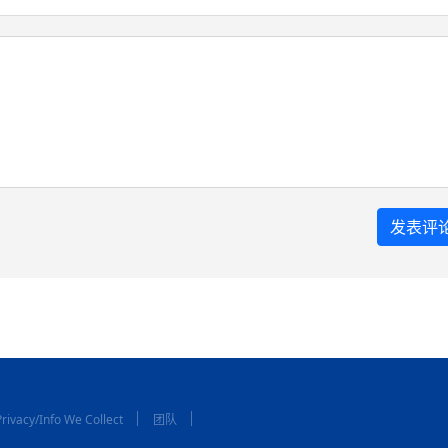
rivacy/Info We Collect
团队