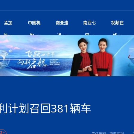
孟加
中国机
南亚速
南亚七
视频在
尼泊尔总理沙阿将单独会见中
影
中国电影节”在尼泊尔首都加德满都正式开幕 《大
孟加拉头条
微电影《一缕阳光》
中国驻尼使馆
孟加拉国东南部暴雨引发洪灾滑坡 44人遇难超百
文化﹒艺术
张茂明大使出席“全球多极化下的中国
印度新闻
喜马拉雅地缘博弈
视频
拉
构
递
国
线
杀》导演兼编剧张琪接受南亚网视专访
万人受困 救援受阻
研讨会
响1962年中印边
病逝 享年68岁 球王最坚强后
剧
媒独家专访｜内政部长苏丹·古龙：回应警暴争
华侨华人
22集电视剧《山海情》尼语版 第二十二集
中国文化中心
芒果促进中孟贸易关系
娱乐﹒体育
“我和中国的故事——庆祝尼泊尔中
尼泊尔新闻
特朗普为世界杯冠
新尼
深汕微电影《新生活》
、Z世代正义、宗教冲突与施政质疑
立十周年”征文系列之一：中国是我
 尼泊尔沙阿政府深陷治理危
频丨探秘富贵车业掌舵人巫兴贵的非凡之路
孟加拉国暴发数十年来最严重麻疹疫情 死亡儿童
尼泊尔雨季将至灾害风险攀升 中使
甘肃庆阳二十一载“
沙水拍云崖暖：云南推动长征精
院
轮载初心 实干赴征程——探秘富贵车业掌舵人
旅游文化
中资企业协会
乔治亚·马洛尼抱怨孟加拉国出售劳工签证
生活﹒健康
华为深耕尼泊尔二十余年：以人才培养
巴基斯坦新闻
南亚网视《中尼一
开心
22集电视剧《山海情》尼语版 第二十一集
超过500人
孟加拉国智库学者访华团一行访问南亚研究所
疫重要提醒
奔赴
2026世界杯各大
微电影《东方梦》
共生
兴贵的非凡之路
展，共筑数字未来
事
2
击案致9人死亡 14岁枪手先杀
“拆改”到“经营”：中国城市更新如何在存量中破
“我和中国的故事——庆祝尼泊尔中
班牙包揽三大重磅
尼建交70周年系列报道十三丨南亚网视专访尼
尼泊尔数字经济陷入单向发展
片
的柜台 她的世界
娱乐体育
纪录片丨喜马拉雅情缘系列之北大的奥妮卡
华侨华人协会
巴基斯坦世界最佳保龄球阵容：阿夫里迪
本网原创
香港职业生涯协会访尼：聚焦“一带一
孟加拉国新闻
长篇历史小说《雪
新旅
？
“如果我没有戒酒，我就不可能成为一名作家”
立十周年”征文
行医用及工业用大麻种植法案
友好论坛主席高亮先生
22集电视剧《山海情》尼语版 第二十集
孟加拉国宣布2月举行议会选举 为去年政治动荡后
“中国正在帮助孟加拉国实现梦想”（共创繁荣发展
张茂明大使拜会尼泊尔联邦院新任副
散记丨八载风雪归
微电影《少年突击队》
业故事
卷·双脉合流：技艺
新向优向绿，中国经济一路向前
根异国，仁心不改--专访尼泊尔华侨友好医院创
南亚网视“2026年新年恭贺视频”免
全球首个！马尔代夫
证
首次全国投票
新时代）
中国动画产业，从“
爆炸致34名矿工死亡
片
生活健康
定制专属纸巾，助力品牌形象升级｜A.B.C.paper
加大孔子学院
港媒：榴莲成为中国年轻消费者时尚选择
媒体峰会
第25届“汉语桥”世界大学生中文比
斯里兰卡新闻
巧
第四届中尼媒体峰
本网
人夏琛琛
纪录片丨喜马拉雅情缘系列之博克拉的“中江表哥”
孟加拉国世界杯任务开始
向在尼中资机构及企业）
击 特朗普：美伊尽快达成协
本搅局南海，日学者警告：日本正图谋南下将菲
北京希望吸引更多孟加拉国游客来中国旅游
铭记历史守望和平｜“我的南京”主题
尼建交70周年系列报道十二丨南亚网视专访尼
22集电视剧《山海情》尼语版 第十九集
张茂明大使拜会尼泊尔内政部长阿亚
尼泊尔廓尔喀乡村
微电影《我们的答案》
尼泊尔定制服务
选赛圆满落幕
球第二 中国新能源车垄断当
尼泊尔蓝毗尼首届“国际和平节”活动
划
为桥，同心筑梦
宾打造成桥头堡
中国文化中心隆重开幕
生死时速！毒蛇完成
达现场回应媒体提问 激进言
文化教育协会会长哈利仕博士
孟加拉国调整进口政策，服装制造商预计出口额将
王炯会见孟加拉国北达卡市市长阿提库·伊斯拉姆
织
享年101岁，全球
度候选汉字发布 包括“睦”“联”
播
人物访谈
特大孔子学院
国家电投五凌电力控股的孟加拉国首个综合智慧能
成都大运会
特里布文大学孔子学院作品 荣获 “最・
马尔代夫新闻
（成都大运会）外
新闻会
俄乌战场经历 坦言宁愿返俄
达卡周六早上空气质量中等
长篇历史小说《雪
第四届中尼媒体峰
国藏族创业者在尼泊尔的咖啡梦想
纪录片丨喜马拉雅情缘系列之尼泊尔“老广”杰克
穆斯塔菲兹在上一场比赛中创保龄球胜利纪录
中铁二局尼泊尔军方公路十标项目部
额外增加50亿美元
孟加拉旅游产业现状
22集电视剧《山海情》尼语版 第十八集
外交部发言人就尼泊尔联邦议会众议
源项目开工
频征集活动特等奖
证中国发展奇迹
尼泊尔锐达股份有限公司——合成轻钢树脂瓦
“汉语桥”尼泊尔赛区决赛圆满落幕，
卷·双脉合流：技艺
激情 篝火欢歌庆元旦
尼泊尔首届“中国新年”系列庆祝活动
一建筑倒塌 已致9人死亡
阶段 外交部再次敦促日方彻
访尼人权委员会委员比肯·K·达瓦迪莉莉·塔帕：
柏林中国文化中心举办诗歌诵读会《
英媒：不要把童年创
尼建交70周年系列报道十一丨南亚网视专访尼
奇葩的孟加拉：女性执政，性交易却合法化，工人
问
千年典籍赋能中尼
“苏超”冠军奖杯，
接踵而至 巴伦政府亟需凝聚
剧
视频新闻
20集微短剧《爱在加德满都》第2集
援尼医疗队
嫦娥六号暴雨中起飞，诠释嫦娥奔月之美！
杭州亚运会
中国援尼医疗队协调捐赠新车 助力
不丹新闻
境外媒体：杭州亚
中国甘
莎摘得桂冠
巧
尼泊尔281个水电项目遇阻 万亿
“Vinnata”品牌开启征程
第四届中尼媒体峰
度复盘国家治理危机：政策脱离民生 粗暴执法
纪录片丨喜马拉雅情缘系列之幸福的“中间人”
谢哈布丁当选孟加拉国新任总统
天》
生校车事故 致包括司机在内6
尔华人华侨协会 促统会 会长
孟加拉国登革热死亡病例升至283例，专家预警11
每天流汗又流血
卡拉姆·阿里90 岁高龄仍不戴眼镜看报纸
《佛国记》于蓝毗
利计划召回381辆车
院提升服务能力
中国—中亚精神”如何照亮区域
历史首次！孟加拉帕德玛大桥铁路连接线传来好消
第23届“汉语桥”世界大学生中文比
大运会给成都市民
一轮对伊朗的打击行动
穆萨货运双线开通！响应全球，携手开启新篇章
报告
逼民众走向极端
南航与文旅机构共庆中国旅游日，深
青海省玉树藏族自治州商务考察团到
裁军协议 哈马斯同意全面解
月后仍处高风险期
冬天，真不建议你
寻发展确定性
讯
图说孟加拉
续集热潮席卷尼泊尔影坛：是故事延续还是单纯逐
中国在尼企业
专访：世界贸易组织官员关注孟加拉国脱离最不发
南亚车界
拉萨⇌加德满都直飞航班每周一班
泰国高中发生恶性枪
百年
时代”？
20集微短剧《爱在加德满都》第1集
息
南亚网视祝大家新年快乐：砥砺前行，再创辉煌！
区）决赛圆满落幕
潮评丨“史上最好的
第24届“汉语桥”尼泊尔赛区决赛收官
长篇历史小说《雪
孟加拉国第一座现代化大型污水处理厂竣工 中
作
步撤军
发生5.7级、5.8级地震 全
纪录片丨喜马拉雅情缘系列之弄堂里的尼泊尔餐厅
12月28日孟加拉国首条轻轨正式开通
斯里兰卡中国文化中心图书馆正式对
胖）
利？
达国家平稳过渡
学生
反复陷入僵局 尼泊尔困局根
援尼医疗队首批中医设备及"侨胞药箱
“心向远方”？
庆山夺冠
卷·双脉合流：技艺
成都大运会｜尼泊
实账单百万富翁计划” 每日诞生
别会见中印两国驻尼大使 释
南亚网视新闻会客厅片头
方：“一带一路”倡议造福伙伴国又一例证
第四届中尼媒体峰
 暂无人员伤亡
泊尔新锐政坛女性高塔姆履职百日谈：大刀阔斧
尼泊尔武术运动员今日启程赴中国湖
界小姐冠军出炉 新晋佳丽同台温
米拉看
字
义乌“焕新”开市
诊疗中心服务能力温情双升级
藏发展之路为何具有世界借鉴
孟加拉国的能源计划因燃料危机而面临天然气困境
视频：尼泊尔层峦叠嶂的朱加尔雪山
第22届“汉语桥”世界大学生中文比
巧
看大熊猫
号
司法改革 深耕青年政治传承
绿茵驰骋展英姿 白衣守护践仁心—
赛前强化训练和交流学习
喜马拉雅航空开通拉萨-加德满都直
重举行
印度代表队奖牌数
加大孔院举办“儒韵华彩”文化周 开
异域味蕾碰撞 瞬间穿越故乡——汉源餐厅
尼泊尔纪录片《从零到8848》亚特兰大首映 聚焦
“中国正在帮助孟加拉国实现梦想”
孟加拉国反对派不参加下届大选
中尼友谊足球赛
第四届中尼媒体峰
打破自我外交惯例
京召开 习近平重要指示为新
娱乐
尼泊尔各界呼吁理性看待施
绸之路桥”完工 投入使用提升区
河北第16批援尼医疗队加德满都义
李尚福会见孟加拉国海军参谋长
视频 | 美丽的村庄“多拉乐加特”
新篇章
长篇历史小说《雪
成都大运会：尼泊
·沙阿主持召开资本市场高层
1-0力克阿根廷 时隔16年再
最短登顶路线与气候议题
外交代表
喜马拉雅航空正式复航重庆=加德满
责任编辑：南亚网视