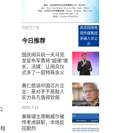
【直播回放-8】CEAN“比亚迪杯”篮球赛 冠亚军决
南亚网络电视丨尼泊尔华侨华人协
走访红狮希望 恰逢企业为员工生日
赛（安徽开源队VS中国电建队）
共产党建党100周年大合唱《我爱
尼泊尔丝合酒店宝石湖宾馆今日开
【直播回放-9】CEAN“比亚迪杯”篮球赛闭幕式
尼泊尔中资企业协会、华侨华人协
泊尔报纸发表建党百年专版
列表页广告
南亚网络电
视传媒集团
采编人员公
今日推荐
示
国庆阅兵前一天马克
龙宣布军费将“超速”增
长，法媒：让阅兵仪
式多了一层特殊含义
2025-7-15
黄仁勋谈中国芯片企
业：是对手不是敌人
实力非凡值得钦佩
2025-7-21
口
美联储主席鲍威尔被
传考虑辞职，市场反
部短
应剧烈