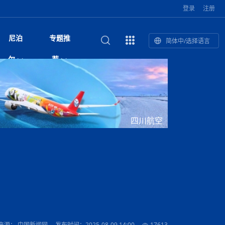
登录
注册
尼泊
专题推
简体中/选择语言
和南亚”国际
复盘：尼印关系转折如何间接影
综合
印度“蟑螂运动”升级：万名学生无视禁令游行 警方
尼泊尔头条
视频| 中国驻尼泊尔使馆举办招待会 隆重庆祝中
首届中尼媒体峰会
尼泊尔总理巴伦德拉·沙阿将于下周起分别会见中
“首届中尼媒体峰会”系列报道六：
尔
荐
境局势
催泪瓦斯驱散致180人受伤
国人民解放军建军99周年
印美驻尼外交代表
助农致富
国文化中心成
军西班牙队颁奖
泊尔
华为尼泊尔公司举办2026 科技前沿：媒体对话 助
综合新闻
视频| 南亚网视航拍加德满都：蓝花楹怒放的城市
2023年中尼投资与经贸论
尼泊尔完成加德满都谷地交通总体规划 2050年人
中尼投资与经贸论坛举办：总理普
的第二故乡
力尼泊尔数字化转型
坛
口或超430万
吉祥灯揭幕
馆发布安全防
香”约：一座城与一枚香包双向
美国男子涉嫌非法越境进入尼泊尔 在印尼边境被
视频| “锦绣天府·安逸四川”文旅交流座谈会在尼泊
英国驻尼大使与尼泊尔内政部长会晤 共商防灾警
“首届中尼媒体峰会”系列报道四：凝
赋能ICT发
家亲》摄制组志愿者演员招聘启
奇谈
巴基斯坦卡拉奇购物中心发生重大火灾 已致至少
旅游头条
晓谈天下丨美国人类学者马立安：深圳精神就是
世界第12高峰布洛阿特峰突发雪崩 知名登山家普
奖项出炉！罗德里斩获金球奖 西
捕
尔加德满都成功举办
视频| 加德满都东出口大升级! 苏雅尔维纳亚克至
务合作
进中尼友好
1人死亡
“闯”
中尼友谊龙舟赛
尔萨带队团队失联
国文化中心成
荣誉
尼泊尔巴克塔普尔 新年迎来旅游高峰
杜利凯尔六车道高速加速建设中
印度陆军总司令将访尼 尼泊尔将授予其荣誉军官
路”合作与创
域天妃：尺尊公主传奇》 第七
游眼
孟加拉前总理卡莉达·齐亚因病情“非常危急”入院治
徒步旅行
走进蓝毗尼：探寻佛陀诞生地的和平与宁静
尼泊尔春季徒步热升温 官方呼吁加强环保与安全
军衔
主席班达里
雪域，两度西行赴拉萨
印度下调汽油、柴油及航空煤油出口关税 新税率6
视频|湖北十堰绿松石文化展西安举办：一石牵秦
尼泊尔土地所有权有多大？地下矿产、文物和毒品
“首届中尼媒体峰会”系列报道五：尼
四川航空
传承与文明共生 第九章 金顶凝
疗
成都大运会
意识
费发布启事（面
正式实施“世代禁烟令”
开普省安全部队与巴塔恐怖分子冲突升级，造成民
南亚网络电视丨特朗普称如果选举人团投票给拜
高院裁决倒逼产业转型 奇特旺大象骑游存废引争
默默无闻”到全球竞争者
月1日起生效
尼泊尔经济运行简报，金融承压与发展调整并行
楚 青绿赴长安
视频| 朱红漫天：尼泊尔新年最“红”的节日
法律这样规定
带一路”
赛尼泊尔赛区预
会：山海情反馈影响
原创
斯里兰卡监狱爆发帮派大乱斗 已致25死百余人受
上榜酒店
尼泊尔迎来正宗中国味：福盛中餐厅盛大开业
加德满都旅馆：泰美尔区的传奇与地标
众大规模逃离家园
登，他将离开白宫
视频| 千年雨神巡游：尼泊尔拉托·马钦德拉纳特
议 伦理保护与地方民生两难博弈
展览在尼泊尔
尼泊尔拟扩大国家服务团训练范围 8至12年级学生
尔
行：故土羁绊与青年外流困境交
伤 军方紧急入驻维稳
杭州亚运会
纪实
孟加拉国土豆供过于求，价格跌破每公斤20塔卡
节的信仰与狂欢
木斯塘——从外国人的目的地，到如今尼泊尔人的
“致命一击”有多快
可自愿参加
最长寿奥运冠军离世
印度多地遭遇极端热浪 新德里气温突破45°C
斯瓦米倡议设立瑜伽部 尼泊尔部长调侃“让腐败分
视频| 英国知名美妆品牌 The Body Shop 在帕坦
视频| 曾经打碟的手 如今签署逮捕令：苏丹·古隆
频繁服务器宕机暴露顽疾 尼泊尔数字治理遭遇系
“首届中尼媒体峰会“系列报道三：共
孔院” 短视
国记者看大运：通过体育赛事见
客厅
马尔代夫旅游业势头强劲：入境游客突破180万 中
吃喝玩乐
南亚网视《SATV新闻会客厅》专访喜马拉雅航空
加德满都迎来夜生活新地标：XO俱乐部树立全新
域天妃：尺尊公主传奇》 第七
会：向少华发言致辞
南亚网视衷心祝愿尼泊尔人民以及全球尼泊尔朋友
旅游热土​
加德满都泰米尔雅乐轩酒店荣获环境管理认证
：趣味竞技燃
巴基斯坦削减LNG进口：取消21船合同并寻求卡
南亚网络电视丨亚洲最穷的国家不丹-拿10元人民
尼泊尔马南县：雪山、圣湖与古寺交织的高原秘境
子去冥想”
Labim Mall 正式开业
的逆袭传奇
统性失败
演绎中尼感人故事
院选举答记者
国仍是最大客源国
总裁周恩永：云端架虹桥 翼展新丝路
第二届中尼媒体峰会专题
标杆
安艺青、陈俐
传承与文明共生 第八章 塔基藏
斯里兰卡百年最强飓风致茶园成“荒地” 工人生计受
们德赛节快乐！
纪实
塔尔供气调整
孟加拉辍学率上升令人担忧
币，在不丹能干什么
南亚网视SATV｜探访加德满都文殊菩萨修行地勋
春天吞噬了冬
伤留在“记忆阁楼”
救护车变“运毒车” 尼泊尔科西省大麻走私问题引关
文明互鉴 首部直译尼泊尔文版
南京造！
影星维杰“逆袭”登顶！印度一邦政坛迎来大洗牌
尼泊尔肿瘤医
运在欢庆与惜别中落幕
肃环县
不丹举办2025全球和平祈祷节
图说尼泊尔
南亚网视 SATV | 甘肃环县3 3米大锅烹煮66只
山体滑坡地区搜救行动正在进行中
重挫
会：张兴年宣读环喜马拉雅研究
部（猴庙）感悟朝圣之旅
来尼泊尔徒步为什么购买保险至关重要？
探索奢华：加德满都附近的顶级度假村
注
尼泊尔持续暴雨致全境交通瘫痪 多条国道关闭 数
尼正式首发
尼泊尔比拉德讷格尔一实习医生坠楼身亡
从雪域高原到尼泊尔：第三届“石榴籽杯”草原足球
【视频】尼泊尔新政府成立以来，都做了些什么？
尼泊尔内政部长古隆坦言：任职4个月“没能好好工
“首届中尼媒体峰会”系列报道二：
羊，你想不想来一口？
尼泊尔中国新年系列庆祝
赛（尼泊尔赛
带来激情与欢乐
印度洋稳定成为马澳第二次高级官员会谈首要议题​
南亚网视《SATV新闻会客厅》专访中国著名导演
Alev Kebab Sultanate 尼泊尔第一家土耳其中东
​释迦牟尼佛诞辰2569周年：千年智慧的当代回响
化中尼文旅合
访尼泊尔
巴基斯坦旁遮普省遭严重雾霾侵袭，多城空气质量
安徽凌家滩文化图片展在孟加拉国开幕
南亚网络电视丨为何中丹边境通婚普遍？看了不丹
百游客被困
吃太多烤红薯（不是因为容易
邀请赛6月20日山南启幕，跨国球队共逐绿茵
作”
结硕果
击案 至少6人遇难枪手身份为
华诞
尼泊尔节日
南亚网视丨百年华诞：草原上升起不落的太阳（关
话动
一个无需择日的吉日：走进尼泊尔的Akshaya
一届亚运会”闭幕，未来，何以
谢飞先生
风味餐厅
风自山谷北--中国甘肃摄影家尼泊尔摄影展览
 加都大学苏
域天妃：尺尊公主传奇》 第七
斯里兰卡飓风死亡人数超过200人
达危险水平
姑娘真实生活，难怪想嫁到中国！
南亚网视SATV丨尼泊尔博达纳大佛塔
探索喜马拉雅山：尼泊尔徒步指南系列 - 系列 I
瓦尔纳巴斯博物馆酒店（Varnabas Museum
外开放
不丹帕罗嘎查乡向日葵产量占全国一半 农户盼增
尼泊尔丹库塔警方查获647公斤大麻 两名涉案人员
利宁，中国水电十一工程局上马相迪电站运维项
Tritiya
"抵尼 加都
南亚网视 SATV | 环州故城！环县
传承与文明共生 第七章 寺壁藏
尔乒乓球选手：中国队太强，想
马尔代夫实施“世代烟草禁令” 教育部长称开创全球
会：朱锋参赞致辞
视频 | 中华人民共和国成立75周年庆祝活动在多
hotel）今天开业
州参加亚运会
孟加拉国登革热感染病例超1.5万 死亡58人
大型榨油设备
被捕
11次登顶珠峰刷新女性纪录！“山地女王”拉克巴·
中国
旅游故事
目）
外国青年“看中国” 巴西圣保罗大学教授-向世界展
第三届中尼媒体峰会
尼泊尔登顶传奇明玛·夏尔巴：从登山者到行业引
赛在加德满都隆
先例
南亚网视 SATV | 加德满都市展开河道垃圾清理活
加德满都“中国美食城”盛大开业 带来地道中餐与超
最美尼泊尔风景图
斯里兰卡铁路系统迎变革：内阁决议招聘女性担任
国举办
—医疗队护航
飞航线
夏巴兹总理将派遣巴基斯坦青年赴沙特参与“2030
南亚网络电视丨印军闯下弥天大祸！机枪扫射联合
南亚网络电视丨中国版的“马尔代夫”，海水清澈风
夏尔巴：荣光背后是半生漂泊与坚韧重生
23名登山者成功登顶乔戈里峰
示不一样的中国
领者 珠峰登山经济重回本土掌控
【相约帕坦杜巴广场】卡蒂克舞节：尼泊尔最古老
破百，印度总理莫迪点赞
动 改善河道生态环境
南亚网视 SATV | 秒懂！环州故城的“由来”
值体验
启中尼文化交流
司机、站长等核心岗位
会：柯绍致辞并发布倡议书
 沙阿总理将一对一会见中印美
愿景”项目
国车队，或永久失去入常资格
景如画，宛如画中世界
木斯塘圣塔玛尼酒店被评为“2024最佳新酒店”
不丹赌博与线上诈骗问题严峻 政府加强打击但挑
体育
中尼龙舟赛
视频| 从城市漫步到乡村漫步：外国创作者在中国
喜马拉雅航空
中尼友谊龙舟赛新闻发布会：中国驻尼使馆王欣参
中尼航线迎新契机 喜马拉雅航空与
南亚网视丨百年华诞：少年（合唱，中国电建尼泊
的文化舞蹈盛典，延续三百年的信仰与艺术
诊：温情守护
域天妃：尺尊公主传奇》 第七
尔参赛队员武术比赛赢得喝彩
马尔代夫实施“世代禁烟令” 外国游客也需遵守
第 10 届纹身大会4 月 7 日-9 日在加德满都举行
视频：第16届“汉语桥”世界中学生中文比赛 一号
都
战仍存
来源： 中国新闻网
发布时间：2025-08-09 14:00
17613