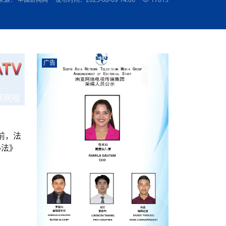
农村的发现
赞讲话（实况）
深化合作
尔代表处）
南亚网视SATV丨《米拉看中国》 第八集：广场舞
8000米之上：一位夏尔巴高山摄影师镜头中的人
赛海外预选赛尼
传承与文明共生 第六章 古道遗
“无名英雄”
南亚网视《SATV新闻会客厅》专访尼泊尔旅游局
南亚网视 SATV | 遇见环县
从教师到厨师：吉塔在加德满都推广缅甸味道
孟加拉国人被骗赴俄：合法移民沦为俄乌战场“消
选手
看世界
南亚网视 SATV |莫迪政府动作不断，对印控克什
中尼建交70周年
照片
(下)
与山
兄弟点红节：尼泊尔手足情深的神圣庆典
局长Mani Raj Lamichhane
尼泊尔赛区选拔
生今日出征大运会：在尼华侨捐
品”
马尔代夫杜拉杜环礁米德岛30吨制冰厂及50吨储
甘肃：探访祁连山——高台马营河大峡谷、小泉丹
声——南亚网视上线运营六周年
长王博接受人
2025年米其林钥匙奖揭晓：不丹三家酒店获殊荣
米尔加强控制，或最终导致印度分裂
台湾乐手牵手大陆剧团 两岸戏腔共鸣
专访喜马拉雅航空总裁周恩永：云端
南亚网视丨百年华诞：绒花（侯艳琪大使）
跨国界的公益
军巴希姆：“亚运会就像是奥运
冰设施正式启用
南亚网视 SATV | 环州故城之沙场风云
尼泊尔“疯狂蜂蜜” ：大自然馈赠的野生灵丹妙药
霞
中文志愿者服务博卡拉中尼友谊龙舟赛
闻综述》
香港卫视南亚网视《一周新闻综述》2023第23期
中尼建交七十周年南亚网
新丝路
南亚网视丨《米拉看中国》第二集 走进中国 认识
从攀登世界之巅到组织巅峰探险：强·达瓦·夏尔巴
乌鸦节：崇敬阎罗使者的传统与象征意义
实施
域天妃：尺尊公主传奇》 第七
南亚网视《SATV新闻会客厅》专访尼泊尔国际电
不丹公务员人工智能技能缺口凸显 亟需开展针对
（总第039期）
视赴青海玉树系列活动报
南亚网视｜成锡忠看世界 俄乌战争会打多久？美
中国
尼泊尔中资企业协会举办第二届“华为杯”篮球赛
与“七峰探险”的传奇
南亚网视丨百年华诞：歌唱祖国（合唱，尼泊尔博
传承与文明共生 第五章 村落藏
影节入围中国影片《巴彦查干》导演复强先生
通讯：尼泊尔费瓦湖上的龙舟赛
规待内阁审批 地铁BRT齐上
年最大洪峰考
性培训
乐部
CCTV-4央视海外观众俱乐部向全球华侨华人拜年
道专题
前高官已经定性，美国想实现三个战略目标
（实况3）
喜马拉雅航空开通拉萨——博克拉航
卡拉华侨人华人协会）
的公益暖流
提哈尔节（灯节）：灯火辉煌与手足情深的节日
调卡壳
了！
香港卫视南亚网视《一周新闻综述》2023第22期
中丝路”再添通道
南亚网视丨《米拉看中国》笫三集：浓情中国 趣
普通市民写给“巴特巴特尼”董事长明·巴杜·古隆的
广告
赛出国际友谊 中国四川龙舟队包揽首届“中尼友谊
直播
俄乌軍事冲突
南亚网视SATV丨基辅多地爆炸：激
（总第038期）
南亚网视｜成锡忠看世界 我的联合国维和行动经
味人生
尼泊尔中资企业协会举办第二届“华为杯”篮球赛
信：您必将再次崛起，而且更加强大
南亚网视丨百年华诞：亲爱的中国我爱你（佳境，
龙舟赛”全部冠军
阿里代表团访尼圆满收官 友城
CCTV-4尼泊尔加德满都观众俱乐部祝全球华侨华
历-经历冲突和政变，确保中国维和人员安全
（实况2）
尼泊尔总理专机出访中国，喜马拉
尼泊尔华侨华人协会推荐）
开启发展新篇
展示
《欢迎来加德满都过大年》参赛视频 探索秘境尼
成锡忠看世界
南亚网视｜成锡忠看世界 我亲历的
人新年快乐、龙年大吉！
俄乌軍事冲突专题/南亚网视国际丨
香港卫视南亚网视《一周新闻综述》2023第21期
南亚网视丨《米拉看中国》 第四集：大美中国 山
辛哈杜巴宫的故事：从烈焰到重生
中国四川龙舟队包揽首届“中尼友谊龙舟赛”双冠
泊尔
事件一：孟加拉前总统被军人暗杀
署：过去10天超150万乌克兰难民
（总第037期）
亚网视
南亚网视｜成锡忠看世界 佩洛西行程未包含台
河娇娆（上）
尼泊尔中资企业协会举办第二届“华为杯”篮球赛
喜马拉雅航空荣获国际IOSA认证
媒体峰会
第三届中尼媒体峰会：新中国成立75周年恭贺视
走访慰问在尼联谊企业
南亚网视SATV丨“走访在尼联谊企业
CCTV-4主持人2024新年祝词
湾，两大细节显示，她内心并未彻底放弃访台
（实况1）
频
锟铧农业在尼打造中国式高科技示
《欢迎来加德满都过大年》参赛视频 欢迎到加德
南亚网视｜成锡忠看世界 从安倍晋
俄媒：俄军已掌控乌制空权 俄乌代
香港卫视南亚网视《一周新闻综述》2023第20期
春恭贺片
同庆新岁·共享未来——2026新年祝福视频合辑
2022北京冬奥会
好消息！由南亚网视拍摄制作的尼
满都过春节宣传片
看暗杀工具的演变，枪支最流行却
地
（总第036期）
2024年央视春晚宣传片
南亚网视｜成锡忠看世界 佩洛西今晚抵台？美航
贺北京冬奥视频被中国外交部采用
第三届中尼媒体峰会：我爱你中国
南亚网视SATV丨“走访在尼联谊企业
母快速向台海集结，解放军得用实际行动反制
前，法
直播
丝合酒店宝石湖宾馆
南亚网视 SATV | 侯艳琪大使出席
尼泊尔华侨华人协会新年恭贺视频
哥拿巴迪砖业有限公司销售量创新
视频：加德满都大学孔子学院举办龙年春节庆祝活
南亚网视｜成锡忠看世界 斯里兰卡
停火撤军问题暂未谈拢，俄乌一致
香港卫视南亚网视《一周新闻综述》2023第19期
《2023中央广播电视总台春节联欢晚会》01（央
办法》
国援尼医疗队颁发感谢状仪式
尼泊尔滑雪健儿备战2022北京冬奥
动
第三届中尼媒体峰会：尼泊尔学生合唱“我爱你中
打算继续向中印寻求信贷支持，中
（总第035期）
视授权南亚网视直播）
回放
【直播回放-10】CEAN“比亚迪杯”篮球赛闭幕式
中共百年华诞
专家：中国共产党百年历程中与侨
国”
尼泊尔中国文化中心新年恭贺视频
南亚网视SATV丨“走访在尼联谊企业
俄媒：俄军已掌控乌制空权 俄乌代
南亚网视 SATV | 中国作家雪漠尼
第十三批援尼医疗队 传承中国医疗精
尼泊尔滑雪健儿备战2022北京冬奥
《欢迎来加德满都过大年》短视频参赛作品展播
南亚网视｜成锡忠看世界 巴基斯坦
地
小说精选》新书发布暨座谈交流会
医疗骨干
001号
第三届中尼媒体峰会：祖国颂——庆祝新中国成立
尼泊尔加德满都大学孔子学院新年恭贺视频
频发，如何破局？中方应助巴方提
【直播回放-11】CEAN“比亚迪杯”篮球赛闭幕式
中国共产党百年华诞的世界期待
75周年
闪光时间｜冬奥燃起冰雪热
“狮”书共舞，未来可期——尼文版
南亚网视SATV丨“走访在尼联谊企业
新希望尼泊尔农业经济有限公司新年恭贺视频
南亚网视｜成锡忠看世界 俄乌冲突
【直播回放-7】CEAN“比亚迪杯”篮球赛 冠亚军决
南亚网络电视丨尼泊尔华侨华人协
选》在尼泊尔捐赠活动
深耕尼泊尔市场为尼民众致富带来“新
第三届中尼媒体峰会：歌曲《天佑中华》
国一邻邦濒临崩溃，幕后推手浮出
北京2022年冬奥会和冬残奥会安全
赛（安徽开源队VS中国电建队）
共产党建党100周年王冰洁独唱《
次会议召集加强场馆安保团队建设
南亚网视 SATV |丝合酒店宝石湖
南亚网视SATV丨“走访在尼联谊企业
交通安全隐患