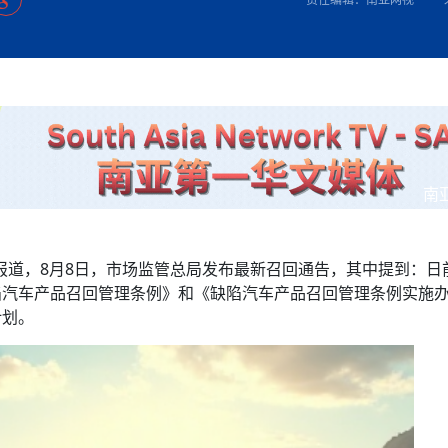
方向
大会开幕
侨胞健康
课程从“试试看”变为“抢着报”
第16届“汉语桥”世界中学生中文比
卷·双脉合流：技艺
志愿者：亚运赛场的
者信心
投资孟加拉国以帮助它到 2041 年成为发达国家
尼泊尔赫塔乌达举行大型集会
成锡忠
泊尔赛区比赛在加德满都举行
珍
孟加拉国表示，缅甸必须为罗兴亚人的遣返建立信
中国民族音乐会走进尼泊尔 金钟之星民乐团带来
第十七届“汉语桥” 第四届“汉语秀”
尼泊尔18名大学
耗
《中尼一家亲》微短剧主创首聚 共绘 “一带一路”
雪山为证 丝路有
南亚网视特别推荐 | 中工国际董事
曲大赛巴西赛区收官：唤起家国
协会第五届“比亚迪杯”篮球比
活动引朝野反思 坚守一中原
“归乡”！今日叩关洛阳，丝路雄
视频：中国援尼医疗队蓝毗尼义诊：
—中国科学家林占熺的“绿色
任和安全
浓郁的中国文化体验(实况3）
赛落幕
款助力相送
东京奥运会跳高冠
友好新篇
纪实
沙特阿拉伯与孟加拉国签署合作协议，成立联合商
民网专访
航 广西对接东盟贸易又添新
《一周新
一）
道
暖流
“汉语桥”线上团组项目在尼泊尔开始
长篇历史小说《雪
会前的奥运会”
业委员会
2起灾害 致3死21伤 蛇咬、山
卷·双脉合流：技艺
《Jerry on Top》在尼泊尔开拍，父子档首同台引
加德满都新版交通总
尼泊尔上马相迪A水电站成功应对今
观众俱
五四”精神主题座谈会在首尔举
确定：朱杨柱、张志远、黎家盈
泊尔沙阿政府激进施政引争议
响到现代文明通道 穿越千年
中国援尼医疗队蓝毗尼义诊：跨国界
巧艺
期待
马 快速通道军地协
在一个变暖的世界里，孟加拉国的服装业能“不受
验
议并存
践
家发改委多维发力护航民营经济
气候影响”吗？
视频
甜苹果》加德满都热演 以色
组图：谷地繁花绽放，春意满盈
中国网剧正走向“无时差”触达海外观众
深耕中尼友谊 西藏
多国使馆携侨界举行清明祭扫活
套餐 为智能经济发展注动力
缔结引领边境合作
短视频
南
群体冲突致1死9伤 局势持续
行稳致远
第三届中尼
管控
华侨刘巧儿评剧社”
低空经济“起飞”保驾护航
2026新
国抗议 尼泊尔多家医院暂停
网报道，8月8日，市场监管总局发布最新召回通告，其中提到：日
视频
陷汽车产品召回管理条例》和《缺陷汽车产品召回管理条例实施
计划。
直播