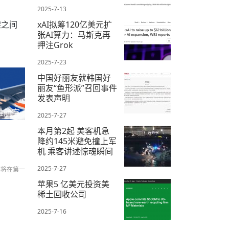
2025-7-13
架之间
xAI拟筹120亿美元扩
张AI算力：马斯克再
押注Grok
2025-7-23
中国好丽友就韩国好
丽友“鱼形派”召回事件
发表声明
雅航空
2025-7-27
本月第2起 美客机急
降约145米避免撞上军
机 乘客讲述惊魂瞬间
2025-7-27
们将在第一
苹果5 亿美元投资美
稀土回收公司
2025-7-16