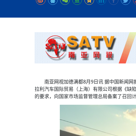
时代侨务工作指明
2026世界人工智能
政、坚守法治善治
域交通与经济
中文日益受各国重视 
会议 着力提振投资
夺世界杯冠军
社会新闻
化解局部紧张局势 
呼吁社会和谐团结
“水立方杯”中文歌
南亚网视丨中资企业
南亚网评丨纵容分裂
天山驼队3000公里
一株菌草跨越山海—
财经·三里河
平陆运河即将建成通
共鸣 展现文化认同
赛精彩摄影集锦（
则才是尼国长久正
关上演古今对话
丝路”实践
助力
尼泊尔24小时连发4
体滑坡为主要灾害
在韩留学人员传承“
神舟二十三号乘组
新政百日观察：尼
丝绸之路：从驼铃再
办
高效变革与程序争
的连接与当下的实
倾听民企心声，国
尼泊尔互动儿童剧《
加德满都春日盛景
彩启迪多元视角
华夏英烈永铭心: 
三大运营商推出词元
动 缅怀海外烈士
尼泊尔孙萨里县爆发
法治护航民营经济
紧张 当地延长宵禁
泰国清迈成立“华人
低空安全司亮相，为
医护人员遇袭引发全
非紧急医疗服务
南亚网视加德满都8月9日讯 据中国新闻
拉利汽车国际贸易（上海）有限公司根据《缺
的要求，向国家市场监督管理总局备案了召回