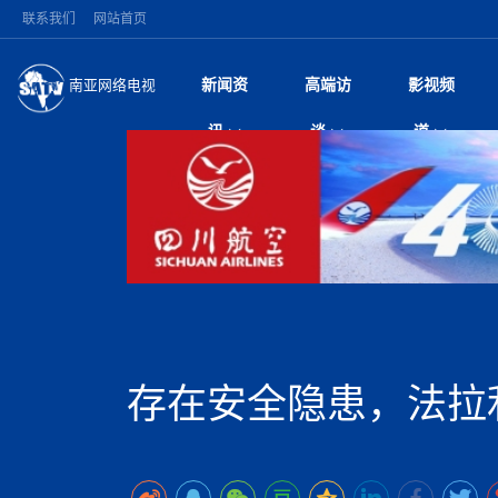
联系我们
网站首页
新闻资
高端访
影视频
南亚网络电视
今日头条
名人访谈
打破自我外交惯例 
微电
“
讯
谈
道
印美使节
风
国际新闻
全球人物
梅西父亲豪尔赫·梅西
电视
尼
盾落幕
议
执政逾四月争议不断
视
中国新闻
创业故事
（长江十年行）金
电影
车
机遭多方质疑
神与长江文化交融
巫
泰国暖武里府校园枪
从
中
经济新闻
凡人故事
消费火爆出口疲软 
纪录
她
祖父母后血洗校园
局
尼泊尔甘达基省颁
中
困境亟待破局
好评中国丨向实向
扎
省首席部长正式认
环球观察
巴基斯坦西南部煤矿
宣传
始
美方暂缓对伊军事打
日
中
尼电动新车市占率全
议即可取消开战计
时政微观察丨以侨
律
尼泊尔前总理普拉昌
中
一带一路
2026“一带一路”年
微直
地近八成市场
被俘尼泊尔青年讲述
中
语引发广泛讨论
“稳”等
也不愿归国
印度马哈拉施特拉邦
持刀闯馆案进入公诉
专
中
南亚网评
南亚网评｜多重考验
微短
PPA审批持续停滞 
查整改
深
尼泊尔马奥塔里县发
泊
存在安全隐患，法拉
共识推进善治
东西问｜强晓云：“
水电投资承压
美军称已完成最新
倒
人受伤
美国促成加沙历史性
丝路故事
世界从中国两会探
影视资
高质量合作的“黄金
除武装 以色列将逐
青海海南州兴海县接连
南亚网评：邻国外交
尼泊尔政府推出“真
尼泊尔巴伦政府将分
县7个乡镇设施受损
尼
图说南亚
2026年尼泊尔世
源在于国家能力赤
接单啦！“世界超市”
75年沧桑蝶变，西
一位百万卢比得主
放平衡外交积极信
推
情合影
意义？
全球华人
全国侨务工作会议在
执政百日舆情多发 
阿富汗尼姆鲁兹“丝
尼泊尔总理巴伦德拉
加时绝杀登顶！西班牙