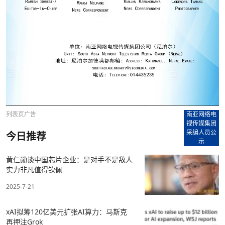
列表页广告
南亚网络电
视传媒集团
采编人员公
今日推荐
示
黄仁勋谈中国芯片企业：是对手不是敌人
实力非凡值得钦佩
2025-7-21
xAI拟筹120亿美元扩张AI算力：马斯克
再押注Grok