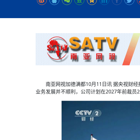
时代侨务工作指明
2026世界人工智能
政、坚守法治善治
域交通与经济
中文日益受各国重视 
会议 着力提振投资
放平衡外交积极信
社会新闻
化解局部紧张局势 
呼吁社会和谐团结
“水立方杯”中文歌
南亚网视丨中资企业
南亚网评丨纵容分裂
天山驼队3000公里
一株菌草跨越山海—
财经·三里河
法治护航民营经济
共鸣 展现文化认同
赛精彩摄影集锦（
则才是尼国长久正
关上演古今对话
丝路”实践
尼泊尔24小时连发4
体滑坡为主要灾害
在韩留学人员传承“
神舟二十三号乘组
新政百日观察：尼
丝绸之路：从驼铃再
低空安全司亮相，为
办
高效变革与程序争
的连接与当下的实
尼泊尔互动儿童剧《
加德满都春日盛景
一张圆桌映照中国
彩启迪多元视角
华夏英烈永铭心: 
动 缅怀海外烈士
平陆运河重塑广西
尼泊尔孙萨里县爆发
紧张 当地延长宵禁
泰国清迈成立“华人
低空安全司亮相 万
医护人员遇袭引发全
非紧急医疗服务
南亚网视加德满都10月11日讯 据央视财
业务发展并不顺利，公司计划在2027年前裁员