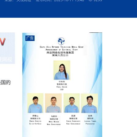
农村的发现
赞讲话（实况）
深化合作
尔代表处）
南亚网视SATV丨《米拉看中国》 第八集：广场舞
8000米之上：一位夏尔巴高山摄影师镜头中的人
赛海外预选赛尼
传承与文明共生 第六章 古道遗
南亚网视《SATV新闻会客厅》专访尼泊尔旅游局
南亚网视 SATV | 遇见环县
从教师到厨师：吉塔在加德满都推广缅甸味道
孟加拉国人被骗赴俄：合法移民沦为俄乌战场“消
选手
“无名英雄”
看世界
南亚网视 SATV |莫迪政府动作不断，对印控克什
中尼建交70周年
照片
(下)
与山
兄弟点红节：尼泊尔手足情深的神圣庆典
局长Mani Raj Lamichhane
尼泊尔赛区选拔
生今日出征大运会：在尼华侨捐
品”
马尔代夫杜拉杜环礁米德岛30吨制冰厂及50吨储
甘肃：探访祁连山——高台马营河大峡谷、小泉丹
长王博接受人
2025年米其林钥匙奖揭晓：不丹三家酒店获殊荣
米尔加强控制，或最终导致印度分裂
台湾乐手牵手大陆剧团 两岸戏腔共鸣
专访喜马拉雅航空总裁周恩永：云端
南亚网视丨百年华诞：绒花（侯艳琪大使）
跨国界的公益
冰设施正式启用
南亚网视 SATV | 环州故城之沙场风云
尼泊尔“疯狂蜂蜜” ：大自然馈赠的野生灵丹妙药
霞
中文志愿者服务博卡拉中尼友谊龙舟赛
军巴希姆：“亚运会就像是奥运
闻综述》
香港卫视南亚网视《一周新闻综述》2023第23期
中尼建交七十周年南亚网
新丝路
南亚网视丨《米拉看中国》第二集 走进中国 认识
从攀登世界之巅到组织巅峰探险：强·达瓦·夏尔巴
乌鸦节：崇敬阎罗使者的传统与象征意义
实施
域天妃：尺尊公主传奇》 第七
南亚网视《SATV新闻会客厅》专访尼泊尔国际电
不丹公务员人工智能技能缺口凸显 亟需开展针对
（总第039期）
视赴青海玉树系列活动报
南亚网视｜成锡忠看世界 俄乌战争会打多久？美
中国
尼泊尔中资企业协会举办第二届“华为杯”篮球赛
与“七峰探险”的传奇
南亚网视丨百年华诞：歌唱祖国（合唱，尼泊尔博
传承与文明共生 第五章 村落藏
影节入围中国影片《巴彦查干》导演复强先生
通讯：尼泊尔费瓦湖上的龙舟赛
年最大洪峰考
性培训
乐部
CCTV-4央视海外观众俱乐部向全球华侨华人拜年
道专题
前高官已经定性，美国想实现三个战略目标
（实况3）
喜马拉雅航空开通拉萨——博克拉航
卡拉华侨人华人协会）
的公益暖流
提哈尔节（灯节）：灯火辉煌与手足情深的节日
了！
香港卫视南亚网视《一周新闻综述》2023第22期
中丝路”再添通道
南亚网视丨《米拉看中国》笫三集：浓情中国 趣
普通市民写给“巴特巴特尼”董事长明·巴杜·古隆的
广告
赛出国际友谊 中国四川龙舟队包揽首届“中尼友谊
直播
俄乌軍事冲突
南亚网视SATV丨基辅多地爆炸：激
（总第038期）
南亚网视｜成锡忠看世界 我的联合国维和行动经
味人生
尼泊尔中资企业协会举办第二届“华为杯”篮球赛
信：您必将再次崛起，而且更加强大
南亚网视丨百年华诞：亲爱的中国我爱你（佳境，
龙舟赛”全部冠军
CCTV-4尼泊尔加德满都观众俱乐部祝全球华侨华
历-经历冲突和政变，确保中国维和人员安全
（实况2）
尼泊尔总理专机出访中国，喜马拉
尼泊尔华侨华人协会推荐）
展示
《欢迎来加德满都过大年》参赛视频 探索秘境尼
成锡忠看世界
南亚网视｜成锡忠看世界 我亲历的
人新年快乐、龙年大吉！
俄乌軍事冲突专题/南亚网视国际丨
香港卫视南亚网视《一周新闻综述》2023第21期
南亚网视丨《米拉看中国》 第四集：大美中国 山
辛哈杜巴宫的故事：从烈焰到重生
中国四川龙舟队包揽首届“中尼友谊龙舟赛”双冠
泊尔
事件一：孟加拉前总统被军人暗杀
署：过去10天超150万乌克兰难民
（总第037期）
亚网视
南亚网视｜成锡忠看世界 佩洛西行程未包含台
河娇娆（上）
尼泊尔中资企业协会举办第二届“华为杯”篮球赛
喜马拉雅航空荣获国际IOSA认证
媒体峰会
第三届中尼媒体峰会：新中国成立75周年恭贺视
走访慰问在尼联谊企业
南亚网视SATV丨“走访在尼联谊企业
CCTV-4主持人2024新年祝词
湾，两大细节显示，她内心并未彻底放弃访台
（实况1）
频
锟铧农业在尼打造中国式高科技示
《欢迎来加德满都过大年》参赛视频 欢迎到加德
南亚网视｜成锡忠看世界 从安倍晋
俄媒：俄军已掌控乌制空权 俄乌代
香港卫视南亚网视《一周新闻综述》2023第20期
春恭贺片
同庆新岁·共享未来——2026新年祝福视频合辑
2022北京冬奥会
好消息！由南亚网视拍摄制作的尼
满都过春节宣传片
看暗杀工具的演变，枪支最流行却
地
（总第036期）
2024年央视春晚宣传片
南亚网视｜成锡忠看世界 佩洛西今晚抵台？美航
贺北京冬奥视频被中国外交部采用
第三届中尼媒体峰会：我爱你中国
南亚网视SATV丨“走访在尼联谊企业
母快速向台海集结，解放军得用实际行动反制
美国的
直播
丝合酒店宝石湖宾馆
南亚网视 SATV | 侯艳琪大使出席
尼泊尔华侨华人协会新年恭贺视频
哥拿巴迪砖业有限公司销售量创新
视频：加德满都大学孔子学院举办龙年春节庆祝活
南亚网视｜成锡忠看世界 斯里兰卡
停火撤军问题暂未谈拢，俄乌一致
香港卫视南亚网视《一周新闻综述》2023第19期
《2023中央广播电视总台春节联欢晚会》01（央
国援尼医疗队颁发感谢状仪式
尼泊尔滑雪健儿备战2022北京冬奥
动
第三届中尼媒体峰会：尼泊尔学生合唱“我爱你中
打算继续向中印寻求信贷支持，中
（总第035期）
视授权南亚网视直播）
回放
【直播回放-10】CEAN“比亚迪杯”篮球赛闭幕式
中共百年华诞
专家：中国共产党百年历程中与侨
国”
尼泊尔中国文化中心新年恭贺视频
南亚网视SATV丨“走访在尼联谊企业
俄媒：俄军已掌控乌制空权 俄乌代
南亚网视 SATV | 中国作家雪漠尼
第十三批援尼医疗队 传承中国医疗精
尼泊尔滑雪健儿备战2022北京冬奥
《欢迎来加德满都过大年》短视频参赛作品展播
南亚网视｜成锡忠看世界 巴基斯坦
地
小说精选》新书发布暨座谈交流会
医疗骨干
001号
第三届中尼媒体峰会：祖国颂——庆祝新中国成立
尼泊尔加德满都大学孔子学院新年恭贺视频
频发，如何破局？中方应助巴方提
【直播回放-11】CEAN“比亚迪杯”篮球赛闭幕式
中国共产党百年华诞的世界期待
75周年
闪光时间｜冬奥燃起冰雪热
“狮”书共舞，未来可期——尼文版
南亚网视SATV丨“走访在尼联谊企业
新希望尼泊尔农业经济有限公司新年恭贺视频
南亚网视｜成锡忠看世界 俄乌冲突
【直播回放-7】CEAN“比亚迪杯”篮球赛 冠亚军决
南亚网络电视丨尼泊尔华侨华人协
选》在尼泊尔捐赠活动
深耕尼泊尔市场为尼民众致富带来“新
第三届中尼媒体峰会：歌曲《天佑中华》
国一邻邦濒临崩溃，幕后推手浮出
北京2022年冬奥会和冬残奥会安全
赛（安徽开源队VS中国电建队）
共产党建党100周年王冰洁独唱《
次会议召集加强场馆安保团队建设
南亚网视 SATV |丝合酒店宝石湖
南亚网视SATV丨“走访在尼联谊企业
交通安全隐患