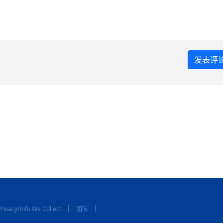
rivacy/Info We Collect
团队