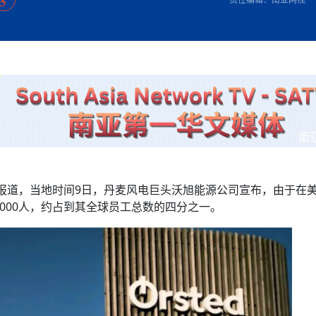
方向
大会开幕
侨胞健康
课程从“试试看”变为“抢着报”
第16届“汉语桥”世界中学生中文比
卷·双脉合流：技艺
者信心
号
投资孟加拉国以帮助它到 2041 年成为发达国家
志愿者：亚运赛场的
尼泊尔赫塔乌达举行大型集会
成锡忠
泊尔赛区比赛在加德满都举行
珍
孟加拉国表示，缅甸必须为罗兴亚人的遣返建立信
中国民族音乐会走进尼泊尔 金钟之星民乐团带来
第十七届“汉语桥” 第四届“汉语秀”
尼泊尔18名大学
耗
《中尼一家亲》微短剧主创首聚 共绘 “一带一路”
南亚网视特别推荐 | 中工国际董事
曲大赛巴西赛区收官：唤起家国
协会第五届“比亚迪杯”篮球比
活动引朝野反思 坚守一中原
“归乡”！今日叩关洛阳，丝路雄
视频：中国援尼医疗队蓝毗尼义诊：
—中国科学家林占熺的“绿色
任和安全
浓郁的中国文化体验(实况3）
赛落幕
款助力相送
友好新篇
沙特阿拉伯与孟加拉国签署合作协议，成立联合商
民网专访
东京奥运会跳高冠
行稳致远
《一周新
一）
道
暖流
“汉语桥”线上团组项目在尼泊尔开始
长篇历史小说《雪
业委员会
会前的奥运会”
2起灾害 致3死21伤 蛇咬、山
卷·双脉合流：技艺
《Jerry on Top》在尼泊尔开拍，父子档首同台引
尼泊尔上马相迪A水电站成功应对今
观众俱
五四”精神主题座谈会在首尔举
确定：朱杨柱、张志远、黎家盈
泊尔沙阿政府激进施政引争议
响到现代文明通道 穿越千年
低空经济“起飞”保驾护航
中国援尼医疗队蓝毗尼义诊：跨国界
巧艺
期待
在一个变暖的世界里，孟加拉国的服装业能“不受
验
议并存
践
气候影响”吗？
视频
甜苹果》加德满都热演 以色
组图：谷地繁花绽放，春意满盈
制造全球新坐标
中国网剧正走向“无时差”触达海外观众
多国使馆携侨界举行清明祭扫活
短视频
开放新格局
南
群体冲突致1死9伤 局势持续
第三届中尼
管控
华侨刘巧儿评剧社”
亿级产业“管理双翼”就位
2026新
国抗议 尼泊尔多家医院暂停
经报道，当地时间9日，丹麦风电巨头沃旭能源公司宣布，由于在
视频
2000人，约占到其全球员工总数的四分之一。
直播