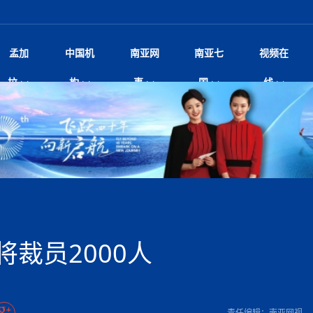
孟加
中国机
南亚网
南亚七
视频在
规待内阁审批 地铁BRT齐上
影
中国电影节”在尼泊尔首都加德满都正式开幕 《大
孟加拉头条
微电影《一缕阳光》
中国驻尼使馆
孟加拉国东南部暴雨引发洪灾滑坡 44人遇难超百
文化﹒艺术
尼泊尔雨季将至灾害风险攀升 中使
印度新闻
喜马拉雅地缘博弈
视频
拉
构
事
国
线
调卡壳
杀》导演兼编剧张琪接受南亚网视专访
万人受困 救援受阻
疫重要提醒
响1962年中印边
击 特朗普：美伊尽快达成协
剧
“拆改”到“经营”：中国城市更新如何在存量中破
华侨华人
22集电视剧《山海情》尼语版 第二十二集
中国文化中心
芒果促进中孟贸易关系
娱乐﹒体育
“我和中国的故事——庆祝尼泊尔中
尼泊尔新闻
特朗普为世界杯冠
新尼
深汕微电影《新生活》
划
？
立十周年”征文系列之一：中国是我
阿里代表团访尼圆满收官 友城
频丨探秘富贵车业掌舵人巫兴贵的非凡之路
孟加拉国暴发数十年来最严重麻疹疫情 死亡儿童
张茂明大使拜会尼泊尔联邦院新任副
甘肃庆阳二十一载“
沙水拍云崖暖：云南推动长征精
院
轮载初心 实干赴征程——探秘富贵车业掌舵人
旅游文化
中资企业协会
乔治亚·马洛尼抱怨孟加拉国出售劳工签证
生活﹒健康
华为深耕尼泊尔二十余年：以人才培养
巴基斯坦新闻
南亚网视《中尼一
开心
开启发展新篇
22集电视剧《山海情》尼语版 第二十一集
超过500人
孟加拉国智库学者访华团一行访问南亚研究所
奔赴
2026世界杯各大
微电影《东方梦》
共生
兴贵的非凡之路
展，共筑数字未来
事
2
一建筑倒塌 已致9人死亡
本搅局南海，日学者警告：日本正图谋南下将菲
“我和中国的故事——庆祝尼泊尔中
班牙包揽三大重磅
尼建交70周年系列报道十三丨南亚网视专访尼
张茂明大使拜会尼泊尔内政部长阿亚
尼泊尔数字经济陷入单向发展
片
的柜台 她的世界
娱乐体育
纪录片丨喜马拉雅情缘系列之北大的奥妮卡
华侨华人协会
巴基斯坦世界最佳保龄球阵容：阿夫里迪
本网原创
香港职业生涯协会访尼：聚焦“一带一
孟加拉国新闻
长篇历史小说《雪
新旅
宾打造成桥头堡
“如果我没有戒酒，我就不可能成为一名作家”
立十周年”征文
脱县发生4.6级地震 震源深度
友好论坛主席高亮先生
22集电视剧《山海情》尼语版 第二十集
孟加拉国宣布2月举行议会选举 为去年政治动荡后
“中国正在帮助孟加拉国实现梦想”（共创繁荣发展
散记丨八载风雪归
微电影《少年突击队》
业故事
卷·双脉合流：技艺
新向优向绿，中国经济一路向前
根异国，仁心不改--专访尼泊尔华侨友好医院创
南亚网视“2026年新年恭贺视频”免
全球首个！马尔代夫
裁军协议 哈马斯同意全面解
首次全国投票
新时代）
中国动画产业，从“
外交部发言人就尼泊尔联邦议会众议
研究会研讨会 重申坚持一个
片
生活健康
定制专属纸巾，助力品牌形象升级｜A.B.C.paper
加大孔子学院
港媒：榴莲成为中国年轻消费者时尚选择
中国驻尼使馆
第25届“汉语桥”世界大学生中文比
斯里兰卡新闻
巧
本网
人夏琛琛
纪录片丨喜马拉雅情缘系列之博克拉的“中江表哥”
孟加拉国世界杯任务开始
向在尼中资机构及企业）
步撤军
访尼人权委员会委员比肯·K·达瓦迪莉莉·塔帕：
北京希望吸引更多孟加拉国游客来中国旅游
铭记历史守望和平｜“我的南京”主题
尼建交70周年系列报道十二丨南亚网视专访尼
22集电视剧《山海情》尼语版 第十九集
问
尼泊尔廓尔喀乡村
微电影《我们的答案》
尼泊尔定制服务
选赛圆满落幕
球第二 中国新能源车垄断当
尼泊尔蓝毗尼首届“国际和平节”活动
为桥，同心筑梦
度复盘国家治理危机：政策脱离民生 粗暴执法
中国文化中心隆重开幕
生死时速！毒蛇完成
航空乘客权利法案 空难赔偿
文化教育协会会长哈利仕博士
孟加拉国调整进口政策，服装制造商预计出口额将
王炯会见孟加拉国北达卡市市长阿提库·伊斯拉姆
织
享年101岁，全球
度候选汉字发布 包括“睦”“联”
播
人物访谈
特大孔子学院
国家电投五凌电力控股的孟加拉国首个综合智慧能
成都大运会
特里布文大学孔子学院作品 荣获 “最・
马尔代夫新闻
（成都大运会）外
新闻会
达卡周六早上空气质量中等
长篇历史小说《雪
逼民众走向极端
国藏族创业者在尼泊尔的咖啡梦想
纪录片丨喜马拉雅情缘系列之尼泊尔“老广”杰克
穆斯塔菲兹在上一场比赛中创保龄球胜利纪录
中铁二局尼泊尔军方公路十标项目部
廷足协在世界杯上的违规违纪行
额外增加50亿美元
孟加拉旅游产业现状
22集电视剧《山海情》尼语版 第十八集
张茂明大使拜会尼泊尔外秘拉伊
源项目开工
频征集活动特等奖
证中国发展奇迹
爆炸致34名矿工死亡
尼泊尔锐达股份有限公司——合成轻钢树脂瓦
“汉语桥”尼泊尔赛区决赛圆满落幕，
卷·双脉合流：技艺
激情 篝火欢歌庆元旦
尼泊尔首届“中国新年”系列庆祝活动
阶段 外交部再次敦促日方彻
柏林中国文化中心举办诗歌诵读会《
英媒：不要把童年创
尼建交70周年系列报道十一丨南亚网视专访尼
奇葩的孟加拉：女性执政，性交易却合法化，工人
千年典籍赋能中尼
“苏超”冠军奖杯，
接踵而至 巴伦政府亟需凝聚
剧
视频新闻
20集微短剧《爱在加德满都》第2集
援尼医疗队
嫦娥六号暴雨中起飞，诠释嫦娥奔月之美！
杭州亚运会
中国援尼医疗队协调捐赠新车 助力
不丹新闻
境外媒体：杭州亚
中国甘
莎摘得桂冠
巧
尼泊尔281个水电项目遇阻 万亿
“Vinnata”品牌开启征程
泊尔新锐政坛女性高塔姆履职百日谈：大刀阔斧
纪录片丨喜马拉雅情缘系列之幸福的“中间人”
谢哈布丁当选孟加拉国新任总统
天》
Siri AI或将收费 重度用户需
尔华人华侨协会 促统会 会长
孟加拉国登革热死亡病例升至283例，专家预警11
每天流汗又流血
卡拉姆·阿里90 岁高龄仍不戴眼镜看报纸
《佛国记》于蓝毗
裁员2000人
院提升服务能力
中国—中亚精神”如何照亮区域
历史首次！孟加拉帕德玛大桥铁路连接线传来好消
第23届“汉语桥”世界大学生中文比
大运会给成都市民
俄乌战场经历 坦言宁愿返俄
穆萨货运双线开通！响应全球，携手开启新篇章
司法改革 深耕青年政治传承
南航与文旅机构共庆中国旅游日，深
青海省玉树藏族自治州商务考察团到
多人受伤 列车脱轨、交通全
月后仍处高风险期
冬天，真不建议你
寻发展确定性
讯
图说孟加拉
续集热潮席卷尼泊尔影坛：是故事延续还是单纯逐
中国在尼企业
专访：世界贸易组织官员关注孟加拉国脱离最不发
拉萨⇌加德满都直飞航班每周一班
百年
时代”？
20集微短剧《爱在加德满都》第1集
息
南亚网视祝大家新年快乐：砥砺前行，再创辉煌！
区）决赛圆满落幕
第24届“汉语桥”尼泊尔赛区决赛收官
长篇历史小说《雪
孟加拉国第一座现代化大型污水处理厂竣工 中
作
发生5.7级、5.8级地震 全
纪录片丨喜马拉雅情缘系列之弄堂里的尼泊尔餐厅
12月28日孟加拉国首条轻轨正式开通
斯里兰卡中国文化中心图书馆正式对
胖）
潮评丨“史上最好的
利？
达国家平稳过渡
反复陷入僵局 尼泊尔困局根
援尼医疗队首批中医设备及"侨胞药箱
庆山夺冠
卷·双脉合流：技艺
成都大运会｜尼泊
实账单百万富翁计划” 每日诞生
南亚网视新闻会客厅片头
方：“一带一路”倡议造福伙伴国又一例证
 暂无人员伤亡
访丨塞中经贸合作迈向产业链深度融合——访塞
尼泊尔武术运动员今日启程赴中国湖
“心向远方”？
界小姐冠军出炉 新晋佳丽同台温
米拉看
字
义乌“焕新”开市
诊疗中心服务能力温情双升级
藏发展之路为何具有世界借鉴
孟加拉国的能源计划因燃料危机而面临天然气困境
视频：尼泊尔层峦叠嶂的朱加尔雪山
第22届“汉语桥”世界大学生中文比
巧
看大熊猫
一轮对伊朗的打击行动
维亚工商会主席查代日
绿茵驰骋展英姿 白衣守护践仁心—
赛前强化训练和交流学习
喜马拉雅航空开通拉萨-加德满都直
重举行
加大孔院举办“儒韵华彩”文化周 开
异域味蕾碰撞 瞬间穿越故乡——汉源餐厅
尼泊尔纪录片《从零到8848》亚特兰大首映 聚焦
“中国正在帮助孟加拉国实现梦想”
孟加拉国反对派不参加下届大选
中尼友谊足球赛
印度代表队奖牌数
京召开 习近平重要指示为新
娱乐
尼泊尔各界呼吁理性看待施
绸之路桥”完工 投入使用提升区
河北第16批援尼医疗队加德满都义
李尚福会见孟加拉国海军参谋长
视频 | 美丽的村庄“多拉乐加特”
新篇章
长篇历史小说《雪
成都大运会：尼泊
·沙阿主持召开资本市场高层
别会见中印两国驻尼大使 释
最短登顶路线与气候议题
喜马拉雅航空正式复航重庆=加德满
责任编辑：南亚网视