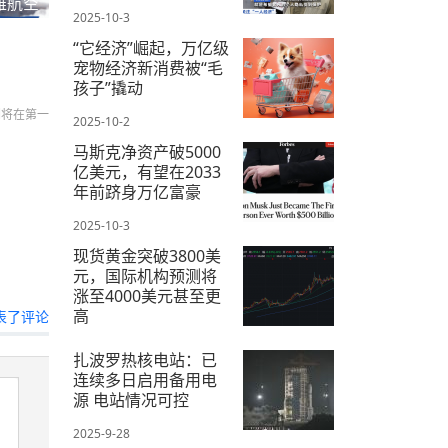
雅航空
2025-10-3
“它经济”崛起，万亿级
宠物经济新消费被“毛
孩子”撬动
们将在第一
2025-10-2
马斯克净资产破5000
亿美元，有望在2033
年前跻身万亿富豪
2025-10-3
现货黄金突破3800美
元，国际机构预测将
涨至4000美元甚至更
高
表了评论
2025-10-2
扎波罗热核电站：已
连续多日启用备用电
源 电站情况可控
2025-9-28