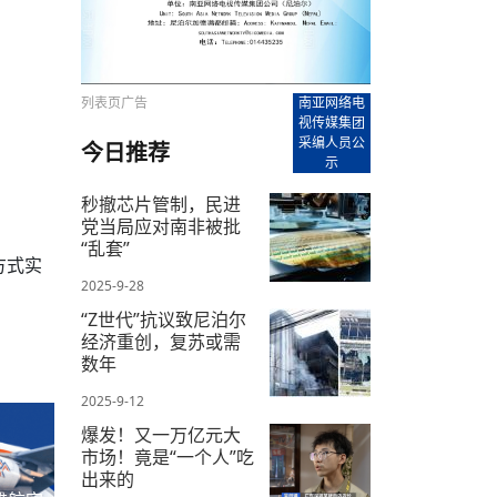
【直播回放-8】CEAN“比亚迪杯”篮球赛 冠亚军决
南亚网络电视丨尼泊尔华侨华人协
走访红狮希望 恰逢企业为员工生日
赛（安徽开源队VS中国电建队）
共产党建党100周年大合唱《我爱
尼泊尔丝合酒店宝石湖宾馆今日开
【直播回放-9】CEAN“比亚迪杯”篮球赛闭幕式
尼泊尔中资企业协会、华侨华人协
泊尔报纸发表建党百年专版
列表页广告
南亚网络电
视传媒集团
采编人员公
今日推荐
示
秒撤芯片管制，民进
党当局应对南非被批
“乱套”
方式实
2025-9-28
“Z世代”抗议致尼泊尔
经济重创，复苏或需
数年
2025-9-12
爆发！又一万亿元大
市场！竟是“一个人”吃
出来的