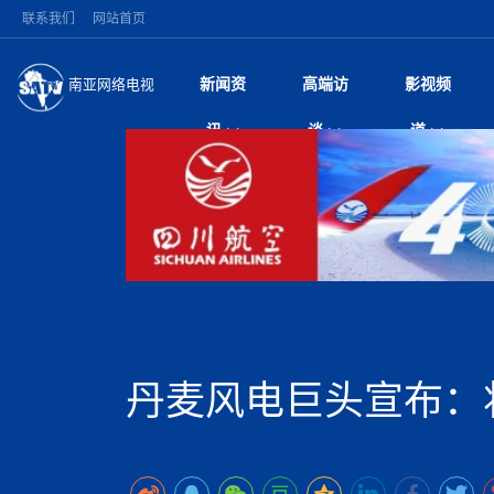
联系我们
网站首页
新闻资
高端访
影视频
南亚网络电视
今日头条
名人访谈
加德满都新版交通总
微电
“
讯
谈
道
马 快速通道军地协
风
国际新闻
全球人物
美方暂缓对伊军事打
电视
从
议即可取消开战计
局
深耕中尼友谊 西藏
视
中国新闻
创业故事
（长江十年行）金
电影
车
缔结引领边境合作
神与长江文化交融
巫
印度马哈拉施特拉邦
日
中
经济新闻
凡人故事
消费火爆出口疲软 
纪录
她
律
突发：西藏林芝市墨
中
困境亟待破局
好评中国丨向实向
扎
10千米
美国促成加沙历史性
环球观察
尼泊尔取消国际藏学
宣传
始
除武装 以色列将逐
专
中
中国政策
尼电动新车市占率全
时政微观察丨以侨
深
尼泊尔国民议会审议
中
一带一路
2026“一带一路”年
微直
地近八成市场
倒
中
拟提高至10万美元
国际足联：对阿根
“稳”等
巴基斯坦西南部煤矿
为展开调查
持刀闯馆案进入公诉
中
南亚网评
南亚网评｜多重考验
微短
PPA审批持续停滞 
查整改
尼
苹果公司首次暗示新版
泊
丹麦风电巨头宣布：将
共识推进善治
东西问｜强晓云：“
水电投资承压
被俘尼泊尔青年讲述
推
为额外算力买单
日本熊本突发强震致
丝路故事
世界从中国两会探
影视资
高质量合作的“黄金
也不愿归国
面停运
青海海南州兴海县接连
南亚网评：邻国外交
尼泊尔政府推出“真
县7个乡镇设施受损
专
图说南亚
2026年尼泊尔世
源在于国家能力赤
接单啦！“世界超市”
75年沧桑蝶变，西
一位百万卢比得主
美军称已完成最新
尔
情合影
意义？
全球华人
全国侨务工作会议在
执政百日舆情多发 
阿富汗尼姆鲁兹“丝
尼泊尔总理巴伦德拉
尼泊尔巴伦政府将分