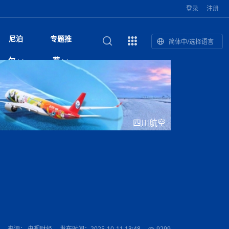
登录
注册
尼泊
专题推
简体中/选择语言
馆发布安全防
复盘：尼印关系转折如何间接影
综合
印度“蟑螂运动”升级：万名学生无视禁令游行 警方
尼泊尔头条
视频| 中国驻尼泊尔使馆举办招待会 隆重庆祝中
首届中尼媒体峰会
尼泊尔内政部长古隆坦言：任职4个月“没能好好工
“首届中尼媒体峰会”系列报道六：
尔
荐
境局势
催泪瓦斯驱散致180人受伤
国人民解放军建军99周年
作”
助农致富
国文化中心成
军西班牙队颁奖
泊尔
华为尼泊尔公司举办2026 科技前沿：媒体对话 助
综合新闻
视频| 南亚网视航拍加德满都：蓝花楹怒放的城市
2023年中尼投资与经贸论
印度陆军总司令将访尼 尼泊尔将授予其荣誉军官
中尼投资与经贸论坛举办：总理普
的第二故乡
力尼泊尔数字化转型
坛
军衔
吉祥灯揭幕
主席班达里
香”约：一座城与一枚香包双向
美国男子涉嫌非法越境进入尼泊尔 在印尼边境被
视频| “锦绣天府·安逸四川”文旅交流座谈会在尼泊
尼泊尔纳税人激励计划首期抽奖揭晓 消费者购物
“首届中尼媒体峰会”系列报道四：凝
赋能ICT发
家亲》摄制组志愿者演员招聘启
奇谈
巴基斯坦卡拉奇购物中心发生重大火灾 已致至少
旅游头条
晓谈天下丨美国人类学者马立安：深圳精神就是
世界第12高峰布洛阿特峰突发雪崩 知名登山家普
奖项出炉！罗德里斩获金球奖 西
捕
尔加德满都成功举办
视频| 加德满都东出口大升级! 苏雅尔维纳亚克至
250卢比喜中100万卢比大奖
进中尼友好
1人死亡
“闯”
中尼友谊龙舟赛
尔萨带队团队失联
国文化中心成
荣誉
尼泊尔巴克塔普尔 新年迎来旅游高峰
杜利凯尔六车道高速加速建设中
尼泊尔拟扩大国家服务团训练范围 8至12年级学生
尔
路”合作与创
域天妃：尺尊公主传奇》 第七
游眼
孟加拉前总理卡莉达·齐亚因病情“非常危急”入院治
徒步旅行
走进蓝毗尼：探寻佛陀诞生地的和平与宁静
尼泊尔春季徒步热升温 官方呼吁加强环保与安全
可自愿参加
雪域，两度西行赴拉萨
印度下调汽油、柴油及航空煤油出口关税 新税率6
视频|湖北十堰绿松石文化展西安举办：一石牵秦
尼泊尔加德满都加强控烟措施 保障公众健康和无
“首届中尼媒体峰会”系列报道五：尼
四川航空
传承与文明共生 第九章 金顶凝
疗
成都大运会
意识
费发布启事（面
正式实施“世代禁烟令”
开普省安全部队与巴塔恐怖分子冲突升级，造成民
南亚网络电视丨特朗普称如果选举人团投票给拜
高院裁决倒逼产业转型 奇特旺大象骑游存废引争
默默无闻”到全球竞争者
月1日起生效
尼泊尔经济运行简报，金融承压与发展调整并行
楚 青绿赴长安
视频| 朱红漫天：尼泊尔新年最“红”的节日
烟消费环境
带一路”
院选举答记者
赛尼泊尔赛区预
原创
斯里兰卡监狱爆发帮派大乱斗 已致25死百余人受
上榜酒店
尼泊尔迎来正宗中国味：福盛中餐厅盛大开业
加德满都旅馆：泰美尔区的传奇与地标
众大规模逃离家园
登，他将离开白宫
视频| 千年雨神巡游：尼泊尔拉托·马钦德拉纳特
议 伦理保护与地方民生两难博弈
展览在尼泊尔
救护车变“运毒车” 尼泊尔科西省大麻走私问题引关
行：故土羁绊与青年外流困境交
伤 军方紧急入驻维稳
杭州亚运会
纪实
孟加拉国土豆供过于求，价格跌破每公斤20塔卡
节的信仰与狂欢
木斯塘——从外国人的目的地，到如今尼泊尔人的
“致命一击”有多快
注
最长寿奥运冠军离世
印度多地遭遇极端热浪 新德里气温突破45°C
斯瓦米倡议设立瑜伽部 尼泊尔部长调侃“让腐败分
视频| 英国知名美妆品牌 The Body Shop 在帕坦
视频| 曾经打碟的手 如今签署逮捕令：苏丹·古隆
尼泊尔油罐车为避让野鹿侧翻起火 消防一小时成
“首届中尼媒体峰会“系列报道三：共
孔院” 短视
国记者看大运：通过体育赛事见
客厅
马尔代夫旅游业势头强劲：入境游客突破180万 中
吃喝玩乐
南亚网视《SATV新闻会客厅》专访喜马拉雅航空
加德满都迎来夜生活新地标：XO俱乐部树立全新
域天妃：尺尊公主传奇》 第七
南亚网视衷心祝愿尼泊尔人民以及全球尼泊尔朋友
旅游热土​
加德满都泰米尔雅乐轩酒店荣获环境管理认证
：趣味竞技燃
巴基斯坦削减LNG进口：取消21船合同并寻求卡
南亚网络电视丨亚洲最穷的国家不丹-拿10元人民
尼泊尔马南县：雪山、圣湖与古寺交织的高原秘境
子去冥想”
Labim Mall 正式开业
的逆袭传奇
功控制火势
演绎中尼感人故事
国仍是最大客源国
总裁周恩永：云端架虹桥 翼展新丝路
第二届中尼媒体峰会专题
标杆
安艺青、陈俐
传承与文明共生 第八章 塔基藏
斯里兰卡百年最强飓风致茶园成“荒地” 工人生计受
们德赛节快乐！
纪实
塔尔供气调整
孟加拉辍学率上升令人担忧
币，在不丹能干什么
南亚网视SATV｜探访加德满都文殊菩萨修行地勋
春天吞噬了冬
伤留在“记忆阁楼”
尼泊尔丹库塔警方查获647公斤大麻 两名涉案人员
文明互鉴 首部直译尼泊尔文版
南京造！
影星维杰“逆袭”登顶！印度一邦政坛迎来大洗牌
尼泊尔肿瘤医
运在欢庆与惜别中落幕
肃环县
不丹举办2025全球和平祈祷节
图说尼泊尔
南亚网视 SATV | 甘肃环县3 3米大锅烹煮66只
山体滑坡地区搜救行动正在进行中
重挫
部（猴庙）感悟朝圣之旅
来尼泊尔徒步为什么购买保险至关重要？
探索奢华：加德满都附近的顶级度假村
被捕
尼泊尔持续暴雨致全境交通瘫痪 多条国道关闭 数
尼正式首发
尼泊尔比拉德讷格尔一实习医生坠楼身亡
从雪域高原到尼泊尔：第三届“石榴籽杯”草原足球
【视频】尼泊尔新政府成立以来，都做了些什么？
尼泊尔本财年发力稳就业 计划创造十万岗位 重拳
“首届中尼媒体峰会”系列报道二：
羊，你想不想来一口？
尼泊尔中国新年系列庆祝
赛（尼泊尔赛
带来激情与欢乐
印度洋稳定成为马澳第二次高级官员会谈首要议题​
南亚网视《SATV新闻会客厅》专访中国著名导演
Alev Kebab Sultanate 尼泊尔第一家土耳其中东
​释迦牟尼佛诞辰2569周年：千年智慧的当代回响
化中尼文旅合
访尼泊尔
巴基斯坦旁遮普省遭严重雾霾侵袭，多城空气质量
安徽凌家滩文化图片展在孟加拉国开幕
南亚网络电视丨为何中丹边境通婚普遍？看了不丹
百游客被困
吃太多烤红薯（不是因为容易
邀请赛6月20日山南启幕，跨国球队共逐绿茵
整治海外务工诈骗
结硕果
华诞
尼泊尔节日
南亚网视丨百年华诞：草原上升起不落的太阳（关
话动
一个无需择日的吉日：走进尼泊尔的Akshaya
谢飞先生
风味餐厅
风自山谷北--中国甘肃摄影家尼泊尔摄影展览
 加都大学苏
域天妃：尺尊公主传奇》 第七
斯里兰卡飓风死亡人数超过200人
达危险水平
姑娘真实生活，难怪想嫁到中国！
南亚网视SATV丨尼泊尔博达纳大佛塔
探索喜马拉雅山：尼泊尔徒步指南系列 - 系列 I
瓦尔纳巴斯博物馆酒店（Varnabas Museum
外开放
一届亚运会”闭幕，未来，何以
不丹帕罗嘎查乡向日葵产量占全国一半 农户盼增
尼泊尔拉利特普尔市 客车撞上高架桥致1死19伤
利宁，中国水电十一工程局上马相迪电站运维项
Tritiya
"抵尼 加都
南亚网视 SATV | 环州故城！环县
传承与文明共生 第七章 寺壁藏
尔乒乓球选手：中国队太强，想
马尔代夫实施“世代烟草禁令” 教育部长称开创全球
视频 | 中华人民共和国成立75周年庆祝活动在多
hotel）今天开业
州参加亚运会
孟加拉国登革热感染病例超1.5万 死亡58人
大型榨油设备
11次登顶珠峰刷新女性纪录！“山地女王”拉克巴·
中国
旅游故事
目）
外国青年“看中国” 巴西圣保罗大学教授-向世界展
第三届中尼媒体峰会
尼泊尔登顶传奇明玛·夏尔巴：从登山者到行业引
赛在加德满都隆
先例
南亚网视 SATV | 加德满都市展开河道垃圾清理活
加德满都“中国美食城”盛大开业 带来地道中餐与超
最美尼泊尔风景图
斯里兰卡铁路系统迎变革：内阁决议招聘女性担任
国举办
—医疗队护航
飞航线
夏巴兹总理将派遣巴基斯坦青年赴沙特参与“2030
南亚网络电视丨印军闯下弥天大祸！机枪扫射联合
南亚网络电视丨中国版的“马尔代夫”，海水清澈风
夏尔巴：荣光背后是半生漂泊与坚韧重生
23名登山者成功登顶乔戈里峰
示不一样的中国
领者 珠峰登山经济重回本土掌控
【相约帕坦杜巴广场】卡蒂克舞节：尼泊尔最古老
动 改善河道生态环境
南亚网视 SATV | 秒懂！环州故城的“由来”
值体验
启中尼文化交流
司机、站长等核心岗位
愿景”项目
国车队，或永久失去入常资格
景如画，宛如画中世界
木斯塘圣塔玛尼酒店被评为“2024最佳新酒店”
破百，印度总理莫迪点赞
不丹赌博与线上诈骗问题严峻 政府加强打击但挑
体育
中尼龙舟赛
视频| 从城市漫步到乡村漫步：外国创作者在中国
喜马拉雅航空
中尼友谊龙舟赛新闻发布会：中国驻尼使馆王欣参
中尼航线迎新契机 喜马拉雅航空与
南亚网视丨百年华诞：少年（合唱，中国电建尼泊
的文化舞蹈盛典，延续三百年的信仰与艺术
诊：温情守护
域天妃：尺尊公主传奇》 第七
尔参赛队员武术比赛赢得喝彩
马尔代夫实施“世代禁烟令” 外国游客也需遵守
第 10 届纹身大会4 月 7 日-9 日在加德满都举行
视频：第16届“汉语桥”世界中学生中文比赛 一号
都
战仍存
来源： 央视财经
发布时间：2025-10-11 13:48
9299