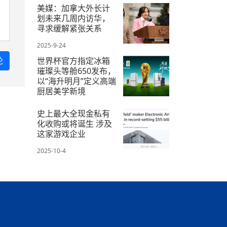
美媒：加拿大外长计
划未来几周内访华，
寻求缓解紧张关系
2025-9-24
世界杯官方指定冰箱
璀璨头等舱650发布，
以“海升明月”定义高端
厨居美学新境
2025-10-3
史上最大全现金私有
化收购或将诞生 涉及
这家游戏企业
2025-10-4