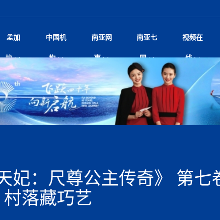
孟加
中国机
南亚网
南亚七
视频在
规待内阁审批 地铁BRT齐上
影
中国电影节”在尼泊尔首都加德满都正式开幕 《大
孟加拉头条
微电影《一缕阳光》
中国驻尼使馆
孟加拉国东南部暴雨引发洪灾滑坡 44人遇难超百
文化﹒艺术
尼泊尔雨季将至灾害风险攀升 中使
印度新闻
喜马拉雅地缘博弈
视频
拉
构
事
国
线
调卡壳
杀》导演兼编剧张琪接受南亚网视专访
万人受困 救援受阻
疫重要提醒
响1962年中印边
击 特朗普：美伊尽快达成协
剧
“拆改”到“经营”：中国城市更新如何在存量中破
华侨华人
22集电视剧《山海情》尼语版 第二十二集
中国文化中心
芒果促进中孟贸易关系
娱乐﹒体育
“我和中国的故事——庆祝尼泊尔中
尼泊尔新闻
特朗普为世界杯冠
新尼
深汕微电影《新生活》
划
？
立十周年”征文系列之一：中国是我
阿里代表团访尼圆满收官 友城
频丨探秘富贵车业掌舵人巫兴贵的非凡之路
孟加拉国暴发数十年来最严重麻疹疫情 死亡儿童
张茂明大使拜会尼泊尔联邦院新任副
甘肃庆阳二十一载“
沙水拍云崖暖：云南推动长征精
院
轮载初心 实干赴征程——探秘富贵车业掌舵人
旅游文化
中资企业协会
乔治亚·马洛尼抱怨孟加拉国出售劳工签证
生活﹒健康
华为深耕尼泊尔二十余年：以人才培养
巴基斯坦新闻
南亚网视《中尼一
开心
开启发展新篇
22集电视剧《山海情》尼语版 第二十一集
超过500人
孟加拉国智库学者访华团一行访问南亚研究所
奔赴
2026世界杯各大
微电影《东方梦》
共生
兴贵的非凡之路
展，共筑数字未来
事
2
一建筑倒塌 已致9人死亡
本搅局南海，日学者警告：日本正图谋南下将菲
“我和中国的故事——庆祝尼泊尔中
班牙包揽三大重磅
尼建交70周年系列报道十三丨南亚网视专访尼
张茂明大使拜会尼泊尔内政部长阿亚
尼泊尔数字经济陷入单向发展
片
的柜台 她的世界
娱乐体育
纪录片丨喜马拉雅情缘系列之北大的奥妮卡
华侨华人协会
巴基斯坦世界最佳保龄球阵容：阿夫里迪
本网原创
香港职业生涯协会访尼：聚焦“一带一
孟加拉国新闻
长篇历史小说《雪
新旅
宾打造成桥头堡
“如果我没有戒酒，我就不可能成为一名作家”
立十周年”征文
脱县发生4.6级地震 震源深度
友好论坛主席高亮先生
22集电视剧《山海情》尼语版 第二十集
孟加拉国宣布2月举行议会选举 为去年政治动荡后
“中国正在帮助孟加拉国实现梦想”（共创繁荣发展
散记丨八载风雪归
微电影《少年突击队》
业故事
卷·双脉合流：技艺
新向优向绿，中国经济一路向前
根异国，仁心不改--专访尼泊尔华侨友好医院创
南亚网视“2026年新年恭贺视频”免
全球首个！马尔代夫
裁军协议 哈马斯同意全面解
首次全国投票
新时代）
中国动画产业，从“
外交部发言人就尼泊尔联邦议会众议
研究会研讨会 重申坚持一个
片
生活健康
定制专属纸巾，助力品牌形象升级｜A.B.C.paper
加大孔子学院
港媒：榴莲成为中国年轻消费者时尚选择
中国驻尼使馆
第25届“汉语桥”世界大学生中文比
斯里兰卡新闻
巧
本网
人夏琛琛
纪录片丨喜马拉雅情缘系列之博克拉的“中江表哥”
孟加拉国世界杯任务开始
向在尼中资机构及企业）
步撤军
访尼人权委员会委员比肯·K·达瓦迪莉莉·塔帕：
北京希望吸引更多孟加拉国游客来中国旅游
铭记历史守望和平｜“我的南京”主题
尼建交70周年系列报道十二丨南亚网视专访尼
22集电视剧《山海情》尼语版 第十九集
问
尼泊尔廓尔喀乡村
微电影《我们的答案》
尼泊尔定制服务
选赛圆满落幕
球第二 中国新能源车垄断当
尼泊尔蓝毗尼首届“国际和平节”活动
为桥，同心筑梦
度复盘国家治理危机：政策脱离民生 粗暴执法
中国文化中心隆重开幕
生死时速！毒蛇完成
航空乘客权利法案 空难赔偿
文化教育协会会长哈利仕博士
孟加拉国调整进口政策，服装制造商预计出口额将
王炯会见孟加拉国北达卡市市长阿提库·伊斯拉姆
织
享年101岁，全球
度候选汉字发布 包括“睦”“联”
播
人物访谈
特大孔子学院
国家电投五凌电力控股的孟加拉国首个综合智慧能
成都大运会
特里布文大学孔子学院作品 荣获 “最・
马尔代夫新闻
（成都大运会）外
新闻会
达卡周六早上空气质量中等
长篇历史小说《雪
逼民众走向极端
国藏族创业者在尼泊尔的咖啡梦想
纪录片丨喜马拉雅情缘系列之尼泊尔“老广”杰克
穆斯塔菲兹在上一场比赛中创保龄球胜利纪录
中铁二局尼泊尔军方公路十标项目部
廷足协在世界杯上的违规违纪行
额外增加50亿美元
孟加拉旅游产业现状
22集电视剧《山海情》尼语版 第十八集
张茂明大使拜会尼泊尔外秘拉伊
源项目开工
频征集活动特等奖
证中国发展奇迹
爆炸致34名矿工死亡
尼泊尔锐达股份有限公司——合成轻钢树脂瓦
“汉语桥”尼泊尔赛区决赛圆满落幕，
卷·双脉合流：技艺
激情 篝火欢歌庆元旦
尼泊尔首届“中国新年”系列庆祝活动
阶段 外交部再次敦促日方彻
柏林中国文化中心举办诗歌诵读会《
英媒：不要把童年创
尼建交70周年系列报道十一丨南亚网视专访尼
奇葩的孟加拉：女性执政，性交易却合法化，工人
千年典籍赋能中尼
“苏超”冠军奖杯，
接踵而至 巴伦政府亟需凝聚
剧
视频新闻
20集微短剧《爱在加德满都》第2集
援尼医疗队
嫦娥六号暴雨中起飞，诠释嫦娥奔月之美！
杭州亚运会
中国援尼医疗队协调捐赠新车 助力
不丹新闻
境外媒体：杭州亚
中国甘
莎摘得桂冠
巧
尼泊尔281个水电项目遇阻 万亿
“Vinnata”品牌开启征程
泊尔新锐政坛女性高塔姆履职百日谈：大刀阔斧
纪录片丨喜马拉雅情缘系列之幸福的“中间人”
谢哈布丁当选孟加拉国新任总统
天》
Siri AI或将收费 重度用户需
尔华人华侨协会 促统会 会长
孟加拉国登革热死亡病例升至283例，专家预警11
每天流汗又流血
卡拉姆·阿里90 岁高龄仍不戴眼镜看报纸
《佛国记》于蓝毗
天妃：尺尊公主传奇》 第七
院提升服务能力
中国—中亚精神”如何照亮区域
历史首次！孟加拉帕德玛大桥铁路连接线传来好消
第23届“汉语桥”世界大学生中文比
大运会给成都市民
俄乌战场经历 坦言宁愿返俄
穆萨货运双线开通！响应全球，携手开启新篇章
司法改革 深耕青年政治传承
南航与文旅机构共庆中国旅游日，深
青海省玉树藏族自治州商务考察团到
多人受伤 列车脱轨、交通全
月后仍处高风险期
冬天，真不建议你
寻发展确定性
讯
图说孟加拉
续集热潮席卷尼泊尔影坛：是故事延续还是单纯逐
中国在尼企业
专访：世界贸易组织官员关注孟加拉国脱离最不发
拉萨⇌加德满都直飞航班每周一班
百年
时代”？
20集微短剧《爱在加德满都》第1集
息
南亚网视祝大家新年快乐：砥砺前行，再创辉煌！
区）决赛圆满落幕
第24届“汉语桥”尼泊尔赛区决赛收官
长篇历史小说《雪
孟加拉国第一座现代化大型污水处理厂竣工 中
作
发生5.7级、5.8级地震 全
纪录片丨喜马拉雅情缘系列之弄堂里的尼泊尔餐厅
12月28日孟加拉国首条轻轨正式开通
斯里兰卡中国文化中心图书馆正式对
胖）
潮评丨“史上最好的
利？
达国家平稳过渡
反复陷入僵局 尼泊尔困局根
援尼医疗队首批中医设备及"侨胞药箱
庆山夺冠
卷·双脉合流：技艺
成都大运会｜尼泊
 村落藏巧艺
实账单百万富翁计划” 每日诞生
南亚网视新闻会客厅片头
方：“一带一路”倡议造福伙伴国又一例证
 暂无人员伤亡
访丨塞中经贸合作迈向产业链深度融合——访塞
尼泊尔武术运动员今日启程赴中国湖
“心向远方”？
界小姐冠军出炉 新晋佳丽同台温
米拉看
字
义乌“焕新”开市
诊疗中心服务能力温情双升级
藏发展之路为何具有世界借鉴
孟加拉国的能源计划因燃料危机而面临天然气困境
视频：尼泊尔层峦叠嶂的朱加尔雪山
第22届“汉语桥”世界大学生中文比
巧
看大熊猫
一轮对伊朗的打击行动
维亚工商会主席查代日
绿茵驰骋展英姿 白衣守护践仁心—
赛前强化训练和交流学习
喜马拉雅航空开通拉萨-加德满都直
重举行
加大孔院举办“儒韵华彩”文化周 开
异域味蕾碰撞 瞬间穿越故乡——汉源餐厅
尼泊尔纪录片《从零到8848》亚特兰大首映 聚焦
“中国正在帮助孟加拉国实现梦想”
孟加拉国反对派不参加下届大选
中尼友谊足球赛
印度代表队奖牌数
京召开 习近平重要指示为新
娱乐
尼泊尔各界呼吁理性看待施
绸之路桥”完工 投入使用提升区
河北第16批援尼医疗队加德满都义
李尚福会见孟加拉国海军参谋长
视频 | 美丽的村庄“多拉乐加特”
新篇章
长篇历史小说《雪
成都大运会：尼泊
·沙阿主持召开资本市场高层
别会见中印两国驻尼大使 释
最短登顶路线与气候议题
喜马拉雅航空正式复航重庆=加德满