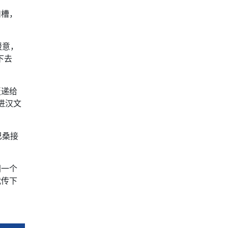
凹槽，
暖意，
下去
板递给
进汉文
巴桑接
同一个
代传下