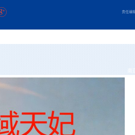
方向
大会开幕
侨胞健康
课程从“试试看”变为“抢着报”
第16届“汉语桥”世界中学生中文比
卷·双脉合流：技艺
者信心
号
投资孟加拉国以帮助它到 2041 年成为发达国家
志愿者：亚运赛场的
尼泊尔赫塔乌达举行大型集会
成锡忠
泊尔赛区比赛在加德满都举行
珍
孟加拉国表示，缅甸必须为罗兴亚人的遣返建立信
中国民族音乐会走进尼泊尔 金钟之星民乐团带来
第十七届“汉语桥” 第四届“汉语秀”
尼泊尔18名大学
耗
《中尼一家亲》微短剧主创首聚 共绘 “一带一路”
南亚网视特别推荐 | 中工国际董事
责任编
曲大赛巴西赛区收官：唤起家国
协会第五届“比亚迪杯”篮球比
活动引朝野反思 坚守一中原
“归乡”！今日叩关洛阳，丝路雄
视频：中国援尼医疗队蓝毗尼义诊：
—中国科学家林占熺的“绿色
任和安全
浓郁的中国文化体验(实况3）
赛落幕
款助力相送
友好新篇
沙特阿拉伯与孟加拉国签署合作协议，成立联合商
民网专访
东京奥运会跳高冠
低空经济“起飞”保驾护航
《一周新
一）
道
暖流
“汉语桥”线上团组项目在尼泊尔开始
长篇历史小说《雪
业委员会
会前的奥运会”
2起灾害 致3死21伤 蛇咬、山
卷·双脉合流：技艺
《Jerry on Top》在尼泊尔开拍，父子档首同台引
尼泊尔上马相迪A水电站成功应对今
观众俱
五四”精神主题座谈会在首尔举
确定：朱杨柱、张志远、黎家盈
泊尔沙阿政府激进施政引争议
响到现代文明通道 穿越千年
制造全球新坐标
中国援尼医疗队蓝毗尼义诊：跨国界
巧艺
期待
在一个变暖的世界里，孟加拉国的服装业能“不受
验
议并存
践
气候影响”吗？
视频
甜苹果》加德满都热演 以色
组图：谷地繁花绽放，春意满盈
开放新格局
中国网剧正走向“无时差”触达海外观众
多国使馆携侨界举行清明祭扫活
短视频
亿级产业“管理双翼”就位
群体冲突致1死9伤 局势持续
第三届中尼
管控
华侨刘巧儿评剧社”
显香港国际金融中心竞争力
南
2026新
国抗议 尼泊尔多家医院暂停
视频
直播