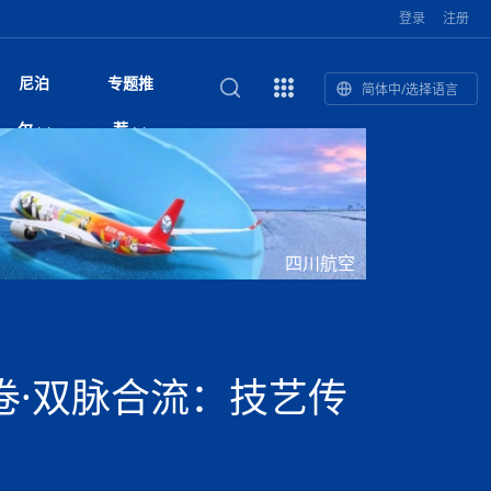
登录
注册
尼泊
专题推
简体中/选择语言
馆发布安全防
复盘：尼印关系转折如何间接影
综合
印度“蟑螂运动”升级：万名学生无视禁令游行 警方
尼泊尔头条
视频| 中国驻尼泊尔使馆举办招待会 隆重庆祝中
首届中尼媒体峰会
尼泊尔加德满都加强控烟措施 保障公众健康和无
“首届中尼媒体峰会”系列报道六：
尔
荐
境局势
催泪瓦斯驱散致180人受伤
国人民解放军建军99周年
烟消费环境
助农致富
国文化中心成
军西班牙队颁奖
泊尔
华为尼泊尔公司举办2026 科技前沿：媒体对话 助
综合新闻
视频| 南亚网视航拍加德满都：蓝花楹怒放的城市
2023年中尼投资与经贸论
尼泊尔拉利特普尔市 客车撞上高架桥致1死19伤
中尼投资与经贸论坛举办：总理普
的第二故乡
力尼泊尔数字化转型
坛
吉祥灯揭幕
主席班达里
香”约：一座城与一枚香包双向
美国男子涉嫌非法越境进入尼泊尔 在印尼边境被
视频| “锦绣天府·安逸四川”文旅交流座谈会在尼泊
尼泊尔油罐车为避让野鹿侧翻起火 消防一小时成
“首届中尼媒体峰会”系列报道四：凝
赋能ICT发
家亲》摄制组志愿者演员招聘启
奇谈
巴基斯坦卡拉奇购物中心发生重大火灾 已致至少
旅游头条
晓谈天下丨美国人类学者马立安：深圳精神就是
世界第12高峰布洛阿特峰突发雪崩 知名登山家普
奖项出炉！罗德里斩获金球奖 西
捕
尔加德满都成功举办
视频| 加德满都东出口大升级! 苏雅尔维纳亚克至
功控制火势
尼泊尔医学教育委员会领导层空缺致入学考试停滞
进中尼友好
1人死亡
“闯”
中尼友谊龙舟赛
尔萨带队团队失联
国文化中心成
荣誉
尼泊尔巴克塔普尔 新年迎来旅游高峰
杜利凯尔六车道高速加速建设中
约6万考生面临不确定性
尔
路”合作与创
域天妃：尺尊公主传奇》 第七
游眼
孟加拉前总理卡莉达·齐亚因病情“非常危急”入院治
徒步旅行
走进蓝毗尼：探寻佛陀诞生地的和平与宁静
尼泊尔春季徒步热升温 官方呼吁加强环保与安全
雪域，两度西行赴拉萨
印度下调汽油、柴油及航空煤油出口关税 新税率6
视频|湖北十堰绿松石文化展西安举办：一石牵秦
尼泊尔本财年发力稳就业 计划创造十万岗位 重拳
“首届中尼媒体峰会”系列报道五：尼
四川航空
传承与文明共生 第九章 金顶凝
疗
成都大运会
意识
费发布启事（面
正式实施“世代禁烟令”
开普省安全部队与巴塔恐怖分子冲突升级，造成民
南亚网络电视丨特朗普称如果选举人团投票给拜
高院裁决倒逼产业转型 奇特旺大象骑游存废引争
默默无闻”到全球竞争者
月1日起生效
尼泊尔经济运行简报，金融承压与发展调整并行
楚 青绿赴长安
视频| 朱红漫天：尼泊尔新年最“红”的节日
整治海外务工诈骗
尼泊尔外交部首办“知识论坛” 推动学术研究与外交
带一路”
院选举答记者
赛尼泊尔赛区预
原创
斯里兰卡监狱爆发帮派大乱斗 已致25死百余人受
上榜酒店
尼泊尔迎来正宗中国味：福盛中餐厅盛大开业
加德满都旅馆：泰美尔区的传奇与地标
众大规模逃离家园
登，他将离开白宫
视频| 千年雨神巡游：尼泊尔拉托·马钦德拉纳特
议 伦理保护与地方民生两难博弈
展览在尼泊尔
决策深度融合
行：故土羁绊与青年外流困境交
伤 军方紧急入驻维稳
杭州亚运会
纪实
孟加拉国土豆供过于求，价格跌破每公斤20塔卡
节的信仰与狂欢
木斯塘——从外国人的目的地，到如今尼泊尔人的
“致命一击”有多快
最长寿奥运冠军离世
印度多地遭遇极端热浪 新德里气温突破45°C
斯瓦米倡议设立瑜伽部 尼泊尔部长调侃“让腐败分
视频| 英国知名美妆品牌 The Body Shop 在帕坦
视频| 曾经打碟的手 如今签署逮捕令：苏丹·古隆
尼泊尔绝食护士抗议进入第五天 卫生部长回应并
“首届中尼媒体峰会“系列报道三：共
孔院” 短视
国记者看大运：通过体育赛事见
客厅
马尔代夫旅游业势头强劲：入境游客突破180万 中
吃喝玩乐
南亚网视《SATV新闻会客厅》专访喜马拉雅航空
加德满都迎来夜生活新地标：XO俱乐部树立全新
域天妃：尺尊公主传奇》 第七
南亚网视衷心祝愿尼泊尔人民以及全球尼泊尔朋友
旅游热土​
加德满都泰米尔雅乐轩酒店荣获环境管理认证
：趣味竞技燃
巴基斯坦削减LNG进口：取消21船合同并寻求卡
南亚网络电视丨亚洲最穷的国家不丹-拿10元人民
尼泊尔马南县：雪山、圣湖与古寺交织的高原秘境
子去冥想”
Labim Mall 正式开业
的逆袭传奇
承诺继续谈判
尼泊尔警方破获非法国际电话转接案 四人涉嫌网
演绎中尼感人故事
国仍是最大客源国
总裁周恩永：云端架虹桥 翼展新丝路
第二届中尼媒体峰会专题
标杆
安艺青、陈俐
传承与文明共生 第八章 塔基藏
斯里兰卡百年最强飓风致茶园成“荒地” 工人生计受
们德赛节快乐！
纪实
塔尔供气调整
孟加拉辍学率上升令人担忧
币，在不丹能干什么
南亚网视SATV｜探访加德满都文殊菩萨修行地勋
春天吞噬了冬
伤留在“记忆阁楼”
络博彩被捕
文明互鉴 首部直译尼泊尔文版
南京造！
影星维杰“逆袭”登顶！印度一邦政坛迎来大洗牌
尼泊尔肿瘤医
运在欢庆与惜别中落幕
肃环县
不丹举办2025全球和平祈祷节
图说尼泊尔
南亚网视 SATV | 甘肃环县3 3米大锅烹煮66只
山体滑坡地区搜救行动正在进行中
重挫
部（猴庙）感悟朝圣之旅
来尼泊尔徒步为什么购买保险至关重要？
探索奢华：加德满都附近的顶级度假村
尼泊尔持续暴雨致全境交通瘫痪 多条国道关闭 数
尼正式首发
尼泊尔比拉德讷格尔一实习医生坠楼身亡
从雪域高原到尼泊尔：第三届“石榴籽杯”草原足球
【视频】尼泊尔新政府成立以来，都做了些什么？
尼泊尔乡域冲突引舆论乱象 多家媒体社交账号传
“首届中尼媒体峰会”系列报道二：
卷·双脉合流：技艺传
羊，你想不想来一口？
尼泊尔中国新年系列庆祝
赛（尼泊尔赛
带来激情与欢乐
印度洋稳定成为马澳第二次高级官员会谈首要议题​
南亚网视《SATV新闻会客厅》专访中国著名导演
Alev Kebab Sultanate 尼泊尔第一家土耳其中东
​释迦牟尼佛诞辰2569周年：千年智慧的当代回响
化中尼文旅合
访尼泊尔
巴基斯坦旁遮普省遭严重雾霾侵袭，多城空气质量
安徽凌家滩文化图片展在孟加拉国开幕
南亚网络电视丨为何中丹边境通婚普遍？看了不丹
百游客被困
吃太多烤红薯（不是因为容易
邀请赛6月20日山南启幕，跨国球队共逐绿茵
播煽动性内容遭整治
网传涉宗教国策协议引争议 尼泊尔官方紧急辟
结硕果
华诞
尼泊尔节日
南亚网视丨百年华诞：草原上升起不落的太阳（关
话动
一个无需择日的吉日：走进尼泊尔的Akshaya
谢飞先生
风味餐厅
风自山谷北--中国甘肃摄影家尼泊尔摄影展览
 加都大学苏
域天妃：尺尊公主传奇》 第七
斯里兰卡飓风死亡人数超过200人
达危险水平
姑娘真实生活，难怪想嫁到中国！
南亚网视SATV丨尼泊尔博达纳大佛塔
探索喜马拉雅山：尼泊尔徒步指南系列 - 系列 I
瓦尔纳巴斯博物馆酒店（Varnabas Museum
外开放
一届亚运会”闭幕，未来，何以
不丹帕罗嘎查乡向日葵产量占全国一半 农户盼增
谣：未签署任何正式协定
利宁，中国水电十一工程局上马相迪电站运维项
Tritiya
"抵尼 加都
南亚网视 SATV | 环州故城！环县
传承与文明共生 第七章 寺壁藏
尔乒乓球选手：中国队太强，想
马尔代夫实施“世代烟草禁令” 教育部长称开创全球
视频 | 中华人民共和国成立75周年庆祝活动在多
hotel）今天开业
州参加亚运会
孟加拉国登革热感染病例超1.5万 死亡58人
大型榨油设备
11次登顶珠峰刷新女性纪录！“山地女王”拉克巴·
中国
旅游故事
目）
外国青年“看中国” 巴西圣保罗大学教授-向世界展
第三届中尼媒体峰会
尼泊尔登顶传奇明玛·夏尔巴：从登山者到行业引
赛在加德满都隆
先例
南亚网视 SATV | 加德满都市展开河道垃圾清理活
加德满都“中国美食城”盛大开业 带来地道中餐与超
最美尼泊尔风景图
斯里兰卡铁路系统迎变革：内阁决议招聘女性担任
国举办
—医疗队护航
飞航线
夏巴兹总理将派遣巴基斯坦青年赴沙特参与“2030
南亚网络电视丨印军闯下弥天大祸！机枪扫射联合
南亚网络电视丨中国版的“马尔代夫”，海水清澈风
夏尔巴：荣光背后是半生漂泊与坚韧重生
23名登山者成功登顶乔戈里峰
示不一样的中国
领者 珠峰登山经济重回本土掌控
【相约帕坦杜巴广场】卡蒂克舞节：尼泊尔最古老
动 改善河道生态环境
南亚网视 SATV | 秒懂！环州故城的“由来”
值体验
启中尼文化交流
司机、站长等核心岗位
愿景”项目
国车队，或永久失去入常资格
景如画，宛如画中世界
木斯塘圣塔玛尼酒店被评为“2024最佳新酒店”
破百，印度总理莫迪点赞
不丹赌博与线上诈骗问题严峻 政府加强打击但挑
体育
中尼龙舟赛
视频| 从城市漫步到乡村漫步：外国创作者在中国
喜马拉雅航空
中尼友谊龙舟赛新闻发布会：中国驻尼使馆王欣参
中尼航线迎新契机 喜马拉雅航空与
南亚网视丨百年华诞：少年（合唱，中国电建尼泊
的文化舞蹈盛典，延续三百年的信仰与艺术
诊：温情守护
域天妃：尺尊公主传奇》 第七
尔参赛队员武术比赛赢得喝彩
马尔代夫实施“世代禁烟令” 外国游客也需遵守
第 10 届纹身大会4 月 7 日-9 日在加德满都举行
视频：第16届“汉语桥”世界中学生中文比赛 一号
都
战仍存