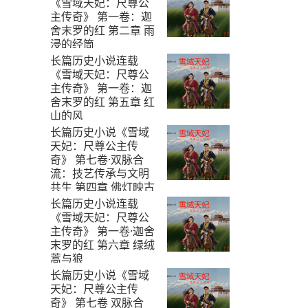
《雪域天妃：尺尊公
主传奇》 第一卷：迦
舍末罗的红 第二章 雨
浸的经筒
长篇历史小说连载
2025-8-11
《雪域天妃：尺尊公
主传奇》 第一卷：迦
舍末罗的红 第五章 红
山的风
长篇历史小说《雪域
2025-8-14
天妃：尺尊公主传
奇》 第七卷·双脉合
流：技艺传承与文明
共生 第四章 佛灯映古
寺
长篇历史小说连载
《雪域天妃：尺尊公
2025-8-29
主传奇》 第一卷·迦舍
末罗的红 第六章 绿绒
蒿与狼
长篇历史小说《雪域
2025-8-16
天妃：尺尊公主传
奇》 第七卷 双脉合