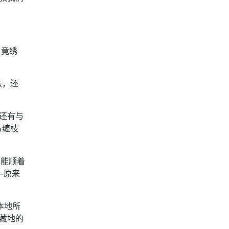
，竟绣
法，还
还有与
与缠枝
艺能顺着
—原来
本地所
藏地的