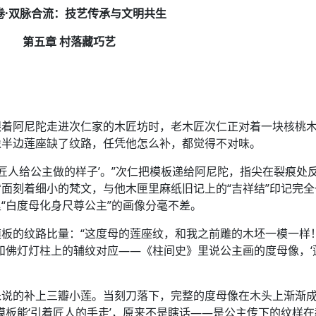
卷·双脉合流：技艺传承与文明共生
第五章 村落藏巧艺
跟着阿尼陀走进次仁家的木匠坊时，老木匠次仁正对着一块核桃
像半边莲座缺了纹路，任凭他怎么补，都觉得不对味。
的匠人给公主做的样子’。”次仁把模板递给阿尼陀，指尖在裂痕处
面刻着细小的梵文，与他木匣里麻纸旧记上的“吉祥结”印记完全
“白度母化身尺尊公主”的画像分毫不差。
板的纹路比量：“这度母的莲座纹，和我之前雕的木坯一模一样！
和佛灯灯柱上的辅纹对应——《柱间史》里说公主画的度母像，‘
朱说的补上三瓣小莲。当刻刀落下，完整的度母像在木头上渐渐
模板能‘引着匠人的手走’，原来不是瞎话——是公主传下的纹样在