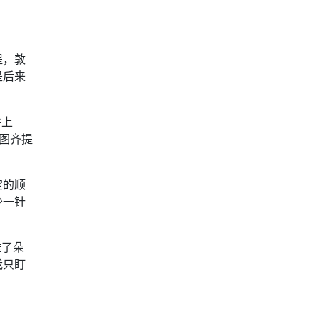
提，敦
是后来
件上
图齐提
定的顺
少一针
雕了朵
我只盯