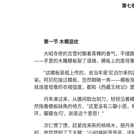
第七
第一节 木模显纹
大昭寺旁的吉雪村飘着青稞的香气，平措
——手里的木雕模板裂了道缝，模板上的度母
“这模板是祖上传的，说当年是‘尼泊尔来
挲。阿尼陀接过模板，忽然眼睛一亮——模板背
就连度母像的衣褶弧度，都和《西藏王统记》里
丹朱凑过来，从腰间取出刻刀，轻轻沿着模
然指着模板缺角的地方，“这里该有三瓣小莲，
环，瓣瓣含巧’，就是这个意思！”
次仁愣了愣，赶紧找来新的核桃木，按丹
时，他忽然拍了下大腿：“小时候听爷爷说，这