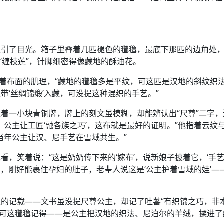
吸引了目光。箱子里叠着几匹褪色的氆氇，最底下那匹的边角处
“缠枝莲”，针脚细密得像藏地的酥油花。
摸着布面的肌理，“藏地的氆氇多是平纹，可这匹是汉地的斜纹织
‘丝绸锦缎’入藏，可没提这种混织的手艺。”
着一小块青铜牌，牌上的刻文虽模糊，却能辨认出“尺尊”二字，
公主让工匠‘融各族之巧’，这布就是最好的证明。”他指着云纹
当年公主让汉、尼手艺在雪域共生。”
，笑着说：“这是奶奶传下来的‘嫁布’，说新娘子披着它，‘手
度，刚好能裹住孕妇的肚子，老辈人说这是‘公主护着雪域的娃’—
的记载——文书虽没提尺尊公主，却记了吐蕃“有织锦之巧，非
，可这氆氇记得——是公主把汉地的织法、尼泊尔的羊绒，揉进了