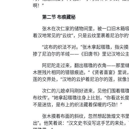
啊！”
第二节 布痕藏秘
张木在次仁家的储物间里，被一口旧木箱
着汉地常见的“云纹”，只是云纹里裹着尼泊尔的
“这布的织法不对。”张木拿起氆氇，指尖
掺了尼泊尔的羊绒——《旧唐书》里记汉地公主带
阿尼陀走过来，翻出氆氇的衣角——那里缝
木匣残片相同的错银痕迹。“《贤者喜宴》里说，
莲的交界处，“汉地的云护着尼泊尔的莲，就像
次仁的儿媳卓玛刚好进来，见他们围着氆氇看
布纹传’。”她拿起氆氇往身上比划，“你看这长
不是迷信，是布上的织法藏着保暖的巧劲！”
张木摸着布面的斜纹，忽然想起敦煌文书里
出”。他笑着说：“汉文史书没写这手艺的来处