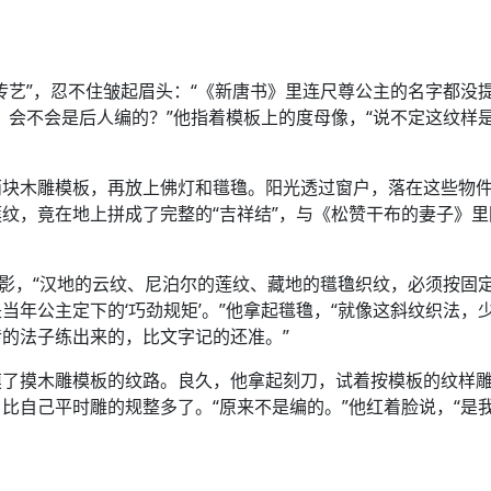
传艺”，忍不住皱起眉头：“《新唐书》里连尺尊公主的名字都没
，会不会是后人编的？”他指着模板上的度母像，“说不定这纹样
两块木雕模板，再放上佛灯和氆氇。阳光透过窗户，落在这些物
纹，竟在地上拼成了完整的“吉祥结”，与《松赞干布的妻子》里
光影，“汉地的云纹、尼泊尔的莲纹、藏地的氆氇织纹，必须按固
年公主定下的‘巧劲规矩’。”他拿起氆氇，“就像这斜纹织法，
的法子练出来的，比文字记的还准。”
摸了摸木雕模板的纹路。良久，他拿起刻刀，试着按模板的纹样
比自己平时雕的规整多了。“原来不是编的。”他红着脸说，“是