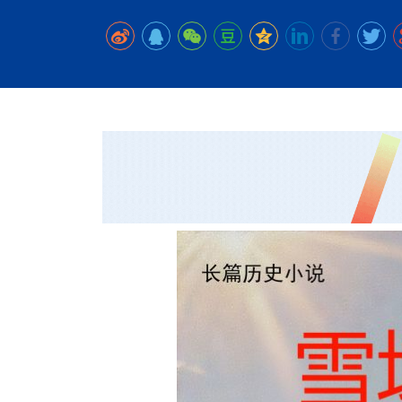
时代侨务工作指明
2026世界人工智能
政、坚守法治善治
域交通与经济
中文日益受各国重视 
会议 着力提振投资
放平衡外交积极信
社会新闻
化解局部紧张局势 
呼吁社会和谐团结
“水立方杯”中文歌
南亚网视丨中资企业
南亚网评丨纵容分裂
天山驼队3000公里
一株菌草跨越山海—
财经·三里河
低空安全司亮相，为
共鸣 展现文化认同
赛精彩摄影集锦（
则才是尼国长久正
关上演古今对话
丝路”实践
尼泊尔24小时连发4
体滑坡为主要灾害
在韩留学人员传承“
神舟二十三号乘组
新政百日观察：尼
丝绸之路：从驼铃再
一张圆桌映照中国
办
高效变革与程序争
的连接与当下的实
尼泊尔互动儿童剧《
加德满都春日盛景
平陆运河重塑广西
彩启迪多元视角
华夏英烈永铭心: 
动 缅怀海外烈士
低空安全司亮相 万
尼泊尔孙萨里县爆发
紧张 当地延长宵禁
泰国清迈成立“华人
港交所上市热潮彰
医护人员遇袭引发全
非紧急医疗服务