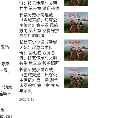
流：技艺传承与文明
共生 第一章 铜盘秘纹
长篇历史小说连载
2025-8-29
《雪域天妃：尺尊公
主传奇》第三卷 风的
方向 第九章 圣像守护
与最后的阴谋
长篇历史小说《雪域
2025-8-23
木发愁
天妃：尺尊公主传
奇》 第七卷 双脉合
流：技艺传承与文明
共生 第三章 残卷照匠
反复摩
心
长篇历史小说连载
一致，
《雪域天妃：尺尊公
2025-8-29
主传奇》第一卷·迦舍
末罗的红 第七章 梵音
”她忽
与苯火
莲座三
2025-8-16
成型
教我们