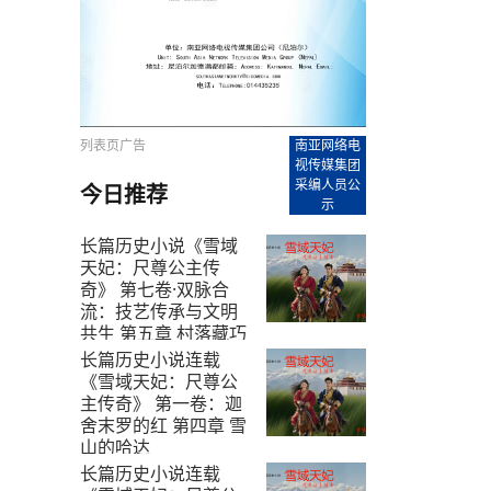
【直播回放-8】CEAN“比亚迪杯”篮球赛 冠亚军决
南亚网络电视丨尼泊尔华侨华人协
走访红狮希望 恰逢企业为员工生日
赛（安徽开源队VS中国电建队）
共产党建党100周年大合唱《我爱
尼泊尔丝合酒店宝石湖宾馆今日开
【直播回放-9】CEAN“比亚迪杯”篮球赛闭幕式
尼泊尔中资企业协会、华侨华人协
泊尔报纸发表建党百年专版
列表页广告
南亚网络电
视传媒集团
采编人员公
今日推荐
示
长篇历史小说《雪域
天妃：尺尊公主传
奇》 第七卷·双脉合
流：技艺传承与文明
共生 第五章 村落藏巧
艺
长篇历史小说连载
《雪域天妃：尺尊公
2025-8-29
主传奇》 第一卷：迦
舍末罗的红 第四章 雪
山的哈达
长篇历史小说连载
2025-8-11