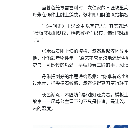
当暮色笼罩吉雪村时，次仁家的木匠坊里
丹朱在饰件上雕上莲纹，张木则用酥油漆给模
“《柱间史》里说公主‘以艺育人’，其实
“模板教我们刻纹，氆氇教我们织布，佛灯教我
了。”
张木看着刚上漆的模板，忽然想起汉地故
他，让他跟着物件学。“原来不管是汉地还是雪域
史书，可她传的巧劲，早就顺着工匠的手，和汉
丹朱把刻好的木莲递给巴桑：“你拿着这个
过木莲，指尖摸着纹路，忽然觉得刻刀变得轻
夜色渐深，木匠坊的酥油灯还亮着。模板
故事——尺尊公主留下的不只是传说，是让汉
去的温度。