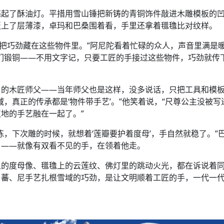
亮起了酥油灯。平措用雪山锤把新铸的青铜饰件敲进木雕模板的
板上了层薄漆，卓玛和巴桑围着看，手里还拿着氆氇比对纹样。
就是把巧劲藏在这些物件里。”阿尼陀看着忙碌的众人，声音里满是
们锻铜——不用文字记，只要工匠的手接过这些物件，巧劲就传
乡的木匠师父——当年师父也是这样，没多说话，只把工具和模
，真正的传承都是‘物件带手艺’。”他笑着说，“尺尊公主没被写
地的手艺融在一起了。”
练，下次雕的时候，就想着‘莲瓣要护着度母’，手自然就稳了。”
了——就像有双看不见的手，在领着他走。
上的度母像、氆氇上的云莲纹、佛灯里的跳动火光，都在诉说着
、蕃、尼手艺扎根雪域的巧劲，是让文明顺着工匠的手，一代一