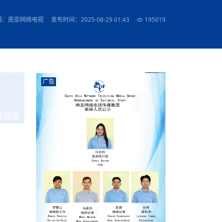
农村的发现
赞讲话（实况）
深化合作
尔代表处）
南亚网视SATV丨《米拉看中国》 第八集：广场舞
8000米之上：一位夏尔巴高山摄影师镜头中的人
赛海外预选赛尼
传承与文明共生 第六章 古道遗
南亚网视《SATV新闻会客厅》专访尼泊尔旅游局
南亚网视 SATV | 遇见环县
从教师到厨师：吉塔在加德满都推广缅甸味道
孟加拉国人被骗赴俄：合法移民沦为俄乌战场“消
选手
“无名英雄”
看世界
南亚网视 SATV |莫迪政府动作不断，对印控克什
中尼建交70周年
照片
(下)
与山
兄弟点红节：尼泊尔手足情深的神圣庆典
局长Mani Raj Lamichhane
尼泊尔赛区选拔
生今日出征大运会：在尼华侨捐
品”
马尔代夫杜拉杜环礁米德岛30吨制冰厂及50吨储
甘肃：探访祁连山——高台马营河大峡谷、小泉丹
长王博接受人
2025年米其林钥匙奖揭晓：不丹三家酒店获殊荣
辑：南亚网络电视
发布时间：2025-08-29 01:43
195019
米尔加强控制，或最终导致印度分裂
台湾乐手牵手大陆剧团 两岸戏腔共鸣
专访喜马拉雅航空总裁周恩永：云端
南亚网视丨百年华诞：绒花（侯艳琪大使）
跨国界的公益
冰设施正式启用
南亚网视 SATV | 环州故城之沙场风云
尼泊尔“疯狂蜂蜜” ：大自然馈赠的野生灵丹妙药
霞
中文志愿者服务博卡拉中尼友谊龙舟赛
军巴希姆：“亚运会就像是奥运
闻综述》
香港卫视南亚网视《一周新闻综述》2023第23期
中尼建交七十周年南亚网
新丝路
南亚网视丨《米拉看中国》第二集 走进中国 认识
从攀登世界之巅到组织巅峰探险：强·达瓦·夏尔巴
乌鸦节：崇敬阎罗使者的传统与象征意义
实施
域天妃：尺尊公主传奇》 第七
南亚网视《SATV新闻会客厅》专访尼泊尔国际电
不丹公务员人工智能技能缺口凸显 亟需开展针对
（总第039期）
视赴青海玉树系列活动报
南亚网视｜成锡忠看世界 俄乌战争会打多久？美
中国
尼泊尔中资企业协会举办第二届“华为杯”篮球赛
与“七峰探险”的传奇
南亚网视丨百年华诞：歌唱祖国（合唱，尼泊尔博
传承与文明共生 第五章 村落藏
影节入围中国影片《巴彦查干》导演复强先生
通讯：尼泊尔费瓦湖上的龙舟赛
年最大洪峰考
性培训
乐部
CCTV-4央视海外观众俱乐部向全球华侨华人拜年
道专题
前高官已经定性，美国想实现三个战略目标
（实况3）
喜马拉雅航空开通拉萨——博克拉航
卡拉华侨人华人协会）
的公益暖流
提哈尔节（灯节）：灯火辉煌与手足情深的节日
了！
香港卫视南亚网视《一周新闻综述》2023第22期
中丝路”再添通道
南亚网视丨《米拉看中国》笫三集：浓情中国 趣
普通市民写给“巴特巴特尼”董事长明·巴杜·古隆的
赛出国际友谊 中国四川龙舟队包揽首届“中尼友谊
直播
俄乌軍事冲突
南亚网视SATV丨基辅多地爆炸：激
（总第038期）
南亚网视｜成锡忠看世界 我的联合国维和行动经
味人生
尼泊尔中资企业协会举办第二届“华为杯”篮球赛
信：您必将再次崛起，而且更加强大
南亚网视丨百年华诞：亲爱的中国我爱你（佳境，
龙舟赛”全部冠军
CCTV-4尼泊尔加德满都观众俱乐部祝全球华侨华
历-经历冲突和政变，确保中国维和人员安全
（实况2）
尼泊尔总理专机出访中国，喜马拉
尼泊尔华侨华人协会推荐）
广告
展示
《欢迎来加德满都过大年》参赛视频 探索秘境尼
成锡忠看世界
南亚网视｜成锡忠看世界 我亲历的
人新年快乐、龙年大吉！
俄乌軍事冲突专题/南亚网视国际丨
香港卫视南亚网视《一周新闻综述》2023第21期
南亚网视丨《米拉看中国》 第四集：大美中国 山
辛哈杜巴宫的故事：从烈焰到重生
中国四川龙舟队包揽首届“中尼友谊龙舟赛”双冠
泊尔
事件一：孟加拉前总统被军人暗杀
署：过去10天超150万乌克兰难民
（总第037期）
南亚网视｜成锡忠看世界 佩洛西行程未包含台
河娇娆（上）
尼泊尔中资企业协会举办第二届“华为杯”篮球赛
喜马拉雅航空荣获国际IOSA认证
媒体峰会
第三届中尼媒体峰会：新中国成立75周年恭贺视
走访慰问在尼联谊企业
南亚网视SATV丨“走访在尼联谊企业
CCTV-4主持人2024新年祝词
湾，两大细节显示，她内心并未彻底放弃访台
（实况1）
频
锟铧农业在尼打造中国式高科技示
《欢迎来加德满都过大年》参赛视频 欢迎到加德
南亚网视｜成锡忠看世界 从安倍晋
俄媒：俄军已掌控乌制空权 俄乌代
香港卫视南亚网视《一周新闻综述》2023第20期
亚网视
春恭贺片
同庆新岁·共享未来——2026新年祝福视频合辑
2022北京冬奥会
好消息！由南亚网视拍摄制作的尼
满都过春节宣传片
看暗杀工具的演变，枪支最流行却
地
（总第036期）
2024年央视春晚宣传片
南亚网视｜成锡忠看世界 佩洛西今晚抵台？美航
贺北京冬奥视频被中国外交部采用
第三届中尼媒体峰会：我爱你中国
南亚网视SATV丨“走访在尼联谊企业
母快速向台海集结，解放军得用实际行动反制
直播
丝合酒店宝石湖宾馆
南亚网视 SATV | 侯艳琪大使出席
尼泊尔华侨华人协会新年恭贺视频
哥拿巴迪砖业有限公司销售量创新
视频：加德满都大学孔子学院举办龙年春节庆祝活
南亚网视｜成锡忠看世界 斯里兰卡
停火撤军问题暂未谈拢，俄乌一致
香港卫视南亚网视《一周新闻综述》2023第19期
《2023中央广播电视总台春节联欢晚会》01（央
国援尼医疗队颁发感谢状仪式
尼泊尔滑雪健儿备战2022北京冬奥
动
第三届中尼媒体峰会：尼泊尔学生合唱“我爱你中
打算继续向中印寻求信贷支持，中
（总第035期）
视授权南亚网视直播）
回放
【直播回放-10】CEAN“比亚迪杯”篮球赛闭幕式
中共百年华诞
专家：中国共产党百年历程中与侨
国”
尼泊尔中国文化中心新年恭贺视频
南亚网视SATV丨“走访在尼联谊企业
俄媒：俄军已掌控乌制空权 俄乌代
南亚网视 SATV | 中国作家雪漠尼
第十三批援尼医疗队 传承中国医疗精
尼泊尔滑雪健儿备战2022北京冬奥
《欢迎来加德满都过大年》短视频参赛作品展播
南亚网视｜成锡忠看世界 巴基斯坦
地
小说精选》新书发布暨座谈交流会
医疗骨干
001号
第三届中尼媒体峰会：祖国颂——庆祝新中国成立
尼泊尔加德满都大学孔子学院新年恭贺视频
频发，如何破局？中方应助巴方提
【直播回放-11】CEAN“比亚迪杯”篮球赛闭幕式
中国共产党百年华诞的世界期待
75周年
闪光时间｜冬奥燃起冰雪热
“狮”书共舞，未来可期——尼文版
南亚网视SATV丨“走访在尼联谊企业
新希望尼泊尔农业经济有限公司新年恭贺视频
南亚网视｜成锡忠看世界 俄乌冲突
【直播回放-7】CEAN“比亚迪杯”篮球赛 冠亚军决
南亚网络电视丨尼泊尔华侨华人协
选》在尼泊尔捐赠活动
深耕尼泊尔市场为尼民众致富带来“新
第三届中尼媒体峰会：歌曲《天佑中华》
国一邻邦濒临崩溃，幕后推手浮出
北京2022年冬奥会和冬残奥会安全
赛（安徽开源队VS中国电建队）
共产党建党100周年王冰洁独唱《
次会议召集加强场馆安保团队建设
南亚网视 SATV |丝合酒店宝石湖
南亚网视SATV丨“走访在尼联谊企业
交通安全隐患