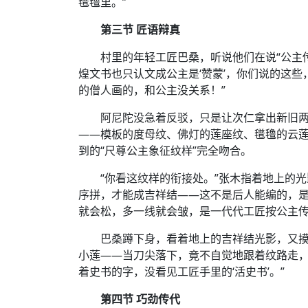
氆氇里。”
第三节 匠语辩真
村里的年轻工匠巴桑，听说他们在说“公主
煌文书也只认文成公主是‘赞蒙’，你们说的这些
的僧人画的，和公主没关系！”
阿尼陀没急着反驳，只是让次仁拿出新旧
——模板的度母纹、佛灯的莲座纹、氆氇的云莲
到的“尺尊公主象征纹样”完全吻合。
“你看这纹样的衔接处。”张木指着地上的
序拼，才能成吉祥结——这不是后人能编的，是当
就会松，多一线就会皱，是一代代工匠按公主传
巴桑蹲下身，看着地上的吉祥结光影，又
小莲——当刀尖落下，竟不自觉地跟着纹路走，
着史书的字，没看见工匠手里的‘活史书’。”
第四节 巧劲传代