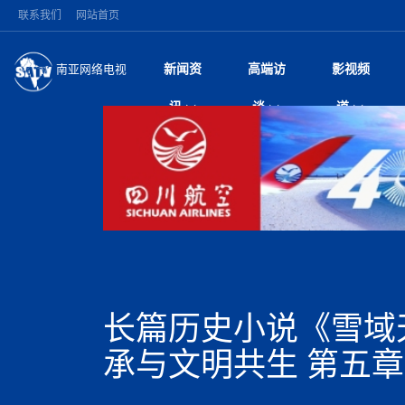
联系我们
网站首页
新闻资
高端访
影视频
南亚网络电视
今日头条
名人访谈
加德满都新版交通总
微电
“
讯
谈
道
马 快速通道军地协
风
国际新闻
全球人物
美方暂缓对伊军事打
电视
从
议即可取消开战计
局
深耕中尼友谊 西藏
视
中国新闻
创业故事
（长江十年行）金
电影
车
缔结引领边境合作
神与长江文化交融
巫
印度马哈拉施特拉邦
日
中
经济新闻
凡人故事
消费火爆出口疲软 
纪录
她
律
突发：西藏林芝市墨
中
困境亟待破局
好评中国丨向实向
扎
10千米
美国促成加沙历史性
环球观察
尼泊尔取消国际藏学
宣传
始
除武装 以色列将逐
专
中
中国政策
尼电动新车市占率全
时政微观察丨以侨
深
尼泊尔国民议会审议
中
一带一路
2026“一带一路”年
微直
地近八成市场
倒
中
拟提高至10万美元
国际足联：对阿根
“稳”等
巴基斯坦西南部煤矿
为展开调查
持刀闯馆案进入公诉
中
南亚网评
南亚网评｜多重考验
微短
PPA审批持续停滞 
查整改
尼
苹果公司首次暗示新版
泊
长篇历史小说《雪域
共识推进善治
东西问｜强晓云：“
水电投资承压
被俘尼泊尔青年讲述
推
为额外算力买单
日本熊本突发强震致
丝路故事
世界从中国两会探
影视资
高质量合作的“黄金
也不愿归国
面停运
青海海南州兴海县接连
南亚网评：邻国外交
承与文明共生 第五章
尼泊尔政府推出“真
县7个乡镇设施受损
专
图说南亚
2026年尼泊尔世
源在于国家能力赤
接单啦！“世界超市”
75年沧桑蝶变，西
一位百万卢比得主
美军称已完成最新
尔
情合影
意义？
全球华人
全国侨务工作会议在
执政百日舆情多发 
阿富汗尼姆鲁兹“丝
尼泊尔总理巴伦德拉
尼泊尔巴伦政府将分