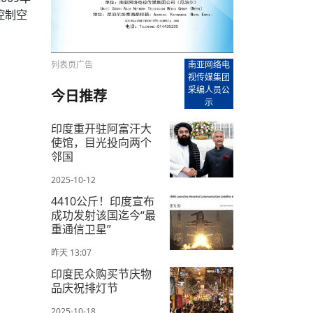
【直播回放-8】CEAN“比亚迪杯”篮球赛 冠亚军决
南亚网络电视丨尼泊尔华侨华人协
走访红狮希望 恰逢企业为员工生日
控制空
赛（安徽开源队VS中国电建队）
共产党建党100周年大合唱《我爱
尼泊尔丝合酒店宝石湖宾馆今日开
【直播回放-9】CEAN“比亚迪杯”篮球赛闭幕式
尼泊尔中资企业协会、华侨华人协
泊尔报纸发表建党百年专版
列表页广告
南亚网络电
视传媒集团
采编人员公
今日推荐
示
印度重开驻阿富汗大
使馆，目光投向两个
邻国
2025-10-12
4410公斤！印度宣布
成功发射该国迄今“最
重通信卫星”
昨天 13:07
印度民众购买节庆物
品庆祝排灯节
2025-10-18