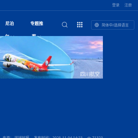
登录
注册
尼泊
专题推
简体中/选择语言
馆发布安全防
复盘：尼印关系转折如何间接影
综合
印度“蟑螂运动”升级：万名学生无视禁令游行 警方
尼泊尔头条
视频| 中国驻尼泊尔使馆举办招待会 隆重庆祝中
首届中尼媒体峰会
尼泊尔加德满都加强控烟措施 保障公众健康和无
“首届中尼媒体峰会”系列报道六：
尔
荐
境局势
催泪瓦斯驱散致180人受伤
国人民解放军建军99周年
烟消费环境
助农致富
国文化中心成
军西班牙队颁奖
泊尔
华为尼泊尔公司举办2026 科技前沿：媒体对话 助
综合新闻
视频| 南亚网视航拍加德满都：蓝花楹怒放的城市
2023年中尼投资与经贸论
尼泊尔拉利特普尔市 客车撞上高架桥致1死19伤
中尼投资与经贸论坛举办：总理普
的第二故乡
力尼泊尔数字化转型
坛
吉祥灯揭幕
主席班达里
香”约：一座城与一枚香包双向
美国男子涉嫌非法越境进入尼泊尔 在印尼边境被
视频| “锦绣天府·安逸四川”文旅交流座谈会在尼泊
尼泊尔油罐车为避让野鹿侧翻起火 消防一小时成
“首届中尼媒体峰会”系列报道四：凝
赋能ICT发
家亲》摄制组志愿者演员招聘启
奇谈
巴基斯坦卡拉奇购物中心发生重大火灾 已致至少
旅游头条
晓谈天下丨美国人类学者马立安：深圳精神就是
世界第12高峰布洛阿特峰突发雪崩 知名登山家普
奖项出炉！罗德里斩获金球奖 西
捕
尔加德满都成功举办
视频| 加德满都东出口大升级! 苏雅尔维纳亚克至
功控制火势
尼泊尔医学教育委员会领导层空缺致入学考试停滞
进中尼友好
1人死亡
“闯”
中尼友谊龙舟赛
尔萨带队团队失联
国文化中心成
荣誉
尼泊尔巴克塔普尔 新年迎来旅游高峰
杜利凯尔六车道高速加速建设中
约6万考生面临不确定性
尔
路”合作与创
域天妃：尺尊公主传奇》 第七
游眼
孟加拉前总理卡莉达·齐亚因病情“非常危急”入院治
徒步旅行
走进蓝毗尼：探寻佛陀诞生地的和平与宁静
尼泊尔春季徒步热升温 官方呼吁加强环保与安全
雪域，两度西行赴拉萨
印度下调汽油、柴油及航空煤油出口关税 新税率6
视频|湖北十堰绿松石文化展西安举办：一石牵秦
尼泊尔本财年发力稳就业 计划创造十万岗位 重拳
“首届中尼媒体峰会”系列报道五：尼
四川航空
传承与文明共生 第九章 金顶凝
疗
成都大运会
意识
费发布启事（面
正式实施“世代禁烟令”
开普省安全部队与巴塔恐怖分子冲突升级，造成民
南亚网络电视丨特朗普称如果选举人团投票给拜
高院裁决倒逼产业转型 奇特旺大象骑游存废引争
默默无闻”到全球竞争者
月1日起生效
尼泊尔经济运行简报，金融承压与发展调整并行
楚 青绿赴长安
视频| 朱红漫天：尼泊尔新年最“红”的节日
整治海外务工诈骗
尼泊尔外交部首办“知识论坛” 推动学术研究与外交
带一路”
院选举答记者
赛尼泊尔赛区预
原创
斯里兰卡监狱爆发帮派大乱斗 已致25死百余人受
上榜酒店
尼泊尔迎来正宗中国味：福盛中餐厅盛大开业
加德满都旅馆：泰美尔区的传奇与地标
众大规模逃离家园
登，他将离开白宫
视频| 千年雨神巡游：尼泊尔拉托·马钦德拉纳特
议 伦理保护与地方民生两难博弈
展览在尼泊尔
决策深度融合
行：故土羁绊与青年外流困境交
伤 军方紧急入驻维稳
杭州亚运会
纪实
孟加拉国土豆供过于求，价格跌破每公斤20塔卡
节的信仰与狂欢
木斯塘——从外国人的目的地，到如今尼泊尔人的
“致命一击”有多快
最长寿奥运冠军离世
印度多地遭遇极端热浪 新德里气温突破45°C
斯瓦米倡议设立瑜伽部 尼泊尔部长调侃“让腐败分
视频| 英国知名美妆品牌 The Body Shop 在帕坦
视频| 曾经打碟的手 如今签署逮捕令：苏丹·古隆
尼泊尔绝食护士抗议进入第五天 卫生部长回应并
“首届中尼媒体峰会“系列报道三：共
孔院” 短视
国记者看大运：通过体育赛事见
客厅
马尔代夫旅游业势头强劲：入境游客突破180万 中
吃喝玩乐
南亚网视《SATV新闻会客厅》专访喜马拉雅航空
加德满都迎来夜生活新地标：XO俱乐部树立全新
域天妃：尺尊公主传奇》 第七
南亚网视衷心祝愿尼泊尔人民以及全球尼泊尔朋友
旅游热土​
加德满都泰米尔雅乐轩酒店荣获环境管理认证
：趣味竞技燃
巴基斯坦削减LNG进口：取消21船合同并寻求卡
南亚网络电视丨亚洲最穷的国家不丹-拿10元人民
尼泊尔马南县：雪山、圣湖与古寺交织的高原秘境
子去冥想”
Labim Mall 正式开业
的逆袭传奇
承诺继续谈判
尼泊尔警方破获非法国际电话转接案 四人涉嫌网
演绎中尼感人故事
国仍是最大客源国
总裁周恩永：云端架虹桥 翼展新丝路
第二届中尼媒体峰会专题
标杆
安艺青、陈俐
传承与文明共生 第八章 塔基藏
斯里兰卡百年最强飓风致茶园成“荒地” 工人生计受
们德赛节快乐！
纪实
塔尔供气调整
孟加拉辍学率上升令人担忧
币，在不丹能干什么
南亚网视SATV｜探访加德满都文殊菩萨修行地勋
春天吞噬了冬
伤留在“记忆阁楼”
络博彩被捕
文明互鉴 首部直译尼泊尔文版
南京造！
影星维杰“逆袭”登顶！印度一邦政坛迎来大洗牌
尼泊尔肿瘤医
运在欢庆与惜别中落幕
肃环县
不丹举办2025全球和平祈祷节
图说尼泊尔
南亚网视 SATV | 甘肃环县3 3米大锅烹煮66只
山体滑坡地区搜救行动正在进行中
重挫
部（猴庙）感悟朝圣之旅
来尼泊尔徒步为什么购买保险至关重要？
探索奢华：加德满都附近的顶级度假村
尼泊尔持续暴雨致全境交通瘫痪 多条国道关闭 数
尼正式首发
尼泊尔比拉德讷格尔一实习医生坠楼身亡
从雪域高原到尼泊尔：第三届“石榴籽杯”草原足球
【视频】尼泊尔新政府成立以来，都做了些什么？
尼泊尔乡域冲突引舆论乱象 多家媒体社交账号传
“首届中尼媒体峰会”系列报道二：
羊，你想不想来一口？
尼泊尔中国新年系列庆祝
赛（尼泊尔赛
带来激情与欢乐
印度洋稳定成为马澳第二次高级官员会谈首要议题​
南亚网视《SATV新闻会客厅》专访中国著名导演
Alev Kebab Sultanate 尼泊尔第一家土耳其中东
​释迦牟尼佛诞辰2569周年：千年智慧的当代回响
化中尼文旅合
访尼泊尔
巴基斯坦旁遮普省遭严重雾霾侵袭，多城空气质量
安徽凌家滩文化图片展在孟加拉国开幕
南亚网络电视丨为何中丹边境通婚普遍？看了不丹
百游客被困
吃太多烤红薯（不是因为容易
邀请赛6月20日山南启幕，跨国球队共逐绿茵
播煽动性内容遭整治
网传涉宗教国策协议引争议 尼泊尔官方紧急辟
结硕果
华诞
尼泊尔节日
南亚网视丨百年华诞：草原上升起不落的太阳（关
话动
一个无需择日的吉日：走进尼泊尔的Akshaya
谢飞先生
风味餐厅
风自山谷北--中国甘肃摄影家尼泊尔摄影展览
 加都大学苏
域天妃：尺尊公主传奇》 第七
斯里兰卡飓风死亡人数超过200人
达危险水平
姑娘真实生活，难怪想嫁到中国！
南亚网视SATV丨尼泊尔博达纳大佛塔
探索喜马拉雅山：尼泊尔徒步指南系列 - 系列 I
瓦尔纳巴斯博物馆酒店（Varnabas Museum
外开放
一届亚运会”闭幕，未来，何以
不丹帕罗嘎查乡向日葵产量占全国一半 农户盼增
谣：未签署任何正式协定
利宁，中国水电十一工程局上马相迪电站运维项
Tritiya
"抵尼 加都
南亚网视 SATV | 环州故城！环县
传承与文明共生 第七章 寺壁藏
尔乒乓球选手：中国队太强，想
马尔代夫实施“世代烟草禁令” 教育部长称开创全球
视频 | 中华人民共和国成立75周年庆祝活动在多
hotel）今天开业
州参加亚运会
孟加拉国登革热感染病例超1.5万 死亡58人
大型榨油设备
11次登顶珠峰刷新女性纪录！“山地女王”拉克巴·
中国
旅游故事
目）
外国青年“看中国” 巴西圣保罗大学教授-向世界展
第三届中尼媒体峰会
尼泊尔登顶传奇明玛·夏尔巴：从登山者到行业引
赛在加德满都隆
先例
南亚网视 SATV | 加德满都市展开河道垃圾清理活
加德满都“中国美食城”盛大开业 带来地道中餐与超
最美尼泊尔风景图
斯里兰卡铁路系统迎变革：内阁决议招聘女性担任
国举办
—医疗队护航
飞航线
夏巴兹总理将派遣巴基斯坦青年赴沙特参与“2030
南亚网络电视丨印军闯下弥天大祸！机枪扫射联合
南亚网络电视丨中国版的“马尔代夫”，海水清澈风
夏尔巴：荣光背后是半生漂泊与坚韧重生
23名登山者成功登顶乔戈里峰
示不一样的中国
领者 珠峰登山经济重回本土掌控
【相约帕坦杜巴广场】卡蒂克舞节：尼泊尔最古老
动 改善河道生态环境
南亚网视 SATV | 秒懂！环州故城的“由来”
值体验
启中尼文化交流
司机、站长等核心岗位
愿景”项目
国车队，或永久失去入常资格
景如画，宛如画中世界
木斯塘圣塔玛尼酒店被评为“2024最佳新酒店”
破百，印度总理莫迪点赞
不丹赌博与线上诈骗问题严峻 政府加强打击但挑
体育
中尼龙舟赛
视频| 从城市漫步到乡村漫步：外国创作者在中国
喜马拉雅航空
中尼友谊龙舟赛新闻发布会：中国驻尼使馆王欣参
中尼航线迎新契机 喜马拉雅航空与
南亚网视丨百年华诞：少年（合唱，中国电建尼泊
的文化舞蹈盛典，延续三百年的信仰与艺术
诊：温情守护
域天妃：尺尊公主传奇》 第七
尔参赛队员武术比赛赢得喝彩
马尔代夫实施“世代禁烟令” 外国游客也需遵守
第 10 届纹身大会4 月 7 日-9 日在加德满都举行
视频：第16届“汉语桥”世界中学生中文比赛 一号
都
战仍存
来源： 环球时报
发布时间：2025-11-04 14:23
71323