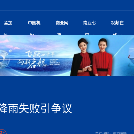
孟加
中国机
南亚网
南亚七
视频在
阿里代表团访尼圆满收官 友城
影
中国电影节”在尼泊尔首都加德满都正式开幕 《大
孟加拉头条
微电影《一缕阳光》
中国驻尼使馆
孟加拉国东南部暴雨引发洪灾滑坡 44人遇难超百
文化﹒艺术
尼泊尔雨季将至灾害风险攀升 中使
印度新闻
喜马拉雅地缘博弈
视频
拉
构
事
国
线
开启发展新篇
杀》导演兼编剧张琪接受南亚网视专访
万人受困 救援受阻
疫重要提醒
响1962年中印边
击 特朗普：美伊尽快达成协
剧
“拆改”到“经营”：中国城市更新如何在存量中破
华侨华人
22集电视剧《山海情》尼语版 第二十二集
中国文化中心
芒果促进中孟贸易关系
娱乐﹒体育
“我和中国的故事——庆祝尼泊尔中
尼泊尔新闻
特朗普为世界杯冠
新尼
深汕微电影《新生活》
划
？
立十周年”征文系列之一：中国是我
脱县发生4.6级地震 震源深度
频丨探秘富贵车业掌舵人巫兴贵的非凡之路
孟加拉国暴发数十年来最严重麻疹疫情 死亡儿童
张茂明大使拜会尼泊尔联邦院新任副
甘肃庆阳二十一载“
沙水拍云崖暖：云南推动长征精
院
轮载初心 实干赴征程——探秘富贵车业掌舵人
旅游文化
中资企业协会
乔治亚·马洛尼抱怨孟加拉国出售劳工签证
生活﹒健康
华为深耕尼泊尔二十余年：以人才培养
巴基斯坦新闻
南亚网视《中尼一
开心
22集电视剧《山海情》尼语版 第二十一集
超过500人
孟加拉国智库学者访华团一行访问南亚研究所
奔赴
2026世界杯各大
微电影《东方梦》
共生
兴贵的非凡之路
展，共筑数字未来
事
2
一建筑倒塌 已致9人死亡
本搅局南海，日学者警告：日本正图谋南下将菲
“我和中国的故事——庆祝尼泊尔中
班牙包揽三大重磅
尼建交70周年系列报道十三丨南亚网视专访尼
张茂明大使拜会尼泊尔内政部长阿亚
尼泊尔数字经济陷入单向发展
片
的柜台 她的世界
娱乐体育
纪录片丨喜马拉雅情缘系列之北大的奥妮卡
华侨华人协会
巴基斯坦世界最佳保龄球阵容：阿夫里迪
本网原创
香港职业生涯协会访尼：聚焦“一带一
孟加拉国新闻
长篇历史小说《雪
新旅
宾打造成桥头堡
“如果我没有戒酒，我就不可能成为一名作家”
立十周年”征文
航空乘客权利法案 空难赔偿
友好论坛主席高亮先生
22集电视剧《山海情》尼语版 第二十集
孟加拉国宣布2月举行议会选举 为去年政治动荡后
“中国正在帮助孟加拉国实现梦想”（共创繁荣发展
散记丨八载风雪归
微电影《少年突击队》
业故事
卷·双脉合流：技艺
新向优向绿，中国经济一路向前
根异国，仁心不改--专访尼泊尔华侨友好医院创
南亚网视“2026年新年恭贺视频”免
全球首个！马尔代夫
裁军协议 哈马斯同意全面解
首次全国投票
新时代）
中国动画产业，从“
外交部发言人就尼泊尔联邦议会众议
研究会研讨会 重申坚持一个
片
生活健康
定制专属纸巾，助力品牌形象升级｜A.B.C.paper
加大孔子学院
港媒：榴莲成为中国年轻消费者时尚选择
中国驻尼使馆
第25届“汉语桥”世界大学生中文比
斯里兰卡新闻
巧
本网
人夏琛琛
纪录片丨喜马拉雅情缘系列之博克拉的“中江表哥”
孟加拉国世界杯任务开始
向在尼中资机构及企业）
步撤军
访尼人权委员会委员比肯·K·达瓦迪莉莉·塔帕：
北京希望吸引更多孟加拉国游客来中国旅游
铭记历史守望和平｜“我的南京”主题
尼建交70周年系列报道十二丨南亚网视专访尼
22集电视剧《山海情》尼语版 第十九集
问
尼泊尔廓尔喀乡村
微电影《我们的答案》
尼泊尔定制服务
选赛圆满落幕
球第二 中国新能源车垄断当
尼泊尔蓝毗尼首届“国际和平节”活动
为桥，同心筑梦
度复盘国家治理危机：政策脱离民生 粗暴执法
中国文化中心隆重开幕
生死时速！毒蛇完成
Siri AI或将收费 重度用户需
文化教育协会会长哈利仕博士
孟加拉国调整进口政策，服装制造商预计出口额将
王炯会见孟加拉国北达卡市市长阿提库·伊斯拉姆
织
享年101岁，全球
度候选汉字发布 包括“睦”“联”
播
人物访谈
特大孔子学院
国家电投五凌电力控股的孟加拉国首个综合智慧能
成都大运会
特里布文大学孔子学院作品 荣获 “最・
马尔代夫新闻
（成都大运会）外
新闻会
达卡周六早上空气质量中等
长篇历史小说《雪
逼民众走向极端
国藏族创业者在尼泊尔的咖啡梦想
纪录片丨喜马拉雅情缘系列之尼泊尔“老广”杰克
穆斯塔菲兹在上一场比赛中创保龄球胜利纪录
中铁二局尼泊尔军方公路十标项目部
廷足协在世界杯上的违规违纪行
额外增加50亿美元
孟加拉旅游产业现状
22集电视剧《山海情》尼语版 第十八集
张茂明大使拜会尼泊尔外秘拉伊
源项目开工
频征集活动特等奖
证中国发展奇迹
爆炸致34名矿工死亡
尼泊尔锐达股份有限公司——合成轻钢树脂瓦
“汉语桥”尼泊尔赛区决赛圆满落幕，
卷·双脉合流：技艺
激情 篝火欢歌庆元旦
尼泊尔首届“中国新年”系列庆祝活动
阶段 外交部再次敦促日方彻
柏林中国文化中心举办诗歌诵读会《
英媒：不要把童年创
尼建交70周年系列报道十一丨南亚网视专访尼
奇葩的孟加拉：女性执政，性交易却合法化，工人
千年典籍赋能中尼
“苏超”冠军奖杯，
接踵而至 巴伦政府亟需凝聚
剧
视频新闻
20集微短剧《爱在加德满都》第2集
援尼医疗队
嫦娥六号暴雨中起飞，诠释嫦娥奔月之美！
杭州亚运会
中国援尼医疗队协调捐赠新车 助力
不丹新闻
境外媒体：杭州亚
中国甘
莎摘得桂冠
巧
尼泊尔281个水电项目遇阻 万亿
“Vinnata”品牌开启征程
泊尔新锐政坛女性高塔姆履职百日谈：大刀阔斧
纪录片丨喜马拉雅情缘系列之幸福的“中间人”
谢哈布丁当选孟加拉国新任总统
天》
马列）党员续期进展缓慢 逾
尔华人华侨协会 促统会 会长
孟加拉国登革热死亡病例升至283例，专家预警11
每天流汗又流血
卡拉姆·阿里90 岁高龄仍不戴眼镜看报纸
《佛国记》于蓝毗
降雨失败引争议
院提升服务能力
中国—中亚精神”如何照亮区域
历史首次！孟加拉帕德玛大桥铁路连接线传来好消
第23届“汉语桥”世界大学生中文比
大运会给成都市民
俄乌战场经历 坦言宁愿返俄
穆萨货运双线开通！响应全球，携手开启新篇章
司法改革 深耕青年政治传承
南航与文旅机构共庆中国旅游日，深
青海省玉树藏族自治州商务考察团到
完成续期
多人受伤 列车脱轨、交通全
月后仍处高风险期
冬天，真不建议你
寻发展确定性
讯
图说孟加拉
续集热潮席卷尼泊尔影坛：是故事延续还是单纯逐
中国在尼企业
专访：世界贸易组织官员关注孟加拉国脱离最不发
拉萨⇌加德满都直飞航班每周一班
百年
时代”？
20集微短剧《爱在加德满都》第1集
息
南亚网视祝大家新年快乐：砥砺前行，再创辉煌！
区）决赛圆满落幕
第24届“汉语桥”尼泊尔赛区决赛收官
长篇历史小说《雪
孟加拉国第一座现代化大型污水处理厂竣工 中
作
发生5.7级、5.8级地震 全
纪录片丨喜马拉雅情缘系列之弄堂里的尼泊尔餐厅
12月28日孟加拉国首条轻轨正式开通
斯里兰卡中国文化中心图书馆正式对
胖）
潮评丨“史上最好的
利？
达国家平稳过渡
反复陷入僵局 尼泊尔困局根
援尼医疗队首批中医设备及"侨胞药箱
庆山夺冠
卷·双脉合流：技艺
成都大运会｜尼泊
实账单百万富翁计划” 每日诞生
南亚网视新闻会客厅片头
方：“一带一路”倡议造福伙伴国又一例证
 暂无人员伤亡
访丨塞中经贸合作迈向产业链深度融合——访塞
尼泊尔武术运动员今日启程赴中国湖
“心向远方”？
界小姐冠军出炉 新晋佳丽同台温
米拉看
字
义乌“焕新”开市
诊疗中心服务能力温情双升级
藏发展之路为何具有世界借鉴
孟加拉国的能源计划因燃料危机而面临天然气困境
视频：尼泊尔层峦叠嶂的朱加尔雪山
第22届“汉语桥”世界大学生中文比
巧
看大熊猫
一轮对伊朗的打击行动
维亚工商会主席查代日
绿茵驰骋展英姿 白衣守护践仁心—
赛前强化训练和交流学习
喜马拉雅航空开通拉萨-加德满都直
重举行
加大孔院举办“儒韵华彩”文化周 开
异域味蕾碰撞 瞬间穿越故乡——汉源餐厅
尼泊尔纪录片《从零到8848》亚特兰大首映 聚焦
“中国正在帮助孟加拉国实现梦想”
孟加拉国反对派不参加下届大选
中尼友谊足球赛
印度代表队奖牌数
京召开 习近平重要指示为新
娱乐
尼泊尔各界呼吁理性看待施
绸之路桥”完工 投入使用提升区
河北第16批援尼医疗队加德满都义
李尚福会见孟加拉国海军参谋长
视频 | 美丽的村庄“多拉乐加特”
新篇章
长篇历史小说《雪
成都大运会：尼泊
·沙阿主持召开资本市场高层
别会见中印两国驻尼大使 释
最短登顶路线与气候议题
喜马拉雅航空正式复航重庆=加德满
责任编辑：南亚网视