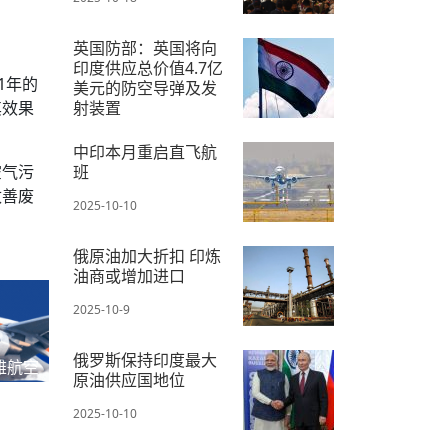
英国防部：英国将向
印度供应总价值4.7亿
1年的
美元的防空导弹及发
其效果
射装置
2025-10-10
中印本月重启直飞航
空气污
班
改善废
2025-10-10
俄原油加大折扣 印炼
油商或增加进口
2025-10-9
俄罗斯保持印度最大
雅航空
原油供应国地位
2025-10-10