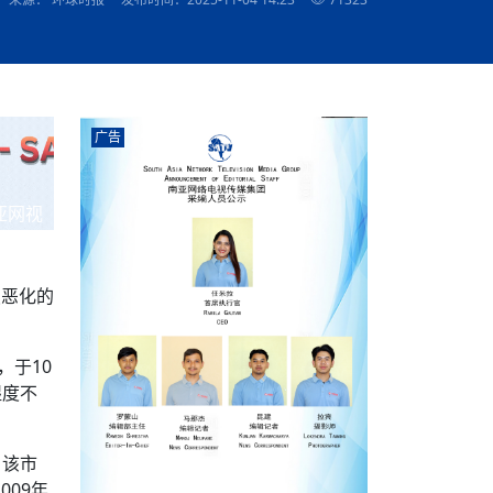
农村的发现
赞讲话（实况）
深化合作
尔代表处）
南亚网视SATV丨《米拉看中国》 第八集：广场舞
8000米之上：一位夏尔巴高山摄影师镜头中的人
赛海外预选赛尼
传承与文明共生 第六章 古道遗
南亚网视《SATV新闻会客厅》专访尼泊尔旅游局
南亚网视 SATV | 遇见环县
从教师到厨师：吉塔在加德满都推广缅甸味道
孟加拉国人被骗赴俄：合法移民沦为俄乌战场“消
选手
“无名英雄”
看世界
南亚网视 SATV |莫迪政府动作不断，对印控克什
中尼建交70周年
照片
(下)
与山
兄弟点红节：尼泊尔手足情深的神圣庆典
局长Mani Raj Lamichhane
尼泊尔赛区选拔
生今日出征大运会：在尼华侨捐
品”
马尔代夫杜拉杜环礁米德岛30吨制冰厂及50吨储
甘肃：探访祁连山——高台马营河大峡谷、小泉丹
长王博接受人
2025年米其林钥匙奖揭晓：不丹三家酒店获殊荣
米尔加强控制，或最终导致印度分裂
台湾乐手牵手大陆剧团 两岸戏腔共鸣
专访喜马拉雅航空总裁周恩永：云端
南亚网视丨百年华诞：绒花（侯艳琪大使）
跨国界的公益
冰设施正式启用
南亚网视 SATV | 环州故城之沙场风云
尼泊尔“疯狂蜂蜜” ：大自然馈赠的野生灵丹妙药
霞
中文志愿者服务博卡拉中尼友谊龙舟赛
军巴希姆：“亚运会就像是奥运
闻综述》
香港卫视南亚网视《一周新闻综述》2023第23期
中尼建交七十周年南亚网
新丝路
南亚网视丨《米拉看中国》第二集 走进中国 认识
从攀登世界之巅到组织巅峰探险：强·达瓦·夏尔巴
乌鸦节：崇敬阎罗使者的传统与象征意义
实施
域天妃：尺尊公主传奇》 第七
南亚网视《SATV新闻会客厅》专访尼泊尔国际电
不丹公务员人工智能技能缺口凸显 亟需开展针对
（总第039期）
视赴青海玉树系列活动报
南亚网视｜成锡忠看世界 俄乌战争会打多久？美
中国
尼泊尔中资企业协会举办第二届“华为杯”篮球赛
与“七峰探险”的传奇
南亚网视丨百年华诞：歌唱祖国（合唱，尼泊尔博
传承与文明共生 第五章 村落藏
影节入围中国影片《巴彦查干》导演复强先生
通讯：尼泊尔费瓦湖上的龙舟赛
年最大洪峰考
性培训
乐部
CCTV-4央视海外观众俱乐部向全球华侨华人拜年
道专题
前高官已经定性，美国想实现三个战略目标
（实况3）
喜马拉雅航空开通拉萨——博克拉航
卡拉华侨人华人协会）
的公益暖流
提哈尔节（灯节）：灯火辉煌与手足情深的节日
了！
香港卫视南亚网视《一周新闻综述》2023第22期
中丝路”再添通道
南亚网视丨《米拉看中国》笫三集：浓情中国 趣
普通市民写给“巴特巴特尼”董事长明·巴杜·古隆的
广告
赛出国际友谊 中国四川龙舟队包揽首届“中尼友谊
直播
俄乌軍事冲突
南亚网视SATV丨基辅多地爆炸：激
（总第038期）
南亚网视｜成锡忠看世界 我的联合国维和行动经
味人生
尼泊尔中资企业协会举办第二届“华为杯”篮球赛
信：您必将再次崛起，而且更加强大
南亚网视丨百年华诞：亲爱的中国我爱你（佳境，
龙舟赛”全部冠军
CCTV-4尼泊尔加德满都观众俱乐部祝全球华侨华
历-经历冲突和政变，确保中国维和人员安全
（实况2）
尼泊尔总理专机出访中国，喜马拉
尼泊尔华侨华人协会推荐）
展示
《欢迎来加德满都过大年》参赛视频 探索秘境尼
成锡忠看世界
南亚网视｜成锡忠看世界 我亲历的
人新年快乐、龙年大吉！
俄乌軍事冲突专题/南亚网视国际丨
香港卫视南亚网视《一周新闻综述》2023第21期
南亚网视丨《米拉看中国》 第四集：大美中国 山
辛哈杜巴宫的故事：从烈焰到重生
中国四川龙舟队包揽首届“中尼友谊龙舟赛”双冠
泊尔
事件一：孟加拉前总统被军人暗杀
署：过去10天超150万乌克兰难民
（总第037期）
亚网视
南亚网视｜成锡忠看世界 佩洛西行程未包含台
河娇娆（上）
尼泊尔中资企业协会举办第二届“华为杯”篮球赛
喜马拉雅航空荣获国际IOSA认证
媒体峰会
第三届中尼媒体峰会：新中国成立75周年恭贺视
走访慰问在尼联谊企业
南亚网视SATV丨“走访在尼联谊企业
CCTV-4主持人2024新年祝词
湾，两大细节显示，她内心并未彻底放弃访台
（实况1）
频
锟铧农业在尼打造中国式高科技示
《欢迎来加德满都过大年》参赛视频 欢迎到加德
南亚网视｜成锡忠看世界 从安倍晋
俄媒：俄军已掌控乌制空权 俄乌代
香港卫视南亚网视《一周新闻综述》2023第20期
春恭贺片
同庆新岁·共享未来——2026新年祝福视频合辑
2022北京冬奥会
好消息！由南亚网视拍摄制作的尼
满都过春节宣传片
看暗杀工具的演变，枪支最流行却
地
（总第036期）
2024年央视春晚宣传片
南亚网视｜成锡忠看世界 佩洛西今晚抵台？美航
贺北京冬奥视频被中国外交部采用
第三届中尼媒体峰会：我爱你中国
南亚网视SATV丨“走访在尼联谊企业
母快速向台海集结，解放军得用实际行动反制
续恶化的
直播
丝合酒店宝石湖宾馆
南亚网视 SATV | 侯艳琪大使出席
尼泊尔华侨华人协会新年恭贺视频
哥拿巴迪砖业有限公司销售量创新
视频：加德满都大学孔子学院举办龙年春节庆祝活
南亚网视｜成锡忠看世界 斯里兰卡
停火撤军问题暂未谈拢，俄乌一致
香港卫视南亚网视《一周新闻综述》2023第19期
《2023中央广播电视总台春节联欢晚会》01（央
国援尼医疗队颁发感谢状仪式
尼泊尔滑雪健儿备战2022北京冬奥
动
第三届中尼媒体峰会：尼泊尔学生合唱“我爱你中
打算继续向中印寻求信贷支持，中
（总第035期）
视授权南亚网视直播）
回放
【直播回放-10】CEAN“比亚迪杯”篮球赛闭幕式
中共百年华诞
专家：中国共产党百年历程中与侨
国”
尼泊尔中国文化中心新年恭贺视频
南亚网视SATV丨“走访在尼联谊企业
俄媒：俄军已掌控乌制空权 俄乌代
，于10
南亚网视 SATV | 中国作家雪漠尼
第十三批援尼医疗队 传承中国医疗精
尼泊尔滑雪健儿备战2022北京冬奥
《欢迎来加德满都过大年》短视频参赛作品展播
南亚网视｜成锡忠看世界 巴基斯坦
地
小说精选》新书发布暨座谈交流会
医疗骨干
001号
第三届中尼媒体峰会：祖国颂——庆祝新中国成立
尼泊尔加德满都大学孔子学院新年恭贺视频
频发，如何破局？中方应助巴方提
湿度不
【直播回放-11】CEAN“比亚迪杯”篮球赛闭幕式
中国共产党百年华诞的世界期待
75周年
闪光时间｜冬奥燃起冰雪热
“狮”书共舞，未来可期——尼文版
南亚网视SATV丨“走访在尼联谊企业
新希望尼泊尔农业经济有限公司新年恭贺视频
南亚网视｜成锡忠看世界 俄乌冲突
【直播回放-7】CEAN“比亚迪杯”篮球赛 冠亚军决
南亚网络电视丨尼泊尔华侨华人协
选》在尼泊尔捐赠活动
深耕尼泊尔市场为尼民众致富带来“新
第三届中尼媒体峰会：歌曲《天佑中华》
国一邻邦濒临崩溃，幕后推手浮出
北京2022年冬奥会和冬残奥会安全
赛（安徽开源队VS中国电建队）
共产党建党100周年王冰洁独唱《
，该市
次会议召集加强场馆安保团队建设
009年
南亚网视 SATV |丝合酒店宝石湖
南亚网视SATV丨“走访在尼联谊企业
交通安全隐患