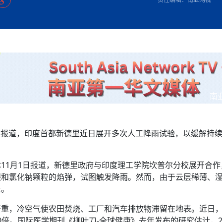
方向
大会开幕
侨胞健康
课程从“试试看”变为“抢着报”
第16届“汉语桥”世界中学生中文比
卷·双脉合流：技艺
者信心
号
投资孟加拉国以帮助它到 2041 年成为发达国家
志愿者：亚运赛场的
尼泊尔赫塔乌达举行大型集会
成锡忠
泊尔赛区比赛在加德满都举行
珍
孟加拉国表示，缅甸必须为罗兴亚人的遣返建立信
中国民族音乐会走进尼泊尔 金钟之星民乐团带来
第十七届“汉语桥” 第四届“汉语秀”
尼泊尔18名大学
耗
《中尼一家亲》微短剧主创首聚 共绘 “一带一路”
南亚网视特别推荐 | 中工国际董事
曲大赛巴西赛区收官：唤起家国
协会第五届“比亚迪杯”篮球比
活动引朝野反思 坚守一中原
“归乡”！今日叩关洛阳，丝路雄
视频：中国援尼医疗队蓝毗尼义诊：
—中国科学家林占熺的“绿色
任和安全
浓郁的中国文化体验(实况3）
赛落幕
款助力相送
友好新篇
沙特阿拉伯与孟加拉国签署合作协议，成立联合商
民网专访
东京奥运会跳高冠
开放新格局
《一周新
一）
道
暖流
“汉语桥”线上团组项目在尼泊尔开始
长篇历史小说《雪
业委员会
会前的奥运会”
2起灾害 致3死21伤 蛇咬、山
卷·双脉合流：技艺
《Jerry on Top》在尼泊尔开拍，父子档首同台引
尼泊尔上马相迪A水电站成功应对今
观众俱
五四”精神主题座谈会在首尔举
确定：朱杨柱、张志远、黎家盈
泊尔沙阿政府激进施政引争议
响到现代文明通道 穿越千年
亿级产业“管理双翼”就位
中国援尼医疗队蓝毗尼义诊：跨国界
巧艺
期待
在一个变暖的世界里，孟加拉国的服装业能“不受
验
议并存
践
气候影响”吗？
视频
甜苹果》加德满都热演 以色
组图：谷地繁花绽放，春意满盈
显香港国际金融中心竞争力
中国网剧正走向“无时差”触达海外观众
多国使馆携侨界举行清明祭扫活
短视频
贬值，日本实体经济正为中东战
南
群体冲突致1死9伤 局势持续
第三届中尼
管控
华侨刘巧儿评剧社”
释放消费市场积极信号
2026新
国抗议 尼泊尔多家医院暂停
报》报道，印度首都新德里近日展开多次人工降雨试验，以缓解持
视频
直播
11月1日报道，新德里政府与印度理工学院坎普尔分校展开合作
银和氯化钠颗粒的焰弹，试图触发降雨。然而，由于云层稀薄、
止。
严重，冷空气使农田焚烧、工厂和汽车排放物滞留在地表。近日
0倍。国际医学期刊《柳叶刀-全球健康》去年发布的研究估计，2