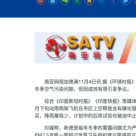
时代侨务工作指明
2026世界人工智能
政、坚守法治善治
域交通与经济
中文日益受各国重视 
会议 着力提振投资
放平衡外交积极信
社会新闻
化解局部紧张局势 
呼吁社会和谐团结
“水立方杯”中文歌
南亚网视丨中资企业
南亚网评丨纵容分裂
天山驼队3000公里
一株菌草跨越山海—
财经·三里河
平陆运河重塑广西
共鸣 展现文化认同
赛精彩摄影集锦（
则才是尼国长久正
关上演古今对话
丝路”实践
尼泊尔24小时连发4
体滑坡为主要灾害
在韩留学人员传承“
神舟二十三号乘组
新政百日观察：尼
丝绸之路：从驼铃再
低空安全司亮相 万
办
高效变革与程序争
的连接与当下的实
尼泊尔互动儿童剧《
加德满都春日盛景
港交所上市热潮彰
彩启迪多元视角
华夏英烈永铭心: 
动 缅怀海外烈士
能源危机叠加日元
尼泊尔孙萨里县爆发
火埋单
紧张 当地延长宵禁
泰国清迈成立“华人
“肯德基指数”回暖
医护人员遇袭引发全
非紧急医疗服务
南亚网视加德满11月4日讯 据《环球时
冬季空气污染问题，但因成效有限引发争议。
综合《印度斯坦时报》《印度快报》等媒体
月下旬动用两架飞机在市区上空释放含有碘化
足，降雨量极少，计划中的后续试验也被迫中
印媒称，新德里每年冬季的雾霾问题尤为
PM2.5浓度一度超过世界卫生组织建议限值的2