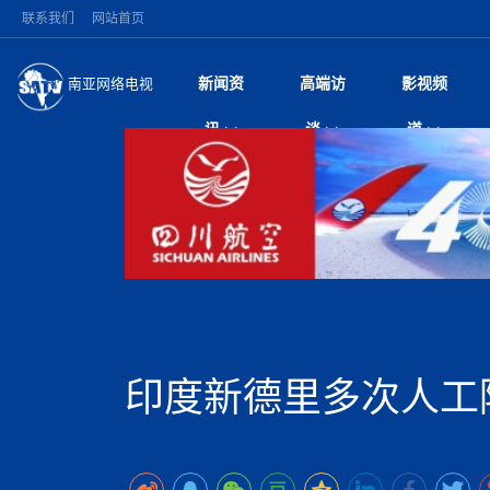
联系我们
网站首页
新闻资
高端访
影视频
南亚网络电视
今日头条
名人访谈
深耕中尼友谊 西藏
微电
“
讯
谈
道
缔结引领边境合作
风
国际新闻
全球人物
美方暂缓对伊军事打
电视
从
议即可取消开战计
局
突发：西藏林芝市墨
视
中国新闻
创业故事
（长江十年行）金
电影
车
10千米
神与长江文化交融
巫
印度马哈拉施特拉邦
日
中
经济新闻
凡人故事
消费火爆出口疲软 
纪录
她
律
尼泊尔国民议会审议
中
困境亟待破局
好评中国丨向实向
扎
拟提高至10万美元
美国促成加沙历史性
环球观察
尼泊尔取消国际藏学
宣传
始
除武装 以色列将逐
专
中
中国政策
尼电动新车市占率全
时政微观察丨以侨
深
苹果公司首次暗示新版
中
一带一路
2026“一带一路”年
微直
地近八成市场
倒
中
为额外算力买单
国际足联：对阿根
“稳”等
巴基斯坦西南部煤矿
为展开调查
持刀闯馆案进入公诉
中
南亚网评
南亚网评｜多重考验
微短
PPA审批持续停滞 
查整改
尼
尼泊尔共产党（联合
泊
印度新德里多次人工
共识推进善治
东西问｜强晓云：“
水电投资承压
被俘尼泊尔青年讲述
推
半数合格党员尚未
日本熊本突发强震致
丝路故事
世界从中国两会探
影视资
高质量合作的“黄金
也不愿归国
面停运
青海海南州兴海县接连
南亚网评：邻国外交
尼泊尔政府推出“真
县7个乡镇设施受损
专
图说南亚
2026年尼泊尔世
源在于国家能力赤
接单啦！“世界超市”
75年沧桑蝶变，西
一位百万卢比得主
美军称已完成最新
尔
情合影
意义？
全球华人
全国侨务工作会议在
执政百日舆情多发 
阿富汗尼姆鲁兹“丝
尼泊尔总理巴伦德拉
尼泊尔巴伦政府将分