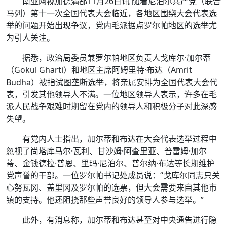
南亚网视加德满都11月26日讯 随着尼泊尔共产党（联合
马列）第十一次全国代表大会临近，各地区围绕大会代表选
举的问题开始出现争议，党内毛派据点罗尔帕地区的选举尤
为引人关注。
据悉，政治局委员兼罗尔帕地区负责人戈库尔·加尔蒂
（Gokul Gharti）和地区主席阿姆里特·布达（Amrit
Budha）被指试图垄断选举，将亲属安排为全国代表大会代
表，引发其他领导人不满。一位地区领导人表示，许多在毛
派人民战争艰难时期留在党内的领导人和积极分子对此深感
失望。
有党内人士指出，加尔蒂和布达在大会代表选举过程中
忽视了尚塔库马尔·瓦利、甘沙姆·阿查里亚、普雷姆·加尔
蒂、金钱德拉·普恩、里玛·尼泊尔、普尔纳·布达等长期维护
党声誉的干部。一位罗尔帕书记处成员说：“戈库尔同志只关
心努瓦冈、盖里冈及罗尔帕的选票，但大会需要来自其他市
镇的支持。他还阻挠那些声誉良好的领导人参与选举。”
此外，有消息称，加尔蒂和布达甚至对中央通告进行隐