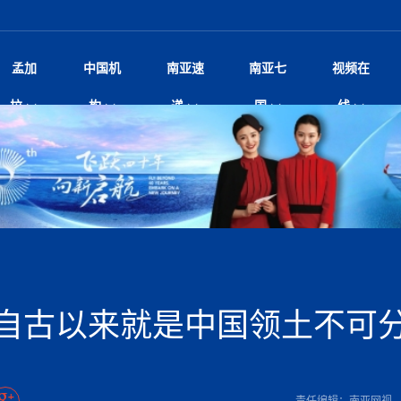
孟加
中国机
南亚速
南亚七
视频在
尼泊尔总理沙阿将单独会见中
影
中国电影节”在尼泊尔首都加德满都正式开幕 《大
孟加拉头条
微电影《一缕阳光》
中国驻尼使馆
孟加拉国东南部暴雨引发洪灾滑坡 44人遇难超百
文化﹒艺术
张茂明大使出席“全球多极化下的中国
印度新闻
喜马拉雅地缘博弈
视频
拉
构
递
国
线
杀》导演兼编剧张琪接受南亚网视专访
万人受困 救援受阻
研讨会
响1962年中印边
病逝 享年68岁 球王最坚强后
剧
媒独家专访｜内政部长苏丹·古龙：回应警暴争
华侨华人
22集电视剧《山海情》尼语版 第二十二集
中国文化中心
芒果促进中孟贸易关系
娱乐﹒体育
“我和中国的故事——庆祝尼泊尔中
尼泊尔新闻
特朗普为世界杯冠
新尼
深汕微电影《新生活》
、Z世代正义、宗教冲突与施政质疑
立十周年”征文系列之一：中国是我
 尼泊尔沙阿政府深陷治理危
频丨探秘富贵车业掌舵人巫兴贵的非凡之路
孟加拉国暴发数十年来最严重麻疹疫情 死亡儿童
尼泊尔雨季将至灾害风险攀升 中使
甘肃庆阳二十一载“
沙水拍云崖暖：云南推动长征精
院
轮载初心 实干赴征程——探秘富贵车业掌舵人
旅游文化
中资企业协会
乔治亚·马洛尼抱怨孟加拉国出售劳工签证
生活﹒健康
华为深耕尼泊尔二十余年：以人才培养
巴基斯坦新闻
南亚网视《中尼一
开心
22集电视剧《山海情》尼语版 第二十一集
超过500人
孟加拉国智库学者访华团一行访问南亚研究所
疫重要提醒
奔赴
2026世界杯各大
微电影《东方梦》
共生
兴贵的非凡之路
展，共筑数字未来
事
2
击案致9人死亡 14岁枪手先杀
“拆改”到“经营”：中国城市更新如何在存量中破
“我和中国的故事——庆祝尼泊尔中
班牙包揽三大重磅
尼建交70周年系列报道十三丨南亚网视专访尼
尼泊尔数字经济陷入单向发展
片
的柜台 她的世界
娱乐体育
纪录片丨喜马拉雅情缘系列之北大的奥妮卡
华侨华人协会
巴基斯坦世界最佳保龄球阵容：阿夫里迪
本网原创
香港职业生涯协会访尼：聚焦“一带一
孟加拉国新闻
长篇历史小说《雪
新旅
？
“如果我没有戒酒，我就不可能成为一名作家”
立十周年”征文
行医用及工业用大麻种植法案
友好论坛主席高亮先生
22集电视剧《山海情》尼语版 第二十集
孟加拉国宣布2月举行议会选举 为去年政治动荡后
“中国正在帮助孟加拉国实现梦想”（共创繁荣发展
张茂明大使拜会尼泊尔联邦院新任副
散记丨八载风雪归
微电影《少年突击队》
业故事
卷·双脉合流：技艺
新向优向绿，中国经济一路向前
根异国，仁心不改--专访尼泊尔华侨友好医院创
南亚网视“2026年新年恭贺视频”免
全球首个！马尔代夫
证
首次全国投票
新时代）
中国动画产业，从“
爆炸致34名矿工死亡
片
生活健康
定制专属纸巾，助力品牌形象升级｜A.B.C.paper
加大孔子学院
港媒：榴莲成为中国年轻消费者时尚选择
媒体峰会
第25届“汉语桥”世界大学生中文比
斯里兰卡新闻
巧
第四届中尼媒体峰
本网
人夏琛琛
纪录片丨喜马拉雅情缘系列之博克拉的“中江表哥”
孟加拉国世界杯任务开始
向在尼中资机构及企业）
击 特朗普：美伊尽快达成协
本搅局南海，日学者警告：日本正图谋南下将菲
北京希望吸引更多孟加拉国游客来中国旅游
铭记历史守望和平｜“我的南京”主题
尼建交70周年系列报道十二丨南亚网视专访尼
22集电视剧《山海情》尼语版 第十九集
张茂明大使拜会尼泊尔内政部长阿亚
尼泊尔廓尔喀乡村
微电影《我们的答案》
尼泊尔定制服务
选赛圆满落幕
球第二 中国新能源车垄断当
尼泊尔蓝毗尼首届“国际和平节”活动
划
为桥，同心筑梦
宾打造成桥头堡
中国文化中心隆重开幕
生死时速！毒蛇完成
达现场回应媒体提问 激进言
文化教育协会会长哈利仕博士
孟加拉国调整进口政策，服装制造商预计出口额将
王炯会见孟加拉国北达卡市市长阿提库·伊斯拉姆
织
享年101岁，全球
度候选汉字发布 包括“睦”“联”
播
人物访谈
特大孔子学院
国家电投五凌电力控股的孟加拉国首个综合智慧能
成都大运会
特里布文大学孔子学院作品 荣获 “最・
马尔代夫新闻
（成都大运会）外
新闻会
俄乌战场经历 坦言宁愿返俄
达卡周六早上空气质量中等
长篇历史小说《雪
第四届中尼媒体峰
国藏族创业者在尼泊尔的咖啡梦想
纪录片丨喜马拉雅情缘系列之尼泊尔“老广”杰克
穆斯塔菲兹在上一场比赛中创保龄球胜利纪录
中铁二局尼泊尔军方公路十标项目部
额外增加50亿美元
孟加拉旅游产业现状
22集电视剧《山海情》尼语版 第十八集
外交部发言人就尼泊尔联邦议会众议
源项目开工
频征集活动特等奖
证中国发展奇迹
尼泊尔锐达股份有限公司——合成轻钢树脂瓦
“汉语桥”尼泊尔赛区决赛圆满落幕，
卷·双脉合流：技艺
激情 篝火欢歌庆元旦
尼泊尔首届“中国新年”系列庆祝活动
一建筑倒塌 已致9人死亡
阶段 外交部再次敦促日方彻
访尼人权委员会委员比肯·K·达瓦迪莉莉·塔帕：
柏林中国文化中心举办诗歌诵读会《
英媒：不要把童年创
尼建交70周年系列报道十一丨南亚网视专访尼
奇葩的孟加拉：女性执政，性交易却合法化，工人
问
千年典籍赋能中尼
“苏超”冠军奖杯，
接踵而至 巴伦政府亟需凝聚
剧
视频新闻
20集微短剧《爱在加德满都》第2集
援尼医疗队
嫦娥六号暴雨中起飞，诠释嫦娥奔月之美！
杭州亚运会
中国援尼医疗队协调捐赠新车 助力
不丹新闻
境外媒体：杭州亚
中国甘
莎摘得桂冠
巧
尼泊尔281个水电项目遇阻 万亿
“Vinnata”品牌开启征程
第四届中尼媒体峰
度复盘国家治理危机：政策脱离民生 粗暴执法
纪录片丨喜马拉雅情缘系列之幸福的“中间人”
谢哈布丁当选孟加拉国新任总统
天》
生校车事故 致包括司机在内6
尔华人华侨协会 促统会 会长
孟加拉国登革热死亡病例升至283例，专家预警11
每天流汗又流血
卡拉姆·阿里90 岁高龄仍不戴眼镜看报纸
《佛国记》于蓝毗
自古以来就是中国领土不可
院提升服务能力
中国—中亚精神”如何照亮区域
历史首次！孟加拉帕德玛大桥铁路连接线传来好消
第23届“汉语桥”世界大学生中文比
大运会给成都市民
一轮对伊朗的打击行动
穆萨货运双线开通！响应全球，携手开启新篇章
报告
逼民众走向极端
南航与文旅机构共庆中国旅游日，深
青海省玉树藏族自治州商务考察团到
裁军协议 哈马斯同意全面解
月后仍处高风险期
冬天，真不建议你
寻发展确定性
讯
图说孟加拉
续集热潮席卷尼泊尔影坛：是故事延续还是单纯逐
中国在尼企业
专访：世界贸易组织官员关注孟加拉国脱离最不发
南亚车界
拉萨⇌加德满都直飞航班每周一班
泰国高中发生恶性枪
百年
时代”？
20集微短剧《爱在加德满都》第1集
息
南亚网视祝大家新年快乐：砥砺前行，再创辉煌！
区）决赛圆满落幕
潮评丨“史上最好的
第24届“汉语桥”尼泊尔赛区决赛收官
长篇历史小说《雪
孟加拉国第一座现代化大型污水处理厂竣工 中
作
步撤军
发生5.7级、5.8级地震 全
纪录片丨喜马拉雅情缘系列之弄堂里的尼泊尔餐厅
12月28日孟加拉国首条轻轨正式开通
斯里兰卡中国文化中心图书馆正式对
胖）
利？
达国家平稳过渡
学生
反复陷入僵局 尼泊尔困局根
援尼医疗队首批中医设备及"侨胞药箱
“心向远方”？
庆山夺冠
卷·双脉合流：技艺
成都大运会｜尼泊
实账单百万富翁计划” 每日诞生
别会见中印两国驻尼大使 释
南亚网视新闻会客厅片头
方：“一带一路”倡议造福伙伴国又一例证
第四届中尼媒体峰
 暂无人员伤亡
泊尔新锐政坛女性高塔姆履职百日谈：大刀阔斧
尼泊尔武术运动员今日启程赴中国湖
界小姐冠军出炉 新晋佳丽同台温
米拉看
字
义乌“焕新”开市
诊疗中心服务能力温情双升级
藏发展之路为何具有世界借鉴
孟加拉国的能源计划因燃料危机而面临天然气困境
视频：尼泊尔层峦叠嶂的朱加尔雪山
第22届“汉语桥”世界大学生中文比
巧
看大熊猫
号
司法改革 深耕青年政治传承
绿茵驰骋展英姿 白衣守护践仁心—
赛前强化训练和交流学习
喜马拉雅航空开通拉萨-加德满都直
重举行
印度代表队奖牌数
加大孔院举办“儒韵华彩”文化周 开
异域味蕾碰撞 瞬间穿越故乡——汉源餐厅
尼泊尔纪录片《从零到8848》亚特兰大首映 聚焦
“中国正在帮助孟加拉国实现梦想”
孟加拉国反对派不参加下届大选
中尼友谊足球赛
第四届中尼媒体峰
打破自我外交惯例
京召开 习近平重要指示为新
娱乐
尼泊尔各界呼吁理性看待施
绸之路桥”完工 投入使用提升区
河北第16批援尼医疗队加德满都义
李尚福会见孟加拉国海军参谋长
视频 | 美丽的村庄“多拉乐加特”
新篇章
长篇历史小说《雪
成都大运会：尼泊
·沙阿主持召开资本市场高层
1-0力克阿根廷 时隔16年再
最短登顶路线与气候议题
外交代表
喜马拉雅航空正式复航重庆=加德满
责任编辑：南亚网视