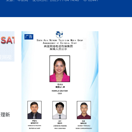
农村的发现
赞讲话（实况）
深化合作
尔代表处）
南亚网视SATV丨《米拉看中国》 第八集：广场舞
8000米之上：一位夏尔巴高山摄影师镜头中的人
赛海外预选赛尼
传承与文明共生 第六章 古道遗
“无名英雄”
南亚网视《SATV新闻会客厅》专访尼泊尔旅游局
南亚网视 SATV | 遇见环县
从教师到厨师：吉塔在加德满都推广缅甸味道
孟加拉国人被骗赴俄：合法移民沦为俄乌战场“消
选手
看世界
南亚网视 SATV |莫迪政府动作不断，对印控克什
中尼建交70周年
照片
(下)
与山
兄弟点红节：尼泊尔手足情深的神圣庆典
局长Mani Raj Lamichhane
尼泊尔赛区选拔
生今日出征大运会：在尼华侨捐
品”
马尔代夫杜拉杜环礁米德岛30吨制冰厂及50吨储
甘肃：探访祁连山——高台马营河大峡谷、小泉丹
声——南亚网视上线运营六周年
长王博接受人
2025年米其林钥匙奖揭晓：不丹三家酒店获殊荣
米尔加强控制，或最终导致印度分裂
台湾乐手牵手大陆剧团 两岸戏腔共鸣
专访喜马拉雅航空总裁周恩永：云端
南亚网视丨百年华诞：绒花（侯艳琪大使）
跨国界的公益
军巴希姆：“亚运会就像是奥运
冰设施正式启用
南亚网视 SATV | 环州故城之沙场风云
尼泊尔“疯狂蜂蜜” ：大自然馈赠的野生灵丹妙药
霞
中文志愿者服务博卡拉中尼友谊龙舟赛
闻综述》
香港卫视南亚网视《一周新闻综述》2023第23期
中尼建交七十周年南亚网
新丝路
南亚网视丨《米拉看中国》第二集 走进中国 认识
从攀登世界之巅到组织巅峰探险：强·达瓦·夏尔巴
乌鸦节：崇敬阎罗使者的传统与象征意义
实施
域天妃：尺尊公主传奇》 第七
南亚网视《SATV新闻会客厅》专访尼泊尔国际电
不丹公务员人工智能技能缺口凸显 亟需开展针对
（总第039期）
视赴青海玉树系列活动报
南亚网视｜成锡忠看世界 俄乌战争会打多久？美
中国
尼泊尔中资企业协会举办第二届“华为杯”篮球赛
与“七峰探险”的传奇
南亚网视丨百年华诞：歌唱祖国（合唱，尼泊尔博
传承与文明共生 第五章 村落藏
影节入围中国影片《巴彦查干》导演复强先生
通讯：尼泊尔费瓦湖上的龙舟赛
规待内阁审批 地铁BRT齐上
年最大洪峰考
性培训
乐部
CCTV-4央视海外观众俱乐部向全球华侨华人拜年
道专题
前高官已经定性，美国想实现三个战略目标
（实况3）
喜马拉雅航空开通拉萨——博克拉航
卡拉华侨人华人协会）
的公益暖流
提哈尔节（灯节）：灯火辉煌与手足情深的节日
调卡壳
了！
香港卫视南亚网视《一周新闻综述》2023第22期
中丝路”再添通道
南亚网视丨《米拉看中国》笫三集：浓情中国 趣
普通市民写给“巴特巴特尼”董事长明·巴杜·古隆的
广告
赛出国际友谊 中国四川龙舟队包揽首届“中尼友谊
直播
俄乌軍事冲突
南亚网视SATV丨基辅多地爆炸：激
（总第038期）
南亚网视｜成锡忠看世界 我的联合国维和行动经
味人生
尼泊尔中资企业协会举办第二届“华为杯”篮球赛
信：您必将再次崛起，而且更加强大
南亚网视丨百年华诞：亲爱的中国我爱你（佳境，
龙舟赛”全部冠军
阿里代表团访尼圆满收官 友城
CCTV-4尼泊尔加德满都观众俱乐部祝全球华侨华
历-经历冲突和政变，确保中国维和人员安全
（实况2）
尼泊尔总理专机出访中国，喜马拉
尼泊尔华侨华人协会推荐）
开启发展新篇
展示
《欢迎来加德满都过大年》参赛视频 探索秘境尼
成锡忠看世界
南亚网视｜成锡忠看世界 我亲历的
人新年快乐、龙年大吉！
俄乌軍事冲突专题/南亚网视国际丨
香港卫视南亚网视《一周新闻综述》2023第21期
南亚网视丨《米拉看中国》 第四集：大美中国 山
辛哈杜巴宫的故事：从烈焰到重生
中国四川龙舟队包揽首届“中尼友谊龙舟赛”双冠
泊尔
事件一：孟加拉前总统被军人暗杀
署：过去10天超150万乌克兰难民
（总第037期）
亚网视
南亚网视｜成锡忠看世界 佩洛西行程未包含台
河娇娆（上）
尼泊尔中资企业协会举办第二届“华为杯”篮球赛
喜马拉雅航空荣获国际IOSA认证
媒体峰会
第三届中尼媒体峰会：新中国成立75周年恭贺视
走访慰问在尼联谊企业
南亚网视SATV丨“走访在尼联谊企业
CCTV-4主持人2024新年祝词
湾，两大细节显示，她内心并未彻底放弃访台
（实况1）
频
锟铧农业在尼打造中国式高科技示
《欢迎来加德满都过大年》参赛视频 欢迎到加德
南亚网视｜成锡忠看世界 从安倍晋
俄媒：俄军已掌控乌制空权 俄乌代
香港卫视南亚网视《一周新闻综述》2023第20期
春恭贺片
同庆新岁·共享未来——2026新年祝福视频合辑
2022北京冬奥会
好消息！由南亚网视拍摄制作的尼
满都过春节宣传片
看暗杀工具的演变，枪支最流行却
地
（总第036期）
2024年央视春晚宣传片
南亚网视｜成锡忠看世界 佩洛西今晚抵台？美航
贺北京冬奥视频被中国外交部采用
第三届中尼媒体峰会：我爱你中国
南亚网视SATV丨“走访在尼联谊企业
母快速向台海集结，解放军得用实际行动反制
直播
丝合酒店宝石湖宾馆
南亚网视 SATV | 侯艳琪大使出席
尼泊尔华侨华人协会新年恭贺视频
哥拿巴迪砖业有限公司销售量创新
视频：加德满都大学孔子学院举办龙年春节庆祝活
南亚网视｜成锡忠看世界 斯里兰卡
停火撤军问题暂未谈拢，俄乌一致
香港卫视南亚网视《一周新闻综述》2023第19期
《2023中央广播电视总台春节联欢晚会》01（央
国援尼医疗队颁发感谢状仪式
尼泊尔滑雪健儿备战2022北京冬奥
动
第三届中尼媒体峰会：尼泊尔学生合唱“我爱你中
打算继续向中印寻求信贷支持，中
（总第035期）
视授权南亚网视直播）
回放
【直播回放-10】CEAN“比亚迪杯”篮球赛闭幕式
中共百年华诞
专家：中国共产党百年历程中与侨
国”
尼泊尔中国文化中心新年恭贺视频
南亚网视SATV丨“走访在尼联谊企业
俄媒：俄军已掌控乌制空权 俄乌代
南亚网视 SATV | 中国作家雪漠尼
第十三批援尼医疗队 传承中国医疗精
尼泊尔滑雪健儿备战2022北京冬奥
《欢迎来加德满都过大年》短视频参赛作品展播
南亚网视｜成锡忠看世界 巴基斯坦
地
小说精选》新书发布暨座谈交流会
医疗骨干
001号
第三届中尼媒体峰会：祖国颂——庆祝新中国成立
尼泊尔加德满都大学孔子学院新年恭贺视频
频发，如何破局？中方应助巴方提
【直播回放-11】CEAN“比亚迪杯”篮球赛闭幕式
中国共产党百年华诞的世界期待
75周年
闪光时间｜冬奥燃起冰雪热
治理新
“狮”书共舞，未来可期——尼文版
南亚网视SATV丨“走访在尼联谊企业
新希望尼泊尔农业经济有限公司新年恭贺视频
南亚网视｜成锡忠看世界 俄乌冲突
【直播回放-7】CEAN“比亚迪杯”篮球赛 冠亚军决
南亚网络电视丨尼泊尔华侨华人协
选》在尼泊尔捐赠活动
深耕尼泊尔市场为尼民众致富带来“新
第三届中尼媒体峰会：歌曲《天佑中华》
国一邻邦濒临崩溃，幕后推手浮出
北京2022年冬奥会和冬残奥会安全
赛（安徽开源队VS中国电建队）
共产党建党100周年王冰洁独唱《
次会议召集加强场馆安保团队建设
南亚网视 SATV |丝合酒店宝石湖
南亚网视SATV丨“走访在尼联谊企业
交通安全隐患