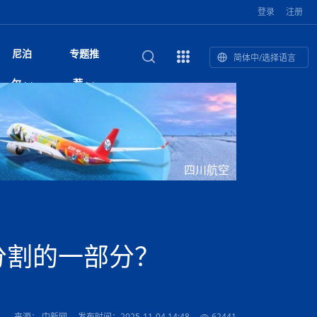
登录
注册
尼泊
专题推
简体中/选择语言
和南亚”国际
复盘：尼印关系转折如何间接影
综合
印度“蟑螂运动”升级：万名学生无视禁令游行 警方
尼泊尔头条
视频| 中国驻尼泊尔使馆举办招待会 隆重庆祝中
首届中尼媒体峰会
尼泊尔总理巴伦德拉·沙阿将于下周起分别会见中
“首届中尼媒体峰会”系列报道六：
尔
荐
境局势
催泪瓦斯驱散致180人受伤
国人民解放军建军99周年
印美驻尼外交代表
助农致富
国文化中心成
军西班牙队颁奖
泊尔
华为尼泊尔公司举办2026 科技前沿：媒体对话 助
综合新闻
视频| 南亚网视航拍加德满都：蓝花楹怒放的城市
2023年中尼投资与经贸论
尼泊尔完成加德满都谷地交通总体规划 2050年人
中尼投资与经贸论坛举办：总理普
的第二故乡
力尼泊尔数字化转型
坛
口或超430万
吉祥灯揭幕
馆发布安全防
香”约：一座城与一枚香包双向
美国男子涉嫌非法越境进入尼泊尔 在印尼边境被
视频| “锦绣天府·安逸四川”文旅交流座谈会在尼泊
英国驻尼大使与尼泊尔内政部长会晤 共商防灾警
“首届中尼媒体峰会”系列报道四：凝
赋能ICT发
家亲》摄制组志愿者演员招聘启
奇谈
巴基斯坦卡拉奇购物中心发生重大火灾 已致至少
旅游头条
晓谈天下丨美国人类学者马立安：深圳精神就是
世界第12高峰布洛阿特峰突发雪崩 知名登山家普
奖项出炉！罗德里斩获金球奖 西
捕
尔加德满都成功举办
视频| 加德满都东出口大升级! 苏雅尔维纳亚克至
务合作
进中尼友好
1人死亡
“闯”
中尼友谊龙舟赛
尔萨带队团队失联
国文化中心成
荣誉
尼泊尔巴克塔普尔 新年迎来旅游高峰
杜利凯尔六车道高速加速建设中
印度陆军总司令将访尼 尼泊尔将授予其荣誉军官
路”合作与创
域天妃：尺尊公主传奇》 第七
游眼
孟加拉前总理卡莉达·齐亚因病情“非常危急”入院治
徒步旅行
走进蓝毗尼：探寻佛陀诞生地的和平与宁静
尼泊尔春季徒步热升温 官方呼吁加强环保与安全
军衔
主席班达里
雪域，两度西行赴拉萨
印度下调汽油、柴油及航空煤油出口关税 新税率6
视频|湖北十堰绿松石文化展西安举办：一石牵秦
尼泊尔土地所有权有多大？地下矿产、文物和毒品
“首届中尼媒体峰会”系列报道五：尼
四川航空
传承与文明共生 第九章 金顶凝
疗
成都大运会
意识
费发布启事（面
正式实施“世代禁烟令”
开普省安全部队与巴塔恐怖分子冲突升级，造成民
南亚网络电视丨特朗普称如果选举人团投票给拜
高院裁决倒逼产业转型 奇特旺大象骑游存废引争
默默无闻”到全球竞争者
月1日起生效
尼泊尔经济运行简报，金融承压与发展调整并行
楚 青绿赴长安
视频| 朱红漫天：尼泊尔新年最“红”的节日
法律这样规定
带一路”
赛尼泊尔赛区预
会：山海情反馈影响
原创
斯里兰卡监狱爆发帮派大乱斗 已致25死百余人受
上榜酒店
尼泊尔迎来正宗中国味：福盛中餐厅盛大开业
加德满都旅馆：泰美尔区的传奇与地标
众大规模逃离家园
登，他将离开白宫
视频| 千年雨神巡游：尼泊尔拉托·马钦德拉纳特
议 伦理保护与地方民生两难博弈
展览在尼泊尔
尼泊尔拟扩大国家服务团训练范围 8至12年级学生
尔
行：故土羁绊与青年外流困境交
伤 军方紧急入驻维稳
杭州亚运会
纪实
孟加拉国土豆供过于求，价格跌破每公斤20塔卡
节的信仰与狂欢
木斯塘——从外国人的目的地，到如今尼泊尔人的
“致命一击”有多快
可自愿参加
最长寿奥运冠军离世
印度多地遭遇极端热浪 新德里气温突破45°C
斯瓦米倡议设立瑜伽部 尼泊尔部长调侃“让腐败分
视频| 英国知名美妆品牌 The Body Shop 在帕坦
视频| 曾经打碟的手 如今签署逮捕令：苏丹·古隆
频繁服务器宕机暴露顽疾 尼泊尔数字治理遭遇系
“首届中尼媒体峰会“系列报道三：共
孔院” 短视
国记者看大运：通过体育赛事见
客厅
马尔代夫旅游业势头强劲：入境游客突破180万 中
吃喝玩乐
南亚网视《SATV新闻会客厅》专访喜马拉雅航空
加德满都迎来夜生活新地标：XO俱乐部树立全新
域天妃：尺尊公主传奇》 第七
会：向少华发言致辞
南亚网视衷心祝愿尼泊尔人民以及全球尼泊尔朋友
旅游热土​
加德满都泰米尔雅乐轩酒店荣获环境管理认证
：趣味竞技燃
巴基斯坦削减LNG进口：取消21船合同并寻求卡
南亚网络电视丨亚洲最穷的国家不丹-拿10元人民
尼泊尔马南县：雪山、圣湖与古寺交织的高原秘境
子去冥想”
Labim Mall 正式开业
的逆袭传奇
统性失败
演绎中尼感人故事
院选举答记者
国仍是最大客源国
总裁周恩永：云端架虹桥 翼展新丝路
第二届中尼媒体峰会专题
标杆
安艺青、陈俐
传承与文明共生 第八章 塔基藏
斯里兰卡百年最强飓风致茶园成“荒地” 工人生计受
们德赛节快乐！
纪实
塔尔供气调整
孟加拉辍学率上升令人担忧
币，在不丹能干什么
南亚网视SATV｜探访加德满都文殊菩萨修行地勋
春天吞噬了冬
伤留在“记忆阁楼”
救护车变“运毒车” 尼泊尔科西省大麻走私问题引关
文明互鉴 首部直译尼泊尔文版
南京造！
影星维杰“逆袭”登顶！印度一邦政坛迎来大洗牌
尼泊尔肿瘤医
运在欢庆与惜别中落幕
肃环县
不丹举办2025全球和平祈祷节
图说尼泊尔
南亚网视 SATV | 甘肃环县3 3米大锅烹煮66只
山体滑坡地区搜救行动正在进行中
重挫
会：张兴年宣读环喜马拉雅研究
部（猴庙）感悟朝圣之旅
来尼泊尔徒步为什么购买保险至关重要？
探索奢华：加德满都附近的顶级度假村
注
尼泊尔持续暴雨致全境交通瘫痪 多条国道关闭 数
尼正式首发
尼泊尔比拉德讷格尔一实习医生坠楼身亡
从雪域高原到尼泊尔：第三届“石榴籽杯”草原足球
【视频】尼泊尔新政府成立以来，都做了些什么？
尼泊尔内政部长古隆坦言：任职4个月“没能好好工
“首届中尼媒体峰会”系列报道二：
分割的一部分？
羊，你想不想来一口？
尼泊尔中国新年系列庆祝
赛（尼泊尔赛
带来激情与欢乐
印度洋稳定成为马澳第二次高级官员会谈首要议题​
南亚网视《SATV新闻会客厅》专访中国著名导演
Alev Kebab Sultanate 尼泊尔第一家土耳其中东
​释迦牟尼佛诞辰2569周年：千年智慧的当代回响
化中尼文旅合
访尼泊尔
巴基斯坦旁遮普省遭严重雾霾侵袭，多城空气质量
安徽凌家滩文化图片展在孟加拉国开幕
南亚网络电视丨为何中丹边境通婚普遍？看了不丹
百游客被困
吃太多烤红薯（不是因为容易
邀请赛6月20日山南启幕，跨国球队共逐绿茵
作”
结硕果
击案 至少6人遇难枪手身份为
华诞
尼泊尔节日
南亚网视丨百年华诞：草原上升起不落的太阳（关
话动
一个无需择日的吉日：走进尼泊尔的Akshaya
一届亚运会”闭幕，未来，何以
谢飞先生
风味餐厅
风自山谷北--中国甘肃摄影家尼泊尔摄影展览
 加都大学苏
域天妃：尺尊公主传奇》 第七
斯里兰卡飓风死亡人数超过200人
达危险水平
姑娘真实生活，难怪想嫁到中国！
南亚网视SATV丨尼泊尔博达纳大佛塔
探索喜马拉雅山：尼泊尔徒步指南系列 - 系列 I
瓦尔纳巴斯博物馆酒店（Varnabas Museum
外开放
不丹帕罗嘎查乡向日葵产量占全国一半 农户盼增
尼泊尔丹库塔警方查获647公斤大麻 两名涉案人员
利宁，中国水电十一工程局上马相迪电站运维项
Tritiya
"抵尼 加都
南亚网视 SATV | 环州故城！环县
传承与文明共生 第七章 寺壁藏
尔乒乓球选手：中国队太强，想
马尔代夫实施“世代烟草禁令” 教育部长称开创全球
会：朱锋参赞致辞
视频 | 中华人民共和国成立75周年庆祝活动在多
hotel）今天开业
州参加亚运会
孟加拉国登革热感染病例超1.5万 死亡58人
大型榨油设备
被捕
11次登顶珠峰刷新女性纪录！“山地女王”拉克巴·
中国
旅游故事
目）
外国青年“看中国” 巴西圣保罗大学教授-向世界展
第三届中尼媒体峰会
尼泊尔登顶传奇明玛·夏尔巴：从登山者到行业引
赛在加德满都隆
先例
南亚网视 SATV | 加德满都市展开河道垃圾清理活
加德满都“中国美食城”盛大开业 带来地道中餐与超
最美尼泊尔风景图
斯里兰卡铁路系统迎变革：内阁决议招聘女性担任
国举办
—医疗队护航
飞航线
夏巴兹总理将派遣巴基斯坦青年赴沙特参与“2030
南亚网络电视丨印军闯下弥天大祸！机枪扫射联合
南亚网络电视丨中国版的“马尔代夫”，海水清澈风
夏尔巴：荣光背后是半生漂泊与坚韧重生
23名登山者成功登顶乔戈里峰
示不一样的中国
领者 珠峰登山经济重回本土掌控
【相约帕坦杜巴广场】卡蒂克舞节：尼泊尔最古老
破百，印度总理莫迪点赞
动 改善河道生态环境
南亚网视 SATV | 秒懂！环州故城的“由来”
值体验
启中尼文化交流
司机、站长等核心岗位
会：柯绍致辞并发布倡议书
 沙阿总理将一对一会见中印美
愿景”项目
国车队，或永久失去入常资格
景如画，宛如画中世界
木斯塘圣塔玛尼酒店被评为“2024最佳新酒店”
不丹赌博与线上诈骗问题严峻 政府加强打击但挑
体育
中尼龙舟赛
视频| 从城市漫步到乡村漫步：外国创作者在中国
喜马拉雅航空
中尼友谊龙舟赛新闻发布会：中国驻尼使馆王欣参
中尼航线迎新契机 喜马拉雅航空与
南亚网视丨百年华诞：少年（合唱，中国电建尼泊
的文化舞蹈盛典，延续三百年的信仰与艺术
诊：温情守护
域天妃：尺尊公主传奇》 第七
尔参赛队员武术比赛赢得喝彩
马尔代夫实施“世代禁烟令” 外国游客也需遵守
第 10 届纹身大会4 月 7 日-9 日在加德满都举行
视频：第16届“汉语桥”世界中学生中文比赛 一号
都
战仍存
来源： 中新网
发布时间：2025-11-04 14:48
62441