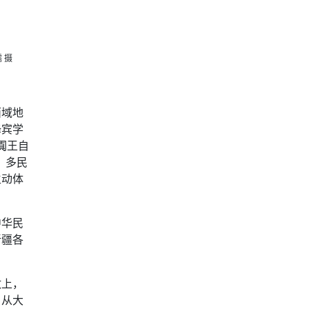
 摄
西域地
绛宾学
阗王自
，多民
生动体
中华民
新疆各
政上，
，从大