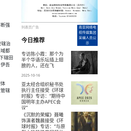
【直播回放-8】CEAN“比亚迪杯”篮球赛 冠亚军决
南亚网络电视丨尼泊尔华侨华人协
走访红狮希望 恰逢企业为员工生日
赛（安徽开源队VS中国电建队）
共产党建党100周年大合唱《我爱
尼泊尔丝合酒店宝石湖宾馆今日开
【直播回放-9】CEAN“比亚迪杯”篮球赛闭幕式
尼泊尔中资企业协会、华侨华人协
泊尔报纸发表建党百年专版
不断强
列表页广告
南亚网络电
视传媒集团
采编人员公
今日推荐
管辖治
示
西域都
专访陈小霞：那个为
下辖田
半个华语乐坛插上翅
、伊吾
膀的人，还在飞
2025-10-16
理体
亚太经合组织秘书处
执行主任接受《环球
效管辖
时报》专访：“期待中
国明年主办APEC会
议”
《沉默的荣耀》聂曦
2025-10-30
饰演者魏晨接受《环
球时报》专访：“与原