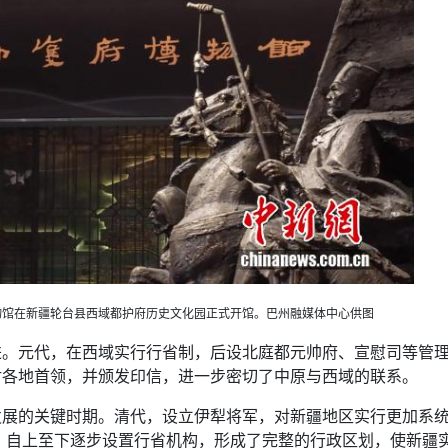
府博物馆在新疆轮台县西域都护府历史文化园正式开馆。巴州融媒体中心供图
进。元代，在西域实行行省制，后设北庭都元帅府、宣慰司等管
封各地首领，并颁发印信，进一步密切了中原与西域的联系。
发展的关键时期。清代，设立伊犁将军，对新疆地区实行更加系
制，自上至下逐步设置行省机构，形成了完整的行政区划，使新疆