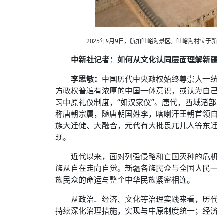
2025年9月9日，航拍吐峪沟景区。吐峪沟村位于
中新社记者：如何从文化认同层面理解新
李思敏：
中国历代中央政权始终尊崇大一
方政权普遍有浓厚的中国一体意识，或认为自
习中原礼仪制度，“如汉家仪”。唐代，西域诸
称唐朝宗属，随唐朝国姓李，喀喇汗王朝首领自
族大迁徙、大融合，元代有大批畏兀儿人等东
现。
近代以来，面对列强侵略和亡国灭种的危
族从自在走向自觉。新疆各族民众与全国人民
族民众的命运与整个中华民族紧密相连。
从政治、经济、文化等治理实践来看，历
持续深化治理措施，实现与中原制度统一；经