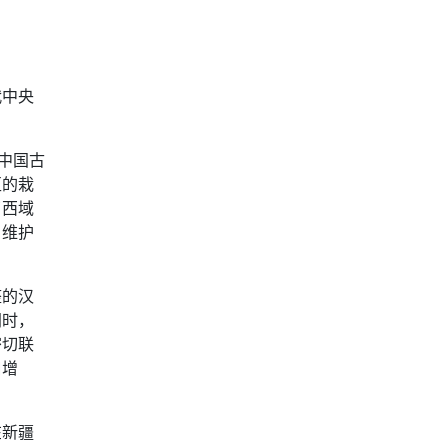
代中央
中国古
区的栽
了西域
，维护
整的汉
同时，
密切联
口增
在新疆