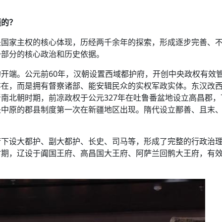
疆的？
是国家主权的核心体现，历经两千余年的探索，形成逐步完善、
一部分的核心政治和历史依据。
开端。公元前60年，汉朝设置西域都护府，开创中央政权有效
存在，而是拥有督察诸部、能安辑民众的实权军政实体。东汉改
南北朝时期，前凉政权于公元327年在吐鲁番盆地设立高昌郡，
是中原的郡县制度第一次在新疆地区出现。隋代设立鄯善、且末
府下设大都护、副大都护、长史、司马等，形成了完整的行政治
时期，辽设于阗国王府、高昌国大王府、阿萨兰回鹘大王府，有