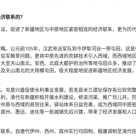
经济联系的？
建设，促进了新疆地区与中原地区紧密相连的经济联系，更为历
略。公元前105年，汉武帝派军队到今伊犁河谷一带屯田，这是
了驻军粮草问题，更将中原先进的农耕技术引入西域，而西域地
扩大至天山南北，安西、北庭大都护府治所等地屯田众多，推动
遍及天山南北的大规模屯田，极大程度地促进新疆地区经济发展
化。屯垦兴盛促使水利事业发展，若羌县米兰遗址保存有比较完
水利，清代在新疆积极开展水利建设，修浚河渠、推广坎儿井。
进中原与西域的商贸往来，驿站体系日益完善，成为西域同中原
、庭州、惠远、迪化等一批城镇先后兴建，带来了经济发展和人
济联系。自唐代伊州、西州、庭州实行均田制、租庸调制至清代