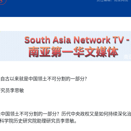
方向
大会开幕
侨胞健康
课程从“试试看”变为“抢着报”
第16届“汉语桥”世界中学生中文比
卷·双脉合流：技艺
志愿者：亚运赛场的
者信心
投资孟加拉国以帮助它到 2041 年成为发达国家
尼泊尔赫塔乌达举行大型集会
成锡忠
泊尔赛区比赛在加德满都举行
珍
孟加拉国表示，缅甸必须为罗兴亚人的遣返建立信
中国民族音乐会走进尼泊尔 金钟之星民乐团带来
第十七届“汉语桥” 第四届“汉语秀”
尼泊尔18名大学
耗
《中尼一家亲》微短剧主创首聚 共绘 “一带一路”
雪山为证 丝路有
南亚网视特别推荐 | 中工国际董事
曲大赛巴西赛区收官：唤起家国
协会第五届“比亚迪杯”篮球比
活动引朝野反思 坚守一中原
“归乡”！今日叩关洛阳，丝路雄
视频：中国援尼医疗队蓝毗尼义诊：
—中国科学家林占熺的“绿色
任和安全
浓郁的中国文化体验(实况3）
赛落幕
款助力相送
东京奥运会跳高冠
友好新篇
纪实
沙特阿拉伯与孟加拉国签署合作协议，成立联合商
民网专访
航 广西对接东盟贸易又添新
《一周新
一）
道
暖流
“汉语桥”线上团组项目在尼泊尔开始
长篇历史小说《雪
会前的奥运会”
业委员会
2起灾害 致3死21伤 蛇咬、山
卷·双脉合流：技艺
《Jerry on Top》在尼泊尔开拍，父子档首同台引
加德满都新版交通总
尼泊尔上马相迪A水电站成功应对今
观众俱
五四”精神主题座谈会在首尔举
确定：朱杨柱、张志远、黎家盈
泊尔沙阿政府激进施政引争议
响到现代文明通道 穿越千年
中国援尼医疗队蓝毗尼义诊：跨国界
巧艺
期待
马 快速通道军地协
在一个变暖的世界里，孟加拉国的服装业能“不受
验
议并存
践
家发改委多维发力护航民营经济
气候影响”吗？
视频
甜苹果》加德满都热演 以色
组图：谷地繁花绽放，春意满盈
中国网剧正走向“无时差”触达海外观众
深耕中尼友谊 西藏
多国使馆携侨界举行清明祭扫活
套餐 为智能经济发展注动力
缔结引领边境合作
短视频
南
群体冲突致1死9伤 局势持续
行稳致远
第三届中尼
管控
华侨刘巧儿评剧社”
低空经济“起飞”保驾护航
2026新
国抗议 尼泊尔多家医院暂停
新疆自古以来就是中国领土不可分割的一部分？
视频
研究员李思敏
直播
是中国领土不可分割的一部分？历代中央政权又是如何持续深化
会科学院历史研究院助理研究员李思敏。