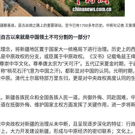
新疆鄯善县，是古丝绸之路上的重要驿站，至今已有1700多年历史。中新社记者 王紫儒
疆自古以来就是中国领土不可分割的一部分？
统理念，将新疆地区置于国家大一统格局下进行治理。历史上的
己是中原政权的分支，或臣属于中原政权。《汉书》记载龟兹王
部尊崇中华文化，尊奉唐太宗为“天可汗”。五代辽宋夏金时期，于
称“桃花石汗”(意为中国之汗)，都彰显对中国的认同。元明时期
迁中原。清代土尔扈特部万里东归，更是对中央政权高度认同的
机，新疆各族民众和全国各族人民一道，共御外侮、同赴国难，
一道在抵御外侮、维护国家主权方面发挥了关键作用，进一步将
代中央政权对新疆的治理从未中断，且呈现逐步深化的特征：行
济上，大力开发建设新疆，形成与中原经济的密切联系；文化上