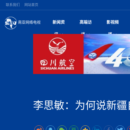
联系我们
网站首页
新闻资
高端访
影视频
南亚网络电视
今日头条
名人访谈
打破自我外交惯例 
微电
“
讯
谈
道
印美使节
风
国际新闻
全球人物
梅西父亲豪尔赫·梅西
电视
尼
盾落幕
议
执政逾四月争议不断
视
中国新闻
创业故事
（长江十年行）金
电影
车
机遭多方质疑
神与长江文化交融
巫
泰国暖武里府校园枪
从
中
经济新闻
凡人故事
消费火爆出口疲软 
纪录
她
祖父母后血洗校园
局
尼泊尔甘达基省颁
中
困境亟待破局
好评中国丨向实向
扎
省首席部长正式认
环球观察
巴基斯坦西南部煤矿
宣传
始
美方暂缓对伊军事打
日
中
尼电动新车市占率全
议即可取消开战计
时政微观察丨以侨
律
尼泊尔前总理普拉昌
中
一带一路
2026“一带一路”年
微直
地近八成市场
被俘尼泊尔青年讲述
中
语引发广泛讨论
“稳”等
也不愿归国
印度马哈拉施特拉邦
持刀闯馆案进入公诉
专
中
南亚网评
南亚网评｜多重考验
微短
PPA审批持续停滞 
查整改
深
尼泊尔马奥塔里县发
泊
李思敏：为何说新疆
共识推进善治
东西问｜强晓云：“
水电投资承压
美军称已完成最新
倒
人受伤
美国促成加沙历史性
丝路故事
世界从中国两会探
影视资
高质量合作的“黄金
除武装 以色列将逐
青海海南州兴海县接连
南亚网评：邻国外交
尼泊尔政府推出“真
尼泊尔巴伦政府将分
县7个乡镇设施受损
尼
图说南亚
2026年尼泊尔世
源在于国家能力赤
接单啦！“世界超市”
75年沧桑蝶变，西
一位百万卢比得主
放平衡外交积极信
推
情合影
意义？
全球华人
全国侨务工作会议在
执政百日舆情多发 
阿富汗尼姆鲁兹“丝
尼泊尔总理巴伦德拉
加时绝杀登顶！西班牙