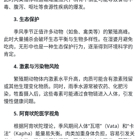
毒、腹泻、呕吐等食源性疾病的爆发。
3. 生态保护
季风季节正值许多动物（如鱼、禽类等）的繁殖高峰。
此时大量捕杀会破坏生态平衡与生物多样性。在湿婆月避免
吃肉，无形中也是一种生态保护行为，逐渐得到环境科学的
肯定。
4. 激素与污染物风险
繁殖期动物体内激素水平升高，肉质可能含有激素残留
或其他生理变化物质。同时，雨季水源常被农药、化肥污
染，牲畜摄入后，这些毒素可能通过食物链进入人体，引发
慢性健康问题。
5. 阿育吠陀医学视角
根据阿育吠陀理论，季风期间人体“瓦塔”（Vata）和“卡
法”（Kapha）能量易失衡。肉类加重身体负担，容易引发关