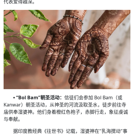
代表爱得越深。
• “Bol Bam”朝圣活动：
信徒们会参加 Bol Bam（或
Kanwar）朝圣活动，从神圣的河流汲取圣水，徒步前往寺
庙供奉湿婆神。他们身着橙红色袍子，赤脚行走，象征虔诚
与奉献。
据印度教经典《往世书》记载，湿婆神在"乳海搅动"事