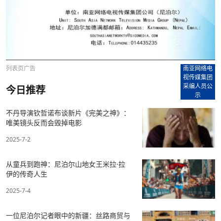
列表页广告
南亚网络电
视传媒集团
采编人员公
今日推荐
示
不丹导演钦哲诺布谈新片《完美之神》：
唯美镜头反而会毁掉电影
2025-7-2
从童兵到跑神：尼泊尔山地女王米拉·拉
伊的传奇人生
2025-7-4
一位尼泊尔记者眼中的新疆：丝路商贸与