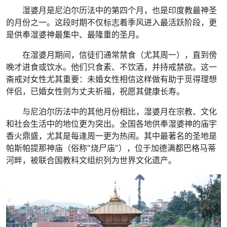
湿婆月是尼泊尔历法中的第四个月，也是印度教最神圣
的月份之一。这段时期不仅标志着季风进入最活跃阶段，更
是供奉湿婆神最集中、最隆重的圣月。
在湿婆月期间，信徒们通常禁食（尤其周一），直到傍
晚才进食或饮水。他们只食素、不饮酒，并持戒禁欲。这一
斋戒对女性尤其重要：未婚女性相信这样做有助于觅得理想
伴侣，已婚女性则为丈夫祈福，祝愿其健康长寿。
与尼泊尔历法中的其他月份相比，湿婆月在宗教、文化
和社会生活中的地位更为突出。全国各地供奉湿婆神的庙宇
香火鼎盛，尤其是每逢周一更为热闹。其中最著名的圣地是
帕斯帕提那神庙（俗称"烧尸庙"），位于加德满都巴格马蒂
河畔，被联合国教科文组织列为世界文化遗产。