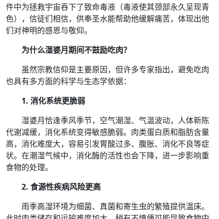
件中为拯救宇宙吞下了致命毒液（毒液使其颈部永久呈现青
色），信徒们相信，供奉圣水能帮助他缓解痛苦，体现出他
们对神明的感恩与敬仰。
为什么湿婆月期间不鼓励吃肉？
虽然宗教信仰是主要原因，但许多专家指出，避免吃肉
也具有多方面的科学与生态学依据：
1. 消化系统更脆弱
湿婆月恰逢季风季节，空气潮湿、气温波动，人体新陈
代谢减缓，消化系统变得敏感脆弱。肉类蛋白质和脂肪含量
高，消化难度大，容易引发胃酸过多、腹胀、消化不良等症
状。在潮湿气候中，消化酶的活性也会下降，进一步影响重
食物的处理。
2. 食源性疾病风险更高
雨季高湿环境为细菌、真菌和寄生虫的繁殖提供温床。
此时肉类储存和运输难度加大，稍有不慎便可能导致食物中