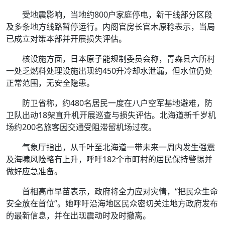
受地震影响，当地约800户家庭停电，新干线部分区段
及多条地方线路暂停运行。内阁官房长官木原稔表示，当局
已成立对策本部并开展损失评估。
核设施方面，日本原子能规制委员会称，青森县六所村
一处乏燃料处理设施出现约450升冷却水泄漏，但水位仍处
正常范围，无安全隐患。
防卫省称，约480名居民一度在八户空军基地避难，防
卫队出动18架直升机开展巡查与损失评估。北海道新千岁机
场约200名旅客因交通受阻滞留机场过夜。
气象厅指出，从千叶至北海道一带未来一周内发生强震
及海啸风险略有上升，呼吁182个市町村的居民保持警惕并
做好应急准备。
首相高市早苗表示，政府将全力应对灾情，“把民众生命
安全放在首位”。她呼吁沿海地区民众密切关注地方政府发布
的最新信息，并在出现震动时及时撤离。