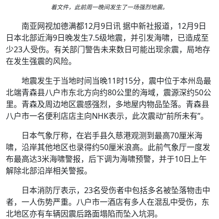
着文件，此前周一晚间发生了一场强烈地震。
南亚网视加德满都12月9日讯 据中新社报道，12月9日
日本北部近海9日晚发生7.5级地震，并引发海啸，已造成至
少23人受伤。有关部门警告未来数日可能出现余震，局地存
在发生强震的风险。
地震发生于当地时间当晚11时15分，震中位于本州岛最
北端青森县八户市东北方向约80公里的海域，震源深约50公
里。青森及周边地区震感强烈，多地屋内物品坠落。青森县
八户市一名便利店店主向NHK表示，此次震动“前所未有”。
日本气象厅称，在岩手县久慈港观测到最高70厘米海
啸，沿岸其他地区也录得约50厘米浪高。此前气象厅一度发
布最高达3米海啸警报，后下调为海啸预警，并于10日上午
解除北部沿岸相关警报。
日本消防厅表示，23名受伤者中包括多名被坠落物击中
者，一人伤势严重。八户市一酒店有多人在混乱中受伤，东
北地区亦有车辆因震后路面塌陷而坠入坑洞。