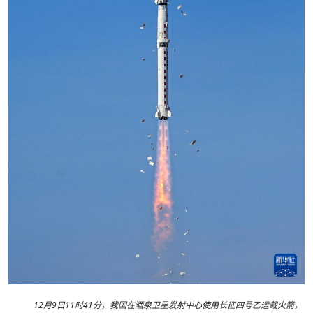
12月9日11时41分，我国在酒泉卫星发射中心使用长征四号乙运载火箭，