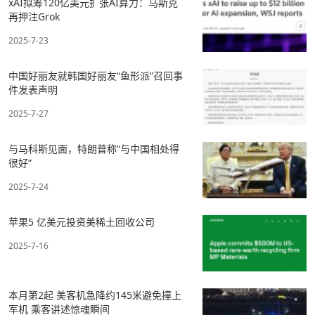
xAI拟筹120亿美元扩张AI算力：马斯克
再押注Grok
2025-7-23
中国好丽友就韩国好丽友“鱼形派”召回事
件发表声明
2025-7-27
与马科斯见面，特朗普称“与中国相处得
很好”
2025-7-24
苹果5 亿美元投资美稀土回收公司
2025-7-16
本月第2起 美客机急降约145米避免撞上
军机 乘客讲述惊魂瞬间