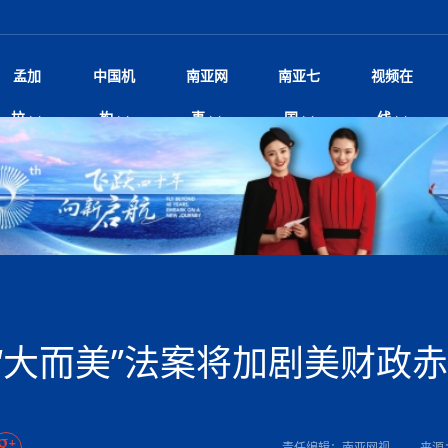
孟加
中国机
南亚网
南亚七
视频在
规待内阁审批 地铁BRT齐上
影
中国电影节”在尼泊尔首都加德满都正式开幕 《大
孟加拉头条
微电影《一缕阳光》
中国驻尼使馆
孟加拉国东南部暴雨引发洪灾滑坡 44人遇难超百
文化﹒艺术
尼泊尔雨季将至灾害风险攀升 中使
印度新闻
喜马拉雅地缘博弈
视频
拉
构
事
国
线
调卡壳
杀》导演兼编剧张琪接受南亚网视专访
万人受困 救援受阻
疫重要提醒
响1962年中印边
击 特朗普：美伊尽快达成协
剧
“拆改”到“经营”：中国城市更新如何在存量中破
华侨华人
22集电视剧《山海情》尼语版 第二十二集
中国文化中心
芒果促进中孟贸易关系
娱乐﹒体育
“我和中国的故事——庆祝尼泊尔中
尼泊尔新闻
特朗普为世界杯冠
新尼
深汕微电影《新生活》
划
？
立十周年”征文系列之一：中国是我
阿里代表团访尼圆满收官 友城
频丨探秘富贵车业掌舵人巫兴贵的非凡之路
孟加拉国暴发数十年来最严重麻疹疫情 死亡儿童
张茂明大使拜会尼泊尔联邦院新任副
甘肃庆阳二十一载“
沙水拍云崖暖：云南推动长征精
院
轮载初心 实干赴征程——探秘富贵车业掌舵人
旅游文化
中资企业协会
乔治亚·马洛尼抱怨孟加拉国出售劳工签证
生活﹒健康
华为深耕尼泊尔二十余年：以人才培养
巴基斯坦新闻
南亚网视《中尼一
开心
开启发展新篇
22集电视剧《山海情》尼语版 第二十一集
超过500人
孟加拉国智库学者访华团一行访问南亚研究所
奔赴
2026世界杯各大
微电影《东方梦》
共生
兴贵的非凡之路
展，共筑数字未来
事
2
一建筑倒塌 已致9人死亡
本搅局南海，日学者警告：日本正图谋南下将菲
“我和中国的故事——庆祝尼泊尔中
班牙包揽三大重磅
尼建交70周年系列报道十三丨南亚网视专访尼
张茂明大使拜会尼泊尔内政部长阿亚
尼泊尔数字经济陷入单向发展
片
的柜台 她的世界
娱乐体育
纪录片丨喜马拉雅情缘系列之北大的奥妮卡
华侨华人协会
巴基斯坦世界最佳保龄球阵容：阿夫里迪
本网原创
香港职业生涯协会访尼：聚焦“一带一
孟加拉国新闻
长篇历史小说《雪
新旅
宾打造成桥头堡
“如果我没有戒酒，我就不可能成为一名作家”
立十周年”征文
脱县发生4.6级地震 震源深度
友好论坛主席高亮先生
22集电视剧《山海情》尼语版 第二十集
孟加拉国宣布2月举行议会选举 为去年政治动荡后
“中国正在帮助孟加拉国实现梦想”（共创繁荣发展
散记丨八载风雪归
微电影《少年突击队》
业故事
卷·双脉合流：技艺
新向优向绿，中国经济一路向前
根异国，仁心不改--专访尼泊尔华侨友好医院创
南亚网视“2026年新年恭贺视频”免
全球首个！马尔代夫
裁军协议 哈马斯同意全面解
首次全国投票
新时代）
中国动画产业，从“
外交部发言人就尼泊尔联邦议会众议
研究会研讨会 重申坚持一个
片
生活健康
定制专属纸巾，助力品牌形象升级｜A.B.C.paper
加大孔子学院
港媒：榴莲成为中国年轻消费者时尚选择
中国驻尼使馆
第25届“汉语桥”世界大学生中文比
斯里兰卡新闻
巧
本网
人夏琛琛
纪录片丨喜马拉雅情缘系列之博克拉的“中江表哥”
孟加拉国世界杯任务开始
向在尼中资机构及企业）
步撤军
访尼人权委员会委员比肯·K·达瓦迪莉莉·塔帕：
北京希望吸引更多孟加拉国游客来中国旅游
铭记历史守望和平｜“我的南京”主题
尼建交70周年系列报道十二丨南亚网视专访尼
22集电视剧《山海情》尼语版 第十九集
问
尼泊尔廓尔喀乡村
微电影《我们的答案》
尼泊尔定制服务
选赛圆满落幕
球第二 中国新能源车垄断当
尼泊尔蓝毗尼首届“国际和平节”活动
为桥，同心筑梦
度复盘国家治理危机：政策脱离民生 粗暴执法
中国文化中心隆重开幕
生死时速！毒蛇完成
航空乘客权利法案 空难赔偿
文化教育协会会长哈利仕博士
孟加拉国调整进口政策，服装制造商预计出口额将
王炯会见孟加拉国北达卡市市长阿提库·伊斯拉姆
织
享年101岁，全球
度候选汉字发布 包括“睦”“联”
播
人物访谈
特大孔子学院
国家电投五凌电力控股的孟加拉国首个综合智慧能
成都大运会
特里布文大学孔子学院作品 荣获 “最・
马尔代夫新闻
（成都大运会）外
新闻会
达卡周六早上空气质量中等
长篇历史小说《雪
逼民众走向极端
国藏族创业者在尼泊尔的咖啡梦想
纪录片丨喜马拉雅情缘系列之尼泊尔“老广”杰克
穆斯塔菲兹在上一场比赛中创保龄球胜利纪录
中铁二局尼泊尔军方公路十标项目部
廷足协在世界杯上的违规违纪行
额外增加50亿美元
孟加拉旅游产业现状
22集电视剧《山海情》尼语版 第十八集
张茂明大使拜会尼泊尔外秘拉伊
源项目开工
频征集活动特等奖
证中国发展奇迹
爆炸致34名矿工死亡
尼泊尔锐达股份有限公司——合成轻钢树脂瓦
“汉语桥”尼泊尔赛区决赛圆满落幕，
卷·双脉合流：技艺
激情 篝火欢歌庆元旦
尼泊尔首届“中国新年”系列庆祝活动
阶段 外交部再次敦促日方彻
柏林中国文化中心举办诗歌诵读会《
英媒：不要把童年创
尼建交70周年系列报道十一丨南亚网视专访尼
奇葩的孟加拉：女性执政，性交易却合法化，工人
千年典籍赋能中尼
“苏超”冠军奖杯，
接踵而至 巴伦政府亟需凝聚
剧
视频新闻
20集微短剧《爱在加德满都》第2集
援尼医疗队
嫦娥六号暴雨中起飞，诠释嫦娥奔月之美！
杭州亚运会
中国援尼医疗队协调捐赠新车 助力
不丹新闻
境外媒体：杭州亚
中国甘
莎摘得桂冠
巧
尼泊尔281个水电项目遇阻 万亿
“Vinnata”品牌开启征程
泊尔新锐政坛女性高塔姆履职百日谈：大刀阔斧
纪录片丨喜马拉雅情缘系列之幸福的“中间人”
谢哈布丁当选孟加拉国新任总统
天》
Siri AI或将收费 重度用户需
尔华人华侨协会 促统会 会长
孟加拉国登革热死亡病例升至283例，专家预警11
每天流汗又流血
卡拉姆·阿里90 岁高龄仍不戴眼镜看报纸
《佛国记》于蓝毗
“大而美”法案将加剧美财政
院提升服务能力
中国—中亚精神”如何照亮区域
历史首次！孟加拉帕德玛大桥铁路连接线传来好消
第23届“汉语桥”世界大学生中文比
大运会给成都市民
俄乌战场经历 坦言宁愿返俄
穆萨货运双线开通！响应全球，携手开启新篇章
司法改革 深耕青年政治传承
南航与文旅机构共庆中国旅游日，深
青海省玉树藏族自治州商务考察团到
多人受伤 列车脱轨、交通全
月后仍处高风险期
冬天，真不建议你
寻发展确定性
讯
图说孟加拉
续集热潮席卷尼泊尔影坛：是故事延续还是单纯逐
中国在尼企业
专访：世界贸易组织官员关注孟加拉国脱离最不发
拉萨⇌加德满都直飞航班每周一班
百年
时代”？
20集微短剧《爱在加德满都》第1集
息
南亚网视祝大家新年快乐：砥砺前行，再创辉煌！
区）决赛圆满落幕
第24届“汉语桥”尼泊尔赛区决赛收官
长篇历史小说《雪
孟加拉国第一座现代化大型污水处理厂竣工 中
作
发生5.7级、5.8级地震 全
纪录片丨喜马拉雅情缘系列之弄堂里的尼泊尔餐厅
12月28日孟加拉国首条轻轨正式开通
斯里兰卡中国文化中心图书馆正式对
胖）
潮评丨“史上最好的
利？
达国家平稳过渡
反复陷入僵局 尼泊尔困局根
援尼医疗队首批中医设备及"侨胞药箱
庆山夺冠
卷·双脉合流：技艺
成都大运会｜尼泊
实账单百万富翁计划” 每日诞生
南亚网视新闻会客厅片头
方：“一带一路”倡议造福伙伴国又一例证
 暂无人员伤亡
访丨塞中经贸合作迈向产业链深度融合——访塞
尼泊尔武术运动员今日启程赴中国湖
“心向远方”？
界小姐冠军出炉 新晋佳丽同台温
米拉看
字
义乌“焕新”开市
诊疗中心服务能力温情双升级
藏发展之路为何具有世界借鉴
孟加拉国的能源计划因燃料危机而面临天然气困境
视频：尼泊尔层峦叠嶂的朱加尔雪山
第22届“汉语桥”世界大学生中文比
巧
看大熊猫
一轮对伊朗的打击行动
维亚工商会主席查代日
绿茵驰骋展英姿 白衣守护践仁心—
赛前强化训练和交流学习
喜马拉雅航空开通拉萨-加德满都直
重举行
加大孔院举办“儒韵华彩”文化周 开
异域味蕾碰撞 瞬间穿越故乡——汉源餐厅
尼泊尔纪录片《从零到8848》亚特兰大首映 聚焦
“中国正在帮助孟加拉国实现梦想”
孟加拉国反对派不参加下届大选
中尼友谊足球赛
印度代表队奖牌数
京召开 习近平重要指示为新
娱乐
尼泊尔各界呼吁理性看待施
绸之路桥”完工 投入使用提升区
河北第16批援尼医疗队加德满都义
李尚福会见孟加拉国海军参谋长
视频 | 美丽的村庄“多拉乐加特”
新篇章
长篇历史小说《雪
成都大运会：尼泊
·沙阿主持召开资本市场高层
别会见中印两国驻尼大使 释
最短登顶路线与气候议题
喜马拉雅航空正式复航重庆=加德满
责任编辑：南亚网视
来源