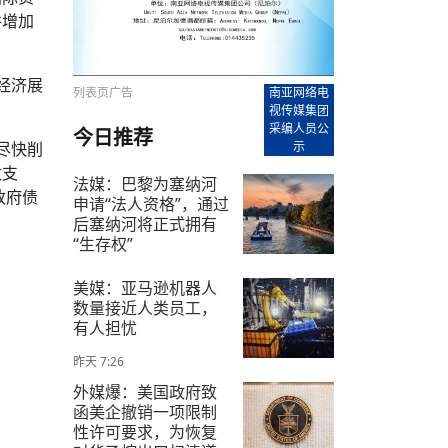
【直播回放-8】CEAN“比亚迪杯”篮球赛 冠亚军决
南亚网络电视丨尼泊尔华侨华人协
走访红狮希望 恰逢企业为员工生日
并增加
赛（安徽开源队VS中国电建队）
共产党建党100周年大合唱《我爱
尼泊尔丝合酒店宝石湖宾馆今日开
【直播回放-9】CEAN“比亚迪杯”篮球赛闭幕式
尼泊尔中资企业协会、华侨华人协
泊尔报纸发表建党百年专版
经济展
列表页广告
南亚网络电
视传媒集团
采编人员公
今日推荐
尽快削
示
政支
法媒：巴黎为塞纳河
政府债
申请“法人资格”，通过
后塞纳河将正式拥有
“生存权”
2025-6-6
美媒：亚马逊机器人
数量接近人类员工，
有人担忧
昨天 7:26
外媒爆：美国政府致
函美企撤销一项限制
性许可要求，为恢复