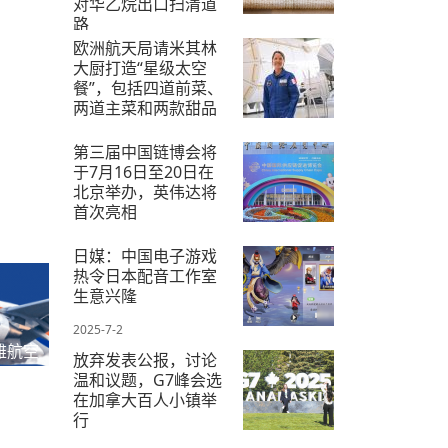
对华乙烷出口扫清道
路
欧洲航天局请米其林
前天 14:08
大厨打造“星级太空
餐”，包括四道前菜、
两道主菜和两款甜品
昨天 7:43
第三届中国链博会将
于7月16日至20日在
北京举办，英伟达将
首次亮相
2025-6-18
日媒：中国电子游戏
热令日本配音工作室
生意兴隆
2025-7-2
雅航空
放弃发表公报，讨论
温和议题，G7峰会选
在加拿大百人小镇举
行