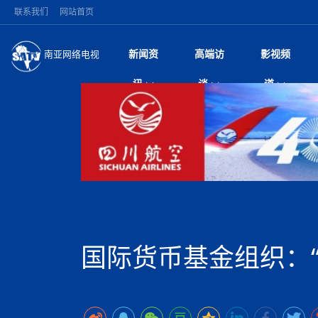
联系我们
网站首页
新闻资
高端访
影视频
南亚网络电视
今日头条
名人访谈
加德满都新版交通总
微电
“
讯
谈
道
马 快速通道军地协
风
国际新闻
全球人物
美方暂缓对伊军事打
电视
从
议即可取消开战计
局
深耕中尼友谊 西藏
视
中国新闻
创业故事
（长江十年行）金
电影
车
缔结引领边境合作
神与长江文化交融
巫
印度马哈拉施特拉邦
日
中
经济新闻
凡人故事
消费火爆出口疲软 
纪录
她
律
突发：西藏林芝市墨
中
困境亟待破局
好评中国丨向实向
扎
10千米
美国促成加沙历史性
环球观察
尼泊尔取消国际藏学
宣传
始
除武装 以色列将逐
专
中
中国政策
尼电动新车市占率全
时政微观察丨以侨
深
尼泊尔国民议会审议
中
一带一路
2026“一带一路”年
微直
地近八成市场
倒
中
拟提高至10万美元
国际足联：对阿根
“稳”等
巴基斯坦西南部煤矿
为展开调查
持刀闯馆案进入公诉
中
南亚网评
南亚网评｜多重考验
微短
PPA审批持续停滞 
查整改
尼
苹果公司首次暗示新版
泊
国际货币基金组织：
共识推进善治
东西问｜强晓云：“
水电投资承压
被俘尼泊尔青年讲述
推
为额外算力买单
日本熊本突发强震致
丝路故事
世界从中国两会探
影视资
高质量合作的“黄金
也不愿归国
面停运
青海海南州兴海县接连
南亚网评：邻国外交
尼泊尔政府推出“真
县7个乡镇设施受损
专
图说南亚
2026年尼泊尔世
源在于国家能力赤
接单啦！“世界超市”
75年沧桑蝶变，西
一位百万卢比得主
美军称已完成最新
尔
情合影
意义？
全球华人
全国侨务工作会议在
执政百日舆情多发 
阿富汗尼姆鲁兹“丝
尼泊尔总理巴伦德拉
尼泊尔巴伦政府将分