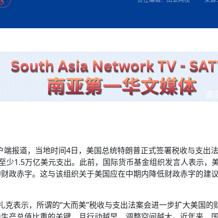
方向
大会开幕
侨胞健康
课程从“试试看”变为“抢着报”
第16届“汉语桥”世界中学生中文比
卷·双脉合流：技艺
者信心
号
投资孟加拉国以帮助它到 2041 年成为发达国家
志愿者：亚运赛场的
尼泊尔赫塔乌达举行大型集会
成锡忠
泊尔赛区比赛在加德满都举行
珍
孟加拉国表示，缅甸必须为罗兴亚人的遣返建立信
中国民族音乐会走进尼泊尔 金钟之星民乐团带来
第十七届“汉语桥” 第四届“汉语秀”
尼泊尔18名大学
耗
《中尼一家亲》微短剧主创首聚 共绘 “一带一路”
南亚网视特别推荐 | 中工国际董事
曲大赛巴西赛区收官：唤起家国
协会第五届“比亚迪杯”篮球比
活动引朝野反思 坚守一中原
“归乡”！今日叩关洛阳，丝路雄
视频：中国援尼医疗队蓝毗尼义诊：
—中国科学家林占熺的“绿色
任和安全
浓郁的中国文化体验(实况3）
赛落幕
款助力相送
友好新篇
沙特阿拉伯与孟加拉国签署合作协议，成立联合商
民网专访
东京奥运会跳高冠
行稳致远
《一周新
一）
道
暖流
“汉语桥”线上团组项目在尼泊尔开始
长篇历史小说《雪
业委员会
会前的奥运会”
2起灾害 致3死21伤 蛇咬、山
卷·双脉合流：技艺
《Jerry on Top》在尼泊尔开拍，父子档首同台引
尼泊尔上马相迪A水电站成功应对今
观众俱
五四”精神主题座谈会在首尔举
确定：朱杨柱、张志远、黎家盈
泊尔沙阿政府激进施政引争议
响到现代文明通道 穿越千年
低空经济“起飞”保驾护航
中国援尼医疗队蓝毗尼义诊：跨国界
巧艺
期待
在一个变暖的世界里，孟加拉国的服装业能“不受
验
议并存
践
气候影响”吗？
视频
甜苹果》加德满都热演 以色
组图：谷地繁花绽放，春意满盈
制造全球新坐标
中国网剧正走向“无时差”触达海外观众
多国使馆携侨界举行清明祭扫活
短视频
开放新格局
南
群体冲突致1死9伤 局势持续
第三届中尼
管控
华侨刘巧儿评剧社”
亿级产业“管理双翼”就位
2026新
国抗议 尼泊尔多家医院暂停
视频
客户端报道，当地时间4日，美国总统特朗普正式签署税收与支出
直播
至少1.5万亿美元支出。此前，国际货币基金组织发言人表示，
的财政赤字。这与该组织关于美国应在中期内降低财政赤字的建
扎克表示，所谓的“大而美”税收与支出法案会进一步扩大美国的
内生产总值比重的关键，且行动越早，调整空间越大。近年来，