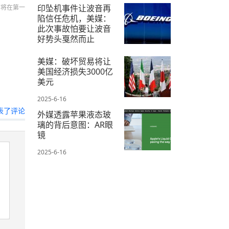
2025-6-17
印坠机事件让波音再
们将在第一
陷信任危机，美媒：
此次事故怕要让波音
好势头戛然而止
2025-6-16
美媒：破坏贸易将让
美国经济损失3000亿
美元
2025-6-16
表了评论
外媒透露苹果液态玻
璃的背后意图：AR眼
镜
2025-6-16