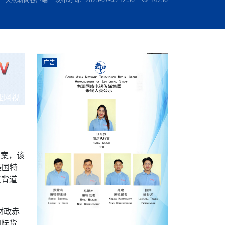
农村的发现
赞讲话（实况）
深化合作
尔代表处）
南亚网视SATV丨《米拉看中国》 第八集：广场舞
8000米之上：一位夏尔巴高山摄影师镜头中的人
赛海外预选赛尼
传承与文明共生 第六章 古道遗
南亚网视《SATV新闻会客厅》专访尼泊尔旅游局
南亚网视 SATV | 遇见环县
从教师到厨师：吉塔在加德满都推广缅甸味道
孟加拉国人被骗赴俄：合法移民沦为俄乌战场“消
选手
“无名英雄”
看世界
南亚网视 SATV |莫迪政府动作不断，对印控克什
中尼建交70周年
照片
(下)
与山
兄弟点红节：尼泊尔手足情深的神圣庆典
局长Mani Raj Lamichhane
尼泊尔赛区选拔
生今日出征大运会：在尼华侨捐
品”
马尔代夫杜拉杜环礁米德岛30吨制冰厂及50吨储
甘肃：探访祁连山——高台马营河大峡谷、小泉丹
长王博接受人
2025年米其林钥匙奖揭晓：不丹三家酒店获殊荣
米尔加强控制，或最终导致印度分裂
台湾乐手牵手大陆剧团 两岸戏腔共鸣
专访喜马拉雅航空总裁周恩永：云端
南亚网视丨百年华诞：绒花（侯艳琪大使）
跨国界的公益
冰设施正式启用
南亚网视 SATV | 环州故城之沙场风云
尼泊尔“疯狂蜂蜜” ：大自然馈赠的野生灵丹妙药
霞
中文志愿者服务博卡拉中尼友谊龙舟赛
军巴希姆：“亚运会就像是奥运
闻综述》
香港卫视南亚网视《一周新闻综述》2023第23期
中尼建交七十周年南亚网
新丝路
南亚网视丨《米拉看中国》第二集 走进中国 认识
从攀登世界之巅到组织巅峰探险：强·达瓦·夏尔巴
乌鸦节：崇敬阎罗使者的传统与象征意义
实施
域天妃：尺尊公主传奇》 第七
南亚网视《SATV新闻会客厅》专访尼泊尔国际电
不丹公务员人工智能技能缺口凸显 亟需开展针对
（总第039期）
视赴青海玉树系列活动报
南亚网视｜成锡忠看世界 俄乌战争会打多久？美
中国
尼泊尔中资企业协会举办第二届“华为杯”篮球赛
与“七峰探险”的传奇
南亚网视丨百年华诞：歌唱祖国（合唱，尼泊尔博
传承与文明共生 第五章 村落藏
影节入围中国影片《巴彦查干》导演复强先生
通讯：尼泊尔费瓦湖上的龙舟赛
年最大洪峰考
性培训
乐部
CCTV-4央视海外观众俱乐部向全球华侨华人拜年
道专题
前高官已经定性，美国想实现三个战略目标
（实况3）
喜马拉雅航空开通拉萨——博克拉航
卡拉华侨人华人协会）
的公益暖流
提哈尔节（灯节）：灯火辉煌与手足情深的节日
了！
香港卫视南亚网视《一周新闻综述》2023第22期
中丝路”再添通道
南亚网视丨《米拉看中国》笫三集：浓情中国 趣
普通市民写给“巴特巴特尼”董事长明·巴杜·古隆的
广告
赛出国际友谊 中国四川龙舟队包揽首届“中尼友谊
直播
俄乌軍事冲突
南亚网视SATV丨基辅多地爆炸：激
（总第038期）
南亚网视｜成锡忠看世界 我的联合国维和行动经
味人生
尼泊尔中资企业协会举办第二届“华为杯”篮球赛
信：您必将再次崛起，而且更加强大
南亚网视丨百年华诞：亲爱的中国我爱你（佳境，
龙舟赛”全部冠军
CCTV-4尼泊尔加德满都观众俱乐部祝全球华侨华
历-经历冲突和政变，确保中国维和人员安全
（实况2）
尼泊尔总理专机出访中国，喜马拉
尼泊尔华侨华人协会推荐）
展示
《欢迎来加德满都过大年》参赛视频 探索秘境尼
成锡忠看世界
南亚网视｜成锡忠看世界 我亲历的
人新年快乐、龙年大吉！
俄乌軍事冲突专题/南亚网视国际丨
香港卫视南亚网视《一周新闻综述》2023第21期
南亚网视丨《米拉看中国》 第四集：大美中国 山
辛哈杜巴宫的故事：从烈焰到重生
中国四川龙舟队包揽首届“中尼友谊龙舟赛”双冠
泊尔
事件一：孟加拉前总统被军人暗杀
署：过去10天超150万乌克兰难民
（总第037期）
亚网视
南亚网视｜成锡忠看世界 佩洛西行程未包含台
河娇娆（上）
尼泊尔中资企业协会举办第二届“华为杯”篮球赛
喜马拉雅航空荣获国际IOSA认证
媒体峰会
第三届中尼媒体峰会：新中国成立75周年恭贺视
走访慰问在尼联谊企业
南亚网视SATV丨“走访在尼联谊企业
CCTV-4主持人2024新年祝词
湾，两大细节显示，她内心并未彻底放弃访台
（实况1）
频
锟铧农业在尼打造中国式高科技示
《欢迎来加德满都过大年》参赛视频 欢迎到加德
南亚网视｜成锡忠看世界 从安倍晋
俄媒：俄军已掌控乌制空权 俄乌代
香港卫视南亚网视《一周新闻综述》2023第20期
春恭贺片
同庆新岁·共享未来——2026新年祝福视频合辑
2022北京冬奥会
好消息！由南亚网视拍摄制作的尼
满都过春节宣传片
看暗杀工具的演变，枪支最流行却
地
（总第036期）
2024年央视春晚宣传片
南亚网视｜成锡忠看世界 佩洛西今晚抵台？美航
贺北京冬奥视频被中国外交部采用
第三届中尼媒体峰会：我爱你中国
南亚网视SATV丨“走访在尼联谊企业
母快速向台海集结，解放军得用实际行动反制
直播
丝合酒店宝石湖宾馆
南亚网视 SATV | 侯艳琪大使出席
尼泊尔华侨华人协会新年恭贺视频
哥拿巴迪砖业有限公司销售量创新
视频：加德满都大学孔子学院举办龙年春节庆祝活
南亚网视｜成锡忠看世界 斯里兰卡
停火撤军问题暂未谈拢，俄乌一致
香港卫视南亚网视《一周新闻综述》2023第19期
《2023中央广播电视总台春节联欢晚会》01（央
国援尼医疗队颁发感谢状仪式
尼泊尔滑雪健儿备战2022北京冬奥
动
第三届中尼媒体峰会：尼泊尔学生合唱“我爱你中
打算继续向中印寻求信贷支持，中
（总第035期）
视授权南亚网视直播）
法案，该
回放
【直播回放-10】CEAN“比亚迪杯”篮球赛闭幕式
中共百年华诞
专家：中国共产党百年历程中与侨
国”
尼泊尔中国文化中心新年恭贺视频
南亚网视SATV丨“走访在尼联谊企业
俄媒：俄军已掌控乌制空权 俄乌代
美国特
南亚网视 SATV | 中国作家雪漠尼
第十三批援尼医疗队 传承中国医疗精
尼泊尔滑雪健儿备战2022北京冬奥
《欢迎来加德满都过大年》短视频参赛作品展播
南亚网视｜成锡忠看世界 巴基斯坦
地
小说精选》新书发布暨座谈交流会
医疗骨干
001号
第三届中尼媒体峰会：祖国颂——庆祝新中国成立
尼泊尔加德满都大学孔子学院新年恭贺视频
频发，如何破局？中方应助巴方提
议背道
【直播回放-11】CEAN“比亚迪杯”篮球赛闭幕式
中国共产党百年华诞的世界期待
75周年
闪光时间｜冬奥燃起冰雪热
“狮”书共舞，未来可期——尼文版
南亚网视SATV丨“走访在尼联谊企业
新希望尼泊尔农业经济有限公司新年恭贺视频
南亚网视｜成锡忠看世界 俄乌冲突
【直播回放-7】CEAN“比亚迪杯”篮球赛 冠亚军决
南亚网络电视丨尼泊尔华侨华人协
选》在尼泊尔捐赠活动
深耕尼泊尔市场为尼民众致富带来“新
第三届中尼媒体峰会：歌曲《天佑中华》
国一邻邦濒临崩溃，幕后推手浮出
北京2022年冬奥会和冬残奥会安全
赛（安徽开源队VS中国电建队）
共产党建党100周年王冰洁独唱《
财政赤
次会议召集加强场馆安保团队建设
国际货
南亚网视 SATV |丝合酒店宝石湖
南亚网视SATV丨“走访在尼联谊企业
交通安全隐患