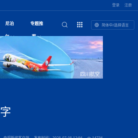
登录
注册
尼泊
专题推
简体中/选择语言
馆发布安全防
复盘：尼印关系转折如何间接影
综合
印度“蟑螂运动”升级：万名学生无视禁令游行 警方
尼泊尔头条
视频| 中国驻尼泊尔使馆举办招待会 隆重庆祝中
首届中尼媒体峰会
尼泊尔内政部长古隆坦言：任职4个月“没能好好工
“首届中尼媒体峰会”系列报道六：
尔
荐
境局势
催泪瓦斯驱散致180人受伤
国人民解放军建军99周年
作”
助农致富
国文化中心成
军西班牙队颁奖
泊尔
华为尼泊尔公司举办2026 科技前沿：媒体对话 助
综合新闻
视频| 南亚网视航拍加德满都：蓝花楹怒放的城市
2023年中尼投资与经贸论
印度陆军总司令将访尼 尼泊尔将授予其荣誉军官
中尼投资与经贸论坛举办：总理普
的第二故乡
力尼泊尔数字化转型
坛
军衔
吉祥灯揭幕
主席班达里
香”约：一座城与一枚香包双向
美国男子涉嫌非法越境进入尼泊尔 在印尼边境被
视频| “锦绣天府·安逸四川”文旅交流座谈会在尼泊
尼泊尔纳税人激励计划首期抽奖揭晓 消费者购物
“首届中尼媒体峰会”系列报道四：凝
赋能ICT发
家亲》摄制组志愿者演员招聘启
奇谈
巴基斯坦卡拉奇购物中心发生重大火灾 已致至少
旅游头条
晓谈天下丨美国人类学者马立安：深圳精神就是
世界第12高峰布洛阿特峰突发雪崩 知名登山家普
奖项出炉！罗德里斩获金球奖 西
捕
尔加德满都成功举办
视频| 加德满都东出口大升级! 苏雅尔维纳亚克至
250卢比喜中100万卢比大奖
进中尼友好
1人死亡
“闯”
中尼友谊龙舟赛
尔萨带队团队失联
国文化中心成
荣誉
尼泊尔巴克塔普尔 新年迎来旅游高峰
杜利凯尔六车道高速加速建设中
尼泊尔拟扩大国家服务团训练范围 8至12年级学生
尔
路”合作与创
域天妃：尺尊公主传奇》 第七
游眼
孟加拉前总理卡莉达·齐亚因病情“非常危急”入院治
徒步旅行
走进蓝毗尼：探寻佛陀诞生地的和平与宁静
尼泊尔春季徒步热升温 官方呼吁加强环保与安全
可自愿参加
雪域，两度西行赴拉萨
印度下调汽油、柴油及航空煤油出口关税 新税率6
视频|湖北十堰绿松石文化展西安举办：一石牵秦
尼泊尔加德满都加强控烟措施 保障公众健康和无
“首届中尼媒体峰会”系列报道五：尼
四川航空
传承与文明共生 第九章 金顶凝
疗
成都大运会
意识
费发布启事（面
正式实施“世代禁烟令”
开普省安全部队与巴塔恐怖分子冲突升级，造成民
南亚网络电视丨特朗普称如果选举人团投票给拜
高院裁决倒逼产业转型 奇特旺大象骑游存废引争
默默无闻”到全球竞争者
月1日起生效
尼泊尔经济运行简报，金融承压与发展调整并行
楚 青绿赴长安
视频| 朱红漫天：尼泊尔新年最“红”的节日
烟消费环境
带一路”
院选举答记者
赛尼泊尔赛区预
原创
斯里兰卡监狱爆发帮派大乱斗 已致25死百余人受
上榜酒店
尼泊尔迎来正宗中国味：福盛中餐厅盛大开业
加德满都旅馆：泰美尔区的传奇与地标
众大规模逃离家园
登，他将离开白宫
视频| 千年雨神巡游：尼泊尔拉托·马钦德拉纳特
议 伦理保护与地方民生两难博弈
展览在尼泊尔
救护车变“运毒车” 尼泊尔科西省大麻走私问题引关
行：故土羁绊与青年外流困境交
伤 军方紧急入驻维稳
杭州亚运会
纪实
孟加拉国土豆供过于求，价格跌破每公斤20塔卡
节的信仰与狂欢
木斯塘——从外国人的目的地，到如今尼泊尔人的
“致命一击”有多快
注
最长寿奥运冠军离世
印度多地遭遇极端热浪 新德里气温突破45°C
斯瓦米倡议设立瑜伽部 尼泊尔部长调侃“让腐败分
视频| 英国知名美妆品牌 The Body Shop 在帕坦
视频| 曾经打碟的手 如今签署逮捕令：苏丹·古隆
尼泊尔油罐车为避让野鹿侧翻起火 消防一小时成
“首届中尼媒体峰会“系列报道三：共
孔院” 短视
国记者看大运：通过体育赛事见
客厅
马尔代夫旅游业势头强劲：入境游客突破180万 中
吃喝玩乐
南亚网视《SATV新闻会客厅》专访喜马拉雅航空
加德满都迎来夜生活新地标：XO俱乐部树立全新
域天妃：尺尊公主传奇》 第七
南亚网视衷心祝愿尼泊尔人民以及全球尼泊尔朋友
旅游热土​
加德满都泰米尔雅乐轩酒店荣获环境管理认证
：趣味竞技燃
巴基斯坦削减LNG进口：取消21船合同并寻求卡
南亚网络电视丨亚洲最穷的国家不丹-拿10元人民
尼泊尔马南县：雪山、圣湖与古寺交织的高原秘境
子去冥想”
Labim Mall 正式开业
的逆袭传奇
功控制火势
演绎中尼感人故事
国仍是最大客源国
总裁周恩永：云端架虹桥 翼展新丝路
第二届中尼媒体峰会专题
标杆
安艺青、陈俐
传承与文明共生 第八章 塔基藏
斯里兰卡百年最强飓风致茶园成“荒地” 工人生计受
们德赛节快乐！
纪实
塔尔供气调整
孟加拉辍学率上升令人担忧
币，在不丹能干什么
南亚网视SATV｜探访加德满都文殊菩萨修行地勋
春天吞噬了冬
伤留在“记忆阁楼”
尼泊尔丹库塔警方查获647公斤大麻 两名涉案人员
文明互鉴 首部直译尼泊尔文版
南京造！
影星维杰“逆袭”登顶！印度一邦政坛迎来大洗牌
尼泊尔肿瘤医
运在欢庆与惜别中落幕
肃环县
不丹举办2025全球和平祈祷节
图说尼泊尔
南亚网视 SATV | 甘肃环县3 3米大锅烹煮66只
山体滑坡地区搜救行动正在进行中
重挫
部（猴庙）感悟朝圣之旅
来尼泊尔徒步为什么购买保险至关重要？
探索奢华：加德满都附近的顶级度假村
被捕
尼泊尔持续暴雨致全境交通瘫痪 多条国道关闭 数
尼正式首发
尼泊尔比拉德讷格尔一实习医生坠楼身亡
从雪域高原到尼泊尔：第三届“石榴籽杯”草原足球
【视频】尼泊尔新政府成立以来，都做了些什么？
尼泊尔本财年发力稳就业 计划创造十万岗位 重拳
“首届中尼媒体峰会”系列报道二：
赤字
羊，你想不想来一口？
尼泊尔中国新年系列庆祝
赛（尼泊尔赛
带来激情与欢乐
印度洋稳定成为马澳第二次高级官员会谈首要议题​
南亚网视《SATV新闻会客厅》专访中国著名导演
Alev Kebab Sultanate 尼泊尔第一家土耳其中东
​释迦牟尼佛诞辰2569周年：千年智慧的当代回响
化中尼文旅合
访尼泊尔
巴基斯坦旁遮普省遭严重雾霾侵袭，多城空气质量
安徽凌家滩文化图片展在孟加拉国开幕
南亚网络电视丨为何中丹边境通婚普遍？看了不丹
百游客被困
吃太多烤红薯（不是因为容易
邀请赛6月20日山南启幕，跨国球队共逐绿茵
整治海外务工诈骗
结硕果
华诞
尼泊尔节日
南亚网视丨百年华诞：草原上升起不落的太阳（关
话动
一个无需择日的吉日：走进尼泊尔的Akshaya
谢飞先生
风味餐厅
风自山谷北--中国甘肃摄影家尼泊尔摄影展览
 加都大学苏
域天妃：尺尊公主传奇》 第七
斯里兰卡飓风死亡人数超过200人
达危险水平
姑娘真实生活，难怪想嫁到中国！
南亚网视SATV丨尼泊尔博达纳大佛塔
探索喜马拉雅山：尼泊尔徒步指南系列 - 系列 I
瓦尔纳巴斯博物馆酒店（Varnabas Museum
外开放
一届亚运会”闭幕，未来，何以
不丹帕罗嘎查乡向日葵产量占全国一半 农户盼增
尼泊尔拉利特普尔市 客车撞上高架桥致1死19伤
利宁，中国水电十一工程局上马相迪电站运维项
Tritiya
"抵尼 加都
南亚网视 SATV | 环州故城！环县
传承与文明共生 第七章 寺壁藏
尔乒乓球选手：中国队太强，想
马尔代夫实施“世代烟草禁令” 教育部长称开创全球
视频 | 中华人民共和国成立75周年庆祝活动在多
hotel）今天开业
州参加亚运会
孟加拉国登革热感染病例超1.5万 死亡58人
大型榨油设备
11次登顶珠峰刷新女性纪录！“山地女王”拉克巴·
中国
旅游故事
目）
外国青年“看中国” 巴西圣保罗大学教授-向世界展
第三届中尼媒体峰会
尼泊尔登顶传奇明玛·夏尔巴：从登山者到行业引
赛在加德满都隆
先例
南亚网视 SATV | 加德满都市展开河道垃圾清理活
加德满都“中国美食城”盛大开业 带来地道中餐与超
最美尼泊尔风景图
斯里兰卡铁路系统迎变革：内阁决议招聘女性担任
国举办
—医疗队护航
飞航线
夏巴兹总理将派遣巴基斯坦青年赴沙特参与“2030
南亚网络电视丨印军闯下弥天大祸！机枪扫射联合
南亚网络电视丨中国版的“马尔代夫”，海水清澈风
夏尔巴：荣光背后是半生漂泊与坚韧重生
23名登山者成功登顶乔戈里峰
示不一样的中国
领者 珠峰登山经济重回本土掌控
【相约帕坦杜巴广场】卡蒂克舞节：尼泊尔最古老
动 改善河道生态环境
南亚网视 SATV | 秒懂！环州故城的“由来”
值体验
启中尼文化交流
司机、站长等核心岗位
愿景”项目
国车队，或永久失去入常资格
景如画，宛如画中世界
木斯塘圣塔玛尼酒店被评为“2024最佳新酒店”
破百，印度总理莫迪点赞
不丹赌博与线上诈骗问题严峻 政府加强打击但挑
体育
中尼龙舟赛
视频| 从城市漫步到乡村漫步：外国创作者在中国
喜马拉雅航空
中尼友谊龙舟赛新闻发布会：中国驻尼使馆王欣参
中尼航线迎新契机 喜马拉雅航空与
南亚网视丨百年华诞：少年（合唱，中国电建尼泊
的文化舞蹈盛典，延续三百年的信仰与艺术
诊：温情守护
域天妃：尺尊公主传奇》 第七
尔参赛队员武术比赛赢得喝彩
马尔代夫实施“世代禁烟令” 外国游客也需遵守
第 10 届纹身大会4 月 7 日-9 日在加德满都举行
视频：第16届“汉语桥”世界中学生中文比赛 一号
都
战仍存
： 央视新闻客户端
发布时间：2025-07-05 12:56
14736