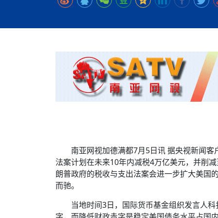
时代侨务工作指明
2026世界人工智能
政、坚守法治善治
域交通与经济
中文日益受各国重视 
会议 着力提振投资
放平衡外交积极信
社会新闻
化解局部紧张局势 
呼吁社会和谐团结
“水立方杯”中文歌
南亚网视丨中资企业
南亚网评丨纵容分裂
天山驼队3000公里
一株菌草跨越山海—
财经·三里河
法治护航民营经济
共鸣 展现文化认同
赛精彩摄影集锦（
则才是尼国长久正
关上演古今对话
丝路”实践
尼泊尔24小时连发4
体滑坡为主要灾害
在韩留学人员传承“
神舟二十三号乘组
新政百日观察：尼
丝绸之路：从驼铃再
低空安全司亮相，为
办
高效变革与程序争
的连接与当下的实
尼泊尔互动儿童剧《
加德满都春日盛景
一张圆桌映照中国
彩启迪多元视角
华夏英烈永铭心: 
动 缅怀海外烈士
平陆运河重塑广西
尼泊尔孙萨里县爆发
紧张 当地延长宵禁
泰国清迈成立“华人
低空安全司亮相 万
医护人员遇袭引发全
非紧急医疗服务
南亚网视加德满都7月5日讯 据央视新闻
法案计划在未来10年内减税4万亿美元，并削减
朗普政府的税收与支出法案会进一步扩大美国
而驰。
当地时间3日，国际货币基金组织发言人科
字，而降低财政赤字是稳定美国债务水平占国